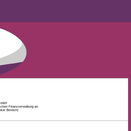
 GmbH
schen Finanzverwaltung an.
nker Bereich)