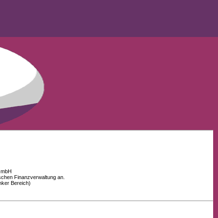
 GmbH
schen Finanzverwaltung an.
nker Bereich)