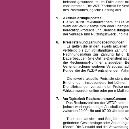
bekannt geworden ist. Im Falle einer 
vorzunehmen. Die WZDP schließt für Sch
des Passwortes jegliche Haftung aus.
5.
Aktualisierung/Updates
Die WZDP ist um Aktualität bemüht. Die WZDP 
Wahl der WZDP entgeltlich oder unentge
berechtigt, Produkte und Dienstleistungen 
der Vertrags- und Nutzungszweck und die F
6.
Preislisten und Zahlungsbedingungen
Es gelten die in den jeweils aktuellen Pr
verbleibt bis zur vollständigen Zah
Rechnungsdatum zur Zahlung fällig. B
Dauerbezügen (wie Online-Diensten) ist d
die Rechnungs-Nummer anzugeben. Bei 
Geltendmachung weiteren Verzugsschaden
Kunde, die der WZDP entstehenden Mahn-
Die jeweils aktuelle Preisliste steht dem K
Erhöhungen, insbesondere bei Löhnen, Ma
Dienstleistungen verrechneten Preise 
Wirksamwerden online oder per e-Mail zur
7.
Verfügbarkeit Rechenzentrum/Content
Das Rechenzentrum der WZDP steht im all
jedoch wartungsbedingte Abschaltungen
zwischen 20.00 Uhr und 07.00 Uhr und a
Trotz aller Umsicht und Sorgfalt der WZDP
geänderte Gesetzeslage oder Änderung du
könnte. Die Auswahl und die Verwendung d