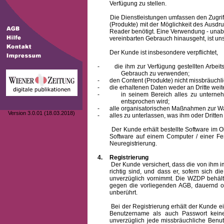
Verfügung zu stellen.
Die Dienstleistungen umfassen den Zugriff
(Produkte) mit der Möglichkeit des Ausd
Reader benötigt. Eine Verwendung - unab
vereinbarten Gebrauch hinausgeht, ist unst
Der Kunde ist insbesondere verpflichtet,
-
die ihm zur Verfügung gestellten Arbe
Gebrauch zu verwenden;
-
den Content (Produkte) nicht missbräuchl
-
die erhaltenen Daten weder an Dritte weit
-
in seinem Bereich alles zu unterne
entsprochen wird;
-
alle organisatorischen Maßnahmen zur W
Version 3.0.01 (18.03.2018)
-
alles zu unterlassen, was ihm oder Dritt
Der Kunde erhält bestellte Software im Obje
Software auf einem Computer / einer Fes
Neuregistrierung.
4.
Registrierung
Der Kunde versichert, dass die von ihm
richtig sind, und dass er, sofern sich 
unverzüglich vornimmt. Die WZDP behält
gegen die vorliegenden AGB, dauernd o
unberührt.
Bei der Registrierung erhält der Kunde e
Benutzername
als auch Passwort keine
unverzüglich jede missbräuchliche Ben