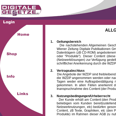
ALL
1.
Geltungsbereich
Die nachstehenden Allgemeinen Geschäftsb
Wiener Zeitung Digitale Publikationen 
Datenträgern (zB CD-ROM) angebotenem 
oder "Produkte"). Dieser Content (die
(Netzwerklösungen) zur Verfügung gestell
schriftlicher Anerkennung durch die WZDP
2.
Vertragsabschluss
Die Angebote der WZDP sind freibleibend. Au
die WZDP angenommen werden oder nach
Tagen weder eine Auftragsbestätigung n
gekommen. In allen Fällen anerkennt d
Inanspruchnahme des Content (der Produkte)
3.
Nutzungsbedingungen/Urheberrecht
Der Kunde erhält am Content (den Produkten
beliebigen vom Kunden bereitzustellen
Netzwerknutzungen, etc) bedürfen gesond
Content, zB Texte, Graphiken, etc (den P
Produkte) im Rahmen dieser AGB zu nutzen.