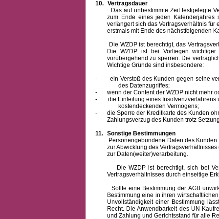
10.
Vertragsdauer
Das auf unbestimmte Zeit festgelegte Vertra
zum Ende eines jeden Kalenderjahres s
verlängert sich das Vertragsverhältnis für
erstmals mit Ende des nächstfolgenden Ka
Die WZDP ist berechtigt, das Vertragsverhäl
Die WZDP ist bei Vorliegen wichtige
vorübergehend zu sperren.
Die vertragli
Wichtige Gründe sind insbesondere:
-
ein Verstoß des Kunden gegen seine ver
des Datenzugriffes;
-
wenn der Content der WZDP nicht mehr od
-
die Einleitung eines Insolvenzverfahren
kostendeckenden Vermögens;
-
die Sperre der Kreditkarte des Kunden oh
-
Zahlungsverzug des Kunden trotz Setzung 
11.
Sonstige Bestimmungen
Personengebundene Daten des Kunden werden
zur Abwicklung des Vertragsverhältnisses
zur Daten(weiter)verarbeitung.
Die WZDP ist berechtigt, sich bei Vertra
Vertragsverhältnisses durch einseitige Er
Sollte eine Bestimmung der AGB unwirksam 
Bestimmung eine in ihren wirtschaftlich
Unvollständigkeit einer Bestimmung läss
Recht.
Die Anwendbarkeit des UN-Kaufrec
und Zahlung
und Gerichtsstand für alle Rec