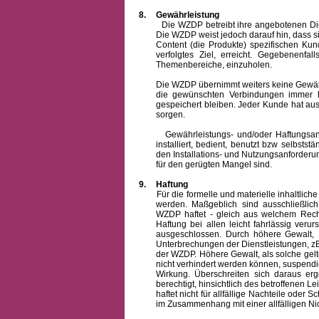
8.
Gewährleistung
Die WZDP betreibt ihre angebotenen Dienstl
Die WZDP weist jedoch darauf hin, dass s
Content (die Produkte) spezifischen Ku
verfolgtes Ziel, erreicht. Gegebenenfa
Themenbereiche, einzuholen.
Die WZDP übernimmt weiters keine Gewähr od
die gewünschten Verbindungen immer h
gespeichert bleiben. Jeder Kunde hat au
sorgen.
Gewährleistungs- und/oder Haftungsansprü
installiert, bedient, benutzt bzw selbsts
den Installations- und Nutzungsanforderu
für den gerügten Mangel sind.
9.
Haftung
Für die formelle und materielle inhaltli
werden. Maßgeblich sind ausschließlic
WZDP haftet - gleich aus welchem Recht
Haftung bei allen leicht fahrlässig ver
ausgeschlossen.
Durch höhere Gewalt, 
Unterbrechungen der Dienstleistungen, zB
der WZDP. Höhere Gewalt, als solche gelt
nicht verhindert werden können, suspendie
Wirkung. Überschreiten sich daraus er
berechtigt, hinsichtlich des betroffenen
haftet nicht für allfällige Nachteile ode
im Zusammenhang mit einer allfälligen Ni