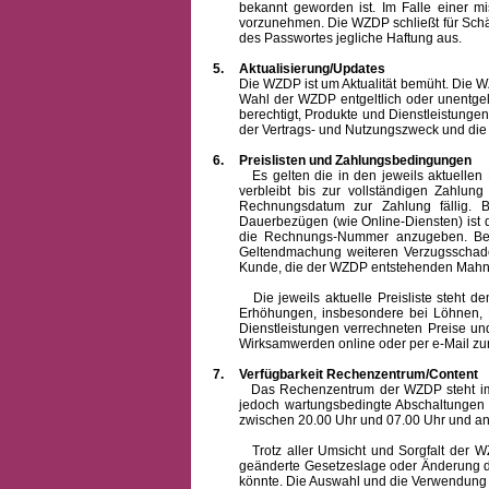
bekannt geworden ist. Im Falle einer 
vorzunehmen. Die WZDP schließt für Sch
des Passwortes jegliche Haftung aus.
5.
Aktualisierung/Updates
Die WZDP ist um Aktualität bemüht. Die WZDP 
Wahl der WZDP entgeltlich oder unentge
berechtigt, Produkte und Dienstleistungen 
der Vertrags- und Nutzungszweck und die F
6.
Preislisten und Zahlungsbedingungen
Es gelten die in den jeweils aktuellen Pr
verbleibt bis zur vollständigen Zah
Rechnungsdatum zur Zahlung fällig. B
Dauerbezügen (wie Online-Diensten) ist d
die Rechnungs-Nummer anzugeben. Bei 
Geltendmachung weiteren Verzugsschaden
Kunde, die der WZDP entstehenden Mahn-
Die jeweils aktuelle Preisliste steht dem K
Erhöhungen, insbesondere bei Löhnen, Ma
Dienstleistungen verrechneten Preise 
Wirksamwerden online oder per e-Mail zur
7.
Verfügbarkeit Rechenzentrum/Content
Das Rechenzentrum der WZDP steht im all
jedoch wartungsbedingte Abschaltungen
zwischen 20.00 Uhr und 07.00 Uhr und a
Trotz aller Umsicht und Sorgfalt der WZDP
geänderte Gesetzeslage oder Änderung du
könnte. Die Auswahl und die Verwendung d