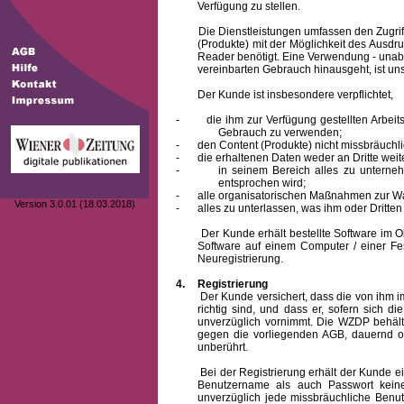
Verfügung zu stellen.
Die Dienstleistungen umfassen den Zugriff
(Produkte) mit der Möglichkeit des Ausd
Reader benötigt. Eine Verwendung - unab
vereinbarten Gebrauch hinausgeht, ist unst
Der Kunde ist insbesondere verpflichtet,
-
die ihm zur Verfügung gestellten Arbe
Gebrauch zu verwenden;
-
den Content (Produkte) nicht missbräuchl
-
die erhaltenen Daten weder an Dritte weit
-
in seinem Bereich alles zu unterne
entsprochen wird;
-
alle organisatorischen Maßnahmen zur W
Version 3.0.01 (18.03.2018)
-
alles zu unterlassen, was ihm oder Dritt
Der Kunde erhält bestellte Software im Obje
Software auf einem Computer / einer Fes
Neuregistrierung.
4.
Registrierung
Der Kunde versichert, dass die von ihm
richtig sind, und dass er, sofern sich 
unverzüglich vornimmt. Die WZDP behält
gegen die vorliegenden AGB, dauernd o
unberührt.
Bei der Registrierung erhält der Kunde e
Benutzername
als auch Passwort keine
unverzüglich jede missbräuchliche Ben