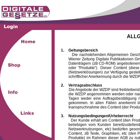
ALL
1.
Geltungsbereich
Die nachstehenden Allgemeinen Geschäftsb
Wiener Zeitung Digitale Publikationen 
Datenträgern (zB CD-ROM) angebotenem 
oder "Produkte"). Dieser Content (die
(Netzwerklösungen) zur Verfügung gestell
schriftlicher Anerkennung durch die WZDP
2.
Vertragsabschluss
Die Angebote der WZDP sind freibleibend. Au
die WZDP angenommen werden oder nach
Tagen weder eine Auftragsbestätigung n
gekommen. In allen Fällen anerkennt d
Inanspruchnahme des Content (der Produkte)
3.
Nutzungsbedingungen/Urheberrecht
Der Kunde erhält am Content (den Produkten
beliebigen vom Kunden bereitzustellen
Netzwerknutzungen, etc) bedürfen gesond
Content, zB Texte, Graphiken, etc (den P
Produkte) im Rahmen dieser AGB zu nutzen.