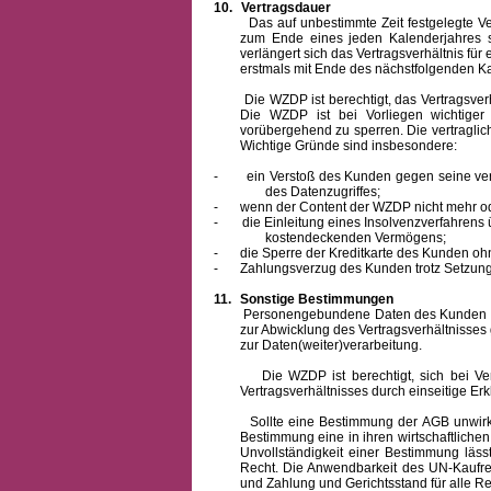
10.
Vertragsdauer
Das auf unbestimmte Zeit festgelegte Vertra
zum Ende eines jeden Kalenderjahres s
verlängert sich das Vertragsverhältnis für
erstmals mit Ende des nächstfolgenden Ka
Die WZDP ist berechtigt, das Vertragsverhäl
Die WZDP ist bei Vorliegen wichtige
vorübergehend zu sperren.
Die vertragli
Wichtige Gründe sind insbesondere:
-
ein Verstoß des Kunden gegen seine ver
des Datenzugriffes;
-
wenn der Content der WZDP nicht mehr od
-
die Einleitung eines Insolvenzverfahren
kostendeckenden Vermögens;
-
die Sperre der Kreditkarte des Kunden oh
-
Zahlungsverzug des Kunden trotz Setzung 
11.
Sonstige Bestimmungen
Personengebundene Daten des Kunden werden
zur Abwicklung des Vertragsverhältnisses
zur Daten(weiter)verarbeitung.
Die WZDP ist berechtigt, sich bei Vertra
Vertragsverhältnisses durch einseitige Er
Sollte eine Bestimmung der AGB unwirksam 
Bestimmung eine in ihren wirtschaftlich
Unvollständigkeit einer Bestimmung läss
Recht.
Die Anwendbarkeit des UN-Kaufrec
und Zahlung
und Gerichtsstand für alle Rec