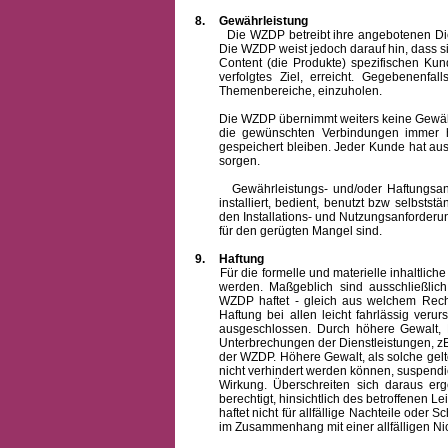
8.
Gewährleistung
Die WZDP betreibt ihre angebotenen Dienstl
Die WZDP weist jedoch darauf hin, dass s
Content (die Produkte) spezifischen Ku
verfolgtes Ziel, erreicht. Gegebenenfa
Themenbereiche, einzuholen.
Die WZDP übernimmt weiters keine Gewähr od
die gewünschten Verbindungen immer h
gespeichert bleiben. Jeder Kunde hat au
sorgen.
Gewährleistungs- und/oder Haftungsansprü
installiert, bedient, benutzt bzw selbsts
den Installations- und Nutzungsanforderu
für den gerügten Mangel sind.
9.
Haftung
Für die formelle und materielle inhaltli
werden. Maßgeblich sind ausschließlic
WZDP haftet - gleich aus welchem Recht
Haftung bei allen leicht fahrlässig ver
ausgeschlossen.
Durch höhere Gewalt, 
Unterbrechungen der Dienstleistungen, zB
der WZDP. Höhere Gewalt, als solche gelt
nicht verhindert werden können, suspendie
Wirkung. Überschreiten sich daraus er
berechtigt, hinsichtlich des betroffenen
haftet nicht für allfällige Nachteile ode
im Zusammenhang mit einer allfälligen Ni