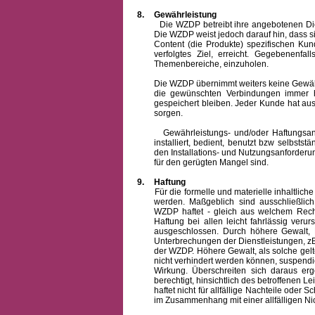
8.
Gewährleistung
Die WZDP betreibt ihre angebotenen Dienstl
Die WZDP weist jedoch darauf hin, dass s
Content (die Produkte) spezifischen Ku
verfolgtes Ziel, erreicht. Gegebenenfa
Themenbereiche, einzuholen.
Die WZDP übernimmt weiters keine Gewähr od
die gewünschten Verbindungen immer h
gespeichert bleiben. Jeder Kunde hat au
sorgen.
Gewährleistungs- und/oder Haftungsansprü
installiert, bedient, benutzt bzw selbsts
den Installations- und Nutzungsanforderu
für den gerügten Mangel sind.
9.
Haftung
Für die formelle und materielle inhaltli
werden. Maßgeblich sind ausschließlic
WZDP haftet - gleich aus welchem Recht
Haftung bei allen leicht fahrlässig ver
ausgeschlossen.
Durch höhere Gewalt, 
Unterbrechungen der Dienstleistungen, zB
der WZDP. Höhere Gewalt, als solche gelt
nicht verhindert werden können, suspendie
Wirkung. Überschreiten sich daraus er
berechtigt, hinsichtlich des betroffenen
haftet nicht für allfällige Nachteile ode
im Zusammenhang mit einer allfälligen Ni