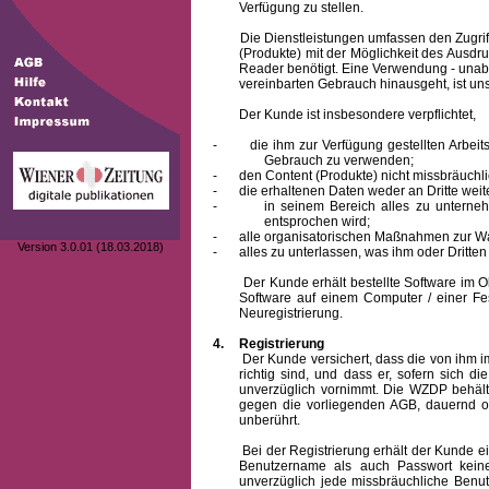
Verfügung zu stellen.
Die Dienstleistungen umfassen den Zugriff
(Produkte) mit der Möglichkeit des Ausd
Reader benötigt. Eine Verwendung - unab
vereinbarten Gebrauch hinausgeht, ist unst
Der Kunde ist insbesondere verpflichtet,
-
die ihm zur Verfügung gestellten Arbe
Gebrauch zu verwenden;
-
den Content (Produkte) nicht missbräuchl
-
die erhaltenen Daten weder an Dritte weit
-
in seinem Bereich alles zu unterne
entsprochen wird;
-
alle organisatorischen Maßnahmen zur W
Version 3.0.01 (18.03.2018)
-
alles zu unterlassen, was ihm oder Dritt
Der Kunde erhält bestellte Software im Obje
Software auf einem Computer / einer Fes
Neuregistrierung.
4.
Registrierung
Der Kunde versichert, dass die von ihm
richtig sind, und dass er, sofern sich 
unverzüglich vornimmt. Die WZDP behält
gegen die vorliegenden AGB, dauernd o
unberührt.
Bei der Registrierung erhält der Kunde e
Benutzername
als auch Passwort keine
unverzüglich jede missbräuchliche Ben