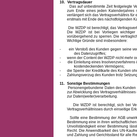
10.
Vertragsdauer
Das auf unbestimmte Zeit festgelegte Vertra
zum Ende eines jeden Kalenderjahres s
verlängert sich das Vertragsverhältnis für
erstmals mit Ende des nächstfolgenden Ka
Die WZDP ist berechtigt, das Vertragsverhäl
Die WZDP ist bei Vorliegen wichtige
vorübergehend zu sperren.
Die vertragli
Wichtige Gründe sind insbesondere:
-
ein Verstoß des Kunden gegen seine ver
des Datenzugriffes;
-
wenn der Content der WZDP nicht mehr od
-
die Einleitung eines Insolvenzverfahren
kostendeckenden Vermögens;
-
die Sperre der Kreditkarte des Kunden oh
-
Zahlungsverzug des Kunden trotz Setzung 
11.
Sonstige Bestimmungen
Personengebundene Daten des Kunden werden
zur Abwicklung des Vertragsverhältnisses
zur Daten(weiter)verarbeitung.
Die WZDP ist berechtigt, sich bei Vertra
Vertragsverhältnisses durch einseitige Er
Sollte eine Bestimmung der AGB unwirksam 
Bestimmung eine in ihren wirtschaftlich
Unvollständigkeit einer Bestimmung läss
Recht.
Die Anwendbarkeit des UN-Kaufrec
und Zahlung
und Gerichtsstand für alle Rec