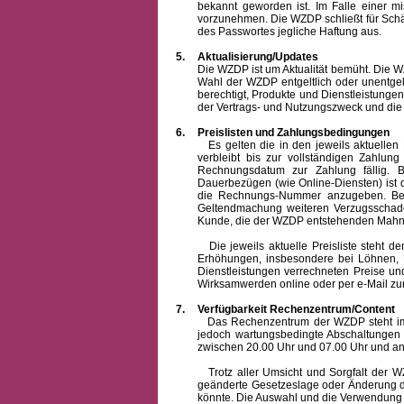
bekannt geworden ist. Im Falle einer 
vorzunehmen. Die WZDP schließt für Sch
des Passwortes jegliche Haftung aus.
5.
Aktualisierung/Updates
Die WZDP ist um Aktualität bemüht. Die WZDP 
Wahl der WZDP entgeltlich oder unentge
berechtigt, Produkte und Dienstleistungen 
der Vertrags- und Nutzungszweck und die F
6.
Preislisten und Zahlungsbedingungen
Es gelten die in den jeweils aktuellen Pr
verbleibt bis zur vollständigen Zah
Rechnungsdatum zur Zahlung fällig. B
Dauerbezügen (wie Online-Diensten) ist d
die Rechnungs-Nummer anzugeben. Bei 
Geltendmachung weiteren Verzugsschaden
Kunde, die der WZDP entstehenden Mahn-
Die jeweils aktuelle Preisliste steht dem K
Erhöhungen, insbesondere bei Löhnen, Ma
Dienstleistungen verrechneten Preise 
Wirksamwerden online oder per e-Mail zur
7.
Verfügbarkeit Rechenzentrum/Content
Das Rechenzentrum der WZDP steht im all
jedoch wartungsbedingte Abschaltungen
zwischen 20.00 Uhr und 07.00 Uhr und a
Trotz aller Umsicht und Sorgfalt der WZDP
geänderte Gesetzeslage oder Änderung du
könnte. Die Auswahl und die Verwendung d