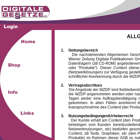
ALL
1.
Geltungsbereich
Die nachstehenden Allgemeinen Geschäftsb
Wiener Zeitung Digitale Publikationen 
Datenträgern (zB CD-ROM) angebotenem 
oder "Produkte"). Dieser Content (die
(Netzwerklösungen) zur Verfügung gestell
schriftlicher Anerkennung durch die WZDP
2.
Vertragsabschluss
Die Angebote der WZDP sind freibleibend. Au
die WZDP angenommen werden oder nach
Tagen weder eine Auftragsbestätigung n
gekommen. In allen Fällen anerkennt d
Inanspruchnahme des Content (der Produkte)
3.
Nutzungsbedingungen/Urheberrecht
Der Kunde erhält am Content (den Produkten
beliebigen vom Kunden bereitzustellen
Netzwerknutzungen, etc) bedürfen gesond
Content, zB Texte, Graphiken, etc (den P
Produkte) im Rahmen dieser AGB zu nutzen.