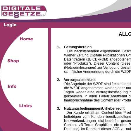
ALL
1.
Geltungsbereich
Die nachstehenden Allgemeinen Geschäftsb
Wiener Zeitung Digitale Publikationen 
Datenträgern (zB CD-ROM) angebotenem 
oder "Produkte"). Dieser Content (die
(Netzwerklösungen) zur Verfügung gestell
schriftlicher Anerkennung durch die WZDP
2.
Vertragsabschluss
Die Angebote der WZDP sind freibleibend. Au
die WZDP angenommen werden oder nach
Tagen weder eine Auftragsbestätigung n
gekommen. In allen Fällen anerkennt d
Inanspruchnahme des Content (der Produkte)
3.
Nutzungsbedingungen/Urheberrecht
Der Kunde erhält am Content (den Produkten
beliebigen vom Kunden bereitzustellen
Netzwerknutzungen, etc) bedürfen gesond
Content, zB Texte, Graphiken, etc (den P
Produkte) im Rahmen dieser AGB zu nutzen.