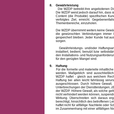
8.
Gewährleistung
Die WZDP betreibt ihre angebotenen Dienstl
Die WZDP weist jedoch darauf hin, dass s
Content (die Produkte) spezifischen Ku
verfolgtes Ziel, erreicht. Gegebenenfa
Themenbereiche, einzuholen.
Die WZDP übernimmt weiters keine Gewähr od
die gewünschten Verbindungen immer h
gespeichert bleiben. Jeder Kunde hat au
sorgen.
Gewährleistungs- und/oder Haftungsansprü
installiert, bedient, benutzt bzw selbsts
den Installations- und Nutzungsanforderu
für den gerügten Mangel sind.
9.
Haftung
Für die formelle und materielle inhaltli
werden. Maßgeblich sind ausschließlic
WZDP haftet - gleich aus welchem Recht
Haftung bei allen leicht fahrlässig ver
ausgeschlossen.
Durch höhere Gewalt, 
Unterbrechungen der Dienstleistungen, zB
der WZDP. Höhere Gewalt, als solche gelt
nicht verhindert werden können, suspendie
Wirkung. Überschreiten sich daraus er
berechtigt, hinsichtlich des betroffenen
haftet nicht für allfällige Nachteile ode
im Zusammenhang mit einer allfälligen Ni