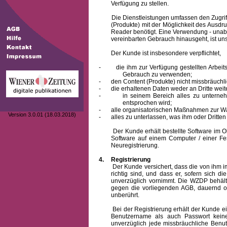
Verfügung zu stellen.
Die Dienstleistungen umfassen den Zugriff
(Produkte) mit der Möglichkeit des Ausd
Reader benötigt. Eine Verwendung - unab
vereinbarten Gebrauch hinausgeht, ist unst
Der Kunde ist insbesondere verpflichtet,
-
die ihm zur Verfügung gestellten Arbe
Gebrauch zu verwenden;
-
den Content (Produkte) nicht missbräuchl
-
die erhaltenen Daten weder an Dritte weit
-
in seinem Bereich alles zu unterne
entsprochen wird;
-
alle organisatorischen Maßnahmen zur W
Version 3.0.01 (18.03.2018)
-
alles zu unterlassen, was ihm oder Dritt
Der Kunde erhält bestellte Software im Obje
Software auf einem Computer / einer Fes
Neuregistrierung.
4.
Registrierung
Der Kunde versichert, dass die von ihm
richtig sind, und dass er, sofern sich 
unverzüglich vornimmt. Die WZDP behält
gegen die vorliegenden AGB, dauernd o
unberührt.
Bei der Registrierung erhält der Kunde e
Benutzername
als auch Passwort keine
unverzüglich jede missbräuchliche Ben