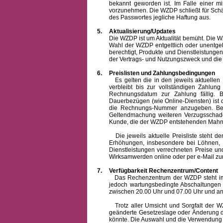
bekannt geworden ist. Im Falle einer 
vorzunehmen. Die WZDP schließt für Sch
des Passwortes jegliche Haftung aus.
5.
Aktualisierung/Updates
Die WZDP ist um Aktualität bemüht. Die WZDP 
Wahl der WZDP entgeltlich oder unentge
berechtigt, Produkte und Dienstleistungen 
der Vertrags- und Nutzungszweck und die F
6.
Preislisten und Zahlungsbedingungen
Es gelten die in den jeweils aktuellen Pr
verbleibt bis zur vollständigen Zah
Rechnungsdatum zur Zahlung fällig. B
Dauerbezügen (wie Online-Diensten) ist d
die Rechnungs-Nummer anzugeben. Bei 
Geltendmachung weiteren Verzugsschaden
Kunde, die der WZDP entstehenden Mahn-
Die jeweils aktuelle Preisliste steht dem K
Erhöhungen, insbesondere bei Löhnen, Ma
Dienstleistungen verrechneten Preise 
Wirksamwerden online oder per e-Mail zur
7.
Verfügbarkeit Rechenzentrum/Content
Das Rechenzentrum der WZDP steht im all
jedoch wartungsbedingte Abschaltungen
zwischen 20.00 Uhr und 07.00 Uhr und a
Trotz aller Umsicht und Sorgfalt der WZDP
geänderte Gesetzeslage oder Änderung du
könnte. Die Auswahl und die Verwendung d