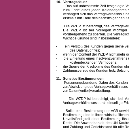
10.
Vertragsdauer
Das auf unbestimmte Zeit festgelegte Vertra
zum Ende eines jeden Kalenderjahres s
verlängert sich das Vertragsverhältnis für
erstmals mit Ende des nächstfolgenden Ka
Die WZDP ist berechtigt, das Vertragsverhäl
Die WZDP ist bei Vorliegen wichtige
vorübergehend zu sperren.
Die vertragli
Wichtige Gründe sind insbesondere:
-
ein Verstoß des Kunden gegen seine ver
des Datenzugriffes;
-
wenn der Content der WZDP nicht mehr od
-
die Einleitung eines Insolvenzverfahren
kostendeckenden Vermögens;
-
die Sperre der Kreditkarte des Kunden oh
-
Zahlungsverzug des Kunden trotz Setzung 
11.
Sonstige Bestimmungen
Personengebundene Daten des Kunden werden
zur Abwicklung des Vertragsverhältnisses
zur Daten(weiter)verarbeitung.
Die WZDP ist berechtigt, sich bei Vertra
Vertragsverhältnisses durch einseitige Er
Sollte eine Bestimmung der AGB unwirksam 
Bestimmung eine in ihren wirtschaftlich
Unvollständigkeit einer Bestimmung läss
Recht.
Die Anwendbarkeit des UN-Kaufrec
und Zahlung
und Gerichtsstand für alle Rec