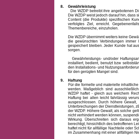
8.
Gewährleistung
Die WZDP betreibt ihre angebotenen Dienstl
Die WZDP weist jedoch darauf hin, dass s
Content (die Produkte) spezifischen Ku
verfolgtes Ziel, erreicht. Gegebenenfa
Themenbereiche, einzuholen.
Die WZDP übernimmt weiters keine Gewähr od
die gewünschten Verbindungen immer h
gespeichert bleiben. Jeder Kunde hat au
sorgen.
Gewährleistungs- und/oder Haftungsansprü
installiert, bedient, benutzt bzw selbsts
den Installations- und Nutzungsanforderu
für den gerügten Mangel sind.
9.
Haftung
Für die formelle und materielle inhaltli
werden. Maßgeblich sind ausschließlic
WZDP haftet - gleich aus welchem Recht
Haftung bei allen leicht fahrlässig ver
ausgeschlossen.
Durch höhere Gewalt, 
Unterbrechungen der Dienstleistungen, zB
der WZDP. Höhere Gewalt, als solche gelt
nicht verhindert werden können, suspendie
Wirkung. Überschreiten sich daraus er
berechtigt, hinsichtlich des betroffenen
haftet nicht für allfällige Nachteile ode
im Zusammenhang mit einer allfälligen Ni