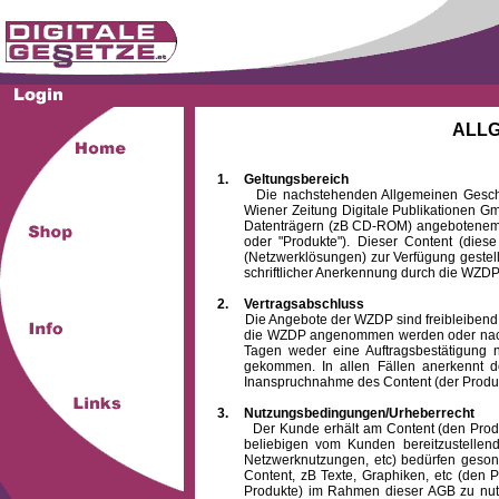
ALL
1.
Geltungsbereich
Die nachstehenden Allgemeinen Geschäftsb
Wiener Zeitung Digitale Publikationen 
Datenträgern (zB CD-ROM) angebotenem 
oder "Produkte"). Dieser Content (die
(Netzwerklösungen) zur Verfügung gestell
schriftlicher Anerkennung durch die WZDP
2.
Vertragsabschluss
Die Angebote der WZDP sind freibleibend. Au
die WZDP angenommen werden oder nach
Tagen weder eine Auftragsbestätigung n
gekommen. In allen Fällen anerkennt d
Inanspruchnahme des Content (der Produkte)
3.
Nutzungsbedingungen/Urheberrecht
Der Kunde erhält am Content (den Produkten
beliebigen vom Kunden bereitzustellen
Netzwerknutzungen, etc) bedürfen gesond
Content, zB Texte, Graphiken, etc (den P
Produkte) im Rahmen dieser AGB zu nutzen.