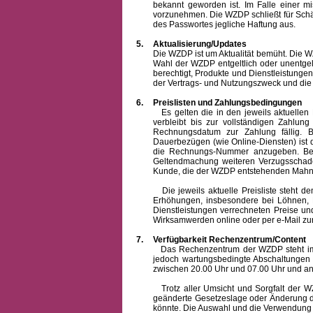
bekannt geworden ist. Im Falle einer 
vorzunehmen. Die WZDP schließt für Sch
des Passwortes jegliche Haftung aus.
5.
Aktualisierung/Updates
Die WZDP ist um Aktualität bemüht. Die WZDP 
Wahl der WZDP entgeltlich oder unentge
berechtigt, Produkte und Dienstleistungen 
der Vertrags- und Nutzungszweck und die F
6.
Preislisten und Zahlungsbedingungen
Es gelten die in den jeweils aktuellen Pr
verbleibt bis zur vollständigen Zah
Rechnungsdatum zur Zahlung fällig. B
Dauerbezügen (wie Online-Diensten) ist d
die Rechnungs-Nummer anzugeben. Bei 
Geltendmachung weiteren Verzugsschaden
Kunde, die der WZDP entstehenden Mahn-
Die jeweils aktuelle Preisliste steht dem K
Erhöhungen, insbesondere bei Löhnen, Ma
Dienstleistungen verrechneten Preise 
Wirksamwerden online oder per e-Mail zur
7.
Verfügbarkeit Rechenzentrum/Content
Das Rechenzentrum der WZDP steht im all
jedoch wartungsbedingte Abschaltungen
zwischen 20.00 Uhr und 07.00 Uhr und a
Trotz aller Umsicht und Sorgfalt der WZDP
geänderte Gesetzeslage oder Änderung du
könnte. Die Auswahl und die Verwendung d