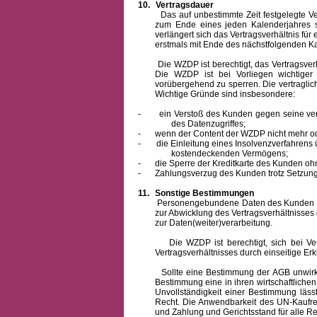
10.
Vertragsdauer
Das auf unbestimmte Zeit festgelegte Vertra
zum Ende eines jeden Kalenderjahres s
verlängert sich das Vertragsverhältnis für
erstmals mit Ende des nächstfolgenden Ka
Die WZDP ist berechtigt, das Vertragsverhäl
Die WZDP ist bei Vorliegen wichtige
vorübergehend zu sperren.
Die vertragli
Wichtige Gründe sind insbesondere:
-
ein Verstoß des Kunden gegen seine ver
des Datenzugriffes;
-
wenn der Content der WZDP nicht mehr od
-
die Einleitung eines Insolvenzverfahren
kostendeckenden Vermögens;
-
die Sperre der Kreditkarte des Kunden oh
-
Zahlungsverzug des Kunden trotz Setzung 
11.
Sonstige Bestimmungen
Personengebundene Daten des Kunden werden
zur Abwicklung des Vertragsverhältnisses
zur Daten(weiter)verarbeitung.
Die WZDP ist berechtigt, sich bei Vertra
Vertragsverhältnisses durch einseitige Er
Sollte eine Bestimmung der AGB unwirksam 
Bestimmung eine in ihren wirtschaftlich
Unvollständigkeit einer Bestimmung läss
Recht.
Die Anwendbarkeit des UN-Kaufrec
und Zahlung
und Gerichtsstand für alle Rec