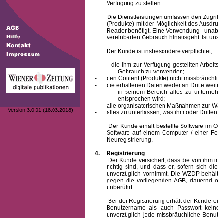
Verfügung zu stellen.
Die Dienstleistungen umfassen den Zugriff
(Produkte) mit der Möglichkeit des Ausd
Reader benötigt. Eine Verwendung - unab
vereinbarten Gebrauch hinausgeht, ist unst
Der Kunde ist insbesondere verpflichtet,
-
die ihm zur Verfügung gestellten Arbe
Gebrauch zu verwenden;
-
den Content (Produkte) nicht missbräuchl
-
die erhaltenen Daten weder an Dritte weit
-
in seinem Bereich alles zu unterne
entsprochen wird;
-
alle organisatorischen Maßnahmen zur W
Version 3.0.01 (18.03.2018)
-
alles zu unterlassen, was ihm oder Dritt
Der Kunde erhält bestellte Software im Obje
Software auf einem Computer / einer Fes
Neuregistrierung.
4.
Registrierung
Der Kunde versichert, dass die von ihm
richtig sind, und dass er, sofern sich 
unverzüglich vornimmt. Die WZDP behält
gegen die vorliegenden AGB, dauernd o
unberührt.
Bei der Registrierung erhält der Kunde e
Benutzername
als auch Passwort keine
unverzüglich jede missbräuchliche Ben