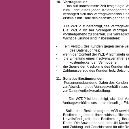
10.
Vertragsdauer
Das auf unbestimmte Zeit festgelegte Vertra
zum Ende eines jeden Kalenderjahres s
verlängert sich das Vertragsverhältnis für
erstmals mit Ende des nächstfolgenden Ka
Die WZDP ist berechtigt, das Vertragsverhäl
Die WZDP ist bei Vorliegen wichtige
vorübergehend zu sperren.
Die vertragli
Wichtige Gründe sind insbesondere:
-
ein Verstoß des Kunden gegen seine ver
des Datenzugriffes;
-
wenn der Content der WZDP nicht mehr od
-
die Einleitung eines Insolvenzverfahren
kostendeckenden Vermögens;
-
die Sperre der Kreditkarte des Kunden oh
-
Zahlungsverzug des Kunden trotz Setzung 
11.
Sonstige Bestimmungen
Personengebundene Daten des Kunden werden
zur Abwicklung des Vertragsverhältnisses
zur Daten(weiter)verarbeitung.
Die WZDP ist berechtigt, sich bei Vertra
Vertragsverhältnisses durch einseitige Er
Sollte eine Bestimmung der AGB unwirksam 
Bestimmung eine in ihren wirtschaftlich
Unvollständigkeit einer Bestimmung läss
Recht.
Die Anwendbarkeit des UN-Kaufrec
und Zahlung
und Gerichtsstand für alle Rec