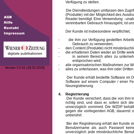
Verfügung zu stellen.
Die Dienstleistungen umfassen den Zugriff
(Produkte) mit der Möglichkeit des Ausd
Reader benötigt. Eine Verwendung - unab
vereinbarten Gebrauch hinausgeht, ist unst
Der Kunde ist insbesondere verpflichtet,
-
die ihm zur Verfügung gestellten Arbe
Gebrauch zu verwenden;
-
den Content (Produkte) nicht missbräuchl
-
die erhaltenen Daten weder an Dritte weit
-
in seinem Bereich alles zu unterne
entsprochen wird;
-
alle organisatorischen Maßnahmen zur W
Version 3.0.01 (18.03.2018)
-
alles zu unterlassen, was ihm oder Dritt
Der Kunde erhält bestellte Software im Obje
Software auf einem Computer / einer Fes
Neuregistrierung.
4.
Registrierung
Der Kunde versichert, dass die von ihm
richtig sind, und dass er, sofern sich 
unverzüglich vornimmt. Die WZDP behält
gegen die vorliegenden AGB, dauernd o
unberührt.
Bei der Registrierung erhält der Kunde e
Benutzername
als auch Passwort keine
unverzüglich jede missbräuchliche Ben