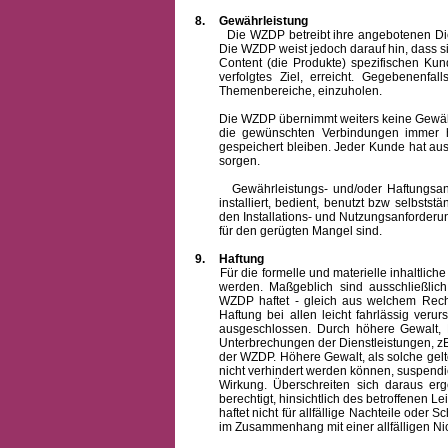
8.
Gewährleistung
Die WZDP betreibt ihre angebotenen Dienstl
Die WZDP weist jedoch darauf hin, dass s
Content (die Produkte) spezifischen Ku
verfolgtes Ziel, erreicht. Gegebenenfa
Themenbereiche, einzuholen.
Die WZDP übernimmt weiters keine Gewähr od
die gewünschten Verbindungen immer h
gespeichert bleiben. Jeder Kunde hat au
sorgen.
Gewährleistungs- und/oder Haftungsansprü
installiert, bedient, benutzt bzw selbsts
den Installations- und Nutzungsanforderu
für den gerügten Mangel sind.
9.
Haftung
Für die formelle und materielle inhaltli
werden. Maßgeblich sind ausschließlic
WZDP haftet - gleich aus welchem Recht
Haftung bei allen leicht fahrlässig ver
ausgeschlossen.
Durch höhere Gewalt, 
Unterbrechungen der Dienstleistungen, zB
der WZDP. Höhere Gewalt, als solche gelt
nicht verhindert werden können, suspendie
Wirkung. Überschreiten sich daraus er
berechtigt, hinsichtlich des betroffenen
haftet nicht für allfällige Nachteile ode
im Zusammenhang mit einer allfälligen Ni