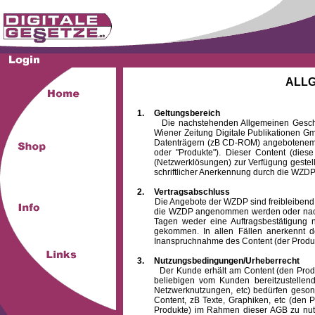
ALL
1.
Geltungsbereich
Die nachstehenden Allgemeinen Geschäftsb
Wiener Zeitung Digitale Publikationen 
Datenträgern (zB CD-ROM) angebotenem 
oder "Produkte"). Dieser Content (die
(Netzwerklösungen) zur Verfügung gestell
schriftlicher Anerkennung durch die WZDP
2.
Vertragsabschluss
Die Angebote der WZDP sind freibleibend. Au
die WZDP angenommen werden oder nach
Tagen weder eine Auftragsbestätigung n
gekommen. In allen Fällen anerkennt d
Inanspruchnahme des Content (der Produkte)
3.
Nutzungsbedingungen/Urheberrecht
Der Kunde erhält am Content (den Produkten
beliebigen vom Kunden bereitzustellen
Netzwerknutzungen, etc) bedürfen gesond
Content, zB Texte, Graphiken, etc (den P
Produkte) im Rahmen dieser AGB zu nutzen.