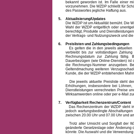
bekannt geworden ist. Im Falle einer 
vorzunehmen. Die WZDP schließt für Sch
des Passwortes jegliche Haftung aus.
5.
Aktualisierung/Updates
Die WZDP ist um Aktualität bemüht. Die WZDP 
Wahl der WZDP entgeltlich oder unentge
berechtigt, Produkte und Dienstleistungen 
der Vertrags- und Nutzungszweck und die F
6.
Preislisten und Zahlungsbedingungen
Es gelten die in den jeweils aktuellen Pr
verbleibt bis zur vollständigen Zah
Rechnungsdatum zur Zahlung fällig. B
Dauerbezügen (wie Online-Diensten) ist d
die Rechnungs-Nummer anzugeben. Bei 
Geltendmachung weiteren Verzugsschaden
Kunde, die der WZDP entstehenden Mahn-
Die jeweils aktuelle Preisliste steht dem K
Erhöhungen, insbesondere bei Löhnen, Ma
Dienstleistungen verrechneten Preise 
Wirksamwerden online oder per e-Mail zur
7.
Verfügbarkeit Rechenzentrum/Content
Das Rechenzentrum der WZDP steht im all
jedoch wartungsbedingte Abschaltungen
zwischen 20.00 Uhr und 07.00 Uhr und a
Trotz aller Umsicht und Sorgfalt der WZDP
geänderte Gesetzeslage oder Änderung du
könnte. Die Auswahl und die Verwendung d