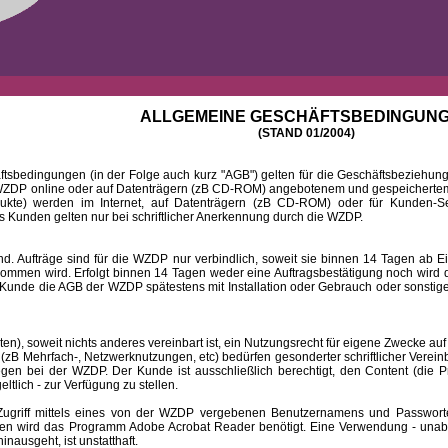
ALLGEMEINE GESCHÄFTSBEDINGUN
(STAND 01/2004)
ingungen (in der Folge auch kurz "AGB") gelten für die Geschäftsbeziehungen
DP online oder auf Datenträgern (zB CD-ROM) angebotenem und gespeichertem 
dukte) werden im Internet, auf Datenträgern (zB CD-ROM) oder für Kunden-Se
 Kunden gelten nur bei schriftlicher Anerkennung durch die WZDP.
 Aufträge sind für die WZDP nur verbindlich, soweit sie binnen 14 Tagen a
mmen wird. Erfolgt binnen 14 Tagen weder eine Auftragsbestätigung noch wird de
Kunde die AGB der WZDP spätestens mit Installation oder Gebrauch oder sonstiger
 soweit nichts anderes vereinbart ist, ein Nutzungsrecht für eigene Zwecke auf
B Mehrfach-, Netzwerknutzungen, etc) bedürfen gesonderter schriftlicher Verein
iegen bei der WZDP. Der Kunde ist ausschließlich berechtigt, den Content (die P
eltlich - zur Verfügung zu stellen.
f mittels eines von der WZDP vergebenen Benutzernamens und Passwortes a
en wird das Programm Adobe Acrobat Reader benötigt. Eine Verwendung - unab
ausgeht, ist unstatthaft.