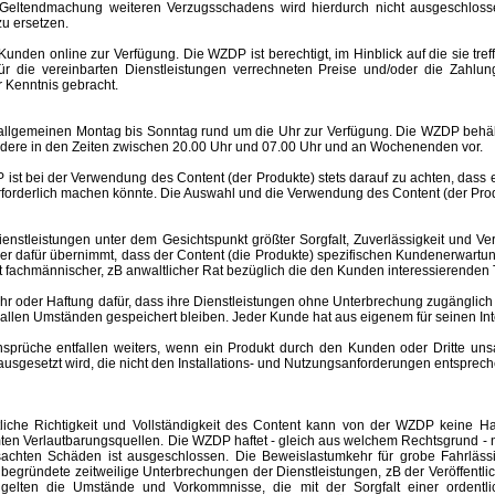
Geltendmachung weiteren Verzugsschadens wird hierdurch nicht ausgeschlosse
u ersetzen.
nden online zur Verfügung. Die WZDP ist berechtigt, im Hinblick auf die sie tre
 für die vereinbarten Dienstleistungen verrechneten Preise und/oder die Za
 Kenntnis gebracht.
meinen Montag bis Sonntag rund um die Uhr zur Verfügung. Die WZDP behält 
ere in den Zeiten zwischen 20.00 Uhr und 07.00 Uhr und an Wochenenden vor.
st bei der Verwendung des Content (der Produkte) stets darauf zu achten, dass
rforderlich machen könnte. Die Auswahl und die Verwendung des Content (der Produ
eistungen unter dem Gesichtspunkt größter Sorgfalt, Zuverlässigkeit und Ver
der dafür übernimmt, dass der Content (die Produkte) spezifischen Kundenerwartu
 ist fachmännischer, zB anwaltlicher Rat bezüglich die den Kunden interessierend
er Haftung dafür, dass ihre Dienstleistungen ohne Unterbrechung zugänglich 
r allen Umständen gespeichert bleiben. Jeder Kunde hat aus eigenem für seinen I
e entfallen weiters, wenn ein Produkt durch den Kunden oder Dritte unsachgem
esetzt wird, die nicht den Installations- und Nutzungsanforderungen entspreche
altliche Richtigkeit und Vollständigkeit des Content kann von der WZDP keine
mten Verlautbarungsquellen.
Die WZDP haftet - gleich aus welchem Rechtsgrund - n
ursachten Schäden ist ausgeschlossen.
Die Beweislastumkehr für grobe Fahrläss
begründete zeitweilige Unterbrechungen der Dienstleistungen, zB der Veröffentl
elten die Umstände und Vorkommnisse, die mit der Sorgfalt einer ordentlic