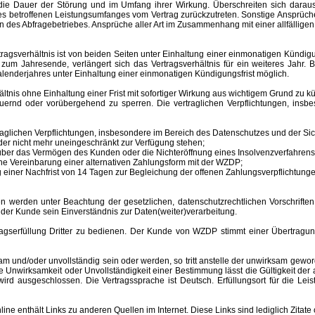
ür die Dauer der Störung und im Umfang ihrer Wirkung. Überschreiten sich dar
 des betroffenen Leistungsumfanges vom Vertrag zurückzutreten. Sonstige Ansprüche
 des Abfragebetriebes. Ansprüche aller Art im Zusammenhang mit einer allfälligen
sverhältnis ist von beiden Seiten unter Einhaltung einer einmonatigen Kündigungs
m Jahresende, verlängert sich das Vertragsverhältnis für ein weiteres Jahr. B
lenderjahres unter Einhaltung einer einmonatigen Kündigungsfrist möglich.
nis ohne Einhaltung einer Frist mit sofortiger Wirkung aus wichtigem Grund zu kü
auernd oder vorübergehend zu sperren.
Die vertraglichen Verpflichtungen, ins
aglichen Verpflichtungen, insbesondere im Bereich des Datenschutzes und der Sich
er nicht mehr uneingeschränkt zur Verfügung stehen;
s über das Vermögen des Kunden oder die Nichteröffnung eines Insolvenzverfahr
ne Vereinbarung einer alternativen Zahlungsform mit der WZDP;
einer Nachfrist von 14 Tagen zur Begleichung der offenen Zahlungsverpflichtunge
 unter Beachtung der gesetzlichen, datenschutzrechtlichen Vorschriften er
 der Kunde sein Einverständnis zur Daten(weiter)verarbeitung.
erfüllung Dritter zu bedienen. Der Kunde von WZDP stimmt einer Übertragung 
d/oder unvollständig sein oder werden, so tritt anstelle der unwirksam gewor
Unwirksamkeit oder Unvollständigkeit einer Bestimmung lässt die Gültigkeit der
ird ausgeschlossen. Die Vertragssprache ist Deutsch.
Erfüllungsort
für die Le
enthält Links zu anderen Quellen im Internet. Diese Links sind lediglich Zitate 