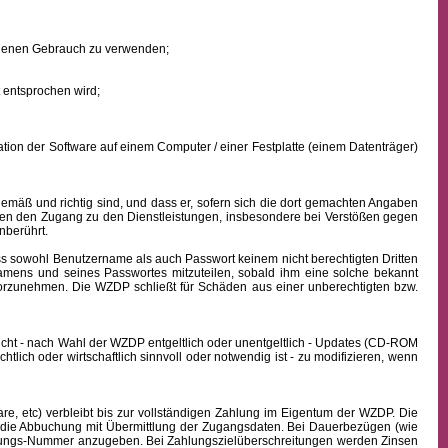
eigenen Gebrauch zu verwenden;
 entsprochen wird;
ion der Software auf einem Computer / einer Festplatte (einem Datenträger)
mäß und richtig sind, und dass er, sofern sich die dort gemachten Angaben
nden den Zugang zu den Dienstleistungen, insbesondere bei Verstößen gegen
nberührt.
ass sowohl
Benutzername
als auch Passwort keinem nicht berechtigten Dritten
namens
und seines Passwortes mitzuteilen, sobald ihm eine solche bekannt
vorzunehmen. Die WZDP schließt für Schäden aus einer unberechtigten bzw.
icht - nach Wahl der WZDP entgeltlich oder unentgeltlich - Updates (CD-ROM
lich oder wirtschaftlich sinnvoll oder notwendig ist - zu modifizieren, wenn
, etc) verbleibt bis zur vollständigen Zahlung im Eigentum der WZDP. Die
die Abbuchung mit Übermittlung der Zugangsdaten. Bei Dauerbezügen (wie
echnungs-Nummer anzugeben. Bei Zahlungszielüberschreitungen werden Zinsen