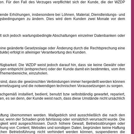
n. Für den Fall des Verzuges verpflichtet sich der Kunde, die der WZDP
ffende Erhöhungen, insbesondere bei Löhnen, Material, Dienstleistungs- und
hlungsbedingungen zu ändern. Dies wird dem Kunden zwei Monate vor dem
sich jedoch wartungsbedingte Abschaltungen einzelner Datenbanken oder
 eine geänderte Gesetzeslage oder Änderung durch die Rechtsprechung eine
kte) erfolgt in alleiniger Verantwortung des Kunden.
fügbarkeit.
Die WZDP weist jedoch darauf hin, dass sie keine Gewähr oder
ngen entspricht (entsprechen) oder der Kunde damit ein bestimmtes, vom ihm
en Themenbereiche, einzuholen.
sind, dass die gewünschten Verbindungen immer hergestellt werden können
nternetzugang und die notwendigen technischen Voraussetzungen zu sorgen.
äß installiert, bedient, benutzt bzw selbstständig gewartet, repariert,
n, es sei denn, der Kunde weist nach, dass diese Umstände nicht ursächlich
 Haftung übernommen werden. Maßgeblich sind ausschließlich die nach den
ur, wenn der Schaden grob fahrlässig oder vorsätzlich verursacht wurde. Die
igkeit wird ausgeschlossen.
Durch höhere Gewalt, Betriebsstörungen oder
ichung von Content, Websites und sonstigen Daten, begründen keine Haftung
hen Betriebsführung nicht verhindert werden können, suspendieren die