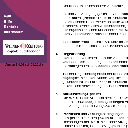
Der Kunde ist insbesondere verpflichtet,
-
die ihm zur Verfügung gestellten Arbeits
-
den Content (Produkte) nicht missbräuchl
-
die erhaltenen Daten weder an Dritte weit
-
in seinem Bereich alles zu unternehmen,
-
alle organisatorischen Maßnahmen zur W
-
alles zu unterlassen, was ihm oder Dritt
Der Kunde erhält bestellte Software im Objek
oder nach Neuinstallation des Betriebssys
4.
Registrierung
Der Kunde versichert, dass die von ihm 
verändern, die Änderung der Daten onlin
Version 3.0.01 (18.03.2018)
die vorliegenden AGB, dauernd oder vorü
Bei der Registrierung erhält der Kunde e
zugänglich sind. Der Kunde verpflichte
geworden ist. Im Falle einer missbräuc
unkorrekten Verwendung des
Benutzern
5.
Aktualisierung/Updates
Die WZDP ist um Aktualität bemüht. Die WZDP 
oder als Download) in unregelmäßigen Abst
der Vertrags- und Nutzungszweck und die F
6.
Preislisten und Zahlungsbedingungen
Es gelten die in den jeweils aktuellen Prei
Rechnungen der WZDP sind ohne Abzug 14
Online-Diensten) ist der Bezugspreis fü