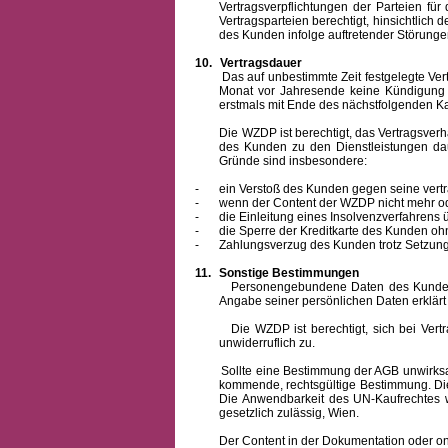
Vertragsverpflichtungen der Parteien f
Vertragsparteien berechtigt, hinsichtlich
des Kunden infolge auftretender Störungen
10.
Vertragsdauer
Das auf unbestimmte Zeit festgelegte Vertrag
Monat vor Jahresende keine Kündigung zu
erstmals mit Ende des nächstfolgenden Ka
Die WZDP ist berechtigt, das Vertragsverhält
des Kunden zu den Dienstleistungen d
Gründe sind insbesondere:
-
ein Verstoß des Kunden gegen seine vertr
-
wenn der Content der WZDP nicht mehr od
-
die Einleitung eines Insolvenzverfahren
-
die Sperre der Kreditkarte des Kunden oh
-
Zahlungsverzug des Kunden trotz Setzung 
11.
Sonstige Bestimmungen
Personengebundene Daten des Kunden werden
Angabe seiner persönlichen Daten erklärt
Die WZDP ist berechtigt, sich bei Vertrags
unwiderruflich zu.
Sollte eine Bestimmung der AGB unwirksam un
kommende, rechtsgültige Bestimmung. Die 
Die Anwendbarkeit des UN-Kaufrechtes w
gesetzlich zulässig, Wien.
Der Content in der Dokumentation oder online 