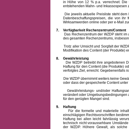
in Höhe von 12 % p.a. verrechnet.
Die 
entstehenden Mahn- und Inkassospesen z
Die jeweils aktuelle Preisliste steht dem Ku
Datenbeschaffungspreisen, die von ihr
Wirksamwerden online oder per e-Mail zur
7.
Verfügbarkeit Rechenzentrum/Content
Das Rechenzentrum der WZDP steht im allge
des gesamten Rechenzentrums, insbesond
Trotz aller Umsicht und Sorgfalt der WZDP i
Modifikation des Content (der Produkte) e
8.
Gewährleistung
Die WZDP betreibt ihre angebotenen Dienstl
Haftung für den Content (die Produkte) o
verfolgtes Ziel, erreicht. Gegebenenfalls
Die WZDP übernimmt weiters keine Gewähr od
oder dass der gespeicherte Content unte
Gewährleistungs- und/oder Haftungsansprüch
verändert oder Umgebungsbedingungen ausg
für den gerügten Mangel sind.
9.
Haftung
Für die formelle und materielle inh
einschlägigen Rechtsvorschriften bestim
Haftung bei allen leicht fahrlässig ver
technisch nicht voraussehbare Umstände 
der WZDP. Höhere Gewalt, als solche g