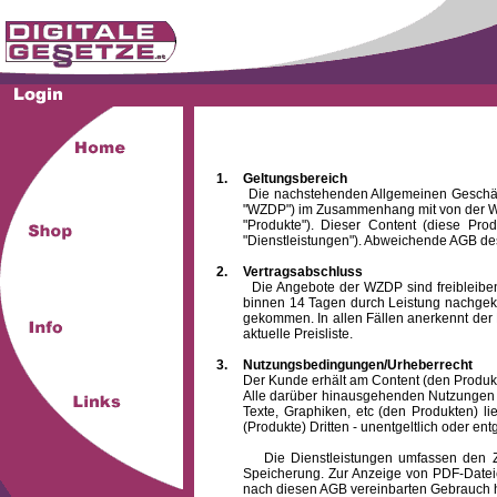
1.
Geltungsbereich
Die nachstehenden Allgemeinen Geschäftsbed
"WZDP") im Zusammenhang mit von der WZ
"Produkte"). Dieser Content (diese Pro
"Dienstleistungen"). Abweichende AGB des
2.
Vertragsabschluss
Die Angebote der WZDP sind freibleibend.
binnen 14 Tagen durch Leistung nachgeko
gekommen. In allen Fällen anerkennt der 
aktuelle Preisliste.
3.
Nutzungsbedingungen/Urheberrecht
Der Kunde erhält am Content (den Produkten),
Alle darüber hinausgehenden Nutzungen (z
Texte, Graphiken, etc (den Produkten) l
(Produkte) Dritten - unentgeltlich oder entg
Die Dienstleistungen umfassen den Zugrif
Speicherung. Zur Anzeige von PDF-Datei
nach diesen AGB vereinbarten Gebrauch hin