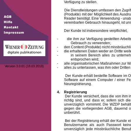
Verfügung zu stellen.
Die Dienstleistungen umfassen den Zugriff
(Produkte) mit der Möglichkeit des Ausd
Reader benötigt. Eine Verwendung - unab
vereinbarten Gebrauch hinausgeht, ist unst
Der Kunde ist insbesondere verpflichtet,
-
die ihm zur Verfügung gestellten Arbe
Gebrauch zu verwenden;
-
den Content (Produkte) nicht missbräuchl
-
die erhaltenen Daten weder an Dritte weit
-
in seinem Bereich alles zu unterne
entsprochen wird;
-
alle organisatorischen Maßnahmen zur W
Version 3.0.01 (18.03.2018)
-
alles zu unterlassen, was ihm oder Dritt
Der Kunde erhält bestellte Software im Obje
Software auf einem Computer / einer Fes
Neuregistrierung.
4.
Registrierung
Der Kunde versichert, dass die von ihm
richtig sind, und dass er, sofern sich 
unverzüglich vornimmt. Die WZDP behält
gegen die vorliegenden AGB, dauernd o
unberührt.
Bei der Registrierung erhält der Kunde e
Benutzername
als auch Passwort keine
unverzüglich jede missbräuchliche Ben