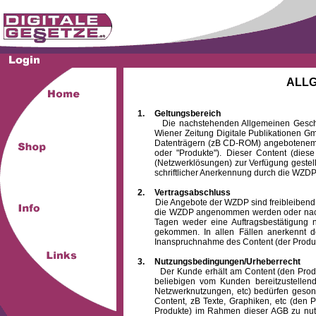
ALL
1.
Geltungsbereich
Die nachstehenden Allgemeinen Geschäftsb
Wiener Zeitung Digitale Publikationen 
Datenträgern (zB CD-ROM) angebotenem 
oder "Produkte"). Dieser Content (die
(Netzwerklösungen) zur Verfügung gestell
schriftlicher Anerkennung durch die WZDP
2.
Vertragsabschluss
Die Angebote der WZDP sind freibleibend. Au
die WZDP angenommen werden oder nach
Tagen weder eine Auftragsbestätigung n
gekommen. In allen Fällen anerkennt d
Inanspruchnahme des Content (der Produkte)
3.
Nutzungsbedingungen/Urheberrecht
Der Kunde erhält am Content (den Produkten
beliebigen vom Kunden bereitzustellen
Netzwerknutzungen, etc) bedürfen gesond
Content, zB Texte, Graphiken, etc (den P
Produkte) im Rahmen dieser AGB zu nutzen.