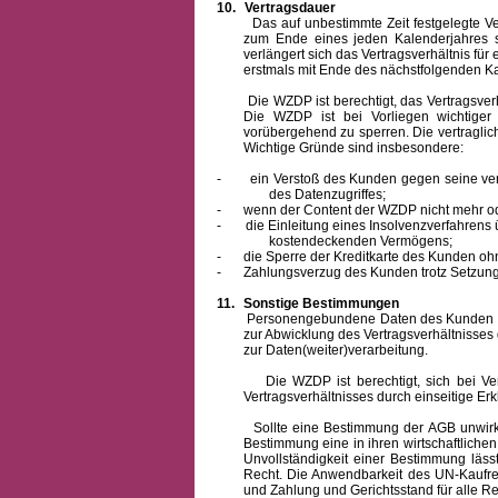
10.
Vertragsdauer
Das auf unbestimmte Zeit festgelegte Vertra
zum Ende eines jeden Kalenderjahres s
verlängert sich das Vertragsverhältnis für
erstmals mit Ende des nächstfolgenden Ka
Die WZDP ist berechtigt, das Vertragsverhäl
Die WZDP ist bei Vorliegen wichtige
vorübergehend zu sperren.
Die vertragli
Wichtige Gründe sind insbesondere:
-
ein Verstoß des Kunden gegen seine ver
des Datenzugriffes;
-
wenn der Content der WZDP nicht mehr od
-
die Einleitung eines Insolvenzverfahren
kostendeckenden Vermögens;
-
die Sperre der Kreditkarte des Kunden oh
-
Zahlungsverzug des Kunden trotz Setzung 
11.
Sonstige Bestimmungen
Personengebundene Daten des Kunden werden
zur Abwicklung des Vertragsverhältnisses
zur Daten(weiter)verarbeitung.
Die WZDP ist berechtigt, sich bei Vertra
Vertragsverhältnisses durch einseitige Er
Sollte eine Bestimmung der AGB unwirksam 
Bestimmung eine in ihren wirtschaftlich
Unvollständigkeit einer Bestimmung läss
Recht.
Die Anwendbarkeit des UN-Kaufrec
und Zahlung
und Gerichtsstand für alle Rec