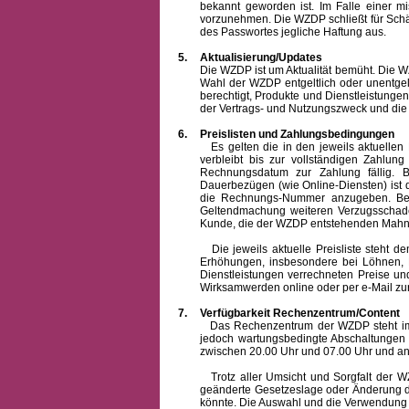
bekannt geworden ist. Im Falle einer 
vorzunehmen. Die WZDP schließt für Sch
des Passwortes jegliche Haftung aus.
5.
Aktualisierung/Updates
Die WZDP ist um Aktualität bemüht. Die WZDP 
Wahl der WZDP entgeltlich oder unentge
berechtigt, Produkte und Dienstleistungen 
der Vertrags- und Nutzungszweck und die F
6.
Preislisten und Zahlungsbedingungen
Es gelten die in den jeweils aktuellen Pr
verbleibt bis zur vollständigen Zah
Rechnungsdatum zur Zahlung fällig. B
Dauerbezügen (wie Online-Diensten) ist d
die Rechnungs-Nummer anzugeben. Bei 
Geltendmachung weiteren Verzugsschaden
Kunde, die der WZDP entstehenden Mahn-
Die jeweils aktuelle Preisliste steht dem K
Erhöhungen, insbesondere bei Löhnen, Ma
Dienstleistungen verrechneten Preise 
Wirksamwerden online oder per e-Mail zur
7.
Verfügbarkeit Rechenzentrum/Content
Das Rechenzentrum der WZDP steht im all
jedoch wartungsbedingte Abschaltungen
zwischen 20.00 Uhr und 07.00 Uhr und a
Trotz aller Umsicht und Sorgfalt der WZDP
geänderte Gesetzeslage oder Änderung du
könnte. Die Auswahl und die Verwendung d