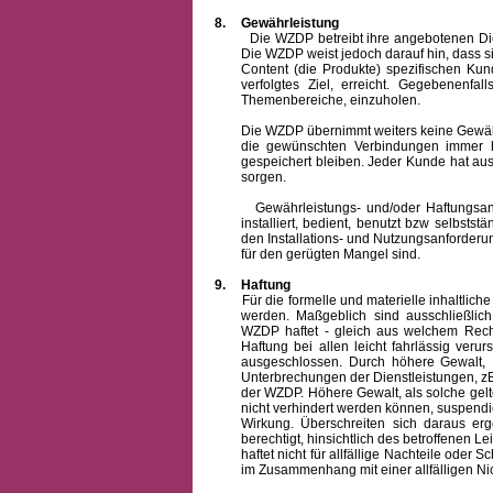
8.
Gewährleistung
Die WZDP betreibt ihre angebotenen Dienstl
Die WZDP weist jedoch darauf hin, dass s
Content (die Produkte) spezifischen Ku
verfolgtes Ziel, erreicht. Gegebenenfa
Themenbereiche, einzuholen.
Die WZDP übernimmt weiters keine Gewähr od
die gewünschten Verbindungen immer h
gespeichert bleiben. Jeder Kunde hat au
sorgen.
Gewährleistungs- und/oder Haftungsansprü
installiert, bedient, benutzt bzw selbsts
den Installations- und Nutzungsanforderu
für den gerügten Mangel sind.
9.
Haftung
Für die formelle und materielle inhaltli
werden. Maßgeblich sind ausschließlic
WZDP haftet - gleich aus welchem Recht
Haftung bei allen leicht fahrlässig ver
ausgeschlossen.
Durch höhere Gewalt, 
Unterbrechungen der Dienstleistungen, zB
der WZDP. Höhere Gewalt, als solche gelt
nicht verhindert werden können, suspendie
Wirkung. Überschreiten sich daraus er
berechtigt, hinsichtlich des betroffenen
haftet nicht für allfällige Nachteile ode
im Zusammenhang mit einer allfälligen Ni