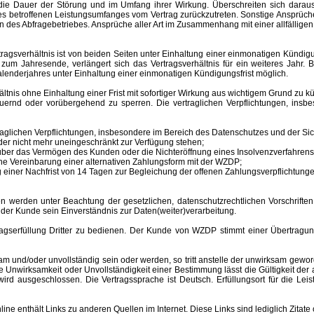
ür die Dauer der Störung und im Umfang ihrer Wirkung. Überschreiten sich dar
 des betroffenen Leistungsumfanges vom Vertrag zurückzutreten. Sonstige Ansprüche
 des Abfragebetriebes. Ansprüche aller Art im Zusammenhang mit einer allfälligen
sverhältnis ist von beiden Seiten unter Einhaltung einer einmonatigen Kündigungs
m Jahresende, verlängert sich das Vertragsverhältnis für ein weiteres Jahr. B
lenderjahres unter Einhaltung einer einmonatigen Kündigungsfrist möglich.
nis ohne Einhaltung einer Frist mit sofortiger Wirkung aus wichtigem Grund zu kü
auernd oder vorübergehend zu sperren.
Die vertraglichen Verpflichtungen, ins
aglichen Verpflichtungen, insbesondere im Bereich des Datenschutzes und der Sich
er nicht mehr uneingeschränkt zur Verfügung stehen;
s über das Vermögen des Kunden oder die Nichteröffnung eines Insolvenzverfahr
ne Vereinbarung einer alternativen Zahlungsform mit der WZDP;
einer Nachfrist von 14 Tagen zur Begleichung der offenen Zahlungsverpflichtunge
 unter Beachtung der gesetzlichen, datenschutzrechtlichen Vorschriften er
 der Kunde sein Einverständnis zur Daten(weiter)verarbeitung.
erfüllung Dritter zu bedienen. Der Kunde von WZDP stimmt einer Übertragung 
d/oder unvollständig sein oder werden, so tritt anstelle der unwirksam gewor
Unwirksamkeit oder Unvollständigkeit einer Bestimmung lässt die Gültigkeit der
ird ausgeschlossen. Die Vertragssprache ist Deutsch.
Erfüllungsort
für die Le
enthält Links zu anderen Quellen im Internet. Diese Links sind lediglich Zitate 