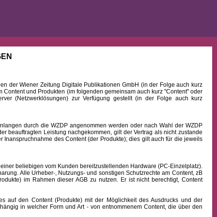
GEN
 der Wiener Zeitung Digitale Publikationen GmbH (in der Folge auch kurz
Content und Produkten (im folgenden gemeinsam auch kurz "Content" oder
rver (Netzwerklösungen) zur Verfügung gestellt (in der Folge auch kurz
b Einlangen durch die WZDP angenommen werden oder nach Wahl der WZDP
r beauftragten Leistung nachgekommen, gilt der Vertrag als nicht zustande
 Inanspruchnahme des Content (der Produkte); dies gilt auch für die jeweils
 einer beliebigen vom Kunden bereitzustellenden Hardware (PC-Einzelplatz).
barung. Alle Urheber-, Nutzungs- und sonstigen Schutzrechte am Content, zB
rodukte) im Rahmen dieser AGB zu nutzen. Er ist nicht berechtigt, Content
uf den Content (Produkte) mit der Möglichkeit des Ausdrucks und der
hängig in welcher Form und Art - von entnommenem Content, die über den