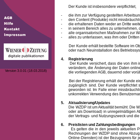
Der Kunde ist insbesondere verpflichtet,
-
die ihm zur Verfügung gestellten Arbeits
-
den Content (Produkte) nicht missbräuchl
-
die erhaltenen Daten weder an Dritte weit
-
in seinem Bereich alles zu unternehmen,
-
alle organisatorischen Maßnahmen zur W
-
alles zu unterlassen, was ihm oder Dritt
Der Kunde erhält bestellte Software im Objek
oder nach Neuinstallation des Betriebssys
4.
Registrierung
Der Kunde versichert, dass die von ihm 
verändern, die Änderung der Daten onlin
Version 3.0.01 (18.03.2018)
die vorliegenden AGB, dauernd oder vorü
Bei der Registrierung erhält der Kunde e
zugänglich sind. Der Kunde verpflichte
geworden ist. Im Falle einer missbräuc
unkorrekten Verwendung des
Benutzern
5.
Aktualisierung/Updates
Die WZDP ist um Aktualität bemüht. Die WZDP 
oder als Download) in unregelmäßigen Abst
der Vertrags- und Nutzungszweck und die F
6.
Preislisten und Zahlungsbedingungen
Es gelten die in den jeweils aktuellen Prei
Rechnungen der WZDP sind ohne Abzug 14
Online-Diensten) ist der Bezugspreis fü