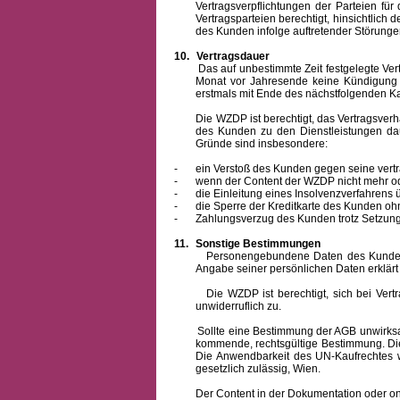
Vertragsverpflichtungen der Parteien f
Vertragsparteien berechtigt, hinsichtlich
des Kunden infolge auftretender Störungen
10.
Vertragsdauer
Das auf unbestimmte Zeit festgelegte Vertrag
Monat vor Jahresende keine Kündigung zu
erstmals mit Ende des nächstfolgenden Ka
Die WZDP ist berechtigt, das Vertragsverhält
des Kunden zu den Dienstleistungen d
Gründe sind insbesondere:
-
ein Verstoß des Kunden gegen seine vertr
-
wenn der Content der WZDP nicht mehr od
-
die Einleitung eines Insolvenzverfahren
-
die Sperre der Kreditkarte des Kunden oh
-
Zahlungsverzug des Kunden trotz Setzung 
11.
Sonstige Bestimmungen
Personengebundene Daten des Kunden werden
Angabe seiner persönlichen Daten erklärt
Die WZDP ist berechtigt, sich bei Vertrags
unwiderruflich zu.
Sollte eine Bestimmung der AGB unwirksam un
kommende, rechtsgültige Bestimmung. Die 
Die Anwendbarkeit des UN-Kaufrechtes w
gesetzlich zulässig, Wien.
Der Content in der Dokumentation oder online 