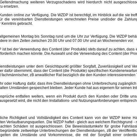
Geltendmachung weiteren Verzugsschadens wird hierdurch nicht ausgeschlosse
u ersetzen.
nden online zur Verfügung. Die WZDP ist berechtigt, im Hinblick auf die sie tre
 für die vereinbarten Dienstleistungen verrechneten Preise und/oder die Za
 Kenntnis gebracht.
meinen Montag bis Sonntag rund um die Uhr zur Verfügung. Die WZDP behält 
ere in den Zeiten zwischen 20.00 Uhr und 07.00 Uhr und an Wochenenden vor.
st bei der Verwendung des Content (der Produkte) stets darauf zu achten, dass
rforderlich machen könnte. Die Auswahl und die Verwendung des Content (der Produ
eistungen unter dem Gesichtspunkt größter Sorgfalt, Zuverlässigkeit und Ver
der dafür übernimmt, dass der Content (die Produkte) spezifischen Kundenerwartu
 ist fachmännischer, zB anwaltlicher Rat bezüglich die den Kunden interessierend
er Haftung dafür, dass ihre Dienstleistungen ohne Unterbrechung zugänglich 
r allen Umständen gespeichert bleiben. Jeder Kunde hat aus eigenem für seinen I
e entfallen weiters, wenn ein Produkt durch den Kunden oder Dritte unsachgem
esetzt wird, die nicht den Installations- und Nutzungsanforderungen entspreche
altliche Richtigkeit und Vollständigkeit des Content kann von der WZDP keine
mten Verlautbarungsquellen.
Die WZDP haftet - gleich aus welchem Rechtsgrund - n
ursachten Schäden ist ausgeschlossen.
Die Beweislastumkehr für grobe Fahrläss
begründete zeitweilige Unterbrechungen der Dienstleistungen, zB der Veröffentl
elten die Umstände und Vorkommnisse, die mit der Sorgfalt einer ordentlic