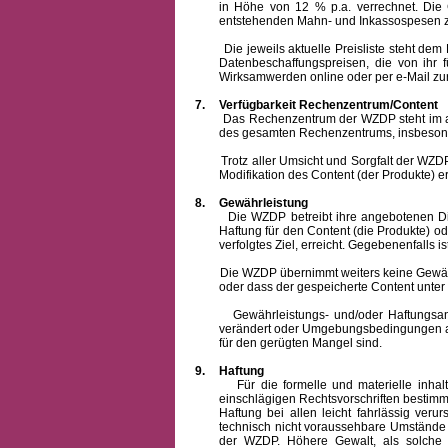
in Höhe von 12 % p.a. verrechnet.
Die 
entstehenden Mahn- und Inkassospesen z
Die jeweils aktuelle Preisliste steht dem Ku
Datenbeschaffungspreisen, die von ihr
Wirksamwerden online oder per e-Mail zur
7.
Verfügbarkeit Rechenzentrum/Content
Das Rechenzentrum der WZDP steht im allge
des gesamten Rechenzentrums, insbesond
Trotz aller Umsicht und Sorgfalt der WZDP i
Modifikation des Content (der Produkte) e
8.
Gewährleistung
Die WZDP betreibt ihre angebotenen Dienstl
Haftung für den Content (die Produkte) o
verfolgtes Ziel, erreicht. Gegebenenfalls
Die WZDP übernimmt weiters keine Gewähr od
oder dass der gespeicherte Content unte
Gewährleistungs- und/oder Haftungsansprüch
verändert oder Umgebungsbedingungen ausg
für den gerügten Mangel sind.
9.
Haftung
Für die formelle und materielle inh
einschlägigen Rechtsvorschriften bestim
Haftung bei allen leicht fahrlässig ver
technisch nicht voraussehbare Umstände 
der WZDP. Höhere Gewalt, als solche g