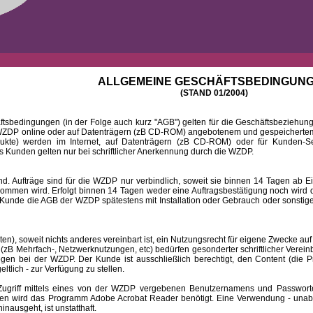
ALLGEMEINE GESCHÄFTSBEDINGUN
(STAND 01/2004)
ingungen (in der Folge auch kurz "AGB") gelten für die Geschäftsbeziehungen
DP online oder auf Datenträgern (zB CD-ROM) angebotenem und gespeichertem 
dukte) werden im Internet, auf Datenträgern (zB CD-ROM) oder für Kunden-Se
 Kunden gelten nur bei schriftlicher Anerkennung durch die WZDP.
 Aufträge sind für die WZDP nur verbindlich, soweit sie binnen 14 Tagen a
mmen wird. Erfolgt binnen 14 Tagen weder eine Auftragsbestätigung noch wird de
Kunde die AGB der WZDP spätestens mit Installation oder Gebrauch oder sonstiger
 soweit nichts anderes vereinbart ist, ein Nutzungsrecht für eigene Zwecke auf
B Mehrfach-, Netzwerknutzungen, etc) bedürfen gesonderter schriftlicher Verein
iegen bei der WZDP. Der Kunde ist ausschließlich berechtigt, den Content (die P
eltlich - zur Verfügung zu stellen.
f mittels eines von der WZDP vergebenen Benutzernamens und Passwortes a
en wird das Programm Adobe Acrobat Reader benötigt. Eine Verwendung - unab
ausgeht, ist unstatthaft.