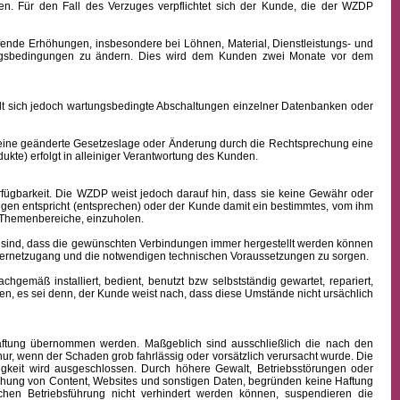
n. Für den Fall des Verzuges verpflichtet sich der Kunde, die der WZDP
ffende Erhöhungen, insbesondere bei Löhnen, Material, Dienstleistungs- und
hlungsbedingungen zu ändern. Dies wird dem Kunden zwei Monate vor dem
sich jedoch wartungsbedingte Abschaltungen einzelner Datenbanken oder
 eine geänderte Gesetzeslage oder Änderung durch die Rechtsprechung eine
kte) erfolgt in alleiniger Verantwortung des Kunden.
fügbarkeit.
Die WZDP weist jedoch darauf hin, dass sie keine Gewähr oder
ngen entspricht (entsprechen) oder der Kunde damit ein bestimmtes, vom ihm
en Themenbereiche, einzuholen.
sind, dass die gewünschten Verbindungen immer hergestellt werden können
nternetzugang und die notwendigen technischen Voraussetzungen zu sorgen.
äß installiert, bedient, benutzt bzw selbstständig gewartet, repariert,
n, es sei denn, der Kunde weist nach, dass diese Umstände nicht ursächlich
 Haftung übernommen werden. Maßgeblich sind ausschließlich die nach den
ur, wenn der Schaden grob fahrlässig oder vorsätzlich verursacht wurde. Die
igkeit wird ausgeschlossen.
Durch höhere Gewalt, Betriebsstörungen oder
ichung von Content, Websites und sonstigen Daten, begründen keine Haftung
hen Betriebsführung nicht verhindert werden können, suspendieren die