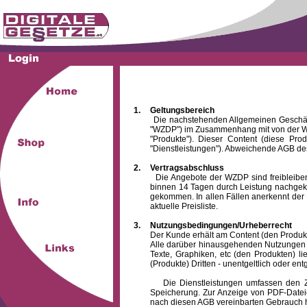
1.
Geltungsbereich
Die nachstehenden Allgemeinen Geschäftsbed
"WZDP") im Zusammenhang mit von der WZ
"Produkte"). Dieser Content (diese Pro
"Dienstleistungen"). Abweichende AGB des
2.
Vertragsabschluss
Die Angebote der WZDP sind freibleibend.
binnen 14 Tagen durch Leistung nachgeko
gekommen. In allen Fällen anerkennt der 
aktuelle Preisliste.
3.
Nutzungsbedingungen/Urheberrecht
Der Kunde erhält am Content (den Produkten),
Alle darüber hinausgehenden Nutzungen (z
Texte, Graphiken, etc (den Produkten) l
(Produkte) Dritten - unentgeltlich oder entg
Die Dienstleistungen umfassen den Zugrif
Speicherung. Zur Anzeige von PDF-Datei
nach diesen AGB vereinbarten Gebrauch hin