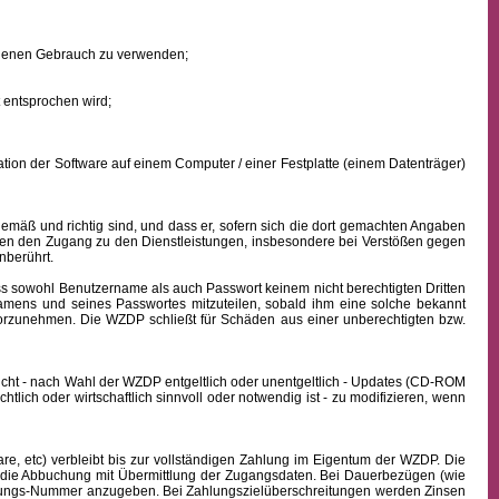
eigenen Gebrauch zu verwenden;
 entsprochen wird;
ion der Software auf einem Computer / einer Festplatte (einem Datenträger)
mäß und richtig sind, und dass er, sofern sich die dort gemachten Angaben
nden den Zugang zu den Dienstleistungen, insbesondere bei Verstößen gegen
nberührt.
ass sowohl
Benutzername
als auch Passwort keinem nicht berechtigten Dritten
namens
und seines Passwortes mitzuteilen, sobald ihm eine solche bekannt
vorzunehmen. Die WZDP schließt für Schäden aus einer unberechtigten bzw.
icht - nach Wahl der WZDP entgeltlich oder unentgeltlich - Updates (CD-ROM
lich oder wirtschaftlich sinnvoll oder notwendig ist - zu modifizieren, wenn
, etc) verbleibt bis zur vollständigen Zahlung im Eigentum der WZDP. Die
die Abbuchung mit Übermittlung der Zugangsdaten. Bei Dauerbezügen (wie
echnungs-Nummer anzugeben. Bei Zahlungszielüberschreitungen werden Zinsen