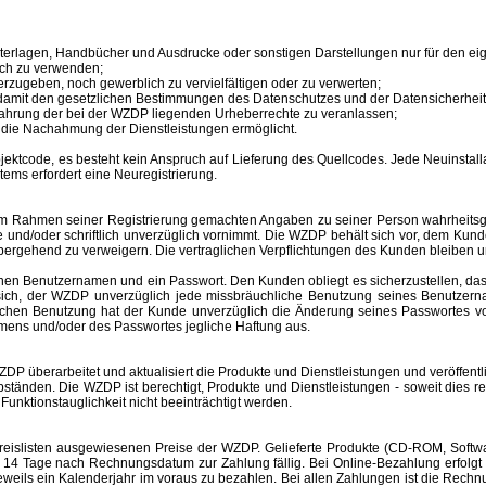
unterlagen, Handbücher und Ausdrucke oder sonstigen Darstellungen nur für den 
ich zu verwenden;
erzugeben, noch gewerblich zu vervielfältigen oder zu verwerten;
 damit den gesetzlichen Bestimmungen des Datenschutzes und der Datensicherheit
ahrung der bei der WZDP liegenden Urheberrechte zu veranlassen;
en die Nachahmung der Dienstleistungen ermöglicht.
tcode, es besteht kein Anspruch auf Lieferung des Quellcodes. Jede Neuinstallat
tems erfordert eine Neuregistrierung.
im Rahmen seiner Registrierung gemachten Angaben zu seiner Person wahrheitsge
e und/oder schriftlich unverzüglich vornimmt. Die WZDP behält sich vor, dem Ku
bergehend zu verweigern.
Die vertraglichen Verpflichtungen des Kunden bleiben u
inen
Benutzernamen
und ein Passwort. Den Kunden obliegt es sicherzustellen, d
t sich, der WZDP unverzüglich jede missbräuchliche Benutzung seines
Benutzer
hlichen Benutzung hat der Kunde unverzüglich die Änderung seines Passwortes 
amens
und/oder des Passwortes jegliche Haftung aus.
überarbeitet und aktualisiert die Produkte und Dienstleistungen und veröffentl
änden. Die WZDP ist berechtigt, Produkte und Dienstleistungen - soweit dies recht
unktionstauglichkeit nicht beeinträchtigt werden.
slisten ausgewiesenen Preise der WZDP. Gelieferte Produkte (CD-ROM, Software
 Tage nach Rechnungsdatum zur Zahlung fällig. Bei Online-Bezahlung erfolgt 
r jeweils ein Kalenderjahr im voraus zu bezahlen. Bei allen Zahlungen ist die R