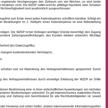
aus ergebende Verzögerungen den Zeitraum von vier Wochen, so sind beide
 bestehen nicht. Die WZDP haftet nicht für allfällige Nachteile oder Schäden
 Nichtverfügbarkeit sind ausdrücklich ausgeschlossen.
frist zum Ende eines jeden Kalenderjahres schriftlich kündbar. Erfolgt ein
ei Bestellungen im 2. Halbjahr eines Kalenderjahres ist eine Abbestellung
ndigen. Die WZDP ist bei Vorliegen wichtiger Gründe berechtigt, den Zugang
besondere Zahlungsverpflichtungen, des Kunden bleiben unberührt.
Wichtige
erheit des Datenzugriffes;
ens mangels kostendeckenden Vermögens;
n.
hoben und zur Abwicklung des Vertragsverhältnisses gespeichert. Durch
des Vertragsverhältnisses durch einseitige Erklärung der WZDP an Dritte
denen Bestimmung eine in ihren wirtschaftlichen Auswirkungen am nächsten
 anderen Bestimmungen unberührt. Es gilt österreichisches
materielles
Recht.
istung und Zahlung
und Gerichtsstand für alle Rechtsstreitigkeiten ist, soweit
oder Hinweise und sollen helfen, andere interessierende Informationsquellen