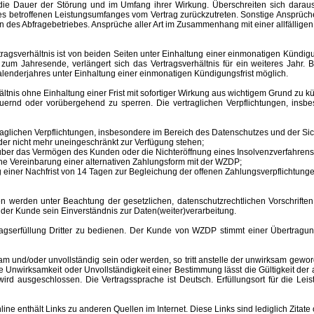
ür die Dauer der Störung und im Umfang ihrer Wirkung. Überschreiten sich dar
 des betroffenen Leistungsumfanges vom Vertrag zurückzutreten. Sonstige Ansprüche
 des Abfragebetriebes. Ansprüche aller Art im Zusammenhang mit einer allfälligen
sverhältnis ist von beiden Seiten unter Einhaltung einer einmonatigen Kündigungs
m Jahresende, verlängert sich das Vertragsverhältnis für ein weiteres Jahr. B
lenderjahres unter Einhaltung einer einmonatigen Kündigungsfrist möglich.
nis ohne Einhaltung einer Frist mit sofortiger Wirkung aus wichtigem Grund zu kü
auernd oder vorübergehend zu sperren.
Die vertraglichen Verpflichtungen, ins
aglichen Verpflichtungen, insbesondere im Bereich des Datenschutzes und der Sich
er nicht mehr uneingeschränkt zur Verfügung stehen;
s über das Vermögen des Kunden oder die Nichteröffnung eines Insolvenzverfahr
ne Vereinbarung einer alternativen Zahlungsform mit der WZDP;
einer Nachfrist von 14 Tagen zur Begleichung der offenen Zahlungsverpflichtunge
 unter Beachtung der gesetzlichen, datenschutzrechtlichen Vorschriften er
 der Kunde sein Einverständnis zur Daten(weiter)verarbeitung.
erfüllung Dritter zu bedienen. Der Kunde von WZDP stimmt einer Übertragung 
d/oder unvollständig sein oder werden, so tritt anstelle der unwirksam gewor
Unwirksamkeit oder Unvollständigkeit einer Bestimmung lässt die Gültigkeit der
ird ausgeschlossen. Die Vertragssprache ist Deutsch.
Erfüllungsort
für die Le
enthält Links zu anderen Quellen im Internet. Diese Links sind lediglich Zitate 