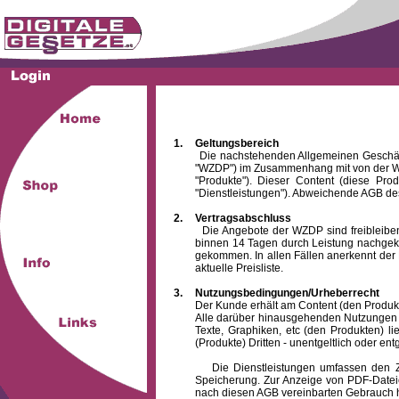
1.
Geltungsbereich
Die nachstehenden Allgemeinen Geschäftsbed
"WZDP") im Zusammenhang mit von der WZ
"Produkte"). Dieser Content (diese Pro
"Dienstleistungen"). Abweichende AGB des
2.
Vertragsabschluss
Die Angebote der WZDP sind freibleibend.
binnen 14 Tagen durch Leistung nachgeko
gekommen. In allen Fällen anerkennt der 
aktuelle Preisliste.
3.
Nutzungsbedingungen/Urheberrecht
Der Kunde erhält am Content (den Produkten),
Alle darüber hinausgehenden Nutzungen (z
Texte, Graphiken, etc (den Produkten) l
(Produkte) Dritten - unentgeltlich oder entg
Die Dienstleistungen umfassen den Zugrif
Speicherung. Zur Anzeige von PDF-Datei
nach diesen AGB vereinbarten Gebrauch hin