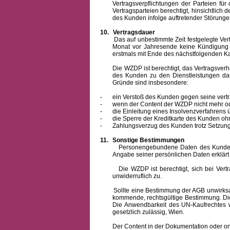
Vertragsverpflichtungen der Parteien f
Vertragsparteien berechtigt, hinsichtlich
des Kunden infolge auftretender Störungen
10.
Vertragsdauer
Das auf unbestimmte Zeit festgelegte Vertrag
Monat vor Jahresende keine Kündigung zu
erstmals mit Ende des nächstfolgenden Ka
Die WZDP ist berechtigt, das Vertragsverhält
des Kunden zu den Dienstleistungen d
Gründe sind insbesondere:
-
ein Verstoß des Kunden gegen seine vertr
-
wenn der Content der WZDP nicht mehr od
-
die Einleitung eines Insolvenzverfahren
-
die Sperre der Kreditkarte des Kunden oh
-
Zahlungsverzug des Kunden trotz Setzung 
11.
Sonstige Bestimmungen
Personengebundene Daten des Kunden werden
Angabe seiner persönlichen Daten erklärt
Die WZDP ist berechtigt, sich bei Vertrags
unwiderruflich zu.
Sollte eine Bestimmung der AGB unwirksam un
kommende, rechtsgültige Bestimmung. Die 
Die Anwendbarkeit des UN-Kaufrechtes w
gesetzlich zulässig, Wien.
Der Content in der Dokumentation oder online 