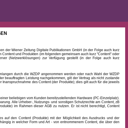
GEN
 der Wiener Zeitung Digitale Publikationen GmbH (in der Folge auch kurz
Content und Produkten (im folgenden gemeinsam auch kurz "Content" oder
rver (Netzwerklösungen) zur Verfügung gestellt (in der Folge auch kurz
b Einlangen durch die WZDP angenommen werden oder nach Wahl der WZDP
r beauftragten Leistung nachgekommen, gilt der Vertrag als nicht zustande
 Inanspruchnahme des Content (der Produkte); dies gilt auch für die jeweils
 einer beliebigen vom Kunden bereitzustellenden Hardware (PC-Einzelplatz).
barung. Alle Urheber-, Nutzungs- und sonstigen Schutzrechte am Content, zB
rodukte) im Rahmen dieser AGB zu nutzen. Er ist nicht berechtigt, Content
uf den Content (Produkte) mit der Möglichkeit des Ausdrucks und der
hängig in welcher Form und Art - von entnommenem Content, die über den