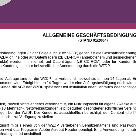
ALLGEMEINE GESCHÄFTSBEDINGUN
(STAND 01/2004)
ingungen (in der Folge auch kurz "AGB") gelten für die Geschäftsbeziehungen
DP online oder auf Datenträgern (zB CD-ROM) angebotenem und gespeichertem 
dukte) werden im Internet, auf Datenträgern (zB CD-ROM) oder für Kunden-Se
 Kunden gelten nur bei schriftlicher Anerkennung durch die WZDP.
 Aufträge sind für die WZDP nur verbindlich, soweit sie binnen 14 Tagen a
mmen wird. Erfolgt binnen 14 Tagen weder eine Auftragsbestätigung noch wird de
Kunde die AGB der WZDP spätestens mit Installation oder Gebrauch oder sonstiger
 soweit nichts anderes vereinbart ist, ein Nutzungsrecht für eigene Zwecke auf
B Mehrfach-, Netzwerknutzungen, etc) bedürfen gesonderter schriftlicher Verein
iegen bei der WZDP. Der Kunde ist ausschließlich berechtigt, den Content (die P
eltlich - zur Verfügung zu stellen.
f mittels eines von der WZDP vergebenen Benutzernamens und Passwortes a
en wird das Programm Adobe Acrobat Reader benötigt. Eine Verwendung - unab
ausgeht, ist unstatthaft.