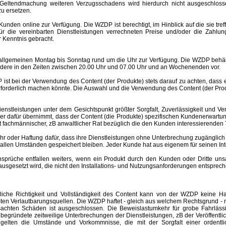
Geltendmachung weiteren Verzugsschadens wird hierdurch nicht ausgeschlosse
u ersetzen.
nden online zur Verfügung. Die WZDP ist berechtigt, im Hinblick auf die sie tre
 für die vereinbarten Dienstleistungen verrechneten Preise und/oder die Za
 Kenntnis gebracht.
meinen Montag bis Sonntag rund um die Uhr zur Verfügung. Die WZDP behält 
ere in den Zeiten zwischen 20.00 Uhr und 07.00 Uhr und an Wochenenden vor.
st bei der Verwendung des Content (der Produkte) stets darauf zu achten, dass
rforderlich machen könnte. Die Auswahl und die Verwendung des Content (der Produ
eistungen unter dem Gesichtspunkt größter Sorgfalt, Zuverlässigkeit und Ver
der dafür übernimmt, dass der Content (die Produkte) spezifischen Kundenerwartu
 ist fachmännischer, zB anwaltlicher Rat bezüglich die den Kunden interessierend
er Haftung dafür, dass ihre Dienstleistungen ohne Unterbrechung zugänglich 
r allen Umständen gespeichert bleiben. Jeder Kunde hat aus eigenem für seinen I
e entfallen weiters, wenn ein Produkt durch den Kunden oder Dritte unsachgem
esetzt wird, die nicht den Installations- und Nutzungsanforderungen entspreche
altliche Richtigkeit und Vollständigkeit des Content kann von der WZDP keine
mten Verlautbarungsquellen.
Die WZDP haftet - gleich aus welchem Rechtsgrund - n
ursachten Schäden ist ausgeschlossen.
Die Beweislastumkehr für grobe Fahrläss
begründete zeitweilige Unterbrechungen der Dienstleistungen, zB der Veröffentl
elten die Umstände und Vorkommnisse, die mit der Sorgfalt einer ordentlic