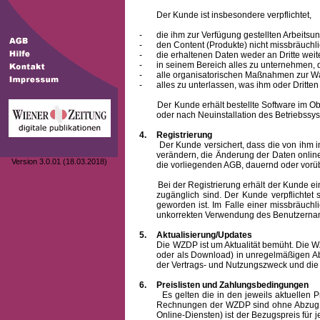
Der Kunde ist insbesondere verpflichtet,
-
die ihm zur Verfügung gestellten Arbeits
-
den Content (Produkte) nicht missbräuchl
-
die erhaltenen Daten weder an Dritte weit
-
in seinem Bereich alles zu unternehmen,
-
alle organisatorischen Maßnahmen zur W
-
alles zu unterlassen, was ihm oder Dritt
Der Kunde erhält bestellte Software im Objek
oder nach Neuinstallation des Betriebssys
4.
Registrierung
Der Kunde versichert, dass die von ihm 
verändern, die Änderung der Daten onlin
Version 3.0.01 (18.03.2018)
die vorliegenden AGB, dauernd oder vorü
Bei der Registrierung erhält der Kunde e
zugänglich sind. Der Kunde verpflichte
geworden ist. Im Falle einer missbräuc
unkorrekten Verwendung des
Benutzern
5.
Aktualisierung/Updates
Die WZDP ist um Aktualität bemüht. Die WZDP 
oder als Download) in unregelmäßigen Abst
der Vertrags- und Nutzungszweck und die F
6.
Preislisten und Zahlungsbedingungen
Es gelten die in den jeweils aktuellen Prei
Rechnungen der WZDP sind ohne Abzug 14
Online-Diensten) ist der Bezugspreis fü