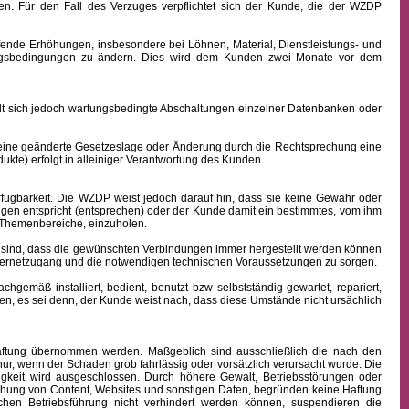
n. Für den Fall des Verzuges verpflichtet sich der Kunde, die der WZDP
ffende Erhöhungen, insbesondere bei Löhnen, Material, Dienstleistungs- und
hlungsbedingungen zu ändern. Dies wird dem Kunden zwei Monate vor dem
sich jedoch wartungsbedingte Abschaltungen einzelner Datenbanken oder
 eine geänderte Gesetzeslage oder Änderung durch die Rechtsprechung eine
kte) erfolgt in alleiniger Verantwortung des Kunden.
fügbarkeit.
Die WZDP weist jedoch darauf hin, dass sie keine Gewähr oder
ngen entspricht (entsprechen) oder der Kunde damit ein bestimmtes, vom ihm
en Themenbereiche, einzuholen.
sind, dass die gewünschten Verbindungen immer hergestellt werden können
nternetzugang und die notwendigen technischen Voraussetzungen zu sorgen.
äß installiert, bedient, benutzt bzw selbstständig gewartet, repariert,
n, es sei denn, der Kunde weist nach, dass diese Umstände nicht ursächlich
 Haftung übernommen werden. Maßgeblich sind ausschließlich die nach den
ur, wenn der Schaden grob fahrlässig oder vorsätzlich verursacht wurde. Die
igkeit wird ausgeschlossen.
Durch höhere Gewalt, Betriebsstörungen oder
ichung von Content, Websites und sonstigen Daten, begründen keine Haftung
hen Betriebsführung nicht verhindert werden können, suspendieren die