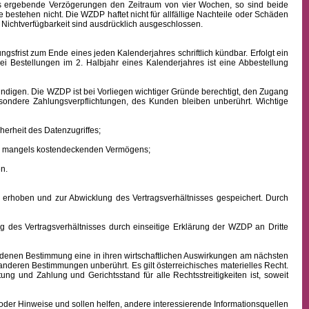
aus ergebende Verzögerungen den Zeitraum von vier Wochen, so sind beide
 bestehen nicht. Die WZDP haftet nicht für allfällige Nachteile oder Schäden
 Nichtverfügbarkeit sind ausdrücklich ausgeschlossen.
frist zum Ende eines jeden Kalenderjahres schriftlich kündbar. Erfolgt ein
ei Bestellungen im 2. Halbjahr eines Kalenderjahres ist eine Abbestellung
ndigen. Die WZDP ist bei Vorliegen wichtiger Gründe berechtigt, den Zugang
besondere Zahlungsverpflichtungen, des Kunden bleiben unberührt.
Wichtige
erheit des Datenzugriffes;
ens mangels kostendeckenden Vermögens;
n.
hoben und zur Abwicklung des Vertragsverhältnisses gespeichert. Durch
des Vertragsverhältnisses durch einseitige Erklärung der WZDP an Dritte
denen Bestimmung eine in ihren wirtschaftlichen Auswirkungen am nächsten
 anderen Bestimmungen unberührt. Es gilt österreichisches
materielles
Recht.
istung und Zahlung
und Gerichtsstand für alle Rechtsstreitigkeiten ist, soweit
oder Hinweise und sollen helfen, andere interessierende Informationsquellen