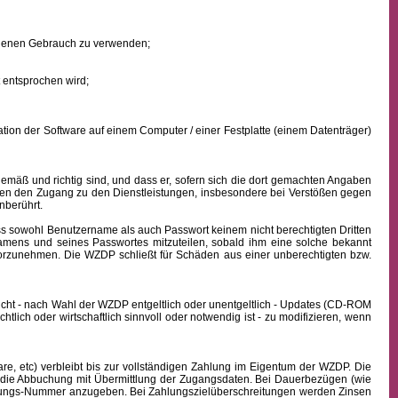
eigenen Gebrauch zu verwenden;
 entsprochen wird;
ion der Software auf einem Computer / einer Festplatte (einem Datenträger)
mäß und richtig sind, und dass er, sofern sich die dort gemachten Angaben
nden den Zugang zu den Dienstleistungen, insbesondere bei Verstößen gegen
nberührt.
ass sowohl
Benutzername
als auch Passwort keinem nicht berechtigten Dritten
namens
und seines Passwortes mitzuteilen, sobald ihm eine solche bekannt
vorzunehmen. Die WZDP schließt für Schäden aus einer unberechtigten bzw.
icht - nach Wahl der WZDP entgeltlich oder unentgeltlich - Updates (CD-ROM
lich oder wirtschaftlich sinnvoll oder notwendig ist - zu modifizieren, wenn
, etc) verbleibt bis zur vollständigen Zahlung im Eigentum der WZDP. Die
die Abbuchung mit Übermittlung der Zugangsdaten. Bei Dauerbezügen (wie
echnungs-Nummer anzugeben. Bei Zahlungszielüberschreitungen werden Zinsen