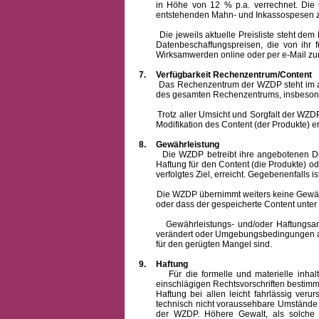
in Höhe von 12 % p.a. verrechnet.
Die 
entstehenden Mahn- und Inkassospesen z
Die jeweils aktuelle Preisliste steht dem Ku
Datenbeschaffungspreisen, die von ihr
Wirksamwerden online oder per e-Mail zur
7.
Verfügbarkeit Rechenzentrum/Content
Das Rechenzentrum der WZDP steht im allge
des gesamten Rechenzentrums, insbesond
Trotz aller Umsicht und Sorgfalt der WZDP i
Modifikation des Content (der Produkte) e
8.
Gewährleistung
Die WZDP betreibt ihre angebotenen Dienstl
Haftung für den Content (die Produkte) o
verfolgtes Ziel, erreicht. Gegebenenfalls
Die WZDP übernimmt weiters keine Gewähr od
oder dass der gespeicherte Content unte
Gewährleistungs- und/oder Haftungsansprüch
verändert oder Umgebungsbedingungen ausg
für den gerügten Mangel sind.
9.
Haftung
Für die formelle und materielle inh
einschlägigen Rechtsvorschriften bestim
Haftung bei allen leicht fahrlässig ver
technisch nicht voraussehbare Umstände 
der WZDP. Höhere Gewalt, als solche g