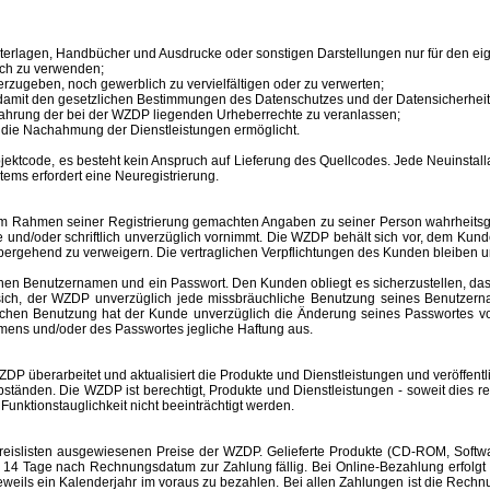
unterlagen, Handbücher und Ausdrucke oder sonstigen Darstellungen nur für den 
ich zu verwenden;
erzugeben, noch gewerblich zu vervielfältigen oder zu verwerten;
 damit den gesetzlichen Bestimmungen des Datenschutzes und der Datensicherheit
ahrung der bei der WZDP liegenden Urheberrechte zu veranlassen;
en die Nachahmung der Dienstleistungen ermöglicht.
tcode, es besteht kein Anspruch auf Lieferung des Quellcodes. Jede Neuinstallat
tems erfordert eine Neuregistrierung.
im Rahmen seiner Registrierung gemachten Angaben zu seiner Person wahrheitsge
e und/oder schriftlich unverzüglich vornimmt. Die WZDP behält sich vor, dem Ku
bergehend zu verweigern.
Die vertraglichen Verpflichtungen des Kunden bleiben u
inen
Benutzernamen
und ein Passwort. Den Kunden obliegt es sicherzustellen, d
t sich, der WZDP unverzüglich jede missbräuchliche Benutzung seines
Benutzer
hlichen Benutzung hat der Kunde unverzüglich die Änderung seines Passwortes 
amens
und/oder des Passwortes jegliche Haftung aus.
überarbeitet und aktualisiert die Produkte und Dienstleistungen und veröffentl
änden. Die WZDP ist berechtigt, Produkte und Dienstleistungen - soweit dies recht
unktionstauglichkeit nicht beeinträchtigt werden.
slisten ausgewiesenen Preise der WZDP. Gelieferte Produkte (CD-ROM, Software
 Tage nach Rechnungsdatum zur Zahlung fällig. Bei Online-Bezahlung erfolgt 
r jeweils ein Kalenderjahr im voraus zu bezahlen. Bei allen Zahlungen ist die R