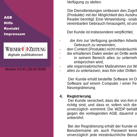
Verfügung zu stellen.
Die Dienstleistungen umfassen den Zugriff
(Produkte) mit der Möglichkeit des Ausd
Reader benötigt. Eine Verwendung - unab
vereinbarten Gebrauch hinausgeht, ist unst
Der Kunde ist insbesondere verpflichtet,
-
die ihm zur Verfügung gestellten Arbe
Gebrauch zu verwenden;
-
den Content (Produkte) nicht missbräuchl
-
die erhaltenen Daten weder an Dritte weit
-
in seinem Bereich alles zu unterne
entsprochen wird;
-
alle organisatorischen Maßnahmen zur W
Version 3.0.01 (18.03.2018)
-
alles zu unterlassen, was ihm oder Dritt
Der Kunde erhält bestellte Software im Obje
Software auf einem Computer / einer Fes
Neuregistrierung.
4.
Registrierung
Der Kunde versichert, dass die von ihm
richtig sind, und dass er, sofern sich 
unverzüglich vornimmt. Die WZDP behält
gegen die vorliegenden AGB, dauernd o
unberührt.
Bei der Registrierung erhält der Kunde e
Benutzername
als auch Passwort keine
unverzüglich jede missbräuchliche Ben