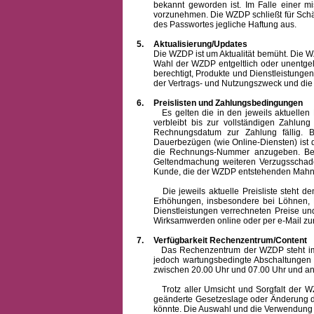
bekannt geworden ist. Im Falle einer 
vorzunehmen. Die WZDP schließt für Sch
des Passwortes jegliche Haftung aus.
5.
Aktualisierung/Updates
Die WZDP ist um Aktualität bemüht. Die WZDP 
Wahl der WZDP entgeltlich oder unentge
berechtigt, Produkte und Dienstleistungen 
der Vertrags- und Nutzungszweck und die F
6.
Preislisten und Zahlungsbedingungen
Es gelten die in den jeweils aktuellen Pr
verbleibt bis zur vollständigen Zah
Rechnungsdatum zur Zahlung fällig. B
Dauerbezügen (wie Online-Diensten) ist d
die Rechnungs-Nummer anzugeben. Bei 
Geltendmachung weiteren Verzugsschaden
Kunde, die der WZDP entstehenden Mahn-
Die jeweils aktuelle Preisliste steht dem K
Erhöhungen, insbesondere bei Löhnen, Ma
Dienstleistungen verrechneten Preise 
Wirksamwerden online oder per e-Mail zur
7.
Verfügbarkeit Rechenzentrum/Content
Das Rechenzentrum der WZDP steht im all
jedoch wartungsbedingte Abschaltungen
zwischen 20.00 Uhr und 07.00 Uhr und a
Trotz aller Umsicht und Sorgfalt der WZDP
geänderte Gesetzeslage oder Änderung du
könnte. Die Auswahl und die Verwendung d