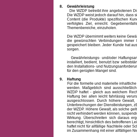
8.
Gewährleistung
Die WZDP betreibt ihre angebotenen Dienstl
Die WZDP weist jedoch darauf hin, dass s
Content (die Produkte) spezifischen Ku
verfolgtes Ziel, erreicht. Gegebenenfa
Themenbereiche, einzuholen.
Die WZDP übernimmt weiters keine Gewähr od
die gewünschten Verbindungen immer h
gespeichert bleiben. Jeder Kunde hat au
sorgen.
Gewährleistungs- und/oder Haftungsansprü
installiert, bedient, benutzt bzw selbsts
den Installations- und Nutzungsanforderu
für den gerügten Mangel sind.
9.
Haftung
Für die formelle und materielle inhaltli
werden. Maßgeblich sind ausschließlic
WZDP haftet - gleich aus welchem Recht
Haftung bei allen leicht fahrlässig ver
ausgeschlossen.
Durch höhere Gewalt, 
Unterbrechungen der Dienstleistungen, zB
der WZDP. Höhere Gewalt, als solche gelt
nicht verhindert werden können, suspendie
Wirkung. Überschreiten sich daraus er
berechtigt, hinsichtlich des betroffenen
haftet nicht für allfällige Nachteile ode
im Zusammenhang mit einer allfälligen Ni