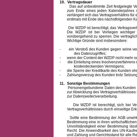
10.
Vertragsdauer
Das auf unbestimmte Zeit festgelegte Vertra
zum Ende eines jeden Kalenderjahres s
verlängert sich das Vertragsverhältnis für
erstmals mit Ende des nächstfolgenden Ka
Die WZDP ist berechtigt, das Vertragsverhäl
Die WZDP ist bei Vorliegen wichtige
vorübergehend zu sperren.
Die vertragli
Wichtige Gründe sind insbesondere:
-
ein Verstoß des Kunden gegen seine ver
des Datenzugriffes;
-
wenn der Content der WZDP nicht mehr od
-
die Einleitung eines Insolvenzverfahren
kostendeckenden Vermögens;
-
die Sperre der Kreditkarte des Kunden oh
-
Zahlungsverzug des Kunden trotz Setzung 
11.
Sonstige Bestimmungen
Personengebundene Daten des Kunden werden
zur Abwicklung des Vertragsverhältnisses
zur Daten(weiter)verarbeitung.
Die WZDP ist berechtigt, sich bei Vertra
Vertragsverhältnisses durch einseitige Er
Sollte eine Bestimmung der AGB unwirksam 
Bestimmung eine in ihren wirtschaftlich
Unvollständigkeit einer Bestimmung läss
Recht.
Die Anwendbarkeit des UN-Kaufrec
und Zahlung
und Gerichtsstand für alle Rec