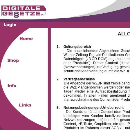
ALL
1.
Geltungsbereich
Die nachstehenden Allgemeinen Geschäftsb
Wiener Zeitung Digitale Publikationen 
Datenträgern (zB CD-ROM) angebotenem 
oder "Produkte"). Dieser Content (die
(Netzwerklösungen) zur Verfügung gestell
schriftlicher Anerkennung durch die WZDP
2.
Vertragsabschluss
Die Angebote der WZDP sind freibleibend. Au
die WZDP angenommen werden oder nach
Tagen weder eine Auftragsbestätigung n
gekommen. In allen Fällen anerkennt d
Inanspruchnahme des Content (der Produkte)
3.
Nutzungsbedingungen/Urheberrecht
Der Kunde erhält am Content (den Produkten
beliebigen vom Kunden bereitzustellen
Netzwerknutzungen, etc) bedürfen gesond
Content, zB Texte, Graphiken, etc (den P
Produkte) im Rahmen dieser AGB zu nutzen.