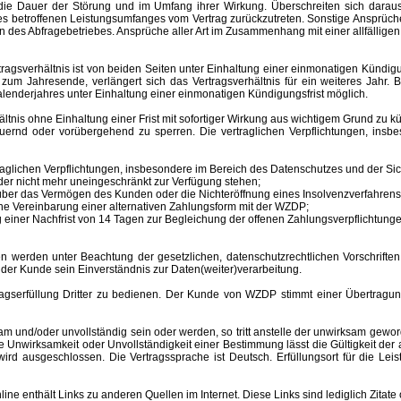
ür die Dauer der Störung und im Umfang ihrer Wirkung. Überschreiten sich dar
 des betroffenen Leistungsumfanges vom Vertrag zurückzutreten. Sonstige Ansprüche
 des Abfragebetriebes. Ansprüche aller Art im Zusammenhang mit einer allfälligen
sverhältnis ist von beiden Seiten unter Einhaltung einer einmonatigen Kündigungs
m Jahresende, verlängert sich das Vertragsverhältnis für ein weiteres Jahr. B
lenderjahres unter Einhaltung einer einmonatigen Kündigungsfrist möglich.
nis ohne Einhaltung einer Frist mit sofortiger Wirkung aus wichtigem Grund zu kü
auernd oder vorübergehend zu sperren.
Die vertraglichen Verpflichtungen, ins
aglichen Verpflichtungen, insbesondere im Bereich des Datenschutzes und der Sich
er nicht mehr uneingeschränkt zur Verfügung stehen;
s über das Vermögen des Kunden oder die Nichteröffnung eines Insolvenzverfahr
ne Vereinbarung einer alternativen Zahlungsform mit der WZDP;
einer Nachfrist von 14 Tagen zur Begleichung der offenen Zahlungsverpflichtunge
 unter Beachtung der gesetzlichen, datenschutzrechtlichen Vorschriften er
 der Kunde sein Einverständnis zur Daten(weiter)verarbeitung.
erfüllung Dritter zu bedienen. Der Kunde von WZDP stimmt einer Übertragung 
d/oder unvollständig sein oder werden, so tritt anstelle der unwirksam gewor
Unwirksamkeit oder Unvollständigkeit einer Bestimmung lässt die Gültigkeit der
ird ausgeschlossen. Die Vertragssprache ist Deutsch.
Erfüllungsort
für die Le
enthält Links zu anderen Quellen im Internet. Diese Links sind lediglich Zitate 