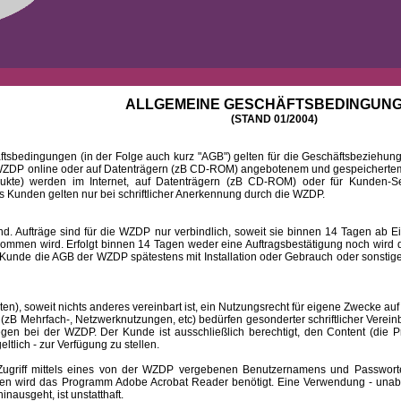
ALLGEMEINE GESCHÄFTSBEDINGUN
(STAND 01/2004)
ingungen (in der Folge auch kurz "AGB") gelten für die Geschäftsbeziehungen
DP online oder auf Datenträgern (zB CD-ROM) angebotenem und gespeichertem 
dukte) werden im Internet, auf Datenträgern (zB CD-ROM) oder für Kunden-Se
 Kunden gelten nur bei schriftlicher Anerkennung durch die WZDP.
 Aufträge sind für die WZDP nur verbindlich, soweit sie binnen 14 Tagen a
mmen wird. Erfolgt binnen 14 Tagen weder eine Auftragsbestätigung noch wird de
Kunde die AGB der WZDP spätestens mit Installation oder Gebrauch oder sonstiger
 soweit nichts anderes vereinbart ist, ein Nutzungsrecht für eigene Zwecke auf
B Mehrfach-, Netzwerknutzungen, etc) bedürfen gesonderter schriftlicher Verein
iegen bei der WZDP. Der Kunde ist ausschließlich berechtigt, den Content (die P
eltlich - zur Verfügung zu stellen.
f mittels eines von der WZDP vergebenen Benutzernamens und Passwortes a
en wird das Programm Adobe Acrobat Reader benötigt. Eine Verwendung - unab
ausgeht, ist unstatthaft.