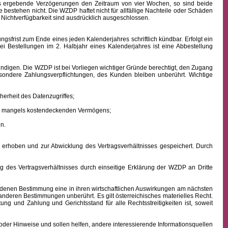
aus ergebende Verzögerungen den Zeitraum von vier Wochen, so sind beide
 bestehen nicht. Die WZDP haftet nicht für allfällige Nachteile oder Schäden
 Nichtverfügbarkeit sind ausdrücklich ausgeschlossen.
frist zum Ende eines jeden Kalenderjahres schriftlich kündbar. Erfolgt ein
ei Bestellungen im 2. Halbjahr eines Kalenderjahres ist eine Abbestellung
ndigen. Die WZDP ist bei Vorliegen wichtiger Gründe berechtigt, den Zugang
besondere Zahlungsverpflichtungen, des Kunden bleiben unberührt.
Wichtige
erheit des Datenzugriffes;
ens mangels kostendeckenden Vermögens;
n.
hoben und zur Abwicklung des Vertragsverhältnisses gespeichert. Durch
des Vertragsverhältnisses durch einseitige Erklärung der WZDP an Dritte
denen Bestimmung eine in ihren wirtschaftlichen Auswirkungen am nächsten
 anderen Bestimmungen unberührt. Es gilt österreichisches
materielles
Recht.
istung und Zahlung
und Gerichtsstand für alle Rechtsstreitigkeiten ist, soweit
oder Hinweise und sollen helfen, andere interessierende Informationsquellen