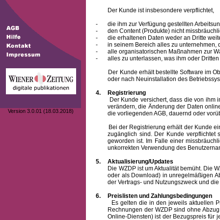
Der Kunde ist insbesondere verpflichtet,
-
die ihm zur Verfügung gestellten Arbeits
-
den Content (Produkte) nicht missbräuchl
-
die erhaltenen Daten weder an Dritte weit
-
in seinem Bereich alles zu unternehmen,
-
alle organisatorischen Maßnahmen zur W
-
alles zu unterlassen, was ihm oder Dritt
Der Kunde erhält bestellte Software im Objek
oder nach Neuinstallation des Betriebssys
4.
Registrierung
Der Kunde versichert, dass die von ihm 
verändern, die Änderung der Daten onlin
Version 3.0.01 (18.03.2018)
die vorliegenden AGB, dauernd oder vorü
Bei der Registrierung erhält der Kunde e
zugänglich sind. Der Kunde verpflichte
geworden ist. Im Falle einer missbräuc
unkorrekten Verwendung des
Benutzern
5.
Aktualisierung/Updates
Die WZDP ist um Aktualität bemüht. Die WZDP 
oder als Download) in unregelmäßigen Abst
der Vertrags- und Nutzungszweck und die F
6.
Preislisten und Zahlungsbedingungen
Es gelten die in den jeweils aktuellen Prei
Rechnungen der WZDP sind ohne Abzug 14
Online-Diensten) ist der Bezugspreis fü