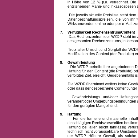
in Höhe von 12 % p.a. verrechnet.
Die 
entstehenden Mahn- und Inkassospesen z
Die jeweils aktuelle Preisliste steht dem Ku
Datenbeschaffungspreisen, die von ihr
Wirksamwerden online oder per e-Mail zur
7.
Verfügbarkeit Rechenzentrum/Content
Das Rechenzentrum der WZDP steht im allge
des gesamten Rechenzentrums, insbesond
Trotz aller Umsicht und Sorgfalt der WZDP i
Modifikation des Content (der Produkte) e
8.
Gewährleistung
Die WZDP betreibt ihre angebotenen Dienstl
Haftung für den Content (die Produkte) o
verfolgtes Ziel, erreicht. Gegebenenfalls
Die WZDP übernimmt weiters keine Gewähr od
oder dass der gespeicherte Content unte
Gewährleistungs- und/oder Haftungsansprüch
verändert oder Umgebungsbedingungen ausg
für den gerügten Mangel sind.
9.
Haftung
Für die formelle und materielle inh
einschlägigen Rechtsvorschriften bestim
Haftung bei allen leicht fahrlässig ver
technisch nicht voraussehbare Umstände 
der WZDP. Höhere Gewalt, als solche g