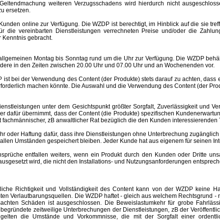
Geltendmachung weiteren Verzugsschadens wird hierdurch nicht ausgeschlosse
u ersetzen.
nden online zur Verfügung. Die WZDP ist berechtigt, im Hinblick auf die sie tre
 für die vereinbarten Dienstleistungen verrechneten Preise und/oder die Za
 Kenntnis gebracht.
meinen Montag bis Sonntag rund um die Uhr zur Verfügung. Die WZDP behält 
ere in den Zeiten zwischen 20.00 Uhr und 07.00 Uhr und an Wochenenden vor.
st bei der Verwendung des Content (der Produkte) stets darauf zu achten, dass
rforderlich machen könnte. Die Auswahl und die Verwendung des Content (der Produ
eistungen unter dem Gesichtspunkt größter Sorgfalt, Zuverlässigkeit und Ver
der dafür übernimmt, dass der Content (die Produkte) spezifischen Kundenerwartu
 ist fachmännischer, zB anwaltlicher Rat bezüglich die den Kunden interessierend
er Haftung dafür, dass ihre Dienstleistungen ohne Unterbrechung zugänglich 
r allen Umständen gespeichert bleiben. Jeder Kunde hat aus eigenem für seinen I
e entfallen weiters, wenn ein Produkt durch den Kunden oder Dritte unsachgem
esetzt wird, die nicht den Installations- und Nutzungsanforderungen entspreche
altliche Richtigkeit und Vollständigkeit des Content kann von der WZDP keine
mten Verlautbarungsquellen.
Die WZDP haftet - gleich aus welchem Rechtsgrund - n
ursachten Schäden ist ausgeschlossen.
Die Beweislastumkehr für grobe Fahrläss
begründete zeitweilige Unterbrechungen der Dienstleistungen, zB der Veröffentl
elten die Umstände und Vorkommnisse, die mit der Sorgfalt einer ordentlic