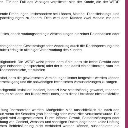
n. Für den Fall des Verzuges verpflichtet sich der Kunde, die der WZDP
ffende Erhöhungen, insbesondere bei Löhnen, Material, Dienstleistungs- und
hlungsbedingungen zu ändern. Dies wird dem Kunden zwei Monate vor dem
sich jedoch wartungsbedingte Abschaltungen einzelner Datenbanken oder
 eine geänderte Gesetzeslage oder Änderung durch die Rechtsprechung eine
kte) erfolgt in alleiniger Verantwortung des Kunden.
fügbarkeit.
Die WZDP weist jedoch darauf hin, dass sie keine Gewähr oder
ngen entspricht (entsprechen) oder der Kunde damit ein bestimmtes, vom ihm
en Themenbereiche, einzuholen.
sind, dass die gewünschten Verbindungen immer hergestellt werden können
nternetzugang und die notwendigen technischen Voraussetzungen zu sorgen.
äß installiert, bedient, benutzt bzw selbstständig gewartet, repariert,
n, es sei denn, der Kunde weist nach, dass diese Umstände nicht ursächlich
 Haftung übernommen werden. Maßgeblich sind ausschließlich die nach den
ur, wenn der Schaden grob fahrlässig oder vorsätzlich verursacht wurde. Die
igkeit wird ausgeschlossen.
Durch höhere Gewalt, Betriebsstörungen oder
ichung von Content, Websites und sonstigen Daten, begründen keine Haftung
hen Betriebsführung nicht verhindert werden können, suspendieren die