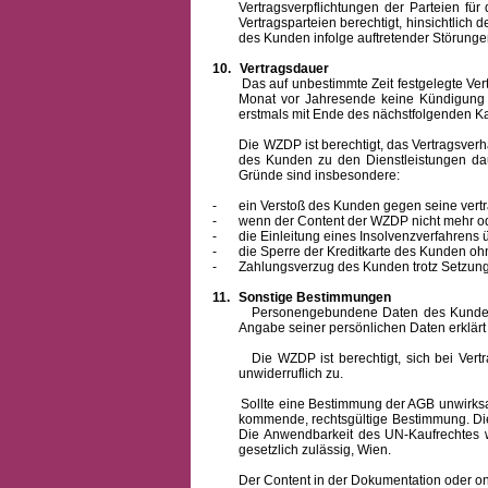
Vertragsverpflichtungen der Parteien f
Vertragsparteien berechtigt, hinsichtlich
des Kunden infolge auftretender Störungen
10.
Vertragsdauer
Das auf unbestimmte Zeit festgelegte Vertrag
Monat vor Jahresende keine Kündigung zu
erstmals mit Ende des nächstfolgenden Ka
Die WZDP ist berechtigt, das Vertragsverhält
des Kunden zu den Dienstleistungen d
Gründe sind insbesondere:
-
ein Verstoß des Kunden gegen seine vertr
-
wenn der Content der WZDP nicht mehr od
-
die Einleitung eines Insolvenzverfahren
-
die Sperre der Kreditkarte des Kunden oh
-
Zahlungsverzug des Kunden trotz Setzung 
11.
Sonstige Bestimmungen
Personengebundene Daten des Kunden werden
Angabe seiner persönlichen Daten erklärt
Die WZDP ist berechtigt, sich bei Vertrags
unwiderruflich zu.
Sollte eine Bestimmung der AGB unwirksam un
kommende, rechtsgültige Bestimmung. Die 
Die Anwendbarkeit des UN-Kaufrechtes w
gesetzlich zulässig, Wien.
Der Content in der Dokumentation oder online 