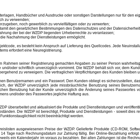
unterlagen, Handbücher und Ausdrucke oder sonstigen Darstellungen nur für den 
ich zu verwenden;
erzugeben, noch gewerblich zu vervielfältigen oder zu verwerten;
 damit den gesetzlichen Bestimmungen des Datenschutzes und der Datensicherheit
ahrung der bei der WZDP liegenden Urheberrechte zu veranlassen;
en die Nachahmung der Dienstleistungen ermöglicht.
tcode, es besteht kein Anspruch auf Lieferung des Quellcodes. Jede Neuinstallat
tems erfordert eine Neuregistrierung.
im Rahmen seiner Registrierung gemachten Angaben zu seiner Person wahrheitsge
e und/oder schriftlich unverzüglich vornimmt. Die WZDP behält sich vor, dem Ku
bergehend zu verweigern.
Die vertraglichen Verpflichtungen des Kunden bleiben u
inen
Benutzernamen
und ein Passwort. Den Kunden obliegt es sicherzustellen, d
t sich, der WZDP unverzüglich jede missbräuchliche Benutzung seines
Benutzer
hlichen Benutzung hat der Kunde unverzüglich die Änderung seines Passwortes 
amens
und/oder des Passwortes jegliche Haftung aus.
überarbeitet und aktualisiert die Produkte und Dienstleistungen und veröffentl
änden. Die WZDP ist berechtigt, Produkte und Dienstleistungen - soweit dies recht
unktionstauglichkeit nicht beeinträchtigt werden.
slisten ausgewiesenen Preise der WZDP. Gelieferte Produkte (CD-ROM, Software
 Tage nach Rechnungsdatum zur Zahlung fällig. Bei Online-Bezahlung erfolgt 
r jeweils ein Kalenderjahr im voraus zu bezahlen. Bei allen Zahlungen ist die R