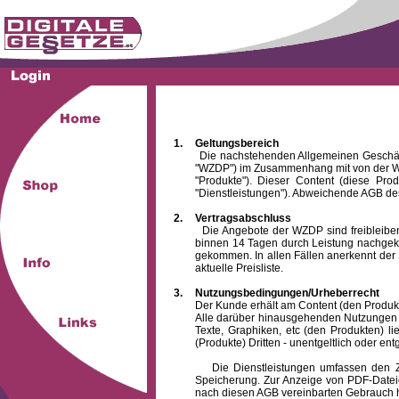
1.
Geltungsbereich
Die nachstehenden Allgemeinen Geschäftsbed
"WZDP") im Zusammenhang mit von der WZ
"Produkte"). Dieser Content (diese Pro
"Dienstleistungen"). Abweichende AGB des
2.
Vertragsabschluss
Die Angebote der WZDP sind freibleibend.
binnen 14 Tagen durch Leistung nachgeko
gekommen. In allen Fällen anerkennt der 
aktuelle Preisliste.
3.
Nutzungsbedingungen/Urheberrecht
Der Kunde erhält am Content (den Produkten),
Alle darüber hinausgehenden Nutzungen (z
Texte, Graphiken, etc (den Produkten) l
(Produkte) Dritten - unentgeltlich oder entg
Die Dienstleistungen umfassen den Zugrif
Speicherung. Zur Anzeige von PDF-Datei
nach diesen AGB vereinbarten Gebrauch hin