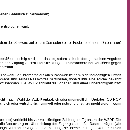
eigenen Gebrauch zu verwenden;
 entsprochen wird;
ion der Software auf einem Computer / einer Festplatte (einem Datenträger)
mäß und richtig sind, und dass er, sofern sich die dort gemachten Angaben
nden den Zugang zu den Dienstleistungen, insbesondere bei Verstößen gegen
nberührt.
ass sowohl
Benutzername
als auch Passwort keinem nicht berechtigten Dritten
namens
und seines Passwortes mitzuteilen, sobald ihm eine solche bekannt
vorzunehmen. Die WZDP schließt für Schäden aus einer unberechtigten bzw.
icht - nach Wahl der WZDP entgeltlich oder unentgeltlich - Updates (CD-ROM
lich oder wirtschaftlich sinnvoll oder notwendig ist - zu modifizieren, wenn
, etc) verbleibt bis zur vollständigen Zahlung im Eigentum der WZDP. Die
die Abbuchung mit Übermittlung der Zugangsdaten. Bei Dauerbezügen (wie
echnungs-Nummer anzugeben. Bei Zahlungszielüberschreitungen werden Zinsen