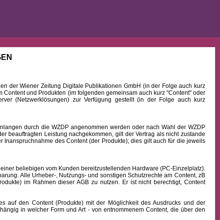
GEN
 der Wiener Zeitung Digitale Publikationen GmbH (in der Folge auch kurz
Content und Produkten (im folgenden gemeinsam auch kurz "Content" oder
rver (Netzwerklösungen) zur Verfügung gestellt (in der Folge auch kurz
b Einlangen durch die WZDP angenommen werden oder nach Wahl der WZDP
r beauftragten Leistung nachgekommen, gilt der Vertrag als nicht zustande
 Inanspruchnahme des Content (der Produkte); dies gilt auch für die jeweils
 einer beliebigen vom Kunden bereitzustellenden Hardware (PC-Einzelplatz).
barung. Alle Urheber-, Nutzungs- und sonstigen Schutzrechte am Content, zB
rodukte) im Rahmen dieser AGB zu nutzen. Er ist nicht berechtigt, Content
uf den Content (Produkte) mit der Möglichkeit des Ausdrucks und der
hängig in welcher Form und Art - von entnommenem Content, die über den