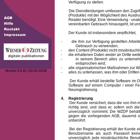
Verfügung zu stellen.
Die Dienstleistungen umfassen den Zugriff
(Produkte) mit der Möglichkeit des Ausd
Reader benötigt. Eine Verwendung - unab
vereinbarten Gebrauch hinausgeht, ist unst
Der Kunde ist insbesondere verpflichtet,
-
die ihm zur Verfügung gestellten Arbe
Gebrauch zu verwenden;
-
den Content (Produkte) nicht missbräuchl
-
die erhaltenen Daten weder an Dritte weit
-
in seinem Bereich alles zu unterne
entsprochen wird;
-
alle organisatorischen Maßnahmen zur W
Version 3.0.01 (18.03.2018)
-
alles zu unterlassen, was ihm oder Dritt
Der Kunde erhält bestellte Software im Obje
Software auf einem Computer / einer Fes
Neuregistrierung.
4.
Registrierung
Der Kunde versichert, dass die von ihm
richtig sind, und dass er, sofern sich 
unverzüglich vornimmt. Die WZDP behält
gegen die vorliegenden AGB, dauernd o
unberührt.
Bei der Registrierung erhält der Kunde e
Benutzername
als auch Passwort keine
unverzüglich jede missbräuchliche Ben