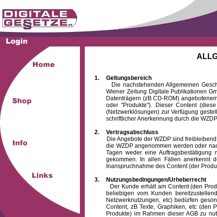
ALL
1.
Geltungsbereich
Die nachstehenden Allgemeinen Geschäftsb
Wiener Zeitung Digitale Publikationen 
Datenträgern (zB CD-ROM) angebotenem 
oder "Produkte"). Dieser Content (die
(Netzwerklösungen) zur Verfügung gestell
schriftlicher Anerkennung durch die WZDP
2.
Vertragsabschluss
Die Angebote der WZDP sind freibleibend. Au
die WZDP angenommen werden oder nach
Tagen weder eine Auftragsbestätigung n
gekommen. In allen Fällen anerkennt d
Inanspruchnahme des Content (der Produkte)
3.
Nutzungsbedingungen/Urheberrecht
Der Kunde erhält am Content (den Produkten
beliebigen vom Kunden bereitzustellen
Netzwerknutzungen, etc) bedürfen gesond
Content, zB Texte, Graphiken, etc (den P
Produkte) im Rahmen dieser AGB zu nutzen.