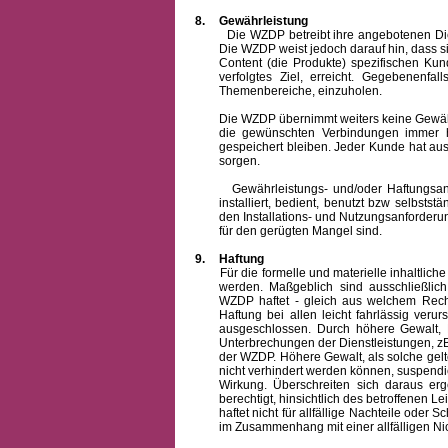
8.
Gewährleistung
Die WZDP betreibt ihre angebotenen Dienstl
Die WZDP weist jedoch darauf hin, dass s
Content (die Produkte) spezifischen Ku
verfolgtes Ziel, erreicht. Gegebenenfa
Themenbereiche, einzuholen.
Die WZDP übernimmt weiters keine Gewähr od
die gewünschten Verbindungen immer h
gespeichert bleiben. Jeder Kunde hat au
sorgen.
Gewährleistungs- und/oder Haftungsansprü
installiert, bedient, benutzt bzw selbsts
den Installations- und Nutzungsanforderu
für den gerügten Mangel sind.
9.
Haftung
Für die formelle und materielle inhaltli
werden. Maßgeblich sind ausschließlic
WZDP haftet - gleich aus welchem Recht
Haftung bei allen leicht fahrlässig ver
ausgeschlossen.
Durch höhere Gewalt, 
Unterbrechungen der Dienstleistungen, zB
der WZDP. Höhere Gewalt, als solche gelt
nicht verhindert werden können, suspendie
Wirkung. Überschreiten sich daraus er
berechtigt, hinsichtlich des betroffenen
haftet nicht für allfällige Nachteile ode
im Zusammenhang mit einer allfälligen Ni