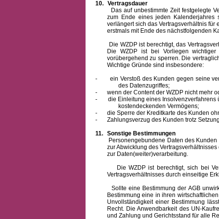
10.
Vertragsdauer
Das auf unbestimmte Zeit festgelegte Vertra
zum Ende eines jeden Kalenderjahres s
verlängert sich das Vertragsverhältnis für
erstmals mit Ende des nächstfolgenden Ka
Die WZDP ist berechtigt, das Vertragsverhäl
Die WZDP ist bei Vorliegen wichtige
vorübergehend zu sperren.
Die vertragli
Wichtige Gründe sind insbesondere:
-
ein Verstoß des Kunden gegen seine ver
des Datenzugriffes;
-
wenn der Content der WZDP nicht mehr od
-
die Einleitung eines Insolvenzverfahren
kostendeckenden Vermögens;
-
die Sperre der Kreditkarte des Kunden oh
-
Zahlungsverzug des Kunden trotz Setzung 
11.
Sonstige Bestimmungen
Personengebundene Daten des Kunden werden
zur Abwicklung des Vertragsverhältnisses
zur Daten(weiter)verarbeitung.
Die WZDP ist berechtigt, sich bei Vertra
Vertragsverhältnisses durch einseitige Er
Sollte eine Bestimmung der AGB unwirksam 
Bestimmung eine in ihren wirtschaftlich
Unvollständigkeit einer Bestimmung läss
Recht.
Die Anwendbarkeit des UN-Kaufrec
und Zahlung
und Gerichtsstand für alle Rec