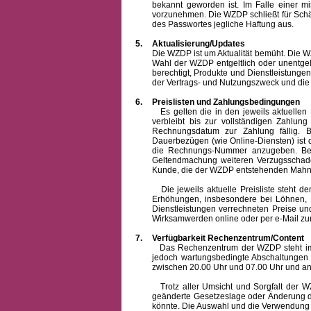
bekannt geworden ist. Im Falle einer 
vorzunehmen. Die WZDP schließt für Sch
des Passwortes jegliche Haftung aus.
5.
Aktualisierung/Updates
Die WZDP ist um Aktualität bemüht. Die WZDP 
Wahl der WZDP entgeltlich oder unentge
berechtigt, Produkte und Dienstleistungen 
der Vertrags- und Nutzungszweck und die F
6.
Preislisten und Zahlungsbedingungen
Es gelten die in den jeweils aktuellen Pr
verbleibt bis zur vollständigen Zah
Rechnungsdatum zur Zahlung fällig. B
Dauerbezügen (wie Online-Diensten) ist d
die Rechnungs-Nummer anzugeben. Bei 
Geltendmachung weiteren Verzugsschaden
Kunde, die der WZDP entstehenden Mahn-
Die jeweils aktuelle Preisliste steht dem K
Erhöhungen, insbesondere bei Löhnen, Ma
Dienstleistungen verrechneten Preise 
Wirksamwerden online oder per e-Mail zur
7.
Verfügbarkeit Rechenzentrum/Content
Das Rechenzentrum der WZDP steht im all
jedoch wartungsbedingte Abschaltungen
zwischen 20.00 Uhr und 07.00 Uhr und a
Trotz aller Umsicht und Sorgfalt der WZDP
geänderte Gesetzeslage oder Änderung du
könnte. Die Auswahl und die Verwendung d