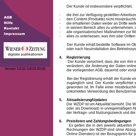
Der Kunde ist insbesondere verpflichtet,
-
die ihm zur Verfügung gestellten Arbeits
-
den Content (Produkte) nicht missbräuchl
-
die erhaltenen Daten weder an Dritte weit
-
in seinem Bereich alles zu unternehmen,
-
alle organisatorischen Maßnahmen zur W
-
alles zu unterlassen, was ihm oder Dritt
Der Kunde erhält bestellte Software im Objek
oder nach Neuinstallation des Betriebssys
4.
Registrierung
Der Kunde versichert, dass die von ihm 
verändern, die Änderung der Daten onlin
Version 3.0.01 (18.03.2018)
die vorliegenden AGB, dauernd oder vorü
Bei der Registrierung erhält der Kunde e
zugänglich sind. Der Kunde verpflichte
geworden ist. Im Falle einer missbräuc
unkorrekten Verwendung des
Benutzern
5.
Aktualisierung/Updates
Die WZDP ist um Aktualität bemüht. Die WZDP 
oder als Download) in unregelmäßigen Abst
der Vertrags- und Nutzungszweck und die F
6.
Preislisten und Zahlungsbedingungen
Es gelten die in den jeweils aktuellen Prei
Rechnungen der WZDP sind ohne Abzug 14
Online-Diensten) ist der Bezugspreis fü