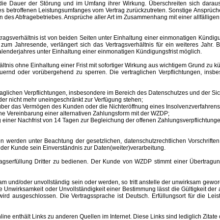
ür die Dauer der Störung und im Umfang ihrer Wirkung. Überschreiten sich dar
 des betroffenen Leistungsumfanges vom Vertrag zurückzutreten. Sonstige Ansprüche
 des Abfragebetriebes. Ansprüche aller Art im Zusammenhang mit einer allfälligen
sverhältnis ist von beiden Seiten unter Einhaltung einer einmonatigen Kündigungs
m Jahresende, verlängert sich das Vertragsverhältnis für ein weiteres Jahr. B
lenderjahres unter Einhaltung einer einmonatigen Kündigungsfrist möglich.
nis ohne Einhaltung einer Frist mit sofortiger Wirkung aus wichtigem Grund zu kü
auernd oder vorübergehend zu sperren.
Die vertraglichen Verpflichtungen, ins
aglichen Verpflichtungen, insbesondere im Bereich des Datenschutzes und der Sich
er nicht mehr uneingeschränkt zur Verfügung stehen;
s über das Vermögen des Kunden oder die Nichteröffnung eines Insolvenzverfahr
ne Vereinbarung einer alternativen Zahlungsform mit der WZDP;
einer Nachfrist von 14 Tagen zur Begleichung der offenen Zahlungsverpflichtunge
 unter Beachtung der gesetzlichen, datenschutzrechtlichen Vorschriften er
 der Kunde sein Einverständnis zur Daten(weiter)verarbeitung.
erfüllung Dritter zu bedienen. Der Kunde von WZDP stimmt einer Übertragung 
d/oder unvollständig sein oder werden, so tritt anstelle der unwirksam gewor
Unwirksamkeit oder Unvollständigkeit einer Bestimmung lässt die Gültigkeit der
ird ausgeschlossen. Die Vertragssprache ist Deutsch.
Erfüllungsort
für die Le
enthält Links zu anderen Quellen im Internet. Diese Links sind lediglich Zitate 