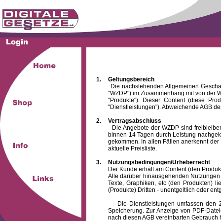
1.
Geltungsbereich
Die nachstehenden Allgemeinen Geschäftsbed
"WZDP") im Zusammenhang mit von der WZ
"Produkte"). Dieser Content (diese Pro
"Dienstleistungen"). Abweichende AGB des
2.
Vertragsabschluss
Die Angebote der WZDP sind freibleibend.
binnen 14 Tagen durch Leistung nachgeko
gekommen. In allen Fällen anerkennt der 
aktuelle Preisliste.
3.
Nutzungsbedingungen/Urheberrecht
Der Kunde erhält am Content (den Produkten),
Alle darüber hinausgehenden Nutzungen (z
Texte, Graphiken, etc (den Produkten) l
(Produkte) Dritten - unentgeltlich oder entg
Die Dienstleistungen umfassen den Zugrif
Speicherung. Zur Anzeige von PDF-Datei
nach diesen AGB vereinbarten Gebrauch hin