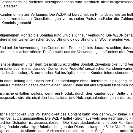
Geltendmachung weiteren Verzugsschadens wird hierdurch nicht ausgeschlosse
u ersetzen.
nden online zur Verfügung. Die WZDP ist berechtigt, im Hinblick auf die sie tre
 für die vereinbarten Dienstleistungen verrechneten Preise und/oder die Za
 Kenntnis gebracht.
meinen Montag bis Sonntag rund um die Uhr zur Verfügung. Die WZDP behält 
ere in den Zeiten zwischen 20.00 Uhr und 07.00 Uhr und an Wochenenden vor.
st bei der Verwendung des Content (der Produkte) stets darauf zu achten, dass
rforderlich machen könnte. Die Auswahl und die Verwendung des Content (der Produ
eistungen unter dem Gesichtspunkt größter Sorgfalt, Zuverlässigkeit und Ver
der dafür übernimmt, dass der Content (die Produkte) spezifischen Kundenerwartu
 ist fachmännischer, zB anwaltlicher Rat bezüglich die den Kunden interessierend
er Haftung dafür, dass ihre Dienstleistungen ohne Unterbrechung zugänglich 
r allen Umständen gespeichert bleiben. Jeder Kunde hat aus eigenem für seinen I
e entfallen weiters, wenn ein Produkt durch den Kunden oder Dritte unsachgem
esetzt wird, die nicht den Installations- und Nutzungsanforderungen entspreche
altliche Richtigkeit und Vollständigkeit des Content kann von der WZDP keine
mten Verlautbarungsquellen.
Die WZDP haftet - gleich aus welchem Rechtsgrund - n
ursachten Schäden ist ausgeschlossen.
Die Beweislastumkehr für grobe Fahrläss
begründete zeitweilige Unterbrechungen der Dienstleistungen, zB der Veröffentl
elten die Umstände und Vorkommnisse, die mit der Sorgfalt einer ordentlic