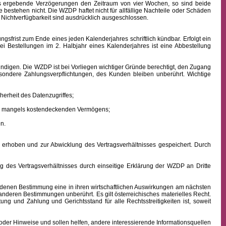
aus ergebende Verzögerungen den Zeitraum von vier Wochen, so sind beide
 bestehen nicht. Die WZDP haftet nicht für allfällige Nachteile oder Schäden
 Nichtverfügbarkeit sind ausdrücklich ausgeschlossen.
frist zum Ende eines jeden Kalenderjahres schriftlich kündbar. Erfolgt ein
ei Bestellungen im 2. Halbjahr eines Kalenderjahres ist eine Abbestellung
ndigen. Die WZDP ist bei Vorliegen wichtiger Gründe berechtigt, den Zugang
besondere Zahlungsverpflichtungen, des Kunden bleiben unberührt.
Wichtige
erheit des Datenzugriffes;
ens mangels kostendeckenden Vermögens;
n.
hoben und zur Abwicklung des Vertragsverhältnisses gespeichert. Durch
des Vertragsverhältnisses durch einseitige Erklärung der WZDP an Dritte
denen Bestimmung eine in ihren wirtschaftlichen Auswirkungen am nächsten
 anderen Bestimmungen unberührt. Es gilt österreichisches
materielles
Recht.
istung und Zahlung
und Gerichtsstand für alle Rechtsstreitigkeiten ist, soweit
oder Hinweise und sollen helfen, andere interessierende Informationsquellen