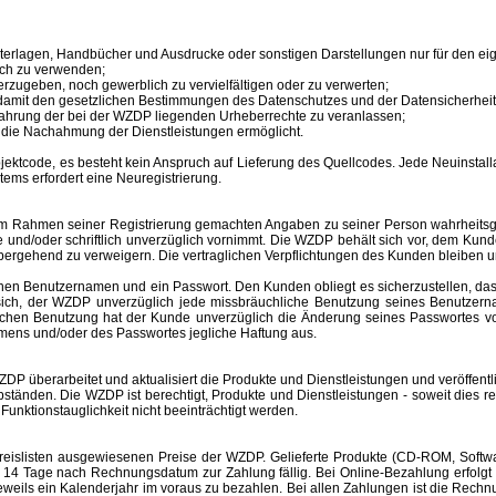
unterlagen, Handbücher und Ausdrucke oder sonstigen Darstellungen nur für den 
ich zu verwenden;
erzugeben, noch gewerblich zu vervielfältigen oder zu verwerten;
 damit den gesetzlichen Bestimmungen des Datenschutzes und der Datensicherheit
ahrung der bei der WZDP liegenden Urheberrechte zu veranlassen;
en die Nachahmung der Dienstleistungen ermöglicht.
tcode, es besteht kein Anspruch auf Lieferung des Quellcodes. Jede Neuinstallat
tems erfordert eine Neuregistrierung.
im Rahmen seiner Registrierung gemachten Angaben zu seiner Person wahrheitsge
e und/oder schriftlich unverzüglich vornimmt. Die WZDP behält sich vor, dem Ku
bergehend zu verweigern.
Die vertraglichen Verpflichtungen des Kunden bleiben u
inen
Benutzernamen
und ein Passwort. Den Kunden obliegt es sicherzustellen, d
t sich, der WZDP unverzüglich jede missbräuchliche Benutzung seines
Benutzer
hlichen Benutzung hat der Kunde unverzüglich die Änderung seines Passwortes 
amens
und/oder des Passwortes jegliche Haftung aus.
überarbeitet und aktualisiert die Produkte und Dienstleistungen und veröffentl
änden. Die WZDP ist berechtigt, Produkte und Dienstleistungen - soweit dies recht
unktionstauglichkeit nicht beeinträchtigt werden.
slisten ausgewiesenen Preise der WZDP. Gelieferte Produkte (CD-ROM, Software
 Tage nach Rechnungsdatum zur Zahlung fällig. Bei Online-Bezahlung erfolgt 
r jeweils ein Kalenderjahr im voraus zu bezahlen. Bei allen Zahlungen ist die R