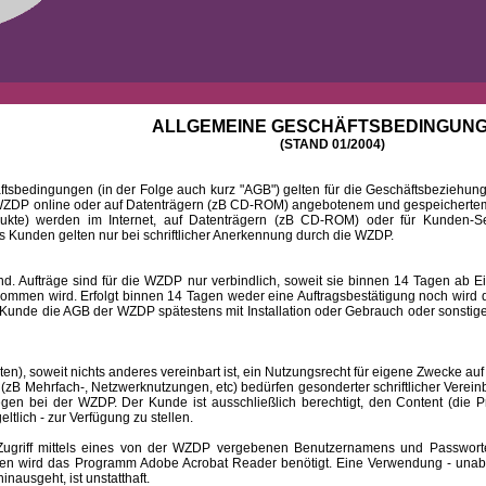
ALLGEMEINE GESCHÄFTSBEDINGUN
(STAND 01/2004)
ingungen (in der Folge auch kurz "AGB") gelten für die Geschäftsbeziehungen
DP online oder auf Datenträgern (zB CD-ROM) angebotenem und gespeichertem 
dukte) werden im Internet, auf Datenträgern (zB CD-ROM) oder für Kunden-Se
 Kunden gelten nur bei schriftlicher Anerkennung durch die WZDP.
 Aufträge sind für die WZDP nur verbindlich, soweit sie binnen 14 Tagen a
mmen wird. Erfolgt binnen 14 Tagen weder eine Auftragsbestätigung noch wird de
Kunde die AGB der WZDP spätestens mit Installation oder Gebrauch oder sonstiger
 soweit nichts anderes vereinbart ist, ein Nutzungsrecht für eigene Zwecke auf
B Mehrfach-, Netzwerknutzungen, etc) bedürfen gesonderter schriftlicher Verein
iegen bei der WZDP. Der Kunde ist ausschließlich berechtigt, den Content (die P
eltlich - zur Verfügung zu stellen.
f mittels eines von der WZDP vergebenen Benutzernamens und Passwortes a
en wird das Programm Adobe Acrobat Reader benötigt. Eine Verwendung - unab
ausgeht, ist unstatthaft.