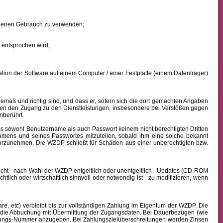
eigenen Gebrauch zu verwenden;
 entsprochen wird;
ion der Software auf einem Computer / einer Festplatte (einem Datenträger)
mäß und richtig sind, und dass er, sofern sich die dort gemachten Angaben
nden den Zugang zu den Dienstleistungen, insbesondere bei Verstößen gegen
nberührt.
ass sowohl
Benutzername
als auch Passwort keinem nicht berechtigten Dritten
namens
und seines Passwortes mitzuteilen, sobald ihm eine solche bekannt
vorzunehmen. Die WZDP schließt für Schäden aus einer unberechtigten bzw.
icht - nach Wahl der WZDP entgeltlich oder unentgeltlich - Updates (CD-ROM
lich oder wirtschaftlich sinnvoll oder notwendig ist - zu modifizieren, wenn
, etc) verbleibt bis zur vollständigen Zahlung im Eigentum der WZDP. Die
die Abbuchung mit Übermittlung der Zugangsdaten. Bei Dauerbezügen (wie
echnungs-Nummer anzugeben. Bei Zahlungszielüberschreitungen werden Zinsen