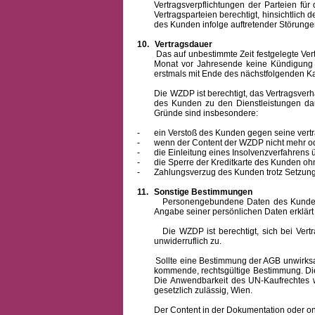
Vertragsverpflichtungen der Parteien f
Vertragsparteien berechtigt, hinsichtlich
des Kunden infolge auftretender Störungen
10.
Vertragsdauer
Das auf unbestimmte Zeit festgelegte Vertrag
Monat vor Jahresende keine Kündigung zu
erstmals mit Ende des nächstfolgenden Ka
Die WZDP ist berechtigt, das Vertragsverhält
des Kunden zu den Dienstleistungen d
Gründe sind insbesondere:
-
ein Verstoß des Kunden gegen seine vertr
-
wenn der Content der WZDP nicht mehr od
-
die Einleitung eines Insolvenzverfahren
-
die Sperre der Kreditkarte des Kunden oh
-
Zahlungsverzug des Kunden trotz Setzung 
11.
Sonstige Bestimmungen
Personengebundene Daten des Kunden werden
Angabe seiner persönlichen Daten erklärt
Die WZDP ist berechtigt, sich bei Vertrags
unwiderruflich zu.
Sollte eine Bestimmung der AGB unwirksam un
kommende, rechtsgültige Bestimmung. Die 
Die Anwendbarkeit des UN-Kaufrechtes w
gesetzlich zulässig, Wien.
Der Content in der Dokumentation oder online 