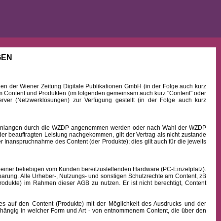
GEN
 der Wiener Zeitung Digitale Publikationen GmbH (in der Folge auch kurz
Content und Produkten (im folgenden gemeinsam auch kurz "Content" oder
rver (Netzwerklösungen) zur Verfügung gestellt (in der Folge auch kurz
b Einlangen durch die WZDP angenommen werden oder nach Wahl der WZDP
r beauftragten Leistung nachgekommen, gilt der Vertrag als nicht zustande
 Inanspruchnahme des Content (der Produkte); dies gilt auch für die jeweils
 einer beliebigen vom Kunden bereitzustellenden Hardware (PC-Einzelplatz).
barung. Alle Urheber-, Nutzungs- und sonstigen Schutzrechte am Content, zB
rodukte) im Rahmen dieser AGB zu nutzen. Er ist nicht berechtigt, Content
uf den Content (Produkte) mit der Möglichkeit des Ausdrucks und der
hängig in welcher Form und Art - von entnommenem Content, die über den