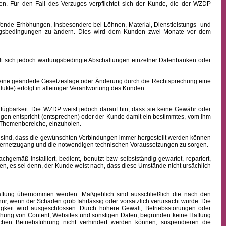
n. Für den Fall des Verzuges verpflichtet sich der Kunde, die der WZDP
ffende Erhöhungen, insbesondere bei Löhnen, Material, Dienstleistungs- und
hlungsbedingungen zu ändern. Dies wird dem Kunden zwei Monate vor dem
sich jedoch wartungsbedingte Abschaltungen einzelner Datenbanken oder
 eine geänderte Gesetzeslage oder Änderung durch die Rechtsprechung eine
kte) erfolgt in alleiniger Verantwortung des Kunden.
fügbarkeit.
Die WZDP weist jedoch darauf hin, dass sie keine Gewähr oder
ngen entspricht (entsprechen) oder der Kunde damit ein bestimmtes, vom ihm
en Themenbereiche, einzuholen.
sind, dass die gewünschten Verbindungen immer hergestellt werden können
nternetzugang und die notwendigen technischen Voraussetzungen zu sorgen.
äß installiert, bedient, benutzt bzw selbstständig gewartet, repariert,
n, es sei denn, der Kunde weist nach, dass diese Umstände nicht ursächlich
 Haftung übernommen werden. Maßgeblich sind ausschließlich die nach den
ur, wenn der Schaden grob fahrlässig oder vorsätzlich verursacht wurde. Die
igkeit wird ausgeschlossen.
Durch höhere Gewalt, Betriebsstörungen oder
ichung von Content, Websites und sonstigen Daten, begründen keine Haftung
hen Betriebsführung nicht verhindert werden können, suspendieren die