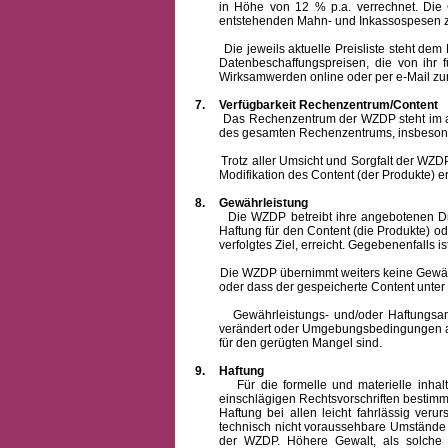
in Höhe von 12 % p.a. verrechnet.
Die 
entstehenden Mahn- und Inkassospesen z
Die jeweils aktuelle Preisliste steht dem Ku
Datenbeschaffungspreisen, die von ihr
Wirksamwerden online oder per e-Mail zur
7.
Verfügbarkeit Rechenzentrum/Content
Das Rechenzentrum der WZDP steht im allge
des gesamten Rechenzentrums, insbesond
Trotz aller Umsicht und Sorgfalt der WZDP i
Modifikation des Content (der Produkte) e
8.
Gewährleistung
Die WZDP betreibt ihre angebotenen Dienstl
Haftung für den Content (die Produkte) o
verfolgtes Ziel, erreicht. Gegebenenfalls
Die WZDP übernimmt weiters keine Gewähr od
oder dass der gespeicherte Content unte
Gewährleistungs- und/oder Haftungsansprüch
verändert oder Umgebungsbedingungen ausg
für den gerügten Mangel sind.
9.
Haftung
Für die formelle und materielle inh
einschlägigen Rechtsvorschriften bestim
Haftung bei allen leicht fahrlässig ver
technisch nicht voraussehbare Umstände 
der WZDP. Höhere Gewalt, als solche g