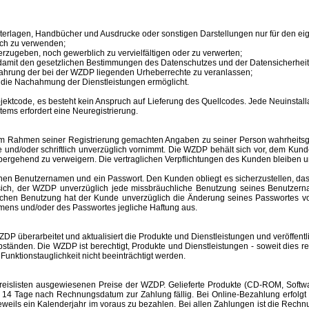
unterlagen, Handbücher und Ausdrucke oder sonstigen Darstellungen nur für den 
ich zu verwenden;
erzugeben, noch gewerblich zu vervielfältigen oder zu verwerten;
 damit den gesetzlichen Bestimmungen des Datenschutzes und der Datensicherheit
ahrung der bei der WZDP liegenden Urheberrechte zu veranlassen;
en die Nachahmung der Dienstleistungen ermöglicht.
tcode, es besteht kein Anspruch auf Lieferung des Quellcodes. Jede Neuinstallat
tems erfordert eine Neuregistrierung.
im Rahmen seiner Registrierung gemachten Angaben zu seiner Person wahrheitsge
e und/oder schriftlich unverzüglich vornimmt. Die WZDP behält sich vor, dem Ku
bergehend zu verweigern.
Die vertraglichen Verpflichtungen des Kunden bleiben u
inen
Benutzernamen
und ein Passwort. Den Kunden obliegt es sicherzustellen, d
t sich, der WZDP unverzüglich jede missbräuchliche Benutzung seines
Benutzer
hlichen Benutzung hat der Kunde unverzüglich die Änderung seines Passwortes 
amens
und/oder des Passwortes jegliche Haftung aus.
überarbeitet und aktualisiert die Produkte und Dienstleistungen und veröffentl
änden. Die WZDP ist berechtigt, Produkte und Dienstleistungen - soweit dies recht
unktionstauglichkeit nicht beeinträchtigt werden.
slisten ausgewiesenen Preise der WZDP. Gelieferte Produkte (CD-ROM, Software
 Tage nach Rechnungsdatum zur Zahlung fällig. Bei Online-Bezahlung erfolgt 
r jeweils ein Kalenderjahr im voraus zu bezahlen. Bei allen Zahlungen ist die R