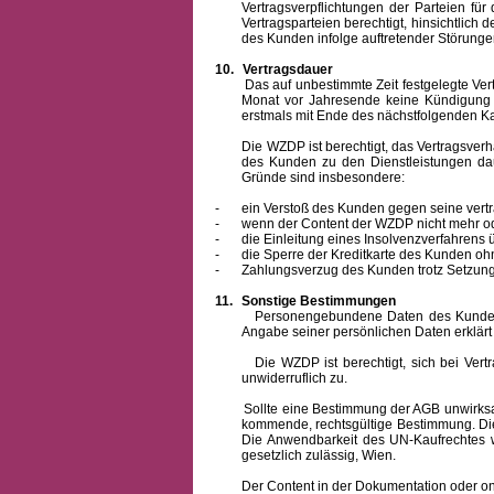
Vertragsverpflichtungen der Parteien f
Vertragsparteien berechtigt, hinsichtlich
des Kunden infolge auftretender Störungen
10.
Vertragsdauer
Das auf unbestimmte Zeit festgelegte Vertrag
Monat vor Jahresende keine Kündigung zu
erstmals mit Ende des nächstfolgenden Ka
Die WZDP ist berechtigt, das Vertragsverhält
des Kunden zu den Dienstleistungen d
Gründe sind insbesondere:
-
ein Verstoß des Kunden gegen seine vertr
-
wenn der Content der WZDP nicht mehr od
-
die Einleitung eines Insolvenzverfahren
-
die Sperre der Kreditkarte des Kunden oh
-
Zahlungsverzug des Kunden trotz Setzung 
11.
Sonstige Bestimmungen
Personengebundene Daten des Kunden werden
Angabe seiner persönlichen Daten erklärt
Die WZDP ist berechtigt, sich bei Vertrags
unwiderruflich zu.
Sollte eine Bestimmung der AGB unwirksam un
kommende, rechtsgültige Bestimmung. Die 
Die Anwendbarkeit des UN-Kaufrechtes w
gesetzlich zulässig, Wien.
Der Content in der Dokumentation oder online 