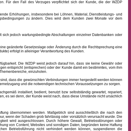
n. Für den Fall des Verzuges verpflichtet sich der Kunde, die der WZDP
ffende Erhöhungen, insbesondere bei Löhnen, Material, Dienstleistungs- und
hlungsbedingungen zu ändern. Dies wird dem Kunden zwei Monate vor dem
sich jedoch wartungsbedingte Abschaltungen einzelner Datenbanken oder
 eine geänderte Gesetzeslage oder Änderung durch die Rechtsprechung eine
kte) erfolgt in alleiniger Verantwortung des Kunden.
fügbarkeit.
Die WZDP weist jedoch darauf hin, dass sie keine Gewähr oder
ngen entspricht (entsprechen) oder der Kunde damit ein bestimmtes, vom ihm
en Themenbereiche, einzuholen.
sind, dass die gewünschten Verbindungen immer hergestellt werden können
nternetzugang und die notwendigen technischen Voraussetzungen zu sorgen.
äß installiert, bedient, benutzt bzw selbstständig gewartet, repariert,
n, es sei denn, der Kunde weist nach, dass diese Umstände nicht ursächlich
 Haftung übernommen werden. Maßgeblich sind ausschließlich die nach den
ur, wenn der Schaden grob fahrlässig oder vorsätzlich verursacht wurde. Die
igkeit wird ausgeschlossen.
Durch höhere Gewalt, Betriebsstörungen oder
ichung von Content, Websites und sonstigen Daten, begründen keine Haftung
hen Betriebsführung nicht verhindert werden können, suspendieren die