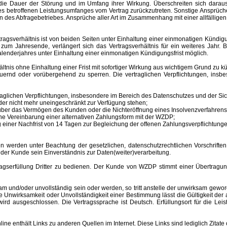
ür die Dauer der Störung und im Umfang ihrer Wirkung. Überschreiten sich dar
 des betroffenen Leistungsumfanges vom Vertrag zurückzutreten. Sonstige Ansprüche
 des Abfragebetriebes. Ansprüche aller Art im Zusammenhang mit einer allfälligen
sverhältnis ist von beiden Seiten unter Einhaltung einer einmonatigen Kündigungs
m Jahresende, verlängert sich das Vertragsverhältnis für ein weiteres Jahr. B
lenderjahres unter Einhaltung einer einmonatigen Kündigungsfrist möglich.
nis ohne Einhaltung einer Frist mit sofortiger Wirkung aus wichtigem Grund zu kü
auernd oder vorübergehend zu sperren.
Die vertraglichen Verpflichtungen, ins
aglichen Verpflichtungen, insbesondere im Bereich des Datenschutzes und der Sich
er nicht mehr uneingeschränkt zur Verfügung stehen;
s über das Vermögen des Kunden oder die Nichteröffnung eines Insolvenzverfahr
ne Vereinbarung einer alternativen Zahlungsform mit der WZDP;
einer Nachfrist von 14 Tagen zur Begleichung der offenen Zahlungsverpflichtunge
 unter Beachtung der gesetzlichen, datenschutzrechtlichen Vorschriften er
 der Kunde sein Einverständnis zur Daten(weiter)verarbeitung.
erfüllung Dritter zu bedienen. Der Kunde von WZDP stimmt einer Übertragung 
d/oder unvollständig sein oder werden, so tritt anstelle der unwirksam gewor
Unwirksamkeit oder Unvollständigkeit einer Bestimmung lässt die Gültigkeit der
ird ausgeschlossen. Die Vertragssprache ist Deutsch.
Erfüllungsort
für die Le
enthält Links zu anderen Quellen im Internet. Diese Links sind lediglich Zitate 