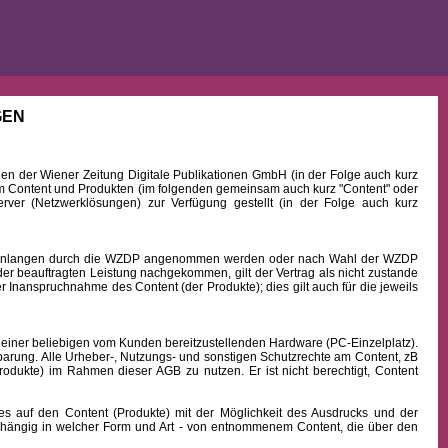
GEN
 der Wiener Zeitung Digitale Publikationen GmbH (in der Folge auch kurz
Content und Produkten (im folgenden gemeinsam auch kurz "Content" oder
rver (Netzwerklösungen) zur Verfügung gestellt (in der Folge auch kurz
b Einlangen durch die WZDP angenommen werden oder nach Wahl der WZDP
r beauftragten Leistung nachgekommen, gilt der Vertrag als nicht zustande
 Inanspruchnahme des Content (der Produkte); dies gilt auch für die jeweils
 einer beliebigen vom Kunden bereitzustellenden Hardware (PC-Einzelplatz).
barung. Alle Urheber-, Nutzungs- und sonstigen Schutzrechte am Content, zB
rodukte) im Rahmen dieser AGB zu nutzen. Er ist nicht berechtigt, Content
uf den Content (Produkte) mit der Möglichkeit des Ausdrucks und der
hängig in welcher Form und Art - von entnommenem Content, die über den