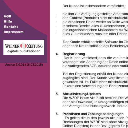
Der Kunde ist insbesondere verpflichtet,
-
die ihm zur Verfügung gestellten Arbeits
-
den Content (Produkte) nicht missbräuchl
-
die erhaltenen Daten weder an Dritte weit
-
in seinem Bereich alles zu unternehmen,
-
alle organisatorischen Maßnahmen zur W
-
alles zu unterlassen, was ihm oder Dritt
Der Kunde erhält bestellte Software im Objek
oder nach Neuinstallation des Betriebssys
4.
Registrierung
Der Kunde versichert, dass die von ihm 
verändern, die Änderung der Daten onlin
Version 3.0.01 (18.03.2018)
die vorliegenden AGB, dauernd oder vorü
Bei der Registrierung erhält der Kunde e
zugänglich sind. Der Kunde verpflichte
geworden ist. Im Falle einer missbräuc
unkorrekten Verwendung des
Benutzern
5.
Aktualisierung/Updates
Die WZDP ist um Aktualität bemüht. Die WZDP 
oder als Download) in unregelmäßigen Abst
der Vertrags- und Nutzungszweck und die F
6.
Preislisten und Zahlungsbedingungen
Es gelten die in den jeweils aktuellen Prei
Rechnungen der WZDP sind ohne Abzug 14
Online-Diensten) ist der Bezugspreis fü