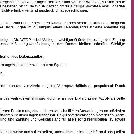
aus ergebende Verzögerungen den Zeitraum von vier Wochen, so sind beide
 bestehen nicht. Die WZDP haftet nicht für allfällige Nachteile oder Schäden
 Nichtverfügbarkeit sind ausdrücklich ausgeschlossen.
frist zum Ende eines jeden Kalenderjahres schriftlich kündbar. Erfolgt ein
ei Bestellungen im 2. Halbjahr eines Kalenderjahres ist eine Abbestellung
ndigen. Die WZDP ist bei Vorliegen wichtiger Gründe berechtigt, den Zugang
besondere Zahlungsverpflichtungen, des Kunden bleiben unberührt.
Wichtige
erheit des Datenzugriffes;
ens mangels kostendeckenden Vermögens;
n.
hoben und zur Abwicklung des Vertragsverhältnisses gespeichert. Durch
des Vertragsverhältnisses durch einseitige Erklärung der WZDP an Dritte
denen Bestimmung eine in ihren wirtschaftlichen Auswirkungen am nächsten
 anderen Bestimmungen unberührt. Es gilt österreichisches
materielles
Recht.
istung und Zahlung
und Gerichtsstand für alle Rechtsstreitigkeiten ist, soweit
oder Hinweise und sollen helfen, andere interessierende Informationsquellen