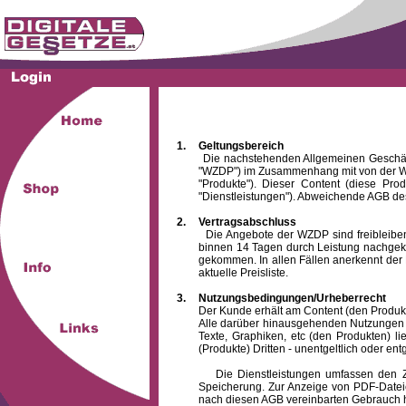
1.
Geltungsbereich
Die nachstehenden Allgemeinen Geschäftsbed
"WZDP") im Zusammenhang mit von der WZ
"Produkte"). Dieser Content (diese Pro
"Dienstleistungen"). Abweichende AGB des
2.
Vertragsabschluss
Die Angebote der WZDP sind freibleibend.
binnen 14 Tagen durch Leistung nachgeko
gekommen. In allen Fällen anerkennt der 
aktuelle Preisliste.
3.
Nutzungsbedingungen/Urheberrecht
Der Kunde erhält am Content (den Produkten),
Alle darüber hinausgehenden Nutzungen (z
Texte, Graphiken, etc (den Produkten) l
(Produkte) Dritten - unentgeltlich oder entg
Die Dienstleistungen umfassen den Zugrif
Speicherung. Zur Anzeige von PDF-Datei
nach diesen AGB vereinbarten Gebrauch hin