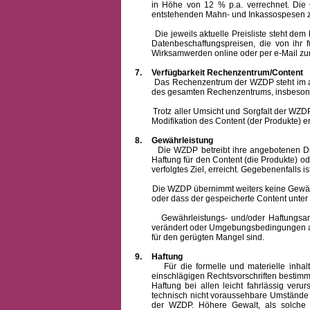
in Höhe von 12 % p.a. verrechnet.
Die 
entstehenden Mahn- und Inkassospesen z
Die jeweils aktuelle Preisliste steht dem Ku
Datenbeschaffungspreisen, die von ihr
Wirksamwerden online oder per e-Mail zur
7.
Verfügbarkeit Rechenzentrum/Content
Das Rechenzentrum der WZDP steht im allge
des gesamten Rechenzentrums, insbesond
Trotz aller Umsicht und Sorgfalt der WZDP i
Modifikation des Content (der Produkte) e
8.
Gewährleistung
Die WZDP betreibt ihre angebotenen Dienstl
Haftung für den Content (die Produkte) o
verfolgtes Ziel, erreicht. Gegebenenfalls
Die WZDP übernimmt weiters keine Gewähr od
oder dass der gespeicherte Content unte
Gewährleistungs- und/oder Haftungsansprüch
verändert oder Umgebungsbedingungen ausg
für den gerügten Mangel sind.
9.
Haftung
Für die formelle und materielle inh
einschlägigen Rechtsvorschriften bestim
Haftung bei allen leicht fahrlässig ver
technisch nicht voraussehbare Umstände 
der WZDP. Höhere Gewalt, als solche g