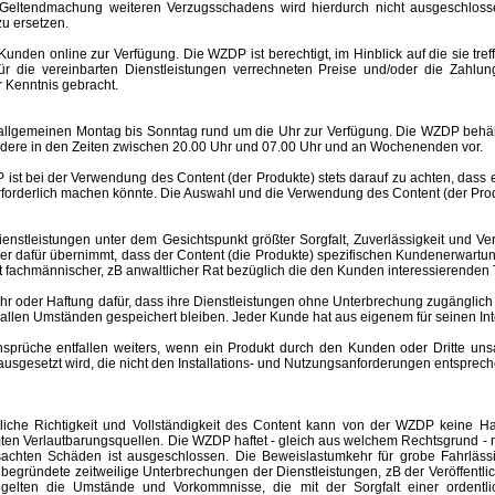
Geltendmachung weiteren Verzugsschadens wird hierdurch nicht ausgeschlosse
u ersetzen.
nden online zur Verfügung. Die WZDP ist berechtigt, im Hinblick auf die sie tre
 für die vereinbarten Dienstleistungen verrechneten Preise und/oder die Za
 Kenntnis gebracht.
meinen Montag bis Sonntag rund um die Uhr zur Verfügung. Die WZDP behält 
ere in den Zeiten zwischen 20.00 Uhr und 07.00 Uhr und an Wochenenden vor.
st bei der Verwendung des Content (der Produkte) stets darauf zu achten, dass
rforderlich machen könnte. Die Auswahl und die Verwendung des Content (der Produ
eistungen unter dem Gesichtspunkt größter Sorgfalt, Zuverlässigkeit und Ver
der dafür übernimmt, dass der Content (die Produkte) spezifischen Kundenerwartu
 ist fachmännischer, zB anwaltlicher Rat bezüglich die den Kunden interessierend
er Haftung dafür, dass ihre Dienstleistungen ohne Unterbrechung zugänglich 
r allen Umständen gespeichert bleiben. Jeder Kunde hat aus eigenem für seinen I
e entfallen weiters, wenn ein Produkt durch den Kunden oder Dritte unsachgem
esetzt wird, die nicht den Installations- und Nutzungsanforderungen entspreche
altliche Richtigkeit und Vollständigkeit des Content kann von der WZDP keine
mten Verlautbarungsquellen.
Die WZDP haftet - gleich aus welchem Rechtsgrund - n
ursachten Schäden ist ausgeschlossen.
Die Beweislastumkehr für grobe Fahrläss
begründete zeitweilige Unterbrechungen der Dienstleistungen, zB der Veröffentl
elten die Umstände und Vorkommnisse, die mit der Sorgfalt einer ordentlic