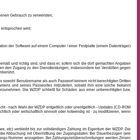
eigenen Gebrauch zu verwenden;
 entsprochen wird;
ion der Software auf einem Computer / einer Festplatte (einem Datenträger)
mäß und richtig sind, und dass er, sofern sich die dort gemachten Angaben
nden den Zugang zu den Dienstleistungen, insbesondere bei Verstößen gegen
nberührt.
ass sowohl
Benutzername
als auch Passwort keinem nicht berechtigten Dritten
namens
und seines Passwortes mitzuteilen, sobald ihm eine solche bekannt
vorzunehmen. Die WZDP schließt für Schäden aus einer unberechtigten bzw.
icht - nach Wahl der WZDP entgeltlich oder unentgeltlich - Updates (CD-ROM
lich oder wirtschaftlich sinnvoll oder notwendig ist - zu modifizieren, wenn
, etc) verbleibt bis zur vollständigen Zahlung im Eigentum der WZDP. Die
die Abbuchung mit Übermittlung der Zugangsdaten. Bei Dauerbezügen (wie
echnungs-Nummer anzugeben. Bei Zahlungszielüberschreitungen werden Zinsen