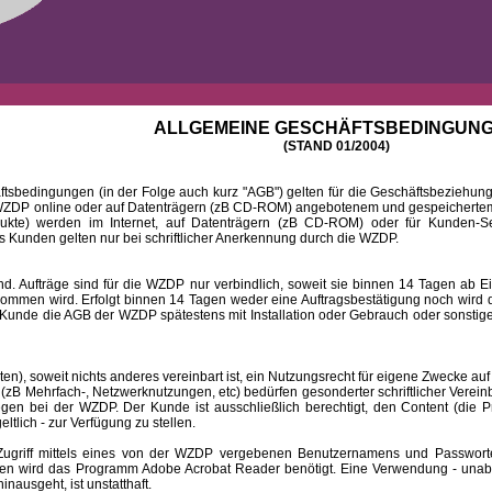
ALLGEMEINE GESCHÄFTSBEDINGUN
(STAND 01/2004)
ingungen (in der Folge auch kurz "AGB") gelten für die Geschäftsbeziehungen
DP online oder auf Datenträgern (zB CD-ROM) angebotenem und gespeichertem 
dukte) werden im Internet, auf Datenträgern (zB CD-ROM) oder für Kunden-Se
 Kunden gelten nur bei schriftlicher Anerkennung durch die WZDP.
 Aufträge sind für die WZDP nur verbindlich, soweit sie binnen 14 Tagen a
mmen wird. Erfolgt binnen 14 Tagen weder eine Auftragsbestätigung noch wird de
Kunde die AGB der WZDP spätestens mit Installation oder Gebrauch oder sonstiger
 soweit nichts anderes vereinbart ist, ein Nutzungsrecht für eigene Zwecke auf
B Mehrfach-, Netzwerknutzungen, etc) bedürfen gesonderter schriftlicher Verein
iegen bei der WZDP. Der Kunde ist ausschließlich berechtigt, den Content (die P
eltlich - zur Verfügung zu stellen.
f mittels eines von der WZDP vergebenen Benutzernamens und Passwortes a
en wird das Programm Adobe Acrobat Reader benötigt. Eine Verwendung - unab
ausgeht, ist unstatthaft.