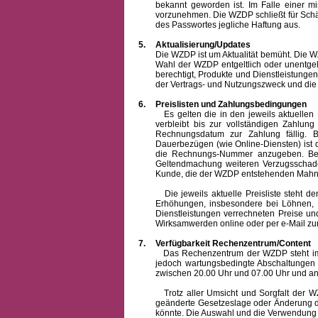
bekannt geworden ist. Im Falle einer 
vorzunehmen. Die WZDP schließt für Sch
des Passwortes jegliche Haftung aus.
5.
Aktualisierung/Updates
Die WZDP ist um Aktualität bemüht. Die WZDP 
Wahl der WZDP entgeltlich oder unentge
berechtigt, Produkte und Dienstleistungen 
der Vertrags- und Nutzungszweck und die F
6.
Preislisten und Zahlungsbedingungen
Es gelten die in den jeweils aktuellen Pr
verbleibt bis zur vollständigen Zah
Rechnungsdatum zur Zahlung fällig. B
Dauerbezügen (wie Online-Diensten) ist d
die Rechnungs-Nummer anzugeben. Bei 
Geltendmachung weiteren Verzugsschaden
Kunde, die der WZDP entstehenden Mahn-
Die jeweils aktuelle Preisliste steht dem K
Erhöhungen, insbesondere bei Löhnen, Ma
Dienstleistungen verrechneten Preise 
Wirksamwerden online oder per e-Mail zur
7.
Verfügbarkeit Rechenzentrum/Content
Das Rechenzentrum der WZDP steht im all
jedoch wartungsbedingte Abschaltungen
zwischen 20.00 Uhr und 07.00 Uhr und a
Trotz aller Umsicht und Sorgfalt der WZDP
geänderte Gesetzeslage oder Änderung du
könnte. Die Auswahl und die Verwendung d