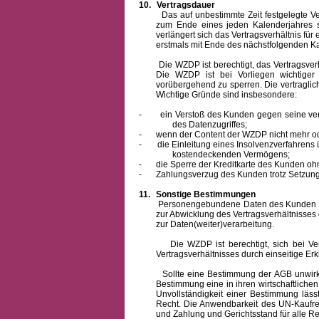
10.
Vertragsdauer
Das auf unbestimmte Zeit festgelegte Vertra
zum Ende eines jeden Kalenderjahres s
verlängert sich das Vertragsverhältnis für
erstmals mit Ende des nächstfolgenden Ka
Die WZDP ist berechtigt, das Vertragsverhäl
Die WZDP ist bei Vorliegen wichtige
vorübergehend zu sperren.
Die vertragli
Wichtige Gründe sind insbesondere:
-
ein Verstoß des Kunden gegen seine ver
des Datenzugriffes;
-
wenn der Content der WZDP nicht mehr od
-
die Einleitung eines Insolvenzverfahren
kostendeckenden Vermögens;
-
die Sperre der Kreditkarte des Kunden oh
-
Zahlungsverzug des Kunden trotz Setzung 
11.
Sonstige Bestimmungen
Personengebundene Daten des Kunden werden
zur Abwicklung des Vertragsverhältnisses
zur Daten(weiter)verarbeitung.
Die WZDP ist berechtigt, sich bei Vertra
Vertragsverhältnisses durch einseitige Er
Sollte eine Bestimmung der AGB unwirksam 
Bestimmung eine in ihren wirtschaftlich
Unvollständigkeit einer Bestimmung läss
Recht.
Die Anwendbarkeit des UN-Kaufrec
und Zahlung
und Gerichtsstand für alle Rec