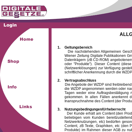
ALL
1.
Geltungsbereich
Die nachstehenden Allgemeinen Geschäftsb
Wiener Zeitung Digitale Publikationen 
Datenträgern (zB CD-ROM) angebotenem 
oder "Produkte"). Dieser Content (die
(Netzwerklösungen) zur Verfügung gestell
schriftlicher Anerkennung durch die WZDP
2.
Vertragsabschluss
Die Angebote der WZDP sind freibleibend. Au
die WZDP angenommen werden oder nach
Tagen weder eine Auftragsbestätigung n
gekommen. In allen Fällen anerkennt d
Inanspruchnahme des Content (der Produkte)
3.
Nutzungsbedingungen/Urheberrecht
Der Kunde erhält am Content (den Produkten
beliebigen vom Kunden bereitzustellen
Netzwerknutzungen, etc) bedürfen gesond
Content, zB Texte, Graphiken, etc (den P
Produkte) im Rahmen dieser AGB zu nutzen.