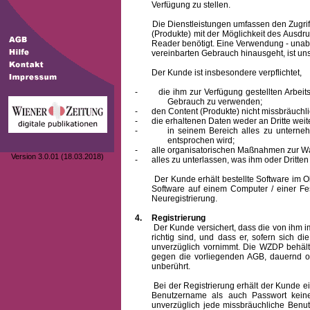
Verfügung zu stellen.
Die Dienstleistungen umfassen den Zugriff
(Produkte) mit der Möglichkeit des Ausd
Reader benötigt. Eine Verwendung - unab
vereinbarten Gebrauch hinausgeht, ist unst
Der Kunde ist insbesondere verpflichtet,
-
die ihm zur Verfügung gestellten Arbe
Gebrauch zu verwenden;
-
den Content (Produkte) nicht missbräuchl
-
die erhaltenen Daten weder an Dritte weit
-
in seinem Bereich alles zu unterne
entsprochen wird;
-
alle organisatorischen Maßnahmen zur W
Version 3.0.01 (18.03.2018)
-
alles zu unterlassen, was ihm oder Dritt
Der Kunde erhält bestellte Software im Obje
Software auf einem Computer / einer Fes
Neuregistrierung.
4.
Registrierung
Der Kunde versichert, dass die von ihm
richtig sind, und dass er, sofern sich 
unverzüglich vornimmt. Die WZDP behält
gegen die vorliegenden AGB, dauernd o
unberührt.
Bei der Registrierung erhält der Kunde e
Benutzername
als auch Passwort keine
unverzüglich jede missbräuchliche Ben