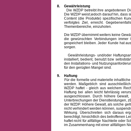
8.
Gewährleistung
Die WZDP betreibt ihre angebotenen Dienstl
Die WZDP weist jedoch darauf hin, dass s
Content (die Produkte) spezifischen Ku
verfolgtes Ziel, erreicht. Gegebenenfa
Themenbereiche, einzuholen.
Die WZDP übernimmt weiters keine Gewähr od
die gewünschten Verbindungen immer h
gespeichert bleiben. Jeder Kunde hat au
sorgen.
Gewährleistungs- und/oder Haftungsansprü
installiert, bedient, benutzt bzw selbsts
den Installations- und Nutzungsanforderu
für den gerügten Mangel sind.
9.
Haftung
Für die formelle und materielle inhaltli
werden. Maßgeblich sind ausschließlic
WZDP haftet - gleich aus welchem Recht
Haftung bei allen leicht fahrlässig ver
ausgeschlossen.
Durch höhere Gewalt, 
Unterbrechungen der Dienstleistungen, zB
der WZDP. Höhere Gewalt, als solche gelt
nicht verhindert werden können, suspendie
Wirkung. Überschreiten sich daraus er
berechtigt, hinsichtlich des betroffenen
haftet nicht für allfällige Nachteile ode
im Zusammenhang mit einer allfälligen Ni