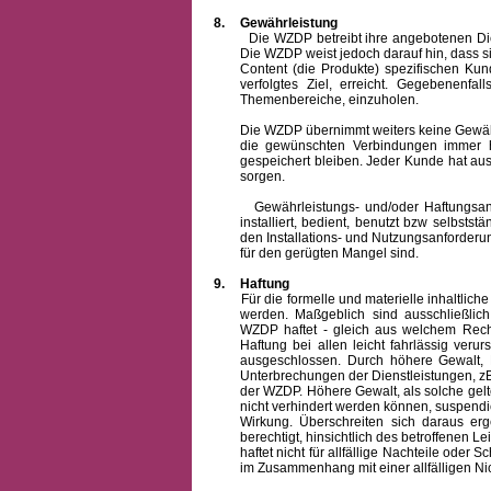
8.
Gewährleistung
Die WZDP betreibt ihre angebotenen Dienstl
Die WZDP weist jedoch darauf hin, dass s
Content (die Produkte) spezifischen Ku
verfolgtes Ziel, erreicht. Gegebenenfa
Themenbereiche, einzuholen.
Die WZDP übernimmt weiters keine Gewähr od
die gewünschten Verbindungen immer h
gespeichert bleiben. Jeder Kunde hat au
sorgen.
Gewährleistungs- und/oder Haftungsansprü
installiert, bedient, benutzt bzw selbsts
den Installations- und Nutzungsanforderu
für den gerügten Mangel sind.
9.
Haftung
Für die formelle und materielle inhaltli
werden. Maßgeblich sind ausschließlic
WZDP haftet - gleich aus welchem Recht
Haftung bei allen leicht fahrlässig ver
ausgeschlossen.
Durch höhere Gewalt, 
Unterbrechungen der Dienstleistungen, zB
der WZDP. Höhere Gewalt, als solche gelt
nicht verhindert werden können, suspendie
Wirkung. Überschreiten sich daraus er
berechtigt, hinsichtlich des betroffenen
haftet nicht für allfällige Nachteile ode
im Zusammenhang mit einer allfälligen Ni