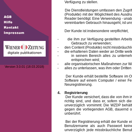
Verfügung zu stellen.
Die Dienstleistungen umfassen den Zugriff
(Produkte) mit der Möglichkeit des Ausd
Reader benötigt. Eine Verwendung - unab
vereinbarten Gebrauch hinausgeht, ist unst
Der Kunde ist insbesondere verpflichtet,
-
die ihm zur Verfügung gestellten Arbe
Gebrauch zu verwenden;
-
den Content (Produkte) nicht missbräuchl
-
die erhaltenen Daten weder an Dritte weit
-
in seinem Bereich alles zu unterne
entsprochen wird;
-
alle organisatorischen Maßnahmen zur W
Version 3.0.01 (18.03.2018)
-
alles zu unterlassen, was ihm oder Dritt
Der Kunde erhält bestellte Software im Obje
Software auf einem Computer / einer Fes
Neuregistrierung.
4.
Registrierung
Der Kunde versichert, dass die von ihm
richtig sind, und dass er, sofern sich 
unverzüglich vornimmt. Die WZDP behält
gegen die vorliegenden AGB, dauernd o
unberührt.
Bei der Registrierung erhält der Kunde e
Benutzername
als auch Passwort keine
unverzüglich jede missbräuchliche Ben