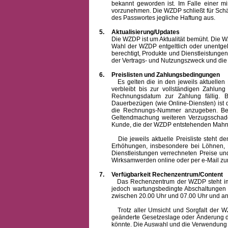
bekannt geworden ist. Im Falle einer 
vorzunehmen. Die WZDP schließt für Sch
des Passwortes jegliche Haftung aus.
5.
Aktualisierung/Updates
Die WZDP ist um Aktualität bemüht. Die WZDP 
Wahl der WZDP entgeltlich oder unentge
berechtigt, Produkte und Dienstleistungen 
der Vertrags- und Nutzungszweck und die F
6.
Preislisten und Zahlungsbedingungen
Es gelten die in den jeweils aktuellen Pr
verbleibt bis zur vollständigen Zah
Rechnungsdatum zur Zahlung fällig. B
Dauerbezügen (wie Online-Diensten) ist d
die Rechnungs-Nummer anzugeben. Bei 
Geltendmachung weiteren Verzugsschaden
Kunde, die der WZDP entstehenden Mahn-
Die jeweils aktuelle Preisliste steht dem K
Erhöhungen, insbesondere bei Löhnen, Ma
Dienstleistungen verrechneten Preise 
Wirksamwerden online oder per e-Mail zur
7.
Verfügbarkeit Rechenzentrum/Content
Das Rechenzentrum der WZDP steht im all
jedoch wartungsbedingte Abschaltungen
zwischen 20.00 Uhr und 07.00 Uhr und a
Trotz aller Umsicht und Sorgfalt der WZDP
geänderte Gesetzeslage oder Änderung du
könnte. Die Auswahl und die Verwendung d