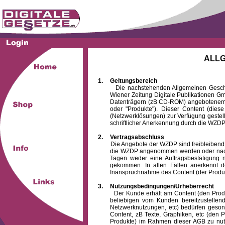
ALL
1.
Geltungsbereich
Die nachstehenden Allgemeinen Geschäftsb
Wiener Zeitung Digitale Publikationen 
Datenträgern (zB CD-ROM) angebotenem 
oder "Produkte"). Dieser Content (die
(Netzwerklösungen) zur Verfügung gestell
schriftlicher Anerkennung durch die WZDP
2.
Vertragsabschluss
Die Angebote der WZDP sind freibleibend. Au
die WZDP angenommen werden oder nach
Tagen weder eine Auftragsbestätigung n
gekommen. In allen Fällen anerkennt d
Inanspruchnahme des Content (der Produkte)
3.
Nutzungsbedingungen/Urheberrecht
Der Kunde erhält am Content (den Produkten
beliebigen vom Kunden bereitzustellen
Netzwerknutzungen, etc) bedürfen gesond
Content, zB Texte, Graphiken, etc (den P
Produkte) im Rahmen dieser AGB zu nutzen.