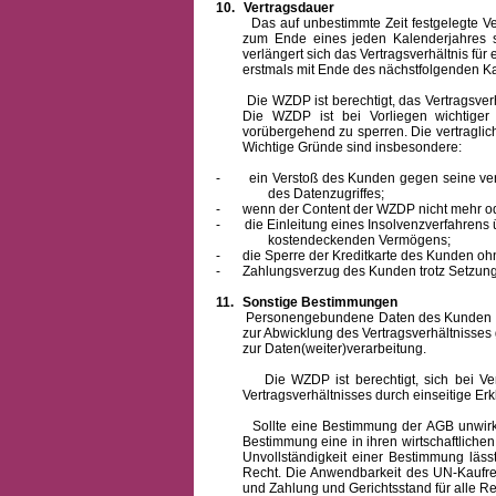
10.
Vertragsdauer
Das auf unbestimmte Zeit festgelegte Vertra
zum Ende eines jeden Kalenderjahres s
verlängert sich das Vertragsverhältnis für
erstmals mit Ende des nächstfolgenden Ka
Die WZDP ist berechtigt, das Vertragsverhäl
Die WZDP ist bei Vorliegen wichtige
vorübergehend zu sperren.
Die vertragli
Wichtige Gründe sind insbesondere:
-
ein Verstoß des Kunden gegen seine ver
des Datenzugriffes;
-
wenn der Content der WZDP nicht mehr od
-
die Einleitung eines Insolvenzverfahren
kostendeckenden Vermögens;
-
die Sperre der Kreditkarte des Kunden oh
-
Zahlungsverzug des Kunden trotz Setzung 
11.
Sonstige Bestimmungen
Personengebundene Daten des Kunden werden
zur Abwicklung des Vertragsverhältnisses
zur Daten(weiter)verarbeitung.
Die WZDP ist berechtigt, sich bei Vertra
Vertragsverhältnisses durch einseitige Er
Sollte eine Bestimmung der AGB unwirksam 
Bestimmung eine in ihren wirtschaftlich
Unvollständigkeit einer Bestimmung läss
Recht.
Die Anwendbarkeit des UN-Kaufrec
und Zahlung
und Gerichtsstand für alle Rec