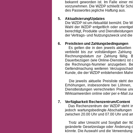
bekannt geworden ist. Im Falle einer 
vorzunehmen. Die WZDP schließt für Sch
des Passwortes jegliche Haftung aus.
5.
Aktualisierung/Updates
Die WZDP ist um Aktualität bemüht. Die WZDP 
Wahl der WZDP entgeltlich oder unentge
berechtigt, Produkte und Dienstleistungen 
der Vertrags- und Nutzungszweck und die F
6.
Preislisten und Zahlungsbedingungen
Es gelten die in den jeweils aktuellen Pr
verbleibt bis zur vollständigen Zah
Rechnungsdatum zur Zahlung fällig. B
Dauerbezügen (wie Online-Diensten) ist d
die Rechnungs-Nummer anzugeben. Bei 
Geltendmachung weiteren Verzugsschaden
Kunde, die der WZDP entstehenden Mahn-
Die jeweils aktuelle Preisliste steht dem K
Erhöhungen, insbesondere bei Löhnen, Ma
Dienstleistungen verrechneten Preise 
Wirksamwerden online oder per e-Mail zur
7.
Verfügbarkeit Rechenzentrum/Content
Das Rechenzentrum der WZDP steht im all
jedoch wartungsbedingte Abschaltungen
zwischen 20.00 Uhr und 07.00 Uhr und a
Trotz aller Umsicht und Sorgfalt der WZDP
geänderte Gesetzeslage oder Änderung du
könnte. Die Auswahl und die Verwendung d