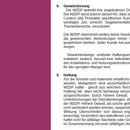
8.
Gewährleistung
Die WZDP betreibt ihre angebotenen Dienstl
Die WZDP weist jedoch darauf hin, dass s
Content (die Produkte) spezifischen Ku
verfolgtes Ziel, erreicht. Gegebenenfa
Themenbereiche, einzuholen.
Die WZDP übernimmt weiters keine Gewähr od
die gewünschten Verbindungen immer h
gespeichert bleiben. Jeder Kunde hat au
sorgen.
Gewährleistungs- und/oder Haftungsansprü
installiert, bedient, benutzt bzw selbsts
den Installations- und Nutzungsanforderu
für den gerügten Mangel sind.
9.
Haftung
Für die formelle und materielle inhaltli
werden. Maßgeblich sind ausschließlic
WZDP haftet - gleich aus welchem Recht
Haftung bei allen leicht fahrlässig ver
ausgeschlossen.
Durch höhere Gewalt, 
Unterbrechungen der Dienstleistungen, zB
der WZDP. Höhere Gewalt, als solche gelt
nicht verhindert werden können, suspendie
Wirkung. Überschreiten sich daraus er
berechtigt, hinsichtlich des betroffenen
haftet nicht für allfällige Nachteile ode
im Zusammenhang mit einer allfälligen Ni