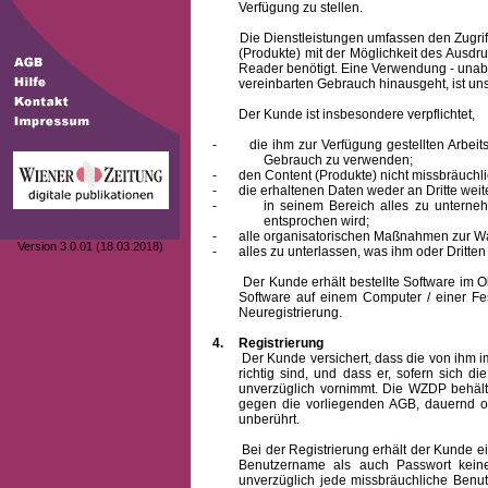
Verfügung zu stellen.
Die Dienstleistungen umfassen den Zugriff
(Produkte) mit der Möglichkeit des Ausd
Reader benötigt. Eine Verwendung - unab
vereinbarten Gebrauch hinausgeht, ist unst
Der Kunde ist insbesondere verpflichtet,
-
die ihm zur Verfügung gestellten Arbe
Gebrauch zu verwenden;
-
den Content (Produkte) nicht missbräuchl
-
die erhaltenen Daten weder an Dritte weit
-
in seinem Bereich alles zu unterne
entsprochen wird;
-
alle organisatorischen Maßnahmen zur W
Version 3.0.01 (18.03.2018)
-
alles zu unterlassen, was ihm oder Dritt
Der Kunde erhält bestellte Software im Obje
Software auf einem Computer / einer Fes
Neuregistrierung.
4.
Registrierung
Der Kunde versichert, dass die von ihm
richtig sind, und dass er, sofern sich 
unverzüglich vornimmt. Die WZDP behält
gegen die vorliegenden AGB, dauernd o
unberührt.
Bei der Registrierung erhält der Kunde e
Benutzername
als auch Passwort keine
unverzüglich jede missbräuchliche Ben