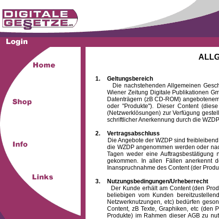
ALL
1.
Geltungsbereich
Die nachstehenden Allgemeinen Geschäftsb
Wiener Zeitung Digitale Publikationen 
Datenträgern (zB CD-ROM) angebotenem 
oder "Produkte"). Dieser Content (die
(Netzwerklösungen) zur Verfügung gestell
schriftlicher Anerkennung durch die WZDP
2.
Vertragsabschluss
Die Angebote der WZDP sind freibleibend. Au
die WZDP angenommen werden oder nach
Tagen weder eine Auftragsbestätigung n
gekommen. In allen Fällen anerkennt d
Inanspruchnahme des Content (der Produkte)
3.
Nutzungsbedingungen/Urheberrecht
Der Kunde erhält am Content (den Produkten
beliebigen vom Kunden bereitzustellen
Netzwerknutzungen, etc) bedürfen gesond
Content, zB Texte, Graphiken, etc (den P
Produkte) im Rahmen dieser AGB zu nutzen.