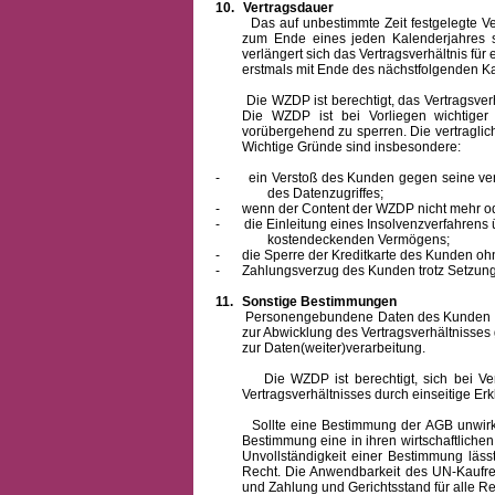
10.
Vertragsdauer
Das auf unbestimmte Zeit festgelegte Vertra
zum Ende eines jeden Kalenderjahres s
verlängert sich das Vertragsverhältnis für
erstmals mit Ende des nächstfolgenden Ka
Die WZDP ist berechtigt, das Vertragsverhäl
Die WZDP ist bei Vorliegen wichtige
vorübergehend zu sperren.
Die vertragli
Wichtige Gründe sind insbesondere:
-
ein Verstoß des Kunden gegen seine ver
des Datenzugriffes;
-
wenn der Content der WZDP nicht mehr od
-
die Einleitung eines Insolvenzverfahren
kostendeckenden Vermögens;
-
die Sperre der Kreditkarte des Kunden oh
-
Zahlungsverzug des Kunden trotz Setzung 
11.
Sonstige Bestimmungen
Personengebundene Daten des Kunden werden
zur Abwicklung des Vertragsverhältnisses
zur Daten(weiter)verarbeitung.
Die WZDP ist berechtigt, sich bei Vertra
Vertragsverhältnisses durch einseitige Er
Sollte eine Bestimmung der AGB unwirksam 
Bestimmung eine in ihren wirtschaftlich
Unvollständigkeit einer Bestimmung läss
Recht.
Die Anwendbarkeit des UN-Kaufrec
und Zahlung
und Gerichtsstand für alle Rec