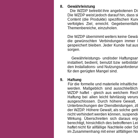
8.
Gewährleistung
Die WZDP betreibt ihre angebotenen Dienstl
Die WZDP weist jedoch darauf hin, dass s
Content (die Produkte) spezifischen Ku
verfolgtes Ziel, erreicht. Gegebenenfa
Themenbereiche, einzuholen.
Die WZDP übernimmt weiters keine Gewähr od
die gewünschten Verbindungen immer h
gespeichert bleiben. Jeder Kunde hat au
sorgen.
Gewährleistungs- und/oder Haftungsansprü
installiert, bedient, benutzt bzw selbsts
den Installations- und Nutzungsanforderu
für den gerügten Mangel sind.
9.
Haftung
Für die formelle und materielle inhaltli
werden. Maßgeblich sind ausschließlic
WZDP haftet - gleich aus welchem Recht
Haftung bei allen leicht fahrlässig ver
ausgeschlossen.
Durch höhere Gewalt, 
Unterbrechungen der Dienstleistungen, zB
der WZDP. Höhere Gewalt, als solche gelt
nicht verhindert werden können, suspendie
Wirkung. Überschreiten sich daraus er
berechtigt, hinsichtlich des betroffenen
haftet nicht für allfällige Nachteile ode
im Zusammenhang mit einer allfälligen Ni