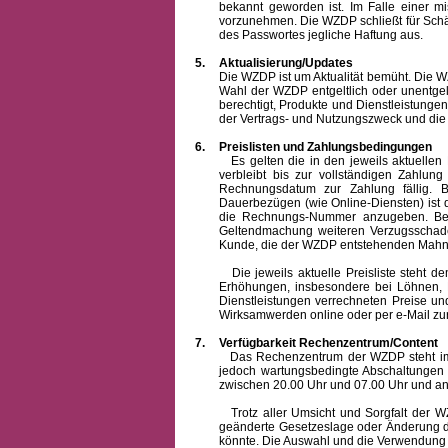
bekannt geworden ist. Im Falle einer 
vorzunehmen. Die WZDP schließt für Sch
des Passwortes jegliche Haftung aus.
5.
Aktualisierung/Updates
Die WZDP ist um Aktualität bemüht. Die WZDP 
Wahl der WZDP entgeltlich oder unentge
berechtigt, Produkte und Dienstleistungen 
der Vertrags- und Nutzungszweck und die F
6.
Preislisten und Zahlungsbedingungen
Es gelten die in den jeweils aktuellen Pr
verbleibt bis zur vollständigen Zah
Rechnungsdatum zur Zahlung fällig. B
Dauerbezügen (wie Online-Diensten) ist d
die Rechnungs-Nummer anzugeben. Bei 
Geltendmachung weiteren Verzugsschaden
Kunde, die der WZDP entstehenden Mahn-
Die jeweils aktuelle Preisliste steht dem K
Erhöhungen, insbesondere bei Löhnen, Ma
Dienstleistungen verrechneten Preise 
Wirksamwerden online oder per e-Mail zur
7.
Verfügbarkeit Rechenzentrum/Content
Das Rechenzentrum der WZDP steht im all
jedoch wartungsbedingte Abschaltungen
zwischen 20.00 Uhr und 07.00 Uhr und a
Trotz aller Umsicht und Sorgfalt der WZDP
geänderte Gesetzeslage oder Änderung du
könnte. Die Auswahl und die Verwendung d