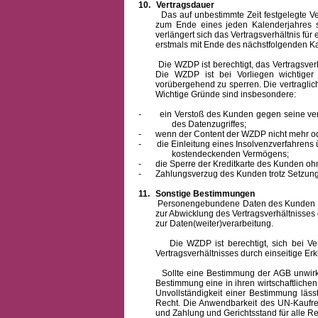
10.
Vertragsdauer
Das auf unbestimmte Zeit festgelegte Vertra
zum Ende eines jeden Kalenderjahres s
verlängert sich das Vertragsverhältnis für
erstmals mit Ende des nächstfolgenden Ka
Die WZDP ist berechtigt, das Vertragsverhäl
Die WZDP ist bei Vorliegen wichtige
vorübergehend zu sperren.
Die vertragli
Wichtige Gründe sind insbesondere:
-
ein Verstoß des Kunden gegen seine ver
des Datenzugriffes;
-
wenn der Content der WZDP nicht mehr od
-
die Einleitung eines Insolvenzverfahren
kostendeckenden Vermögens;
-
die Sperre der Kreditkarte des Kunden oh
-
Zahlungsverzug des Kunden trotz Setzung 
11.
Sonstige Bestimmungen
Personengebundene Daten des Kunden werden
zur Abwicklung des Vertragsverhältnisses
zur Daten(weiter)verarbeitung.
Die WZDP ist berechtigt, sich bei Vertra
Vertragsverhältnisses durch einseitige Er
Sollte eine Bestimmung der AGB unwirksam 
Bestimmung eine in ihren wirtschaftlich
Unvollständigkeit einer Bestimmung läss
Recht.
Die Anwendbarkeit des UN-Kaufrec
und Zahlung
und Gerichtsstand für alle Rec