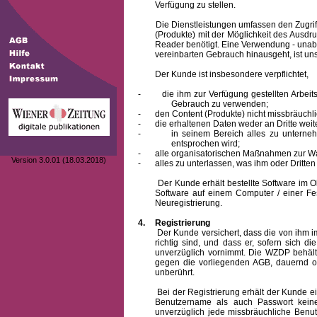
Verfügung zu stellen.
Die Dienstleistungen umfassen den Zugriff
(Produkte) mit der Möglichkeit des Ausd
Reader benötigt. Eine Verwendung - unab
vereinbarten Gebrauch hinausgeht, ist unst
Der Kunde ist insbesondere verpflichtet,
-
die ihm zur Verfügung gestellten Arbe
Gebrauch zu verwenden;
-
den Content (Produkte) nicht missbräuchl
-
die erhaltenen Daten weder an Dritte weit
-
in seinem Bereich alles zu unterne
entsprochen wird;
-
alle organisatorischen Maßnahmen zur W
Version 3.0.01 (18.03.2018)
-
alles zu unterlassen, was ihm oder Dritt
Der Kunde erhält bestellte Software im Obje
Software auf einem Computer / einer Fes
Neuregistrierung.
4.
Registrierung
Der Kunde versichert, dass die von ihm
richtig sind, und dass er, sofern sich 
unverzüglich vornimmt. Die WZDP behält
gegen die vorliegenden AGB, dauernd o
unberührt.
Bei der Registrierung erhält der Kunde e
Benutzername
als auch Passwort keine
unverzüglich jede missbräuchliche Ben