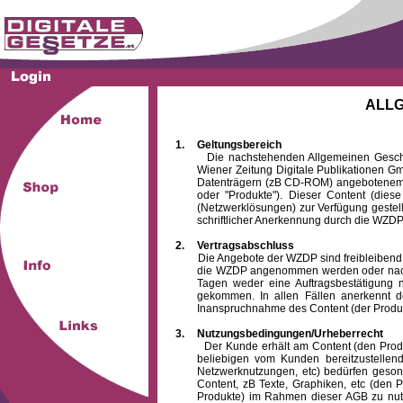
ALL
1.
Geltungsbereich
Die nachstehenden Allgemeinen Geschäftsb
Wiener Zeitung Digitale Publikationen 
Datenträgern (zB CD-ROM) angebotenem 
oder "Produkte"). Dieser Content (die
(Netzwerklösungen) zur Verfügung gestell
schriftlicher Anerkennung durch die WZDP
2.
Vertragsabschluss
Die Angebote der WZDP sind freibleibend. Au
die WZDP angenommen werden oder nach
Tagen weder eine Auftragsbestätigung n
gekommen. In allen Fällen anerkennt d
Inanspruchnahme des Content (der Produkte)
3.
Nutzungsbedingungen/Urheberrecht
Der Kunde erhält am Content (den Produkten
beliebigen vom Kunden bereitzustellen
Netzwerknutzungen, etc) bedürfen gesond
Content, zB Texte, Graphiken, etc (den P
Produkte) im Rahmen dieser AGB zu nutzen.