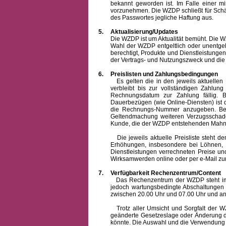
bekannt geworden ist. Im Falle einer 
vorzunehmen. Die WZDP schließt für Sch
des Passwortes jegliche Haftung aus.
5.
Aktualisierung/Updates
Die WZDP ist um Aktualität bemüht. Die WZDP 
Wahl der WZDP entgeltlich oder unentge
berechtigt, Produkte und Dienstleistungen 
der Vertrags- und Nutzungszweck und die F
6.
Preislisten und Zahlungsbedingungen
Es gelten die in den jeweils aktuellen Pr
verbleibt bis zur vollständigen Zah
Rechnungsdatum zur Zahlung fällig. B
Dauerbezügen (wie Online-Diensten) ist d
die Rechnungs-Nummer anzugeben. Bei 
Geltendmachung weiteren Verzugsschaden
Kunde, die der WZDP entstehenden Mahn-
Die jeweils aktuelle Preisliste steht dem K
Erhöhungen, insbesondere bei Löhnen, Ma
Dienstleistungen verrechneten Preise 
Wirksamwerden online oder per e-Mail zur
7.
Verfügbarkeit Rechenzentrum/Content
Das Rechenzentrum der WZDP steht im all
jedoch wartungsbedingte Abschaltungen
zwischen 20.00 Uhr und 07.00 Uhr und a
Trotz aller Umsicht und Sorgfalt der WZDP
geänderte Gesetzeslage oder Änderung du
könnte. Die Auswahl und die Verwendung d