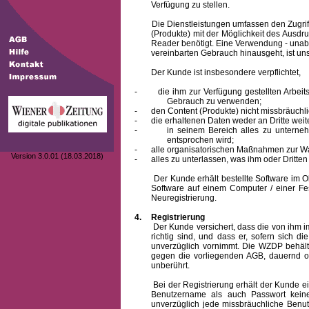
Verfügung zu stellen.
Die Dienstleistungen umfassen den Zugriff
(Produkte) mit der Möglichkeit des Ausd
Reader benötigt. Eine Verwendung - unab
vereinbarten Gebrauch hinausgeht, ist unst
Der Kunde ist insbesondere verpflichtet,
-
die ihm zur Verfügung gestellten Arbe
Gebrauch zu verwenden;
-
den Content (Produkte) nicht missbräuchl
-
die erhaltenen Daten weder an Dritte weit
-
in seinem Bereich alles zu unterne
entsprochen wird;
-
alle organisatorischen Maßnahmen zur W
Version 3.0.01 (18.03.2018)
-
alles zu unterlassen, was ihm oder Dritt
Der Kunde erhält bestellte Software im Obje
Software auf einem Computer / einer Fes
Neuregistrierung.
4.
Registrierung
Der Kunde versichert, dass die von ihm
richtig sind, und dass er, sofern sich 
unverzüglich vornimmt. Die WZDP behält
gegen die vorliegenden AGB, dauernd o
unberührt.
Bei der Registrierung erhält der Kunde e
Benutzername
als auch Passwort keine
unverzüglich jede missbräuchliche Ben