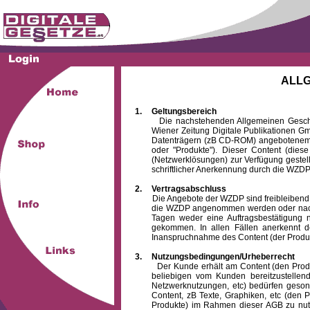
ALL
1.
Geltungsbereich
Die nachstehenden Allgemeinen Geschäftsb
Wiener Zeitung Digitale Publikationen 
Datenträgern (zB CD-ROM) angebotenem 
oder "Produkte"). Dieser Content (die
(Netzwerklösungen) zur Verfügung gestell
schriftlicher Anerkennung durch die WZDP
2.
Vertragsabschluss
Die Angebote der WZDP sind freibleibend. Au
die WZDP angenommen werden oder nach
Tagen weder eine Auftragsbestätigung n
gekommen. In allen Fällen anerkennt d
Inanspruchnahme des Content (der Produkte)
3.
Nutzungsbedingungen/Urheberrecht
Der Kunde erhält am Content (den Produkten
beliebigen vom Kunden bereitzustellen
Netzwerknutzungen, etc) bedürfen gesond
Content, zB Texte, Graphiken, etc (den P
Produkte) im Rahmen dieser AGB zu nutzen.