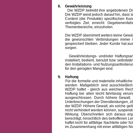
8.
Gewährleistung
Die WZDP betreibt ihre angebotenen Dienstl
Die WZDP weist jedoch darauf hin, dass s
Content (die Produkte) spezifischen Ku
verfolgtes Ziel, erreicht. Gegebenenfa
Themenbereiche, einzuholen.
Die WZDP übernimmt weiters keine Gewähr od
die gewünschten Verbindungen immer h
gespeichert bleiben. Jeder Kunde hat au
sorgen.
Gewährleistungs- und/oder Haftungsansprü
installiert, bedient, benutzt bzw selbsts
den Installations- und Nutzungsanforderu
für den gerügten Mangel sind.
9.
Haftung
Für die formelle und materielle inhaltli
werden. Maßgeblich sind ausschließlic
WZDP haftet - gleich aus welchem Recht
Haftung bei allen leicht fahrlässig ver
ausgeschlossen.
Durch höhere Gewalt, 
Unterbrechungen der Dienstleistungen, zB
der WZDP. Höhere Gewalt, als solche gelt
nicht verhindert werden können, suspendie
Wirkung. Überschreiten sich daraus er
berechtigt, hinsichtlich des betroffenen
haftet nicht für allfällige Nachteile ode
im Zusammenhang mit einer allfälligen Ni