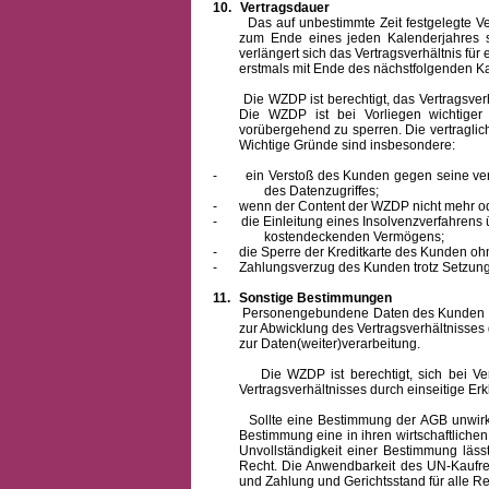
10.
Vertragsdauer
Das auf unbestimmte Zeit festgelegte Vertra
zum Ende eines jeden Kalenderjahres s
verlängert sich das Vertragsverhältnis für
erstmals mit Ende des nächstfolgenden Ka
Die WZDP ist berechtigt, das Vertragsverhäl
Die WZDP ist bei Vorliegen wichtige
vorübergehend zu sperren.
Die vertragli
Wichtige Gründe sind insbesondere:
-
ein Verstoß des Kunden gegen seine ver
des Datenzugriffes;
-
wenn der Content der WZDP nicht mehr od
-
die Einleitung eines Insolvenzverfahren
kostendeckenden Vermögens;
-
die Sperre der Kreditkarte des Kunden oh
-
Zahlungsverzug des Kunden trotz Setzung 
11.
Sonstige Bestimmungen
Personengebundene Daten des Kunden werden
zur Abwicklung des Vertragsverhältnisses
zur Daten(weiter)verarbeitung.
Die WZDP ist berechtigt, sich bei Vertra
Vertragsverhältnisses durch einseitige Er
Sollte eine Bestimmung der AGB unwirksam 
Bestimmung eine in ihren wirtschaftlich
Unvollständigkeit einer Bestimmung läss
Recht.
Die Anwendbarkeit des UN-Kaufrec
und Zahlung
und Gerichtsstand für alle Rec