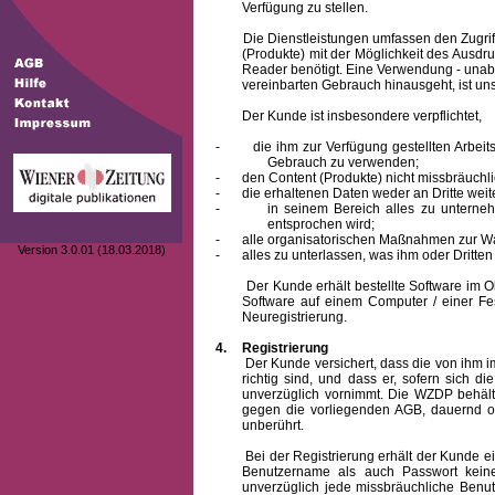
Verfügung zu stellen.
Die Dienstleistungen umfassen den Zugriff
(Produkte) mit der Möglichkeit des Ausd
Reader benötigt. Eine Verwendung - unab
vereinbarten Gebrauch hinausgeht, ist unst
Der Kunde ist insbesondere verpflichtet,
-
die ihm zur Verfügung gestellten Arbe
Gebrauch zu verwenden;
-
den Content (Produkte) nicht missbräuchl
-
die erhaltenen Daten weder an Dritte weit
-
in seinem Bereich alles zu unterne
entsprochen wird;
-
alle organisatorischen Maßnahmen zur W
Version 3.0.01 (18.03.2018)
-
alles zu unterlassen, was ihm oder Dritt
Der Kunde erhält bestellte Software im Obje
Software auf einem Computer / einer Fes
Neuregistrierung.
4.
Registrierung
Der Kunde versichert, dass die von ihm
richtig sind, und dass er, sofern sich 
unverzüglich vornimmt. Die WZDP behält
gegen die vorliegenden AGB, dauernd o
unberührt.
Bei der Registrierung erhält der Kunde e
Benutzername
als auch Passwort keine
unverzüglich jede missbräuchliche Ben