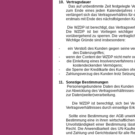
10.
Vertragsdauer
Das auf unbestimmte Zeit festgelegte Vertra
zum Ende eines jeden Kalenderjahres s
verlängert sich das Vertragsverhältnis für
erstmals mit Ende des nächstfolgenden Ka
Die WZDP ist berechtigt, das Vertragsverhäl
Die WZDP ist bei Vorliegen wichtige
vorübergehend zu sperren.
Die vertragli
Wichtige Gründe sind insbesondere:
-
ein Verstoß des Kunden gegen seine ver
des Datenzugriffes;
-
wenn der Content der WZDP nicht mehr od
-
die Einleitung eines Insolvenzverfahren
kostendeckenden Vermögens;
-
die Sperre der Kreditkarte des Kunden oh
-
Zahlungsverzug des Kunden trotz Setzung 
11.
Sonstige Bestimmungen
Personengebundene Daten des Kunden werden
zur Abwicklung des Vertragsverhältnisses
zur Daten(weiter)verarbeitung.
Die WZDP ist berechtigt, sich bei Vertra
Vertragsverhältnisses durch einseitige Er
Sollte eine Bestimmung der AGB unwirksam 
Bestimmung eine in ihren wirtschaftlich
Unvollständigkeit einer Bestimmung läss
Recht.
Die Anwendbarkeit des UN-Kaufrec
und Zahlung
und Gerichtsstand für alle Rec