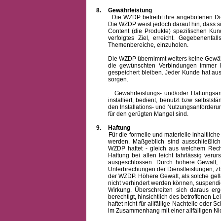
8.
Gewährleistung
Die WZDP betreibt ihre angebotenen Dienstl
Die WZDP weist jedoch darauf hin, dass s
Content (die Produkte) spezifischen Ku
verfolgtes Ziel, erreicht. Gegebenenfa
Themenbereiche, einzuholen.
Die WZDP übernimmt weiters keine Gewähr od
die gewünschten Verbindungen immer h
gespeichert bleiben. Jeder Kunde hat au
sorgen.
Gewährleistungs- und/oder Haftungsansprü
installiert, bedient, benutzt bzw selbsts
den Installations- und Nutzungsanforderu
für den gerügten Mangel sind.
9.
Haftung
Für die formelle und materielle inhaltli
werden. Maßgeblich sind ausschließlic
WZDP haftet - gleich aus welchem Recht
Haftung bei allen leicht fahrlässig ver
ausgeschlossen.
Durch höhere Gewalt, 
Unterbrechungen der Dienstleistungen, zB
der WZDP. Höhere Gewalt, als solche gelt
nicht verhindert werden können, suspendie
Wirkung. Überschreiten sich daraus er
berechtigt, hinsichtlich des betroffenen
haftet nicht für allfällige Nachteile ode
im Zusammenhang mit einer allfälligen Ni