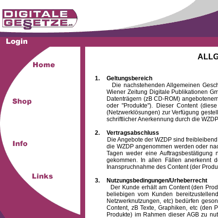
ALL
1.
Geltungsbereich
Die nachstehenden Allgemeinen Geschäftsb
Wiener Zeitung Digitale Publikationen 
Datenträgern (zB CD-ROM) angebotenem 
oder "Produkte"). Dieser Content (die
(Netzwerklösungen) zur Verfügung gestell
schriftlicher Anerkennung durch die WZDP
2.
Vertragsabschluss
Die Angebote der WZDP sind freibleibend. Au
die WZDP angenommen werden oder nach
Tagen weder eine Auftragsbestätigung n
gekommen. In allen Fällen anerkennt d
Inanspruchnahme des Content (der Produkte)
3.
Nutzungsbedingungen/Urheberrecht
Der Kunde erhält am Content (den Produkten
beliebigen vom Kunden bereitzustellen
Netzwerknutzungen, etc) bedürfen gesond
Content, zB Texte, Graphiken, etc (den P
Produkte) im Rahmen dieser AGB zu nutzen.