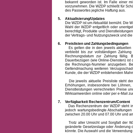
bekannt geworden ist. Im Falle einer 
vorzunehmen. Die WZDP schließt für Sch
des Passwortes jegliche Haftung aus.
5.
Aktualisierung/Updates
Die WZDP ist um Aktualität bemüht. Die WZDP 
Wahl der WZDP entgeltlich oder unentge
berechtigt, Produkte und Dienstleistungen 
der Vertrags- und Nutzungszweck und die F
6.
Preislisten und Zahlungsbedingungen
Es gelten die in den jeweils aktuellen Pr
verbleibt bis zur vollständigen Zah
Rechnungsdatum zur Zahlung fällig. B
Dauerbezügen (wie Online-Diensten) ist d
die Rechnungs-Nummer anzugeben. Bei 
Geltendmachung weiteren Verzugsschaden
Kunde, die der WZDP entstehenden Mahn-
Die jeweils aktuelle Preisliste steht dem K
Erhöhungen, insbesondere bei Löhnen, Ma
Dienstleistungen verrechneten Preise 
Wirksamwerden online oder per e-Mail zur
7.
Verfügbarkeit Rechenzentrum/Content
Das Rechenzentrum der WZDP steht im all
jedoch wartungsbedingte Abschaltungen
zwischen 20.00 Uhr und 07.00 Uhr und a
Trotz aller Umsicht und Sorgfalt der WZDP
geänderte Gesetzeslage oder Änderung du
könnte. Die Auswahl und die Verwendung d