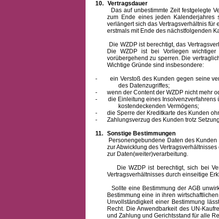
10.
Vertragsdauer
Das auf unbestimmte Zeit festgelegte Vertra
zum Ende eines jeden Kalenderjahres s
verlängert sich das Vertragsverhältnis für
erstmals mit Ende des nächstfolgenden Ka
Die WZDP ist berechtigt, das Vertragsverhäl
Die WZDP ist bei Vorliegen wichtige
vorübergehend zu sperren.
Die vertragli
Wichtige Gründe sind insbesondere:
-
ein Verstoß des Kunden gegen seine ver
des Datenzugriffes;
-
wenn der Content der WZDP nicht mehr od
-
die Einleitung eines Insolvenzverfahren
kostendeckenden Vermögens;
-
die Sperre der Kreditkarte des Kunden oh
-
Zahlungsverzug des Kunden trotz Setzung 
11.
Sonstige Bestimmungen
Personengebundene Daten des Kunden werden
zur Abwicklung des Vertragsverhältnisses
zur Daten(weiter)verarbeitung.
Die WZDP ist berechtigt, sich bei Vertra
Vertragsverhältnisses durch einseitige Er
Sollte eine Bestimmung der AGB unwirksam 
Bestimmung eine in ihren wirtschaftlich
Unvollständigkeit einer Bestimmung läss
Recht.
Die Anwendbarkeit des UN-Kaufrec
und Zahlung
und Gerichtsstand für alle Rec