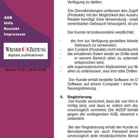
Verfügung zu stellen.
Die Dienstleistungen umfassen den Zugriff
(Produkte) mit der Möglichkeit des Ausd
Reader benötigt. Eine Verwendung - unab
vereinbarten Gebrauch hinausgeht, ist unst
Der Kunde ist insbesondere verpflichtet,
-
die ihm zur Verfügung gestellten Arbe
Gebrauch zu verwenden;
-
den Content (Produkte) nicht missbräuchl
-
die erhaltenen Daten weder an Dritte weit
-
in seinem Bereich alles zu unterne
entsprochen wird;
-
alle organisatorischen Maßnahmen zur W
Version 3.0.01 (18.03.2018)
-
alles zu unterlassen, was ihm oder Dritt
Der Kunde erhält bestellte Software im Obje
Software auf einem Computer / einer Fes
Neuregistrierung.
4.
Registrierung
Der Kunde versichert, dass die von ihm
richtig sind, und dass er, sofern sich 
unverzüglich vornimmt. Die WZDP behält
gegen die vorliegenden AGB, dauernd o
unberührt.
Bei der Registrierung erhält der Kunde e
Benutzername
als auch Passwort keine
unverzüglich jede missbräuchliche Ben