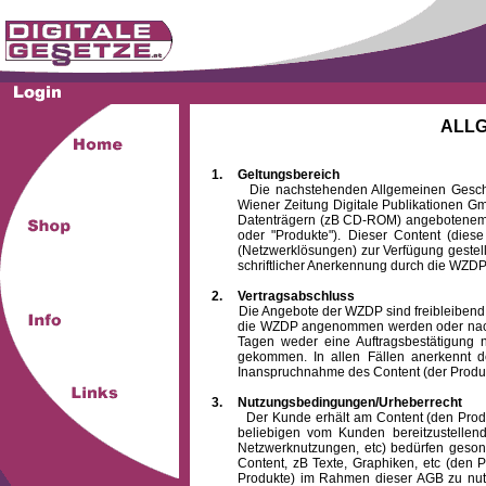
ALL
1.
Geltungsbereich
Die nachstehenden Allgemeinen Geschäftsb
Wiener Zeitung Digitale Publikationen 
Datenträgern (zB CD-ROM) angebotenem 
oder "Produkte"). Dieser Content (die
(Netzwerklösungen) zur Verfügung gestell
schriftlicher Anerkennung durch die WZDP
2.
Vertragsabschluss
Die Angebote der WZDP sind freibleibend. Au
die WZDP angenommen werden oder nach
Tagen weder eine Auftragsbestätigung n
gekommen. In allen Fällen anerkennt d
Inanspruchnahme des Content (der Produkte)
3.
Nutzungsbedingungen/Urheberrecht
Der Kunde erhält am Content (den Produkten
beliebigen vom Kunden bereitzustellen
Netzwerknutzungen, etc) bedürfen gesond
Content, zB Texte, Graphiken, etc (den P
Produkte) im Rahmen dieser AGB zu nutzen.