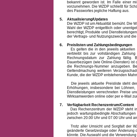
bekannt geworden ist. Im Falle einer 
vorzunehmen. Die WZDP schließt für Sch
des Passwortes jegliche Haftung aus.
5.
Aktualisierung/Updates
Die WZDP ist um Aktualität bemüht. Die WZDP 
Wahl der WZDP entgeltlich oder unentge
berechtigt, Produkte und Dienstleistungen 
der Vertrags- und Nutzungszweck und die F
6.
Preislisten und Zahlungsbedingungen
Es gelten die in den jeweils aktuellen Pr
verbleibt bis zur vollständigen Zah
Rechnungsdatum zur Zahlung fällig. B
Dauerbezügen (wie Online-Diensten) ist d
die Rechnungs-Nummer anzugeben. Bei 
Geltendmachung weiteren Verzugsschaden
Kunde, die der WZDP entstehenden Mahn-
Die jeweils aktuelle Preisliste steht dem K
Erhöhungen, insbesondere bei Löhnen, Ma
Dienstleistungen verrechneten Preise 
Wirksamwerden online oder per e-Mail zur
7.
Verfügbarkeit Rechenzentrum/Content
Das Rechenzentrum der WZDP steht im all
jedoch wartungsbedingte Abschaltungen
zwischen 20.00 Uhr und 07.00 Uhr und a
Trotz aller Umsicht und Sorgfalt der WZDP
geänderte Gesetzeslage oder Änderung du
könnte. Die Auswahl und die Verwendung d