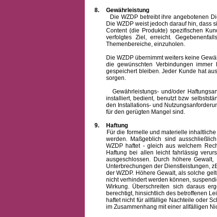
8.
Gewährleistung
Die WZDP betreibt ihre angebotenen Dienstl
Die WZDP weist jedoch darauf hin, dass s
Content (die Produkte) spezifischen Ku
verfolgtes Ziel, erreicht. Gegebenenfa
Themenbereiche, einzuholen.
Die WZDP übernimmt weiters keine Gewähr od
die gewünschten Verbindungen immer h
gespeichert bleiben. Jeder Kunde hat au
sorgen.
Gewährleistungs- und/oder Haftungsansprü
installiert, bedient, benutzt bzw selbsts
den Installations- und Nutzungsanforderu
für den gerügten Mangel sind.
9.
Haftung
Für die formelle und materielle inhaltli
werden. Maßgeblich sind ausschließlic
WZDP haftet - gleich aus welchem Recht
Haftung bei allen leicht fahrlässig ver
ausgeschlossen.
Durch höhere Gewalt, 
Unterbrechungen der Dienstleistungen, zB
der WZDP. Höhere Gewalt, als solche gelt
nicht verhindert werden können, suspendie
Wirkung. Überschreiten sich daraus er
berechtigt, hinsichtlich des betroffenen
haftet nicht für allfällige Nachteile ode
im Zusammenhang mit einer allfälligen Ni