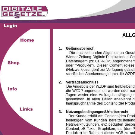
ALL
1.
Geltungsbereich
Die nachstehenden Allgemeinen Geschäftsb
Wiener Zeitung Digitale Publikationen 
Datenträgern (zB CD-ROM) angebotenem 
oder "Produkte"). Dieser Content (die
(Netzwerklösungen) zur Verfügung gestell
schriftlicher Anerkennung durch die WZDP
2.
Vertragsabschluss
Die Angebote der WZDP sind freibleibend. Au
die WZDP angenommen werden oder nach
Tagen weder eine Auftragsbestätigung n
gekommen. In allen Fällen anerkennt d
Inanspruchnahme des Content (der Produkte)
3.
Nutzungsbedingungen/Urheberrecht
Der Kunde erhält am Content (den Produkten
beliebigen vom Kunden bereitzustellen
Netzwerknutzungen, etc) bedürfen gesond
Content, zB Texte, Graphiken, etc (den P
Produkte) im Rahmen dieser AGB zu nutzen.