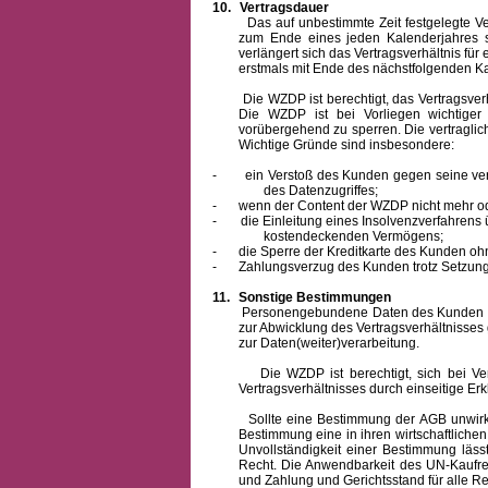
10.
Vertragsdauer
Das auf unbestimmte Zeit festgelegte Vertra
zum Ende eines jeden Kalenderjahres s
verlängert sich das Vertragsverhältnis für
erstmals mit Ende des nächstfolgenden Ka
Die WZDP ist berechtigt, das Vertragsverhäl
Die WZDP ist bei Vorliegen wichtige
vorübergehend zu sperren.
Die vertragli
Wichtige Gründe sind insbesondere:
-
ein Verstoß des Kunden gegen seine ver
des Datenzugriffes;
-
wenn der Content der WZDP nicht mehr od
-
die Einleitung eines Insolvenzverfahren
kostendeckenden Vermögens;
-
die Sperre der Kreditkarte des Kunden oh
-
Zahlungsverzug des Kunden trotz Setzung 
11.
Sonstige Bestimmungen
Personengebundene Daten des Kunden werden
zur Abwicklung des Vertragsverhältnisses
zur Daten(weiter)verarbeitung.
Die WZDP ist berechtigt, sich bei Vertra
Vertragsverhältnisses durch einseitige Er
Sollte eine Bestimmung der AGB unwirksam 
Bestimmung eine in ihren wirtschaftlich
Unvollständigkeit einer Bestimmung läss
Recht.
Die Anwendbarkeit des UN-Kaufrec
und Zahlung
und Gerichtsstand für alle Rec