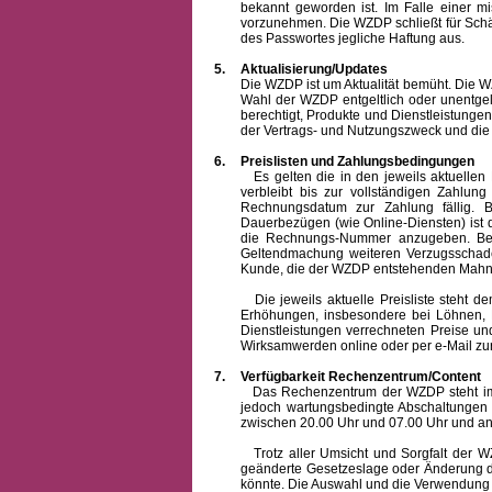
bekannt geworden ist. Im Falle einer 
vorzunehmen. Die WZDP schließt für Sch
des Passwortes jegliche Haftung aus.
5.
Aktualisierung/Updates
Die WZDP ist um Aktualität bemüht. Die WZDP 
Wahl der WZDP entgeltlich oder unentge
berechtigt, Produkte und Dienstleistungen 
der Vertrags- und Nutzungszweck und die F
6.
Preislisten und Zahlungsbedingungen
Es gelten die in den jeweils aktuellen Pr
verbleibt bis zur vollständigen Zah
Rechnungsdatum zur Zahlung fällig. B
Dauerbezügen (wie Online-Diensten) ist d
die Rechnungs-Nummer anzugeben. Bei 
Geltendmachung weiteren Verzugsschaden
Kunde, die der WZDP entstehenden Mahn-
Die jeweils aktuelle Preisliste steht dem K
Erhöhungen, insbesondere bei Löhnen, Ma
Dienstleistungen verrechneten Preise 
Wirksamwerden online oder per e-Mail zur
7.
Verfügbarkeit Rechenzentrum/Content
Das Rechenzentrum der WZDP steht im all
jedoch wartungsbedingte Abschaltungen
zwischen 20.00 Uhr und 07.00 Uhr und a
Trotz aller Umsicht und Sorgfalt der WZDP
geänderte Gesetzeslage oder Änderung du
könnte. Die Auswahl und die Verwendung d