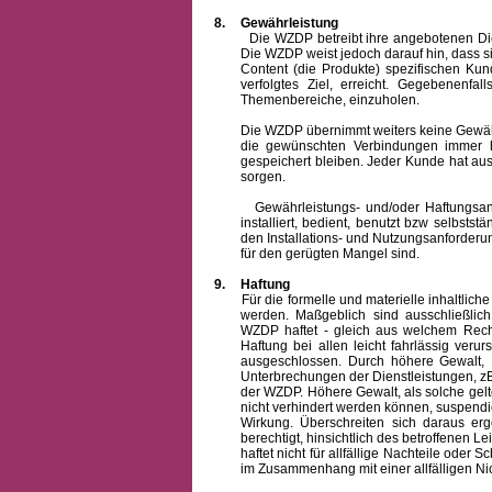
8.
Gewährleistung
Die WZDP betreibt ihre angebotenen Dienstl
Die WZDP weist jedoch darauf hin, dass s
Content (die Produkte) spezifischen Ku
verfolgtes Ziel, erreicht. Gegebenenfa
Themenbereiche, einzuholen.
Die WZDP übernimmt weiters keine Gewähr od
die gewünschten Verbindungen immer h
gespeichert bleiben. Jeder Kunde hat au
sorgen.
Gewährleistungs- und/oder Haftungsansprü
installiert, bedient, benutzt bzw selbsts
den Installations- und Nutzungsanforderu
für den gerügten Mangel sind.
9.
Haftung
Für die formelle und materielle inhaltli
werden. Maßgeblich sind ausschließlic
WZDP haftet - gleich aus welchem Recht
Haftung bei allen leicht fahrlässig ver
ausgeschlossen.
Durch höhere Gewalt, 
Unterbrechungen der Dienstleistungen, zB
der WZDP. Höhere Gewalt, als solche gelt
nicht verhindert werden können, suspendie
Wirkung. Überschreiten sich daraus er
berechtigt, hinsichtlich des betroffenen
haftet nicht für allfällige Nachteile ode
im Zusammenhang mit einer allfälligen Ni