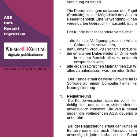
Verfügung zu stellen.
Die Dienstleistungen umfassen den Zugriff
(Produkte) mit der Möglichkeit des Ausd
Reader benötigt. Eine Verwendung - unab
vereinbarten Gebrauch hinausgeht, ist unst
Der Kunde ist insbesondere verpflichtet,
-
die ihm zur Verfügung gestellten Arbe
Gebrauch zu verwenden;
-
den Content (Produkte) nicht missbräuchl
-
die erhaltenen Daten weder an Dritte weit
-
in seinem Bereich alles zu unterne
entsprochen wird;
-
alle organisatorischen Maßnahmen zur W
Version 3.0.01 (18.03.2018)
-
alles zu unterlassen, was ihm oder Dritt
Der Kunde erhält bestellte Software im Obje
Software auf einem Computer / einer Fes
Neuregistrierung.
4.
Registrierung
Der Kunde versichert, dass die von ihm
richtig sind, und dass er, sofern sich 
unverzüglich vornimmt. Die WZDP behält
gegen die vorliegenden AGB, dauernd o
unberührt.
Bei der Registrierung erhält der Kunde e
Benutzername
als auch Passwort keine
unverzüglich jede missbräuchliche Ben