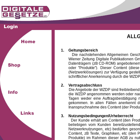
ALL
1.
Geltungsbereich
Die nachstehenden Allgemeinen Geschäftsb
Wiener Zeitung Digitale Publikationen 
Datenträgern (zB CD-ROM) angebotenem 
oder "Produkte"). Dieser Content (die
(Netzwerklösungen) zur Verfügung gestell
schriftlicher Anerkennung durch die WZDP
2.
Vertragsabschluss
Die Angebote der WZDP sind freibleibend. Au
die WZDP angenommen werden oder nach
Tagen weder eine Auftragsbestätigung n
gekommen. In allen Fällen anerkennt d
Inanspruchnahme des Content (der Produkte)
3.
Nutzungsbedingungen/Urheberrecht
Der Kunde erhält am Content (den Produkten
beliebigen vom Kunden bereitzustellen
Netzwerknutzungen, etc) bedürfen gesond
Content, zB Texte, Graphiken, etc (den P
Produkte) im Rahmen dieser AGB zu nutzen.