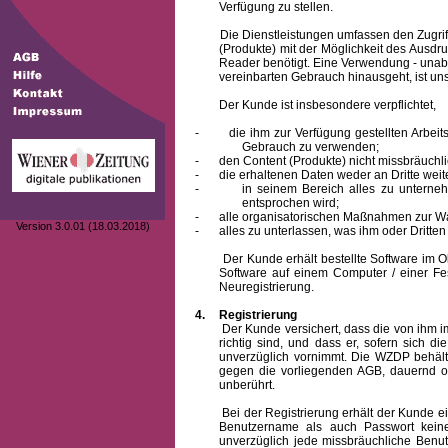
Verfügung zu stellen.
Die Dienstleistungen umfassen den Zugriff
(Produkte) mit der Möglichkeit des Ausd
Reader benötigt. Eine Verwendung - unab
vereinbarten Gebrauch hinausgeht, ist unst
Der Kunde ist insbesondere verpflichtet,
-
die ihm zur Verfügung gestellten Arbe
Gebrauch zu verwenden;
-
den Content (Produkte) nicht missbräuchl
-
die erhaltenen Daten weder an Dritte weit
-
in seinem Bereich alles zu unterne
entsprochen wird;
-
alle organisatorischen Maßnahmen zur W
Version 3.0.01 (18.03.2018)
-
alles zu unterlassen, was ihm oder Dritt
Der Kunde erhält bestellte Software im Obje
Software auf einem Computer / einer Fes
Neuregistrierung.
4.
Registrierung
Der Kunde versichert, dass die von ihm
richtig sind, und dass er, sofern sich 
unverzüglich vornimmt. Die WZDP behält
gegen die vorliegenden AGB, dauernd o
unberührt.
Bei der Registrierung erhält der Kunde e
Benutzername
als auch Passwort keine
unverzüglich jede missbräuchliche Ben