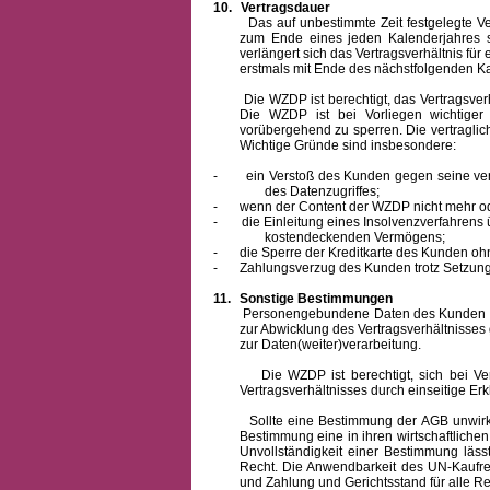
10.
Vertragsdauer
Das auf unbestimmte Zeit festgelegte Vertra
zum Ende eines jeden Kalenderjahres s
verlängert sich das Vertragsverhältnis für
erstmals mit Ende des nächstfolgenden Ka
Die WZDP ist berechtigt, das Vertragsverhäl
Die WZDP ist bei Vorliegen wichtige
vorübergehend zu sperren.
Die vertragli
Wichtige Gründe sind insbesondere:
-
ein Verstoß des Kunden gegen seine ver
des Datenzugriffes;
-
wenn der Content der WZDP nicht mehr od
-
die Einleitung eines Insolvenzverfahren
kostendeckenden Vermögens;
-
die Sperre der Kreditkarte des Kunden oh
-
Zahlungsverzug des Kunden trotz Setzung 
11.
Sonstige Bestimmungen
Personengebundene Daten des Kunden werden
zur Abwicklung des Vertragsverhältnisses
zur Daten(weiter)verarbeitung.
Die WZDP ist berechtigt, sich bei Vertra
Vertragsverhältnisses durch einseitige Er
Sollte eine Bestimmung der AGB unwirksam 
Bestimmung eine in ihren wirtschaftlich
Unvollständigkeit einer Bestimmung läss
Recht.
Die Anwendbarkeit des UN-Kaufrec
und Zahlung
und Gerichtsstand für alle Rec