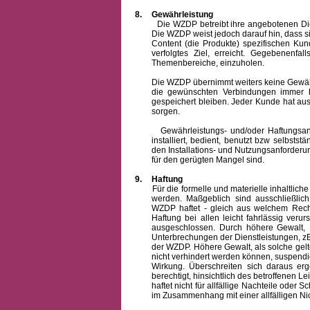
8.
Gewährleistung
Die WZDP betreibt ihre angebotenen Dienstl
Die WZDP weist jedoch darauf hin, dass s
Content (die Produkte) spezifischen Ku
verfolgtes Ziel, erreicht. Gegebenenfa
Themenbereiche, einzuholen.
Die WZDP übernimmt weiters keine Gewähr od
die gewünschten Verbindungen immer h
gespeichert bleiben. Jeder Kunde hat au
sorgen.
Gewährleistungs- und/oder Haftungsansprü
installiert, bedient, benutzt bzw selbsts
den Installations- und Nutzungsanforderu
für den gerügten Mangel sind.
9.
Haftung
Für die formelle und materielle inhaltli
werden. Maßgeblich sind ausschließlic
WZDP haftet - gleich aus welchem Recht
Haftung bei allen leicht fahrlässig ver
ausgeschlossen.
Durch höhere Gewalt, 
Unterbrechungen der Dienstleistungen, zB
der WZDP. Höhere Gewalt, als solche gelt
nicht verhindert werden können, suspendie
Wirkung. Überschreiten sich daraus er
berechtigt, hinsichtlich des betroffenen
haftet nicht für allfällige Nachteile ode
im Zusammenhang mit einer allfälligen Ni