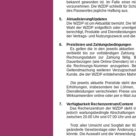
bekannt geworden ist. Im Falle einer 
vorzunehmen. Die WZDP schließt für Sch
des Passwortes jegliche Haftung aus.
5.
Aktualisierung/Updates
Die WZDP ist um Aktualität bemüht. Die WZDP 
Wahl der WZDP entgeltlich oder unentge
berechtigt, Produkte und Dienstleistungen 
der Vertrags- und Nutzungszweck und die F
6.
Preislisten und Zahlungsbedingungen
Es gelten die in den jeweils aktuellen Pr
verbleibt bis zur vollständigen Zah
Rechnungsdatum zur Zahlung fällig. B
Dauerbezügen (wie Online-Diensten) ist d
die Rechnungs-Nummer anzugeben. Bei 
Geltendmachung weiteren Verzugsschaden
Kunde, die der WZDP entstehenden Mahn-
Die jeweils aktuelle Preisliste steht dem K
Erhöhungen, insbesondere bei Löhnen, Ma
Dienstleistungen verrechneten Preise 
Wirksamwerden online oder per e-Mail zur
7.
Verfügbarkeit Rechenzentrum/Content
Das Rechenzentrum der WZDP steht im all
jedoch wartungsbedingte Abschaltungen
zwischen 20.00 Uhr und 07.00 Uhr und a
Trotz aller Umsicht und Sorgfalt der WZDP
geänderte Gesetzeslage oder Änderung du
könnte. Die Auswahl und die Verwendung d