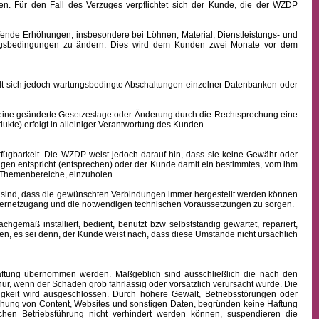
n. Für den Fall des Verzuges verpflichtet sich der Kunde, die der WZDP
ffende Erhöhungen, insbesondere bei Löhnen, Material, Dienstleistungs- und
hlungsbedingungen zu ändern. Dies wird dem Kunden zwei Monate vor dem
sich jedoch wartungsbedingte Abschaltungen einzelner Datenbanken oder
 eine geänderte Gesetzeslage oder Änderung durch die Rechtsprechung eine
kte) erfolgt in alleiniger Verantwortung des Kunden.
fügbarkeit.
Die WZDP weist jedoch darauf hin, dass sie keine Gewähr oder
ngen entspricht (entsprechen) oder der Kunde damit ein bestimmtes, vom ihm
en Themenbereiche, einzuholen.
sind, dass die gewünschten Verbindungen immer hergestellt werden können
nternetzugang und die notwendigen technischen Voraussetzungen zu sorgen.
äß installiert, bedient, benutzt bzw selbstständig gewartet, repariert,
n, es sei denn, der Kunde weist nach, dass diese Umstände nicht ursächlich
 Haftung übernommen werden. Maßgeblich sind ausschließlich die nach den
ur, wenn der Schaden grob fahrlässig oder vorsätzlich verursacht wurde. Die
igkeit wird ausgeschlossen.
Durch höhere Gewalt, Betriebsstörungen oder
ichung von Content, Websites und sonstigen Daten, begründen keine Haftung
hen Betriebsführung nicht verhindert werden können, suspendieren die