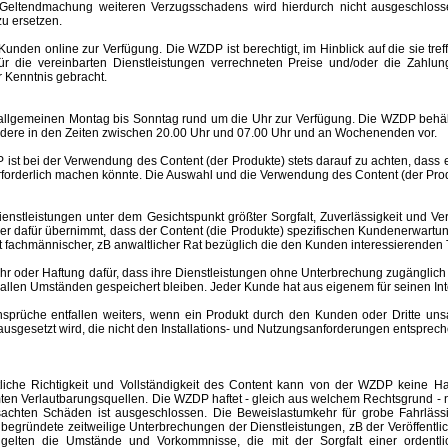
Geltendmachung weiteren Verzugsschadens wird hierdurch nicht ausgeschlosse
u ersetzen.
nden online zur Verfügung. Die WZDP ist berechtigt, im Hinblick auf die sie tre
 für die vereinbarten Dienstleistungen verrechneten Preise und/oder die Za
 Kenntnis gebracht.
meinen Montag bis Sonntag rund um die Uhr zur Verfügung. Die WZDP behält 
ere in den Zeiten zwischen 20.00 Uhr und 07.00 Uhr und an Wochenenden vor.
st bei der Verwendung des Content (der Produkte) stets darauf zu achten, dass
rforderlich machen könnte. Die Auswahl und die Verwendung des Content (der Produ
eistungen unter dem Gesichtspunkt größter Sorgfalt, Zuverlässigkeit und Ver
der dafür übernimmt, dass der Content (die Produkte) spezifischen Kundenerwartu
 ist fachmännischer, zB anwaltlicher Rat bezüglich die den Kunden interessierend
er Haftung dafür, dass ihre Dienstleistungen ohne Unterbrechung zugänglich 
r allen Umständen gespeichert bleiben. Jeder Kunde hat aus eigenem für seinen I
e entfallen weiters, wenn ein Produkt durch den Kunden oder Dritte unsachgem
esetzt wird, die nicht den Installations- und Nutzungsanforderungen entspreche
altliche Richtigkeit und Vollständigkeit des Content kann von der WZDP keine
mten Verlautbarungsquellen.
Die WZDP haftet - gleich aus welchem Rechtsgrund - n
ursachten Schäden ist ausgeschlossen.
Die Beweislastumkehr für grobe Fahrläss
begründete zeitweilige Unterbrechungen der Dienstleistungen, zB der Veröffentl
elten die Umstände und Vorkommnisse, die mit der Sorgfalt einer ordentlic