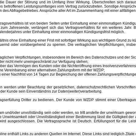
ür die Dauer der Störung und im Umfang ihrer Wirkung. Überschreiten sich dar
 des betroffenen Leistungsumfanges vom Vertrag zurückzutreten. Sonstige Ansprüche
 des Abfragebetriebes. Ansprüche aller Art im Zusammenhang mit einer allfälligen
sverhältnis ist von beiden Seiten unter Einhaltung einer einmonatigen Kündigungs
m Jahresende, verlängert sich das Vertragsverhältnis für ein weiteres Jahr. B
lenderjahres unter Einhaltung einer einmonatigen Kündigungsfrist möglich.
nis ohne Einhaltung einer Frist mit sofortiger Wirkung aus wichtigem Grund zu kü
auernd oder vorübergehend zu sperren.
Die vertraglichen Verpflichtungen, ins
aglichen Verpflichtungen, insbesondere im Bereich des Datenschutzes und der Sich
er nicht mehr uneingeschränkt zur Verfügung stehen;
s über das Vermögen des Kunden oder die Nichteröffnung eines Insolvenzverfahr
ne Vereinbarung einer alternativen Zahlungsform mit der WZDP;
einer Nachfrist von 14 Tagen zur Begleichung der offenen Zahlungsverpflichtunge
 unter Beachtung der gesetzlichen, datenschutzrechtlichen Vorschriften er
 der Kunde sein Einverständnis zur Daten(weiter)verarbeitung.
erfüllung Dritter zu bedienen. Der Kunde von WZDP stimmt einer Übertragung 
d/oder unvollständig sein oder werden, so tritt anstelle der unwirksam gewor
Unwirksamkeit oder Unvollständigkeit einer Bestimmung lässt die Gültigkeit der
ird ausgeschlossen. Die Vertragssprache ist Deutsch.
Erfüllungsort
für die Le
enthält Links zu anderen Quellen im Internet. Diese Links sind lediglich Zitate 