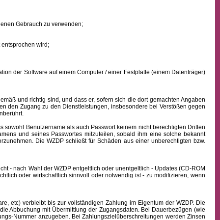
eigenen Gebrauch zu verwenden;
 entsprochen wird;
ion der Software auf einem Computer / einer Festplatte (einem Datenträger)
mäß und richtig sind, und dass er, sofern sich die dort gemachten Angaben
nden den Zugang zu den Dienstleistungen, insbesondere bei Verstößen gegen
nberührt.
ass sowohl
Benutzername
als auch Passwort keinem nicht berechtigten Dritten
namens
und seines Passwortes mitzuteilen, sobald ihm eine solche bekannt
vorzunehmen. Die WZDP schließt für Schäden aus einer unberechtigten bzw.
icht - nach Wahl der WZDP entgeltlich oder unentgeltlich - Updates (CD-ROM
lich oder wirtschaftlich sinnvoll oder notwendig ist - zu modifizieren, wenn
, etc) verbleibt bis zur vollständigen Zahlung im Eigentum der WZDP. Die
die Abbuchung mit Übermittlung der Zugangsdaten. Bei Dauerbezügen (wie
echnungs-Nummer anzugeben. Bei Zahlungszielüberschreitungen werden Zinsen