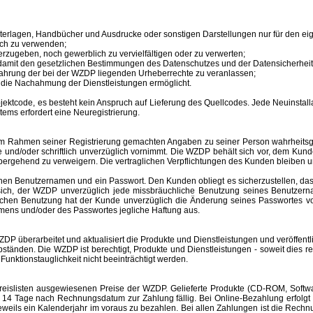
unterlagen, Handbücher und Ausdrucke oder sonstigen Darstellungen nur für den 
ich zu verwenden;
erzugeben, noch gewerblich zu vervielfältigen oder zu verwerten;
 damit den gesetzlichen Bestimmungen des Datenschutzes und der Datensicherheit
ahrung der bei der WZDP liegenden Urheberrechte zu veranlassen;
en die Nachahmung der Dienstleistungen ermöglicht.
tcode, es besteht kein Anspruch auf Lieferung des Quellcodes. Jede Neuinstallat
tems erfordert eine Neuregistrierung.
im Rahmen seiner Registrierung gemachten Angaben zu seiner Person wahrheitsge
e und/oder schriftlich unverzüglich vornimmt. Die WZDP behält sich vor, dem Ku
bergehend zu verweigern.
Die vertraglichen Verpflichtungen des Kunden bleiben u
inen
Benutzernamen
und ein Passwort. Den Kunden obliegt es sicherzustellen, d
t sich, der WZDP unverzüglich jede missbräuchliche Benutzung seines
Benutzer
hlichen Benutzung hat der Kunde unverzüglich die Änderung seines Passwortes 
amens
und/oder des Passwortes jegliche Haftung aus.
überarbeitet und aktualisiert die Produkte und Dienstleistungen und veröffentl
änden. Die WZDP ist berechtigt, Produkte und Dienstleistungen - soweit dies recht
unktionstauglichkeit nicht beeinträchtigt werden.
slisten ausgewiesenen Preise der WZDP. Gelieferte Produkte (CD-ROM, Software
 Tage nach Rechnungsdatum zur Zahlung fällig. Bei Online-Bezahlung erfolgt 
r jeweils ein Kalenderjahr im voraus zu bezahlen. Bei allen Zahlungen ist die R