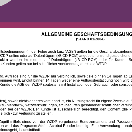
ALLGEMEINE GESCHÄFTSBEDINGUN
(STAND 01/2004)
ingungen (in der Folge auch kurz "AGB") gelten für die Geschäftsbeziehungen
DP online oder auf Datenträgern (zB CD-ROM) angebotenem und gespeichertem 
dukte) werden im Internet, auf Datenträgern (zB CD-ROM) oder für Kunden-Se
 Kunden gelten nur bei schriftlicher Anerkennung durch die WZDP.
 Aufträge sind für die WZDP nur verbindlich, soweit sie binnen 14 Tagen a
mmen wird. Erfolgt binnen 14 Tagen weder eine Auftragsbestätigung noch wird de
Kunde die AGB der WZDP spätestens mit Installation oder Gebrauch oder sonstiger
 soweit nichts anderes vereinbart ist, ein Nutzungsrecht für eigene Zwecke auf
B Mehrfach-, Netzwerknutzungen, etc) bedürfen gesonderter schriftlicher Verein
iegen bei der WZDP. Der Kunde ist ausschließlich berechtigt, den Content (die P
eltlich - zur Verfügung zu stellen.
f mittels eines von der WZDP vergebenen Benutzernamens und Passwortes a
en wird das Programm Adobe Acrobat Reader benötigt. Eine Verwendung - unab
ausgeht, ist unstatthaft.