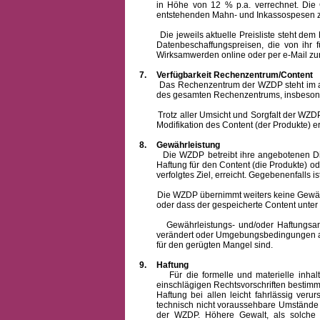
in Höhe von 12 % p.a. verrechnet.
Die 
entstehenden Mahn- und Inkassospesen z
Die jeweils aktuelle Preisliste steht dem Ku
Datenbeschaffungspreisen, die von ihr
Wirksamwerden online oder per e-Mail zur
7.
Verfügbarkeit Rechenzentrum/Content
Das Rechenzentrum der WZDP steht im allge
des gesamten Rechenzentrums, insbesond
Trotz aller Umsicht und Sorgfalt der WZDP i
Modifikation des Content (der Produkte) e
8.
Gewährleistung
Die WZDP betreibt ihre angebotenen Dienstl
Haftung für den Content (die Produkte) o
verfolgtes Ziel, erreicht. Gegebenenfalls
Die WZDP übernimmt weiters keine Gewähr od
oder dass der gespeicherte Content unte
Gewährleistungs- und/oder Haftungsansprüch
verändert oder Umgebungsbedingungen ausg
für den gerügten Mangel sind.
9.
Haftung
Für die formelle und materielle inh
einschlägigen Rechtsvorschriften bestim
Haftung bei allen leicht fahrlässig ver
technisch nicht voraussehbare Umstände 
der WZDP. Höhere Gewalt, als solche g