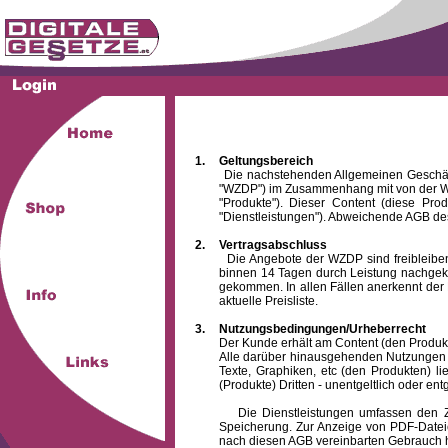
1.
Geltungsbereich
Die nachstehenden Allgemeinen Geschäftsbed
"WZDP") im Zusammenhang mit von der WZ
"Produkte"). Dieser Content (diese Pro
"Dienstleistungen"). Abweichende AGB des
2.
Vertragsabschluss
Die Angebote der WZDP sind freibleibend.
binnen 14 Tagen durch Leistung nachgeko
gekommen. In allen Fällen anerkennt der 
aktuelle Preisliste.
3.
Nutzungsbedingungen/Urheberrecht
Der Kunde erhält am Content (den Produkten),
Alle darüber hinausgehenden Nutzungen (z
Texte, Graphiken, etc (den Produkten) l
(Produkte) Dritten - unentgeltlich oder entg
Die Dienstleistungen umfassen den Zugrif
Speicherung. Zur Anzeige von PDF-Datei
nach diesen AGB vereinbarten Gebrauch hin