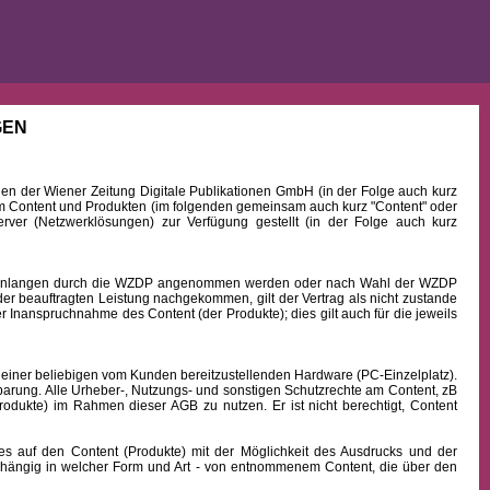
GEN
 der Wiener Zeitung Digitale Publikationen GmbH (in der Folge auch kurz
Content und Produkten (im folgenden gemeinsam auch kurz "Content" oder
rver (Netzwerklösungen) zur Verfügung gestellt (in der Folge auch kurz
b Einlangen durch die WZDP angenommen werden oder nach Wahl der WZDP
r beauftragten Leistung nachgekommen, gilt der Vertrag als nicht zustande
 Inanspruchnahme des Content (der Produkte); dies gilt auch für die jeweils
 einer beliebigen vom Kunden bereitzustellenden Hardware (PC-Einzelplatz).
barung. Alle Urheber-, Nutzungs- und sonstigen Schutzrechte am Content, zB
rodukte) im Rahmen dieser AGB zu nutzen. Er ist nicht berechtigt, Content
uf den Content (Produkte) mit der Möglichkeit des Ausdrucks und der
hängig in welcher Form und Art - von entnommenem Content, die über den