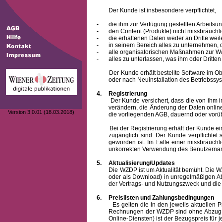
Der Kunde ist insbesondere verpflichtet,
-
die ihm zur Verfügung gestellten Arbeits
-
den Content (Produkte) nicht missbräuchl
-
die erhaltenen Daten weder an Dritte weit
-
in seinem Bereich alles zu unternehmen,
-
alle organisatorischen Maßnahmen zur W
-
alles zu unterlassen, was ihm oder Dritt
Der Kunde erhält bestellte Software im Objek
oder nach Neuinstallation des Betriebssys
4.
Registrierung
Der Kunde versichert, dass die von ihm 
verändern, die Änderung der Daten onlin
Version 3.0.01 (18.03.2018)
die vorliegenden AGB, dauernd oder vorü
Bei der Registrierung erhält der Kunde e
zugänglich sind. Der Kunde verpflichte
geworden ist. Im Falle einer missbräuc
unkorrekten Verwendung des
Benutzern
5.
Aktualisierung/Updates
Die WZDP ist um Aktualität bemüht. Die WZDP 
oder als Download) in unregelmäßigen Abst
der Vertrags- und Nutzungszweck und die F
6.
Preislisten und Zahlungsbedingungen
Es gelten die in den jeweils aktuellen Prei
Rechnungen der WZDP sind ohne Abzug 14
Online-Diensten) ist der Bezugspreis fü