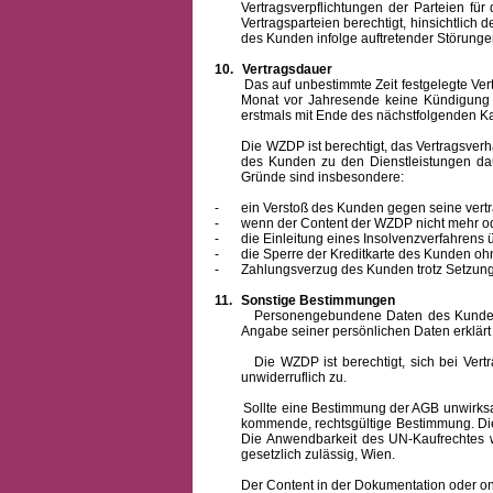
Vertragsverpflichtungen der Parteien f
Vertragsparteien berechtigt, hinsichtlich
des Kunden infolge auftretender Störungen
10.
Vertragsdauer
Das auf unbestimmte Zeit festgelegte Vertrag
Monat vor Jahresende keine Kündigung zu
erstmals mit Ende des nächstfolgenden Ka
Die WZDP ist berechtigt, das Vertragsverhält
des Kunden zu den Dienstleistungen d
Gründe sind insbesondere:
-
ein Verstoß des Kunden gegen seine vertr
-
wenn der Content der WZDP nicht mehr od
-
die Einleitung eines Insolvenzverfahren
-
die Sperre der Kreditkarte des Kunden oh
-
Zahlungsverzug des Kunden trotz Setzung 
11.
Sonstige Bestimmungen
Personengebundene Daten des Kunden werden
Angabe seiner persönlichen Daten erklärt
Die WZDP ist berechtigt, sich bei Vertrags
unwiderruflich zu.
Sollte eine Bestimmung der AGB unwirksam un
kommende, rechtsgültige Bestimmung. Die 
Die Anwendbarkeit des UN-Kaufrechtes w
gesetzlich zulässig, Wien.
Der Content in der Dokumentation oder online 