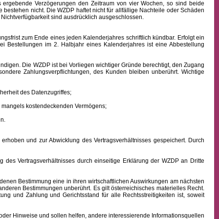
aus ergebende Verzögerungen den Zeitraum von vier Wochen, so sind beide
 bestehen nicht. Die WZDP haftet nicht für allfällige Nachteile oder Schäden
 Nichtverfügbarkeit sind ausdrücklich ausgeschlossen.
frist zum Ende eines jeden Kalenderjahres schriftlich kündbar. Erfolgt ein
ei Bestellungen im 2. Halbjahr eines Kalenderjahres ist eine Abbestellung
ndigen. Die WZDP ist bei Vorliegen wichtiger Gründe berechtigt, den Zugang
besondere Zahlungsverpflichtungen, des Kunden bleiben unberührt.
Wichtige
erheit des Datenzugriffes;
ens mangels kostendeckenden Vermögens;
n.
hoben und zur Abwicklung des Vertragsverhältnisses gespeichert. Durch
des Vertragsverhältnisses durch einseitige Erklärung der WZDP an Dritte
denen Bestimmung eine in ihren wirtschaftlichen Auswirkungen am nächsten
 anderen Bestimmungen unberührt. Es gilt österreichisches
materielles
Recht.
istung und Zahlung
und Gerichtsstand für alle Rechtsstreitigkeiten ist, soweit
oder Hinweise und sollen helfen, andere interessierende Informationsquellen