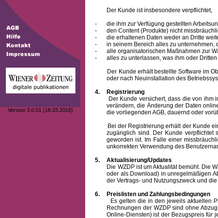
Der Kunde ist insbesondere verpflichtet,
-
die ihm zur Verfügung gestellten Arbeits
-
den Content (Produkte) nicht missbräuchl
-
die erhaltenen Daten weder an Dritte weit
-
in seinem Bereich alles zu unternehmen,
-
alle organisatorischen Maßnahmen zur W
-
alles zu unterlassen, was ihm oder Dritt
Der Kunde erhält bestellte Software im Objek
oder nach Neuinstallation des Betriebssys
4.
Registrierung
Der Kunde versichert, dass die von ihm 
verändern, die Änderung der Daten onlin
Version 3.0.01 (18.03.2018)
die vorliegenden AGB, dauernd oder vorü
Bei der Registrierung erhält der Kunde e
zugänglich sind. Der Kunde verpflichte
geworden ist. Im Falle einer missbräuc
unkorrekten Verwendung des
Benutzern
5.
Aktualisierung/Updates
Die WZDP ist um Aktualität bemüht. Die WZDP 
oder als Download) in unregelmäßigen Abst
der Vertrags- und Nutzungszweck und die F
6.
Preislisten und Zahlungsbedingungen
Es gelten die in den jeweils aktuellen Prei
Rechnungen der WZDP sind ohne Abzug 14
Online-Diensten) ist der Bezugspreis fü