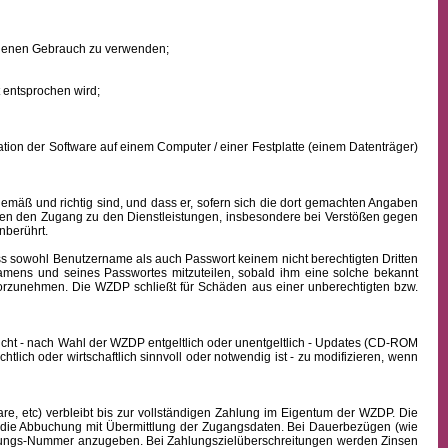
eigenen Gebrauch zu verwenden;
 entsprochen wird;
ion der Software auf einem Computer / einer Festplatte (einem Datenträger)
mäß und richtig sind, und dass er, sofern sich die dort gemachten Angaben
nden den Zugang zu den Dienstleistungen, insbesondere bei Verstößen gegen
nberührt.
ass sowohl
Benutzername
als auch Passwort keinem nicht berechtigten Dritten
namens
und seines Passwortes mitzuteilen, sobald ihm eine solche bekannt
vorzunehmen. Die WZDP schließt für Schäden aus einer unberechtigten bzw.
icht - nach Wahl der WZDP entgeltlich oder unentgeltlich - Updates (CD-ROM
lich oder wirtschaftlich sinnvoll oder notwendig ist - zu modifizieren, wenn
, etc) verbleibt bis zur vollständigen Zahlung im Eigentum der WZDP. Die
die Abbuchung mit Übermittlung der Zugangsdaten. Bei Dauerbezügen (wie
echnungs-Nummer anzugeben. Bei Zahlungszielüberschreitungen werden Zinsen