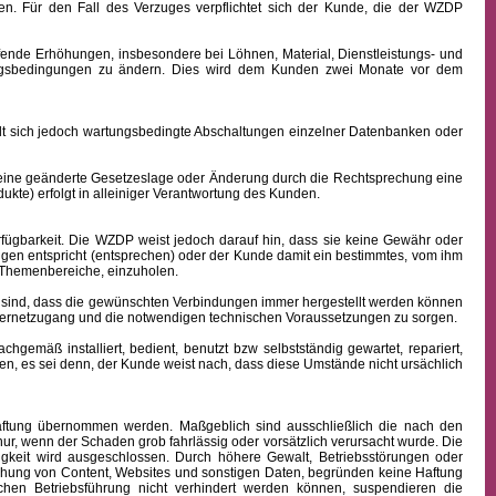
n. Für den Fall des Verzuges verpflichtet sich der Kunde, die der WZDP
ffende Erhöhungen, insbesondere bei Löhnen, Material, Dienstleistungs- und
hlungsbedingungen zu ändern. Dies wird dem Kunden zwei Monate vor dem
sich jedoch wartungsbedingte Abschaltungen einzelner Datenbanken oder
 eine geänderte Gesetzeslage oder Änderung durch die Rechtsprechung eine
kte) erfolgt in alleiniger Verantwortung des Kunden.
fügbarkeit.
Die WZDP weist jedoch darauf hin, dass sie keine Gewähr oder
ngen entspricht (entsprechen) oder der Kunde damit ein bestimmtes, vom ihm
en Themenbereiche, einzuholen.
sind, dass die gewünschten Verbindungen immer hergestellt werden können
nternetzugang und die notwendigen technischen Voraussetzungen zu sorgen.
äß installiert, bedient, benutzt bzw selbstständig gewartet, repariert,
n, es sei denn, der Kunde weist nach, dass diese Umstände nicht ursächlich
 Haftung übernommen werden. Maßgeblich sind ausschließlich die nach den
ur, wenn der Schaden grob fahrlässig oder vorsätzlich verursacht wurde. Die
igkeit wird ausgeschlossen.
Durch höhere Gewalt, Betriebsstörungen oder
ichung von Content, Websites und sonstigen Daten, begründen keine Haftung
hen Betriebsführung nicht verhindert werden können, suspendieren die