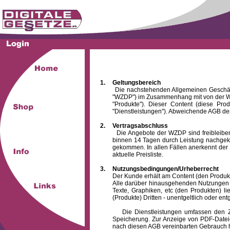
1.
Geltungsbereich
Die nachstehenden Allgemeinen Geschäftsbed
"WZDP") im Zusammenhang mit von der WZ
"Produkte"). Dieser Content (diese Pro
"Dienstleistungen"). Abweichende AGB des
2.
Vertragsabschluss
Die Angebote der WZDP sind freibleibend.
binnen 14 Tagen durch Leistung nachgeko
gekommen. In allen Fällen anerkennt der 
aktuelle Preisliste.
3.
Nutzungsbedingungen/Urheberrecht
Der Kunde erhält am Content (den Produkten),
Alle darüber hinausgehenden Nutzungen (z
Texte, Graphiken, etc (den Produkten) l
(Produkte) Dritten - unentgeltlich oder entg
Die Dienstleistungen umfassen den Zugrif
Speicherung. Zur Anzeige von PDF-Datei
nach diesen AGB vereinbarten Gebrauch hin