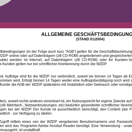
ALLGEMEINE GESCHÄFTSBEDINGUN
(STAND 01/2004)
ingungen (in der Folge auch kurz "AGB") gelten für die Geschäftsbeziehungen
DP online oder auf Datenträgern (zB CD-ROM) angebotenem und gespeichertem 
dukte) werden im Internet, auf Datenträgern (zB CD-ROM) oder für Kunden-Se
 Kunden gelten nur bei schriftlicher Anerkennung durch die WZDP.
 Aufträge sind für die WZDP nur verbindlich, soweit sie binnen 14 Tagen a
mmen wird. Erfolgt binnen 14 Tagen weder eine Auftragsbestätigung noch wird de
Kunde die AGB der WZDP spätestens mit Installation oder Gebrauch oder sonstiger
 soweit nichts anderes vereinbart ist, ein Nutzungsrecht für eigene Zwecke auf
B Mehrfach-, Netzwerknutzungen, etc) bedürfen gesonderter schriftlicher Verein
iegen bei der WZDP. Der Kunde ist ausschließlich berechtigt, den Content (die P
eltlich - zur Verfügung zu stellen.
f mittels eines von der WZDP vergebenen Benutzernamens und Passwortes a
en wird das Programm Adobe Acrobat Reader benötigt. Eine Verwendung - unab
ausgeht, ist unstatthaft.