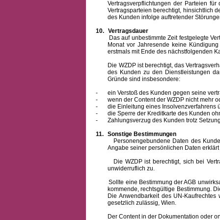
Vertragsverpflichtungen der Parteien f
Vertragsparteien berechtigt, hinsichtlich
des Kunden infolge auftretender Störungen
10.
Vertragsdauer
Das auf unbestimmte Zeit festgelegte Vertrag
Monat vor Jahresende keine Kündigung zu
erstmals mit Ende des nächstfolgenden Ka
Die WZDP ist berechtigt, das Vertragsverhält
des Kunden zu den Dienstleistungen d
Gründe sind insbesondere:
-
ein Verstoß des Kunden gegen seine vertr
-
wenn der Content der WZDP nicht mehr od
-
die Einleitung eines Insolvenzverfahren
-
die Sperre der Kreditkarte des Kunden oh
-
Zahlungsverzug des Kunden trotz Setzung 
11.
Sonstige Bestimmungen
Personengebundene Daten des Kunden werden
Angabe seiner persönlichen Daten erklärt
Die WZDP ist berechtigt, sich bei Vertrags
unwiderruflich zu.
Sollte eine Bestimmung der AGB unwirksam un
kommende, rechtsgültige Bestimmung. Die 
Die Anwendbarkeit des UN-Kaufrechtes w
gesetzlich zulässig, Wien.
Der Content in der Dokumentation oder online 