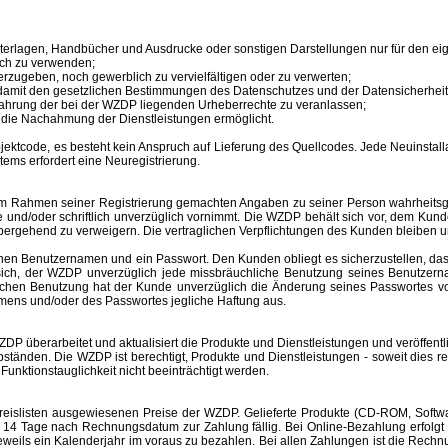
unterlagen, Handbücher und Ausdrucke oder sonstigen Darstellungen nur für den 
ich zu verwenden;
erzugeben, noch gewerblich zu vervielfältigen oder zu verwerten;
 damit den gesetzlichen Bestimmungen des Datenschutzes und der Datensicherheit
ahrung der bei der WZDP liegenden Urheberrechte zu veranlassen;
en die Nachahmung der Dienstleistungen ermöglicht.
tcode, es besteht kein Anspruch auf Lieferung des Quellcodes. Jede Neuinstallat
tems erfordert eine Neuregistrierung.
im Rahmen seiner Registrierung gemachten Angaben zu seiner Person wahrheitsge
e und/oder schriftlich unverzüglich vornimmt. Die WZDP behält sich vor, dem Ku
bergehend zu verweigern.
Die vertraglichen Verpflichtungen des Kunden bleiben u
inen
Benutzernamen
und ein Passwort. Den Kunden obliegt es sicherzustellen, d
t sich, der WZDP unverzüglich jede missbräuchliche Benutzung seines
Benutzer
hlichen Benutzung hat der Kunde unverzüglich die Änderung seines Passwortes 
amens
und/oder des Passwortes jegliche Haftung aus.
überarbeitet und aktualisiert die Produkte und Dienstleistungen und veröffentl
änden. Die WZDP ist berechtigt, Produkte und Dienstleistungen - soweit dies recht
unktionstauglichkeit nicht beeinträchtigt werden.
slisten ausgewiesenen Preise der WZDP. Gelieferte Produkte (CD-ROM, Software
 Tage nach Rechnungsdatum zur Zahlung fällig. Bei Online-Bezahlung erfolgt 
r jeweils ein Kalenderjahr im voraus zu bezahlen. Bei allen Zahlungen ist die R