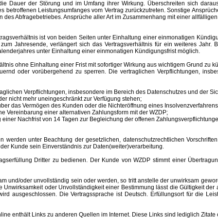
ür die Dauer der Störung und im Umfang ihrer Wirkung. Überschreiten sich dar
 des betroffenen Leistungsumfanges vom Vertrag zurückzutreten. Sonstige Ansprüche
 des Abfragebetriebes. Ansprüche aller Art im Zusammenhang mit einer allfälligen
sverhältnis ist von beiden Seiten unter Einhaltung einer einmonatigen Kündigungs
m Jahresende, verlängert sich das Vertragsverhältnis für ein weiteres Jahr. B
lenderjahres unter Einhaltung einer einmonatigen Kündigungsfrist möglich.
nis ohne Einhaltung einer Frist mit sofortiger Wirkung aus wichtigem Grund zu kü
auernd oder vorübergehend zu sperren.
Die vertraglichen Verpflichtungen, ins
aglichen Verpflichtungen, insbesondere im Bereich des Datenschutzes und der Sich
er nicht mehr uneingeschränkt zur Verfügung stehen;
s über das Vermögen des Kunden oder die Nichteröffnung eines Insolvenzverfahr
ne Vereinbarung einer alternativen Zahlungsform mit der WZDP;
einer Nachfrist von 14 Tagen zur Begleichung der offenen Zahlungsverpflichtunge
 unter Beachtung der gesetzlichen, datenschutzrechtlichen Vorschriften er
 der Kunde sein Einverständnis zur Daten(weiter)verarbeitung.
erfüllung Dritter zu bedienen. Der Kunde von WZDP stimmt einer Übertragung 
d/oder unvollständig sein oder werden, so tritt anstelle der unwirksam gewor
Unwirksamkeit oder Unvollständigkeit einer Bestimmung lässt die Gültigkeit der
ird ausgeschlossen. Die Vertragssprache ist Deutsch.
Erfüllungsort
für die Le
enthält Links zu anderen Quellen im Internet. Diese Links sind lediglich Zitate 