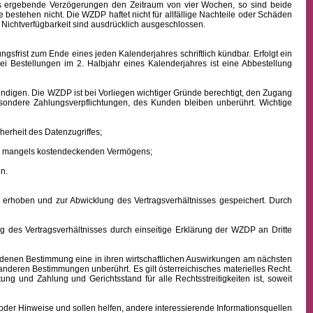
aus ergebende Verzögerungen den Zeitraum von vier Wochen, so sind beide
 bestehen nicht. Die WZDP haftet nicht für allfällige Nachteile oder Schäden
 Nichtverfügbarkeit sind ausdrücklich ausgeschlossen.
frist zum Ende eines jeden Kalenderjahres schriftlich kündbar. Erfolgt ein
ei Bestellungen im 2. Halbjahr eines Kalenderjahres ist eine Abbestellung
ndigen. Die WZDP ist bei Vorliegen wichtiger Gründe berechtigt, den Zugang
besondere Zahlungsverpflichtungen, des Kunden bleiben unberührt.
Wichtige
erheit des Datenzugriffes;
ens mangels kostendeckenden Vermögens;
n.
hoben und zur Abwicklung des Vertragsverhältnisses gespeichert. Durch
des Vertragsverhältnisses durch einseitige Erklärung der WZDP an Dritte
denen Bestimmung eine in ihren wirtschaftlichen Auswirkungen am nächsten
 anderen Bestimmungen unberührt. Es gilt österreichisches
materielles
Recht.
istung und Zahlung
und Gerichtsstand für alle Rechtsstreitigkeiten ist, soweit
oder Hinweise und sollen helfen, andere interessierende Informationsquellen