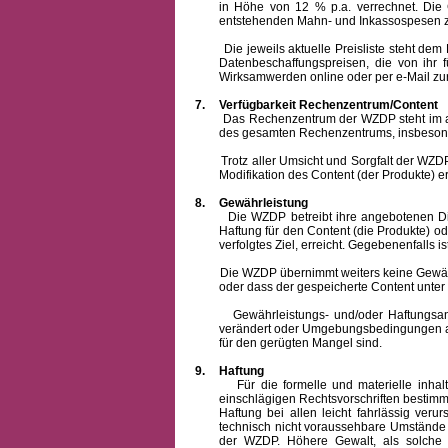
in Höhe von 12 % p.a. verrechnet.
Die 
entstehenden Mahn- und Inkassospesen z
Die jeweils aktuelle Preisliste steht dem Ku
Datenbeschaffungspreisen, die von ihr
Wirksamwerden online oder per e-Mail zur
7.
Verfügbarkeit Rechenzentrum/Content
Das Rechenzentrum der WZDP steht im allge
des gesamten Rechenzentrums, insbesond
Trotz aller Umsicht und Sorgfalt der WZDP i
Modifikation des Content (der Produkte) e
8.
Gewährleistung
Die WZDP betreibt ihre angebotenen Dienstl
Haftung für den Content (die Produkte) o
verfolgtes Ziel, erreicht. Gegebenenfalls
Die WZDP übernimmt weiters keine Gewähr od
oder dass der gespeicherte Content unte
Gewährleistungs- und/oder Haftungsansprüch
verändert oder Umgebungsbedingungen ausg
für den gerügten Mangel sind.
9.
Haftung
Für die formelle und materielle inh
einschlägigen Rechtsvorschriften bestim
Haftung bei allen leicht fahrlässig ver
technisch nicht voraussehbare Umstände 
der WZDP. Höhere Gewalt, als solche g