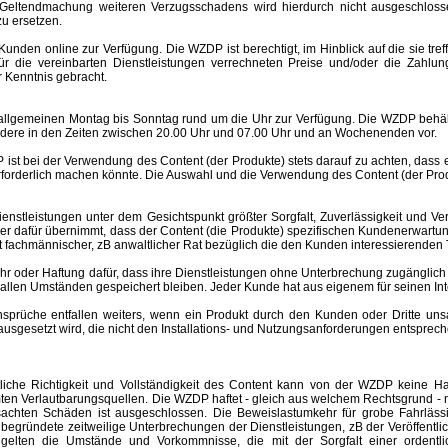
Geltendmachung weiteren Verzugsschadens wird hierdurch nicht ausgeschlosse
u ersetzen.
nden online zur Verfügung. Die WZDP ist berechtigt, im Hinblick auf die sie tre
 für die vereinbarten Dienstleistungen verrechneten Preise und/oder die Za
 Kenntnis gebracht.
meinen Montag bis Sonntag rund um die Uhr zur Verfügung. Die WZDP behält 
ere in den Zeiten zwischen 20.00 Uhr und 07.00 Uhr und an Wochenenden vor.
st bei der Verwendung des Content (der Produkte) stets darauf zu achten, dass
rforderlich machen könnte. Die Auswahl und die Verwendung des Content (der Produ
eistungen unter dem Gesichtspunkt größter Sorgfalt, Zuverlässigkeit und Ver
der dafür übernimmt, dass der Content (die Produkte) spezifischen Kundenerwartu
 ist fachmännischer, zB anwaltlicher Rat bezüglich die den Kunden interessierend
er Haftung dafür, dass ihre Dienstleistungen ohne Unterbrechung zugänglich 
r allen Umständen gespeichert bleiben. Jeder Kunde hat aus eigenem für seinen I
e entfallen weiters, wenn ein Produkt durch den Kunden oder Dritte unsachgem
esetzt wird, die nicht den Installations- und Nutzungsanforderungen entspreche
altliche Richtigkeit und Vollständigkeit des Content kann von der WZDP keine
mten Verlautbarungsquellen.
Die WZDP haftet - gleich aus welchem Rechtsgrund - n
ursachten Schäden ist ausgeschlossen.
Die Beweislastumkehr für grobe Fahrläss
begründete zeitweilige Unterbrechungen der Dienstleistungen, zB der Veröffentl
elten die Umstände und Vorkommnisse, die mit der Sorgfalt einer ordentlic