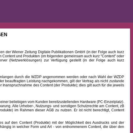
GEN
 der Wiener Zeitung Digitale Publikationen GmbH (in der Folge auch kurz
Content und Produkten (im folgenden gemeinsam auch kurz "Content" oder
rver (Netzwerklösungen) zur Verfügung gestellt (in der Folge auch kurz
b Einlangen durch die WZDP angenommen werden oder nach Wahl der WZDP
r beauftragten Leistung nachgekommen, gilt der Vertrag als nicht zustande
 Inanspruchnahme des Content (der Produkte); dies gilt auch für die jeweils
 einer beliebigen vom Kunden bereitzustellenden Hardware (PC-Einzelplatz).
barung. Alle Urheber-, Nutzungs- und sonstigen Schutzrechte am Content, zB
rodukte) im Rahmen dieser AGB zu nutzen. Er ist nicht berechtigt, Content
uf den Content (Produkte) mit der Möglichkeit des Ausdrucks und der
hängig in welcher Form und Art - von entnommenem Content, die über den