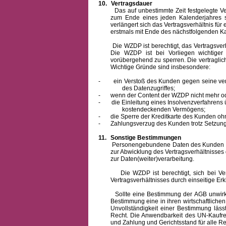
10.
Vertragsdauer
Das auf unbestimmte Zeit festgelegte Vertra
zum Ende eines jeden Kalenderjahres s
verlängert sich das Vertragsverhältnis für
erstmals mit Ende des nächstfolgenden Ka
Die WZDP ist berechtigt, das Vertragsverhäl
Die WZDP ist bei Vorliegen wichtige
vorübergehend zu sperren.
Die vertragli
Wichtige Gründe sind insbesondere:
-
ein Verstoß des Kunden gegen seine ver
des Datenzugriffes;
-
wenn der Content der WZDP nicht mehr od
-
die Einleitung eines Insolvenzverfahren
kostendeckenden Vermögens;
-
die Sperre der Kreditkarte des Kunden oh
-
Zahlungsverzug des Kunden trotz Setzung 
11.
Sonstige Bestimmungen
Personengebundene Daten des Kunden werden
zur Abwicklung des Vertragsverhältnisses
zur Daten(weiter)verarbeitung.
Die WZDP ist berechtigt, sich bei Vertra
Vertragsverhältnisses durch einseitige Er
Sollte eine Bestimmung der AGB unwirksam 
Bestimmung eine in ihren wirtschaftlich
Unvollständigkeit einer Bestimmung läss
Recht.
Die Anwendbarkeit des UN-Kaufrec
und Zahlung
und Gerichtsstand für alle Rec