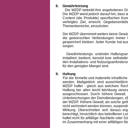
8.
Gewährleistung
Die WZDP betreibt ihre angebotenen Dienstl
Die WZDP weist jedoch darauf hin, dass s
Content (die Produkte) spezifischen Ku
verfolgtes Ziel, erreicht. Gegebenenfa
Themenbereiche, einzuholen.
Die WZDP übernimmt weiters keine Gewähr od
die gewünschten Verbindungen immer h
gespeichert bleiben. Jeder Kunde hat au
sorgen.
Gewährleistungs- und/oder Haftungsansprü
installiert, bedient, benutzt bzw selbsts
den Installations- und Nutzungsanforderu
für den gerügten Mangel sind.
9.
Haftung
Für die formelle und materielle inhaltli
werden. Maßgeblich sind ausschließlic
WZDP haftet - gleich aus welchem Recht
Haftung bei allen leicht fahrlässig ver
ausgeschlossen.
Durch höhere Gewalt, 
Unterbrechungen der Dienstleistungen, zB
der WZDP. Höhere Gewalt, als solche gelt
nicht verhindert werden können, suspendie
Wirkung. Überschreiten sich daraus er
berechtigt, hinsichtlich des betroffenen
haftet nicht für allfällige Nachteile ode
im Zusammenhang mit einer allfälligen Ni