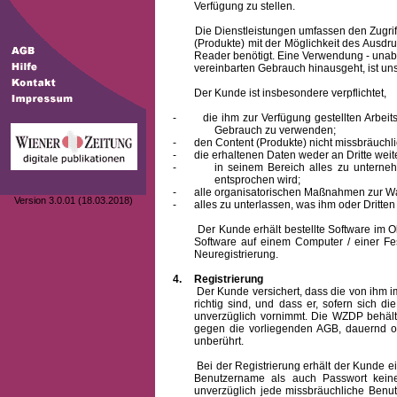
Verfügung zu stellen.
Die Dienstleistungen umfassen den Zugriff
(Produkte) mit der Möglichkeit des Ausd
Reader benötigt. Eine Verwendung - unab
vereinbarten Gebrauch hinausgeht, ist unst
Der Kunde ist insbesondere verpflichtet,
-
die ihm zur Verfügung gestellten Arbe
Gebrauch zu verwenden;
-
den Content (Produkte) nicht missbräuchl
-
die erhaltenen Daten weder an Dritte weit
-
in seinem Bereich alles zu unterne
entsprochen wird;
-
alle organisatorischen Maßnahmen zur W
Version 3.0.01 (18.03.2018)
-
alles zu unterlassen, was ihm oder Dritt
Der Kunde erhält bestellte Software im Obje
Software auf einem Computer / einer Fes
Neuregistrierung.
4.
Registrierung
Der Kunde versichert, dass die von ihm
richtig sind, und dass er, sofern sich 
unverzüglich vornimmt. Die WZDP behält
gegen die vorliegenden AGB, dauernd o
unberührt.
Bei der Registrierung erhält der Kunde e
Benutzername
als auch Passwort keine
unverzüglich jede missbräuchliche Ben