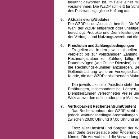
bekannt geworden ist. Im Falle einer 
vorzunehmen. Die WZDP schließt für Sch
des Passwortes jegliche Haftung aus.
5.
Aktualisierung/Updates
Die WZDP ist um Aktualität bemüht. Die WZDP 
Wahl der WZDP entgeltlich oder unentge
berechtigt, Produkte und Dienstleistungen 
der Vertrags- und Nutzungszweck und die F
6.
Preislisten und Zahlungsbedingungen
Es gelten die in den jeweils aktuellen Pr
verbleibt bis zur vollständigen Zah
Rechnungsdatum zur Zahlung fällig. B
Dauerbezügen (wie Online-Diensten) ist d
die Rechnungs-Nummer anzugeben. Bei 
Geltendmachung weiteren Verzugsschaden
Kunde, die der WZDP entstehenden Mahn-
Die jeweils aktuelle Preisliste steht dem K
Erhöhungen, insbesondere bei Löhnen, Ma
Dienstleistungen verrechneten Preise 
Wirksamwerden online oder per e-Mail zur
7.
Verfügbarkeit Rechenzentrum/Content
Das Rechenzentrum der WZDP steht im all
jedoch wartungsbedingte Abschaltungen
zwischen 20.00 Uhr und 07.00 Uhr und a
Trotz aller Umsicht und Sorgfalt der WZDP
geänderte Gesetzeslage oder Änderung du
könnte. Die Auswahl und die Verwendung d