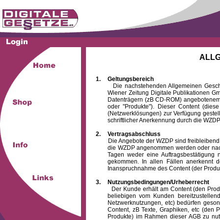
ALL
1.
Geltungsbereich
Die nachstehenden Allgemeinen Geschäftsb
Wiener Zeitung Digitale Publikationen 
Datenträgern (zB CD-ROM) angebotenem 
oder "Produkte"). Dieser Content (die
(Netzwerklösungen) zur Verfügung gestell
schriftlicher Anerkennung durch die WZDP
2.
Vertragsabschluss
Die Angebote der WZDP sind freibleibend. Au
die WZDP angenommen werden oder nach
Tagen weder eine Auftragsbestätigung n
gekommen. In allen Fällen anerkennt d
Inanspruchnahme des Content (der Produkte)
3.
Nutzungsbedingungen/Urheberrecht
Der Kunde erhält am Content (den Produkten
beliebigen vom Kunden bereitzustellen
Netzwerknutzungen, etc) bedürfen gesond
Content, zB Texte, Graphiken, etc (den P
Produkte) im Rahmen dieser AGB zu nutzen.