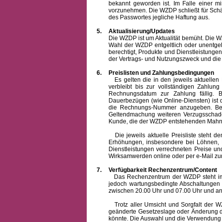
bekannt geworden ist. Im Falle einer 
vorzunehmen. Die WZDP schließt für Sch
des Passwortes jegliche Haftung aus.
5.
Aktualisierung/Updates
Die WZDP ist um Aktualität bemüht. Die WZDP 
Wahl der WZDP entgeltlich oder unentge
berechtigt, Produkte und Dienstleistungen 
der Vertrags- und Nutzungszweck und die F
6.
Preislisten und Zahlungsbedingungen
Es gelten die in den jeweils aktuellen Pr
verbleibt bis zur vollständigen Zah
Rechnungsdatum zur Zahlung fällig. B
Dauerbezügen (wie Online-Diensten) ist d
die Rechnungs-Nummer anzugeben. Bei 
Geltendmachung weiteren Verzugsschaden
Kunde, die der WZDP entstehenden Mahn-
Die jeweils aktuelle Preisliste steht dem K
Erhöhungen, insbesondere bei Löhnen, Ma
Dienstleistungen verrechneten Preise 
Wirksamwerden online oder per e-Mail zur
7.
Verfügbarkeit Rechenzentrum/Content
Das Rechenzentrum der WZDP steht im all
jedoch wartungsbedingte Abschaltungen
zwischen 20.00 Uhr und 07.00 Uhr und a
Trotz aller Umsicht und Sorgfalt der WZDP
geänderte Gesetzeslage oder Änderung du
könnte. Die Auswahl und die Verwendung d