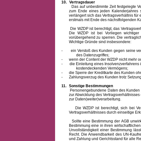
10.
Vertragsdauer
Das auf unbestimmte Zeit festgelegte Vertra
zum Ende eines jeden Kalenderjahres s
verlängert sich das Vertragsverhältnis für
erstmals mit Ende des nächstfolgenden Ka
Die WZDP ist berechtigt, das Vertragsverhäl
Die WZDP ist bei Vorliegen wichtige
vorübergehend zu sperren.
Die vertragli
Wichtige Gründe sind insbesondere:
-
ein Verstoß des Kunden gegen seine ver
des Datenzugriffes;
-
wenn der Content der WZDP nicht mehr od
-
die Einleitung eines Insolvenzverfahren
kostendeckenden Vermögens;
-
die Sperre der Kreditkarte des Kunden oh
-
Zahlungsverzug des Kunden trotz Setzung 
11.
Sonstige Bestimmungen
Personengebundene Daten des Kunden werden
zur Abwicklung des Vertragsverhältnisses
zur Daten(weiter)verarbeitung.
Die WZDP ist berechtigt, sich bei Vertra
Vertragsverhältnisses durch einseitige Er
Sollte eine Bestimmung der AGB unwirksam 
Bestimmung eine in ihren wirtschaftlich
Unvollständigkeit einer Bestimmung läss
Recht.
Die Anwendbarkeit des UN-Kaufrec
und Zahlung
und Gerichtsstand für alle Rec