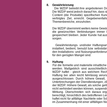
8.
Gewährleistung
Die WZDP betreibt ihre angebotenen Dienstl
Die WZDP weist jedoch darauf hin, dass s
Content (die Produkte) spezifischen Ku
verfolgtes Ziel, erreicht. Gegebenenfa
Themenbereiche, einzuholen.
Die WZDP übernimmt weiters keine Gewähr od
die gewünschten Verbindungen immer h
gespeichert bleiben. Jeder Kunde hat au
sorgen.
Gewährleistungs- und/oder Haftungsansprü
installiert, bedient, benutzt bzw selbsts
den Installations- und Nutzungsanforderu
für den gerügten Mangel sind.
9.
Haftung
Für die formelle und materielle inhaltli
werden. Maßgeblich sind ausschließlic
WZDP haftet - gleich aus welchem Recht
Haftung bei allen leicht fahrlässig ver
ausgeschlossen.
Durch höhere Gewalt, 
Unterbrechungen der Dienstleistungen, zB
der WZDP. Höhere Gewalt, als solche gelt
nicht verhindert werden können, suspendie
Wirkung. Überschreiten sich daraus er
berechtigt, hinsichtlich des betroffenen
haftet nicht für allfällige Nachteile ode
im Zusammenhang mit einer allfälligen Ni