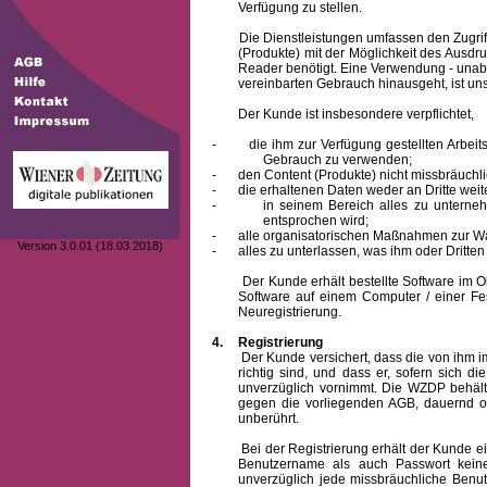
Verfügung zu stellen.
Die Dienstleistungen umfassen den Zugriff
(Produkte) mit der Möglichkeit des Ausd
Reader benötigt. Eine Verwendung - unab
vereinbarten Gebrauch hinausgeht, ist unst
Der Kunde ist insbesondere verpflichtet,
-
die ihm zur Verfügung gestellten Arbe
Gebrauch zu verwenden;
-
den Content (Produkte) nicht missbräuchl
-
die erhaltenen Daten weder an Dritte weit
-
in seinem Bereich alles zu unterne
entsprochen wird;
-
alle organisatorischen Maßnahmen zur W
Version 3.0.01 (18.03.2018)
-
alles zu unterlassen, was ihm oder Dritt
Der Kunde erhält bestellte Software im Obje
Software auf einem Computer / einer Fes
Neuregistrierung.
4.
Registrierung
Der Kunde versichert, dass die von ihm
richtig sind, und dass er, sofern sich 
unverzüglich vornimmt. Die WZDP behält
gegen die vorliegenden AGB, dauernd o
unberührt.
Bei der Registrierung erhält der Kunde e
Benutzername
als auch Passwort keine
unverzüglich jede missbräuchliche Ben