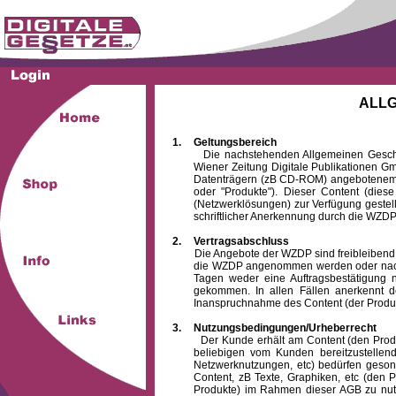
ALL
1.
Geltungsbereich
Die nachstehenden Allgemeinen Geschäftsb
Wiener Zeitung Digitale Publikationen 
Datenträgern (zB CD-ROM) angebotenem 
oder "Produkte"). Dieser Content (die
(Netzwerklösungen) zur Verfügung gestell
schriftlicher Anerkennung durch die WZDP
2.
Vertragsabschluss
Die Angebote der WZDP sind freibleibend. Au
die WZDP angenommen werden oder nach
Tagen weder eine Auftragsbestätigung n
gekommen. In allen Fällen anerkennt d
Inanspruchnahme des Content (der Produkte)
3.
Nutzungsbedingungen/Urheberrecht
Der Kunde erhält am Content (den Produkten
beliebigen vom Kunden bereitzustellen
Netzwerknutzungen, etc) bedürfen gesond
Content, zB Texte, Graphiken, etc (den P
Produkte) im Rahmen dieser AGB zu nutzen.