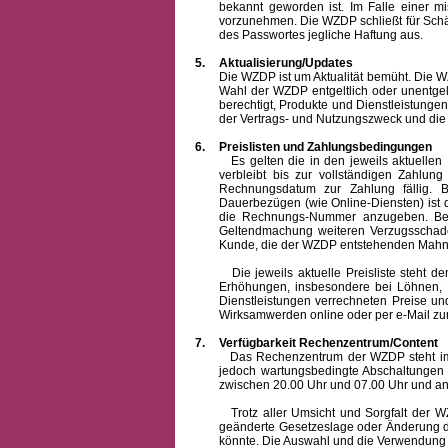
bekannt geworden ist. Im Falle einer 
vorzunehmen. Die WZDP schließt für Sch
des Passwortes jegliche Haftung aus.
5.
Aktualisierung/Updates
Die WZDP ist um Aktualität bemüht. Die WZDP 
Wahl der WZDP entgeltlich oder unentge
berechtigt, Produkte und Dienstleistungen 
der Vertrags- und Nutzungszweck und die F
6.
Preislisten und Zahlungsbedingungen
Es gelten die in den jeweils aktuellen Pr
verbleibt bis zur vollständigen Zah
Rechnungsdatum zur Zahlung fällig. B
Dauerbezügen (wie Online-Diensten) ist d
die Rechnungs-Nummer anzugeben. Bei 
Geltendmachung weiteren Verzugsschaden
Kunde, die der WZDP entstehenden Mahn-
Die jeweils aktuelle Preisliste steht dem K
Erhöhungen, insbesondere bei Löhnen, Ma
Dienstleistungen verrechneten Preise 
Wirksamwerden online oder per e-Mail zur
7.
Verfügbarkeit Rechenzentrum/Content
Das Rechenzentrum der WZDP steht im all
jedoch wartungsbedingte Abschaltungen
zwischen 20.00 Uhr und 07.00 Uhr und a
Trotz aller Umsicht und Sorgfalt der WZDP
geänderte Gesetzeslage oder Änderung du
könnte. Die Auswahl und die Verwendung d