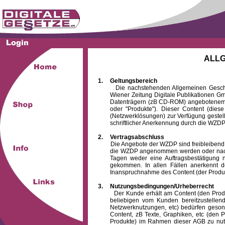
ALL
1.
Geltungsbereich
Die nachstehenden Allgemeinen Geschäftsb
Wiener Zeitung Digitale Publikationen 
Datenträgern (zB CD-ROM) angebotenem 
oder "Produkte"). Dieser Content (die
(Netzwerklösungen) zur Verfügung gestell
schriftlicher Anerkennung durch die WZDP
2.
Vertragsabschluss
Die Angebote der WZDP sind freibleibend. Au
die WZDP angenommen werden oder nach
Tagen weder eine Auftragsbestätigung n
gekommen. In allen Fällen anerkennt d
Inanspruchnahme des Content (der Produkte)
3.
Nutzungsbedingungen/Urheberrecht
Der Kunde erhält am Content (den Produkten
beliebigen vom Kunden bereitzustellen
Netzwerknutzungen, etc) bedürfen gesond
Content, zB Texte, Graphiken, etc (den P
Produkte) im Rahmen dieser AGB zu nutzen.