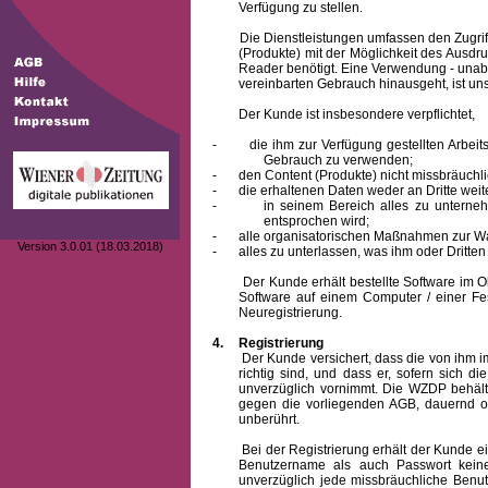
Verfügung zu stellen.
Die Dienstleistungen umfassen den Zugriff
(Produkte) mit der Möglichkeit des Ausd
Reader benötigt. Eine Verwendung - unab
vereinbarten Gebrauch hinausgeht, ist unst
Der Kunde ist insbesondere verpflichtet,
-
die ihm zur Verfügung gestellten Arbe
Gebrauch zu verwenden;
-
den Content (Produkte) nicht missbräuchl
-
die erhaltenen Daten weder an Dritte weit
-
in seinem Bereich alles zu unterne
entsprochen wird;
-
alle organisatorischen Maßnahmen zur W
Version 3.0.01 (18.03.2018)
-
alles zu unterlassen, was ihm oder Dritt
Der Kunde erhält bestellte Software im Obje
Software auf einem Computer / einer Fes
Neuregistrierung.
4.
Registrierung
Der Kunde versichert, dass die von ihm
richtig sind, und dass er, sofern sich 
unverzüglich vornimmt. Die WZDP behält
gegen die vorliegenden AGB, dauernd o
unberührt.
Bei der Registrierung erhält der Kunde e
Benutzername
als auch Passwort keine
unverzüglich jede missbräuchliche Ben