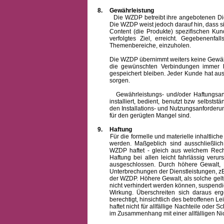
8.
Gewährleistung
Die WZDP betreibt ihre angebotenen Dienstl
Die WZDP weist jedoch darauf hin, dass s
Content (die Produkte) spezifischen Ku
verfolgtes Ziel, erreicht. Gegebenenfa
Themenbereiche, einzuholen.
Die WZDP übernimmt weiters keine Gewähr od
die gewünschten Verbindungen immer h
gespeichert bleiben. Jeder Kunde hat au
sorgen.
Gewährleistungs- und/oder Haftungsansprü
installiert, bedient, benutzt bzw selbsts
den Installations- und Nutzungsanforderu
für den gerügten Mangel sind.
9.
Haftung
Für die formelle und materielle inhaltli
werden. Maßgeblich sind ausschließlic
WZDP haftet - gleich aus welchem Recht
Haftung bei allen leicht fahrlässig ver
ausgeschlossen.
Durch höhere Gewalt, 
Unterbrechungen der Dienstleistungen, zB
der WZDP. Höhere Gewalt, als solche gelt
nicht verhindert werden können, suspendie
Wirkung. Überschreiten sich daraus er
berechtigt, hinsichtlich des betroffenen
haftet nicht für allfällige Nachteile ode
im Zusammenhang mit einer allfälligen Ni