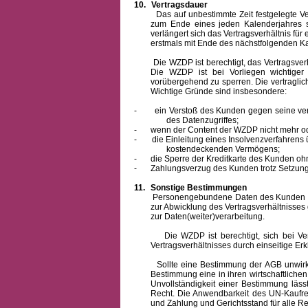
10.
Vertragsdauer
Das auf unbestimmte Zeit festgelegte Vertra
zum Ende eines jeden Kalenderjahres s
verlängert sich das Vertragsverhältnis für
erstmals mit Ende des nächstfolgenden Ka
Die WZDP ist berechtigt, das Vertragsverhäl
Die WZDP ist bei Vorliegen wichtige
vorübergehend zu sperren.
Die vertragli
Wichtige Gründe sind insbesondere:
-
ein Verstoß des Kunden gegen seine ver
des Datenzugriffes;
-
wenn der Content der WZDP nicht mehr od
-
die Einleitung eines Insolvenzverfahren
kostendeckenden Vermögens;
-
die Sperre der Kreditkarte des Kunden oh
-
Zahlungsverzug des Kunden trotz Setzung 
11.
Sonstige Bestimmungen
Personengebundene Daten des Kunden werden
zur Abwicklung des Vertragsverhältnisses
zur Daten(weiter)verarbeitung.
Die WZDP ist berechtigt, sich bei Vertra
Vertragsverhältnisses durch einseitige Er
Sollte eine Bestimmung der AGB unwirksam 
Bestimmung eine in ihren wirtschaftlich
Unvollständigkeit einer Bestimmung läss
Recht.
Die Anwendbarkeit des UN-Kaufrec
und Zahlung
und Gerichtsstand für alle Rec