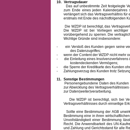
10.
Vertragsdauer
Das auf unbestimmte Zeit festgelegte Vertra
zum Ende eines jeden Kalenderjahres s
verlängert sich das Vertragsverhältnis für
erstmals mit Ende des nächstfolgenden Ka
Die WZDP ist berechtigt, das Vertragsverhäl
Die WZDP ist bei Vorliegen wichtige
vorübergehend zu sperren.
Die vertragli
Wichtige Gründe sind insbesondere:
-
ein Verstoß des Kunden gegen seine ver
des Datenzugriffes;
-
wenn der Content der WZDP nicht mehr od
-
die Einleitung eines Insolvenzverfahren
kostendeckenden Vermögens;
-
die Sperre der Kreditkarte des Kunden oh
-
Zahlungsverzug des Kunden trotz Setzung 
11.
Sonstige Bestimmungen
Personengebundene Daten des Kunden werden
zur Abwicklung des Vertragsverhältnisses
zur Daten(weiter)verarbeitung.
Die WZDP ist berechtigt, sich bei Vertra
Vertragsverhältnisses durch einseitige Er
Sollte eine Bestimmung der AGB unwirksam 
Bestimmung eine in ihren wirtschaftlich
Unvollständigkeit einer Bestimmung läss
Recht.
Die Anwendbarkeit des UN-Kaufrec
und Zahlung
und Gerichtsstand für alle Rec