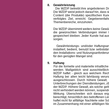
8.
Gewährleistung
Die WZDP betreibt ihre angebotenen Dienstl
Die WZDP weist jedoch darauf hin, dass s
Content (die Produkte) spezifischen Ku
verfolgtes Ziel, erreicht. Gegebenenfa
Themenbereiche, einzuholen.
Die WZDP übernimmt weiters keine Gewähr od
die gewünschten Verbindungen immer h
gespeichert bleiben. Jeder Kunde hat au
sorgen.
Gewährleistungs- und/oder Haftungsansprü
installiert, bedient, benutzt bzw selbsts
den Installations- und Nutzungsanforderu
für den gerügten Mangel sind.
9.
Haftung
Für die formelle und materielle inhaltli
werden. Maßgeblich sind ausschließlic
WZDP haftet - gleich aus welchem Recht
Haftung bei allen leicht fahrlässig ver
ausgeschlossen.
Durch höhere Gewalt, 
Unterbrechungen der Dienstleistungen, zB
der WZDP. Höhere Gewalt, als solche gelt
nicht verhindert werden können, suspendie
Wirkung. Überschreiten sich daraus er
berechtigt, hinsichtlich des betroffenen
haftet nicht für allfällige Nachteile ode
im Zusammenhang mit einer allfälligen Ni