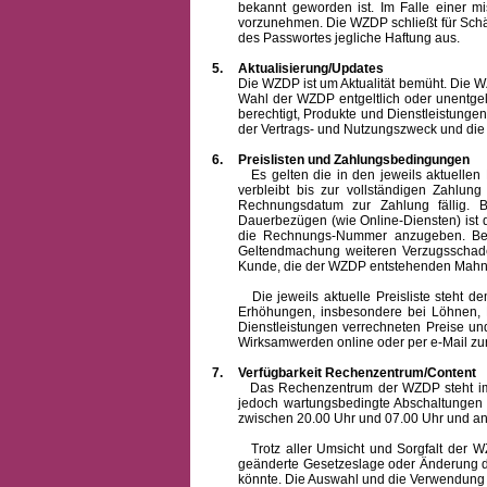
bekannt geworden ist. Im Falle einer 
vorzunehmen. Die WZDP schließt für Sch
des Passwortes jegliche Haftung aus.
5.
Aktualisierung/Updates
Die WZDP ist um Aktualität bemüht. Die WZDP 
Wahl der WZDP entgeltlich oder unentge
berechtigt, Produkte und Dienstleistungen 
der Vertrags- und Nutzungszweck und die F
6.
Preislisten und Zahlungsbedingungen
Es gelten die in den jeweils aktuellen Pr
verbleibt bis zur vollständigen Zah
Rechnungsdatum zur Zahlung fällig. B
Dauerbezügen (wie Online-Diensten) ist d
die Rechnungs-Nummer anzugeben. Bei 
Geltendmachung weiteren Verzugsschaden
Kunde, die der WZDP entstehenden Mahn-
Die jeweils aktuelle Preisliste steht dem K
Erhöhungen, insbesondere bei Löhnen, Ma
Dienstleistungen verrechneten Preise 
Wirksamwerden online oder per e-Mail zur
7.
Verfügbarkeit Rechenzentrum/Content
Das Rechenzentrum der WZDP steht im all
jedoch wartungsbedingte Abschaltungen
zwischen 20.00 Uhr und 07.00 Uhr und a
Trotz aller Umsicht und Sorgfalt der WZDP
geänderte Gesetzeslage oder Änderung du
könnte. Die Auswahl und die Verwendung d