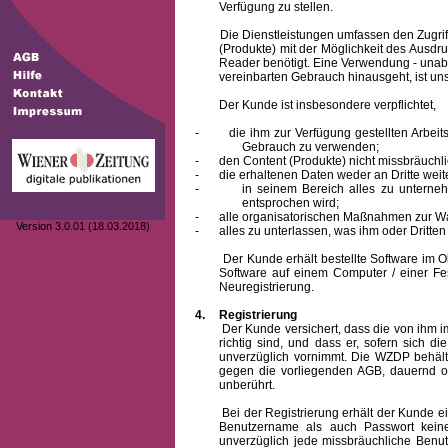
Verfügung zu stellen.
Die Dienstleistungen umfassen den Zugriff
(Produkte) mit der Möglichkeit des Ausd
Reader benötigt. Eine Verwendung - unab
vereinbarten Gebrauch hinausgeht, ist unst
Der Kunde ist insbesondere verpflichtet,
-
die ihm zur Verfügung gestellten Arbe
Gebrauch zu verwenden;
-
den Content (Produkte) nicht missbräuchl
-
die erhaltenen Daten weder an Dritte weit
-
in seinem Bereich alles zu unterne
entsprochen wird;
-
alle organisatorischen Maßnahmen zur W
Version 3.0.01 (18.03.2018)
-
alles zu unterlassen, was ihm oder Dritt
Der Kunde erhält bestellte Software im Obje
Software auf einem Computer / einer Fes
Neuregistrierung.
4.
Registrierung
Der Kunde versichert, dass die von ihm
richtig sind, und dass er, sofern sich 
unverzüglich vornimmt. Die WZDP behält
gegen die vorliegenden AGB, dauernd o
unberührt.
Bei der Registrierung erhält der Kunde e
Benutzername
als auch Passwort keine
unverzüglich jede missbräuchliche Ben