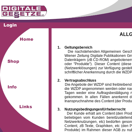
ALL
1.
Geltungsbereich
Die nachstehenden Allgemeinen Geschäftsb
Wiener Zeitung Digitale Publikationen 
Datenträgern (zB CD-ROM) angebotenem 
oder "Produkte"). Dieser Content (die
(Netzwerklösungen) zur Verfügung gestell
schriftlicher Anerkennung durch die WZDP
2.
Vertragsabschluss
Die Angebote der WZDP sind freibleibend. Au
die WZDP angenommen werden oder nach
Tagen weder eine Auftragsbestätigung n
gekommen. In allen Fällen anerkennt d
Inanspruchnahme des Content (der Produkte)
3.
Nutzungsbedingungen/Urheberrecht
Der Kunde erhält am Content (den Produkten
beliebigen vom Kunden bereitzustellen
Netzwerknutzungen, etc) bedürfen gesond
Content, zB Texte, Graphiken, etc (den P
Produkte) im Rahmen dieser AGB zu nutzen.