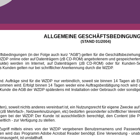
ALLGEMEINE GESCHÄFTSBEDINGUN
(STAND 01/2004)
ingungen (in der Folge auch kurz "AGB") gelten für die Geschäftsbeziehungen
DP online oder auf Datenträgern (zB CD-ROM) angebotenem und gespeichertem 
dukte) werden im Internet, auf Datenträgern (zB CD-ROM) oder für Kunden-Se
 Kunden gelten nur bei schriftlicher Anerkennung durch die WZDP.
 Aufträge sind für die WZDP nur verbindlich, soweit sie binnen 14 Tagen a
mmen wird. Erfolgt binnen 14 Tagen weder eine Auftragsbestätigung noch wird de
Kunde die AGB der WZDP spätestens mit Installation oder Gebrauch oder sonstiger
 soweit nichts anderes vereinbart ist, ein Nutzungsrecht für eigene Zwecke auf
B Mehrfach-, Netzwerknutzungen, etc) bedürfen gesonderter schriftlicher Verein
iegen bei der WZDP. Der Kunde ist ausschließlich berechtigt, den Content (die P
eltlich - zur Verfügung zu stellen.
f mittels eines von der WZDP vergebenen Benutzernamens und Passwortes a
en wird das Programm Adobe Acrobat Reader benötigt. Eine Verwendung - unab
ausgeht, ist unstatthaft.