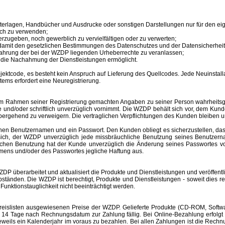
unterlagen, Handbücher und Ausdrucke oder sonstigen Darstellungen nur für den 
ich zu verwenden;
erzugeben, noch gewerblich zu vervielfältigen oder zu verwerten;
 damit den gesetzlichen Bestimmungen des Datenschutzes und der Datensicherheit
ahrung der bei der WZDP liegenden Urheberrechte zu veranlassen;
en die Nachahmung der Dienstleistungen ermöglicht.
tcode, es besteht kein Anspruch auf Lieferung des Quellcodes. Jede Neuinstallat
tems erfordert eine Neuregistrierung.
im Rahmen seiner Registrierung gemachten Angaben zu seiner Person wahrheitsge
e und/oder schriftlich unverzüglich vornimmt. Die WZDP behält sich vor, dem Ku
bergehend zu verweigern.
Die vertraglichen Verpflichtungen des Kunden bleiben u
inen
Benutzernamen
und ein Passwort. Den Kunden obliegt es sicherzustellen, d
t sich, der WZDP unverzüglich jede missbräuchliche Benutzung seines
Benutzer
hlichen Benutzung hat der Kunde unverzüglich die Änderung seines Passwortes 
amens
und/oder des Passwortes jegliche Haftung aus.
überarbeitet und aktualisiert die Produkte und Dienstleistungen und veröffentl
änden. Die WZDP ist berechtigt, Produkte und Dienstleistungen - soweit dies recht
unktionstauglichkeit nicht beeinträchtigt werden.
slisten ausgewiesenen Preise der WZDP. Gelieferte Produkte (CD-ROM, Software
 Tage nach Rechnungsdatum zur Zahlung fällig. Bei Online-Bezahlung erfolgt 
r jeweils ein Kalenderjahr im voraus zu bezahlen. Bei allen Zahlungen ist die R