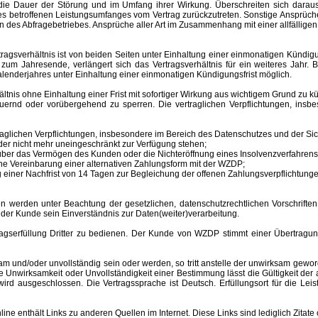
ür die Dauer der Störung und im Umfang ihrer Wirkung. Überschreiten sich dar
 des betroffenen Leistungsumfanges vom Vertrag zurückzutreten. Sonstige Ansprüche
 des Abfragebetriebes. Ansprüche aller Art im Zusammenhang mit einer allfälligen
sverhältnis ist von beiden Seiten unter Einhaltung einer einmonatigen Kündigungs
m Jahresende, verlängert sich das Vertragsverhältnis für ein weiteres Jahr. B
lenderjahres unter Einhaltung einer einmonatigen Kündigungsfrist möglich.
nis ohne Einhaltung einer Frist mit sofortiger Wirkung aus wichtigem Grund zu kü
auernd oder vorübergehend zu sperren.
Die vertraglichen Verpflichtungen, ins
aglichen Verpflichtungen, insbesondere im Bereich des Datenschutzes und der Sich
er nicht mehr uneingeschränkt zur Verfügung stehen;
s über das Vermögen des Kunden oder die Nichteröffnung eines Insolvenzverfahr
ne Vereinbarung einer alternativen Zahlungsform mit der WZDP;
einer Nachfrist von 14 Tagen zur Begleichung der offenen Zahlungsverpflichtunge
 unter Beachtung der gesetzlichen, datenschutzrechtlichen Vorschriften er
 der Kunde sein Einverständnis zur Daten(weiter)verarbeitung.
erfüllung Dritter zu bedienen. Der Kunde von WZDP stimmt einer Übertragung 
d/oder unvollständig sein oder werden, so tritt anstelle der unwirksam gewor
Unwirksamkeit oder Unvollständigkeit einer Bestimmung lässt die Gültigkeit der
ird ausgeschlossen. Die Vertragssprache ist Deutsch.
Erfüllungsort
für die Le
enthält Links zu anderen Quellen im Internet. Diese Links sind lediglich Zitate 