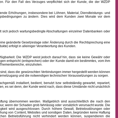
n. Für den Fall des Verzuges verpflichtet sich der Kunde, die der WZDP
ffende Erhöhungen, insbesondere bei Löhnen, Material, Dienstleistungs- und
hlungsbedingungen zu ändern. Dies wird dem Kunden zwei Monate vor dem
sich jedoch wartungsbedingte Abschaltungen einzelner Datenbanken oder
 eine geänderte Gesetzeslage oder Änderung durch die Rechtsprechung eine
kte) erfolgt in alleiniger Verantwortung des Kunden.
fügbarkeit.
Die WZDP weist jedoch darauf hin, dass sie keine Gewähr oder
ngen entspricht (entsprechen) oder der Kunde damit ein bestimmtes, vom ihm
en Themenbereiche, einzuholen.
sind, dass die gewünschten Verbindungen immer hergestellt werden können
nternetzugang und die notwendigen technischen Voraussetzungen zu sorgen.
äß installiert, bedient, benutzt bzw selbstständig gewartet, repariert,
n, es sei denn, der Kunde weist nach, dass diese Umstände nicht ursächlich
 Haftung übernommen werden. Maßgeblich sind ausschließlich die nach den
ur, wenn der Schaden grob fahrlässig oder vorsätzlich verursacht wurde. Die
igkeit wird ausgeschlossen.
Durch höhere Gewalt, Betriebsstörungen oder
ichung von Content, Websites und sonstigen Daten, begründen keine Haftung
hen Betriebsführung nicht verhindert werden können, suspendieren die