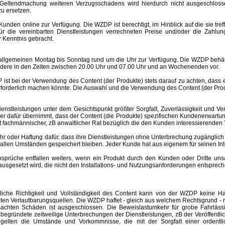
Geltendmachung weiteren Verzugsschadens wird hierdurch nicht ausgeschlosse
u ersetzen.
nden online zur Verfügung. Die WZDP ist berechtigt, im Hinblick auf die sie tre
 für die vereinbarten Dienstleistungen verrechneten Preise und/oder die Za
 Kenntnis gebracht.
meinen Montag bis Sonntag rund um die Uhr zur Verfügung. Die WZDP behält 
ere in den Zeiten zwischen 20.00 Uhr und 07.00 Uhr und an Wochenenden vor.
st bei der Verwendung des Content (der Produkte) stets darauf zu achten, dass
rforderlich machen könnte. Die Auswahl und die Verwendung des Content (der Produ
eistungen unter dem Gesichtspunkt größter Sorgfalt, Zuverlässigkeit und Ver
der dafür übernimmt, dass der Content (die Produkte) spezifischen Kundenerwartu
 ist fachmännischer, zB anwaltlicher Rat bezüglich die den Kunden interessierend
er Haftung dafür, dass ihre Dienstleistungen ohne Unterbrechung zugänglich 
r allen Umständen gespeichert bleiben. Jeder Kunde hat aus eigenem für seinen I
e entfallen weiters, wenn ein Produkt durch den Kunden oder Dritte unsachgem
esetzt wird, die nicht den Installations- und Nutzungsanforderungen entspreche
altliche Richtigkeit und Vollständigkeit des Content kann von der WZDP keine
mten Verlautbarungsquellen.
Die WZDP haftet - gleich aus welchem Rechtsgrund - n
ursachten Schäden ist ausgeschlossen.
Die Beweislastumkehr für grobe Fahrläss
begründete zeitweilige Unterbrechungen der Dienstleistungen, zB der Veröffentl
elten die Umstände und Vorkommnisse, die mit der Sorgfalt einer ordentlic