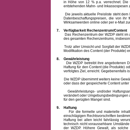
in Höhe von 12 % p.a. verrechnet.
Die 
entstehenden Mahn- und Inkassospesen z
Die jeweils aktuelle Preisliste steht dem Ku
Datenbeschaffungspreisen, die von ihr
Wirksamwerden online oder per e-Mail zur
7.
Verfügbarkeit Rechenzentrum/Content
Das Rechenzentrum der WZDP steht im allge
des gesamten Rechenzentrums, insbesond
Trotz aller Umsicht und Sorgfalt der WZDP i
Modifikation des Content (der Produkte) e
8.
Gewährleistung
Die WZDP betreibt ihre angebotenen Dienstl
Haftung für den Content (die Produkte) o
verfolgtes Ziel, erreicht. Gegebenenfalls
Die WZDP übernimmt weiters keine Gewähr od
oder dass der gespeicherte Content unte
Gewährleistungs- und/oder Haftungsansprüch
verändert oder Umgebungsbedingungen ausg
für den gerügten Mangel sind.
9.
Haftung
Für die formelle und materielle inh
einschlägigen Rechtsvorschriften bestim
Haftung bei allen leicht fahrlässig ver
technisch nicht voraussehbare Umstände 
der WZDP. Höhere Gewalt, als solche g