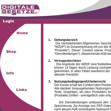
1.
Geltungsbereich
Die nachstehenden Allgemeinen Geschäftsbed
"WZDP") im Zusammenhang mit von der WZ
"Produkte"). Dieser Content (diese Pro
"Dienstleistungen"). Abweichende AGB des
2.
Vertragsabschluss
Die Angebote der WZDP sind freibleibend.
binnen 14 Tagen durch Leistung nachgeko
gekommen. In allen Fällen anerkennt der 
aktuelle Preisliste.
3.
Nutzungsbedingungen/Urheberrecht
Der Kunde erhält am Content (den Produkten),
Alle darüber hinausgehenden Nutzungen (z
Texte, Graphiken, etc (den Produkten) l
(Produkte) Dritten - unentgeltlich oder entg
Die Dienstleistungen umfassen den Zugrif
Speicherung. Zur Anzeige von PDF-Datei
nach diesen AGB vereinbarten Gebrauch hin