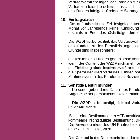
Vertragsverpflichtungen der Parteien f
Vertragsparteien berechtigt, hinsichtlich
des Kunden infolge auftretender Störungen
10.
Vertragsdauer
Das auf unbestimmte Zeit festgelegte Vertrag
Monat vor Jahresende keine Kündigung zu
erstmals mit Ende des nächstfolgenden Ka
Die WZDP ist berechtigt, das Vertragsverhält
des Kunden zu den Dienstleistungen d
Gründe sind insbesondere:
-
ein Verstoß des Kunden gegen seine vertr
-
wenn der Content der WZDP nicht mehr od
-
die Einleitung eines Insolvenzverfahren
-
die Sperre der Kreditkarte des Kunden oh
-
Zahlungsverzug des Kunden trotz Setzung 
11.
Sonstige Bestimmungen
Personengebundene Daten des Kunden werden
Angabe seiner persönlichen Daten erklärt
Die WZDP ist berechtigt, sich bei Vertrags
unwiderruflich zu.
Sollte eine Bestimmung der AGB unwirksam un
kommende, rechtsgültige Bestimmung. Die 
Die Anwendbarkeit des UN-Kaufrechtes w
gesetzlich zulässig, Wien.
Der Content in der Dokumentation oder online 