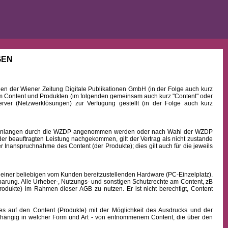
GEN
 der Wiener Zeitung Digitale Publikationen GmbH (in der Folge auch kurz
Content und Produkten (im folgenden gemeinsam auch kurz "Content" oder
rver (Netzwerklösungen) zur Verfügung gestellt (in der Folge auch kurz
b Einlangen durch die WZDP angenommen werden oder nach Wahl der WZDP
r beauftragten Leistung nachgekommen, gilt der Vertrag als nicht zustande
 Inanspruchnahme des Content (der Produkte); dies gilt auch für die jeweils
 einer beliebigen vom Kunden bereitzustellenden Hardware (PC-Einzelplatz).
barung. Alle Urheber-, Nutzungs- und sonstigen Schutzrechte am Content, zB
rodukte) im Rahmen dieser AGB zu nutzen. Er ist nicht berechtigt, Content
uf den Content (Produkte) mit der Möglichkeit des Ausdrucks und der
hängig in welcher Form und Art - von entnommenem Content, die über den