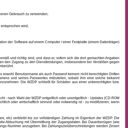
eigenen Gebrauch zu verwenden;
 entsprochen wird;
ion der Software auf einem Computer / einer Festplatte (einem Datenträger)
mäß und richtig sind, und dass er, sofern sich die dort gemachten Angaben
nden den Zugang zu den Dienstleistungen, insbesondere bei Verstößen gegen
nberührt.
ass sowohl
Benutzername
als auch Passwort keinem nicht berechtigten Dritten
namens
und seines Passwortes mitzuteilen, sobald ihm eine solche bekannt
vorzunehmen. Die WZDP schließt für Schäden aus einer unberechtigten bzw.
icht - nach Wahl der WZDP entgeltlich oder unentgeltlich - Updates (CD-ROM
lich oder wirtschaftlich sinnvoll oder notwendig ist - zu modifizieren, wenn
, etc) verbleibt bis zur vollständigen Zahlung im Eigentum der WZDP. Die
die Abbuchung mit Übermittlung der Zugangsdaten. Bei Dauerbezügen (wie
echnungs-Nummer anzugeben. Bei Zahlungszielüberschreitungen werden Zinsen