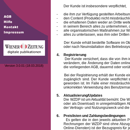
Der Kunde ist insbesondere verpflichtet,
-
die ihm zur Verfügung gestellten Arbeits
-
den Content (Produkte) nicht missbräuchl
-
die erhaltenen Daten weder an Dritte weit
-
in seinem Bereich alles zu unternehmen,
-
alle organisatorischen Maßnahmen zur W
-
alles zu unterlassen, was ihm oder Dritt
Der Kunde erhält bestellte Software im Objek
oder nach Neuinstallation des Betriebssys
4.
Registrierung
Der Kunde versichert, dass die von ihm 
verändern, die Änderung der Daten onlin
Version 3.0.01 (18.03.2018)
die vorliegenden AGB, dauernd oder vorü
Bei der Registrierung erhält der Kunde e
zugänglich sind. Der Kunde verpflichte
geworden ist. Im Falle einer missbräuc
unkorrekten Verwendung des
Benutzern
5.
Aktualisierung/Updates
Die WZDP ist um Aktualität bemüht. Die WZDP 
oder als Download) in unregelmäßigen Abst
der Vertrags- und Nutzungszweck und die F
6.
Preislisten und Zahlungsbedingungen
Es gelten die in den jeweils aktuellen Prei
Rechnungen der WZDP sind ohne Abzug 14
Online-Diensten) ist der Bezugspreis fü