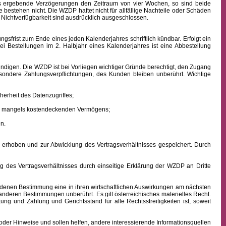
aus ergebende Verzögerungen den Zeitraum von vier Wochen, so sind beide
 bestehen nicht. Die WZDP haftet nicht für allfällige Nachteile oder Schäden
 Nichtverfügbarkeit sind ausdrücklich ausgeschlossen.
frist zum Ende eines jeden Kalenderjahres schriftlich kündbar. Erfolgt ein
ei Bestellungen im 2. Halbjahr eines Kalenderjahres ist eine Abbestellung
ndigen. Die WZDP ist bei Vorliegen wichtiger Gründe berechtigt, den Zugang
besondere Zahlungsverpflichtungen, des Kunden bleiben unberührt.
Wichtige
erheit des Datenzugriffes;
ens mangels kostendeckenden Vermögens;
n.
hoben und zur Abwicklung des Vertragsverhältnisses gespeichert. Durch
des Vertragsverhältnisses durch einseitige Erklärung der WZDP an Dritte
denen Bestimmung eine in ihren wirtschaftlichen Auswirkungen am nächsten
 anderen Bestimmungen unberührt. Es gilt österreichisches
materielles
Recht.
istung und Zahlung
und Gerichtsstand für alle Rechtsstreitigkeiten ist, soweit
oder Hinweise und sollen helfen, andere interessierende Informationsquellen