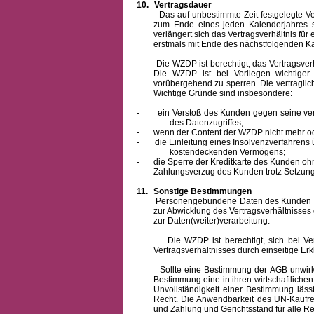
10.
Vertragsdauer
Das auf unbestimmte Zeit festgelegte Vertra
zum Ende eines jeden Kalenderjahres s
verlängert sich das Vertragsverhältnis für
erstmals mit Ende des nächstfolgenden Ka
Die WZDP ist berechtigt, das Vertragsverhäl
Die WZDP ist bei Vorliegen wichtige
vorübergehend zu sperren.
Die vertragli
Wichtige Gründe sind insbesondere:
-
ein Verstoß des Kunden gegen seine ver
des Datenzugriffes;
-
wenn der Content der WZDP nicht mehr od
-
die Einleitung eines Insolvenzverfahren
kostendeckenden Vermögens;
-
die Sperre der Kreditkarte des Kunden oh
-
Zahlungsverzug des Kunden trotz Setzung 
11.
Sonstige Bestimmungen
Personengebundene Daten des Kunden werden
zur Abwicklung des Vertragsverhältnisses
zur Daten(weiter)verarbeitung.
Die WZDP ist berechtigt, sich bei Vertra
Vertragsverhältnisses durch einseitige Er
Sollte eine Bestimmung der AGB unwirksam 
Bestimmung eine in ihren wirtschaftlich
Unvollständigkeit einer Bestimmung läss
Recht.
Die Anwendbarkeit des UN-Kaufrec
und Zahlung
und Gerichtsstand für alle Rec