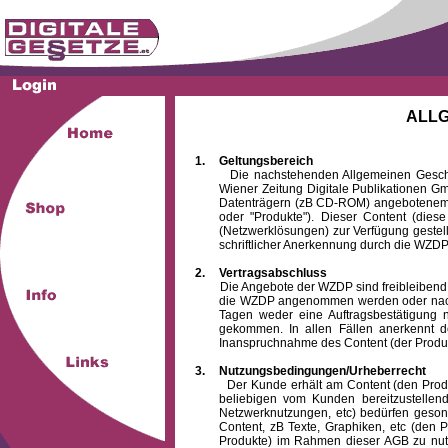
ALL
1.
Geltungsbereich
Die nachstehenden Allgemeinen Geschäftsb
Wiener Zeitung Digitale Publikationen 
Datenträgern (zB CD-ROM) angebotenem 
oder "Produkte"). Dieser Content (die
(Netzwerklösungen) zur Verfügung gestell
schriftlicher Anerkennung durch die WZDP
2.
Vertragsabschluss
Die Angebote der WZDP sind freibleibend. Au
die WZDP angenommen werden oder nach
Tagen weder eine Auftragsbestätigung n
gekommen. In allen Fällen anerkennt d
Inanspruchnahme des Content (der Produkte)
3.
Nutzungsbedingungen/Urheberrecht
Der Kunde erhält am Content (den Produkten
beliebigen vom Kunden bereitzustellen
Netzwerknutzungen, etc) bedürfen gesond
Content, zB Texte, Graphiken, etc (den P
Produkte) im Rahmen dieser AGB zu nutzen.