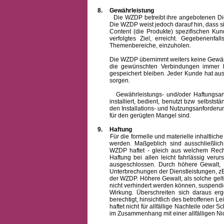
8.
Gewährleistung
Die WZDP betreibt ihre angebotenen Dienstl
Die WZDP weist jedoch darauf hin, dass s
Content (die Produkte) spezifischen Ku
verfolgtes Ziel, erreicht. Gegebenenfa
Themenbereiche, einzuholen.
Die WZDP übernimmt weiters keine Gewähr od
die gewünschten Verbindungen immer h
gespeichert bleiben. Jeder Kunde hat au
sorgen.
Gewährleistungs- und/oder Haftungsansprü
installiert, bedient, benutzt bzw selbsts
den Installations- und Nutzungsanforderu
für den gerügten Mangel sind.
9.
Haftung
Für die formelle und materielle inhaltli
werden. Maßgeblich sind ausschließlic
WZDP haftet - gleich aus welchem Recht
Haftung bei allen leicht fahrlässig ver
ausgeschlossen.
Durch höhere Gewalt, 
Unterbrechungen der Dienstleistungen, zB
der WZDP. Höhere Gewalt, als solche gelt
nicht verhindert werden können, suspendie
Wirkung. Überschreiten sich daraus er
berechtigt, hinsichtlich des betroffenen
haftet nicht für allfällige Nachteile ode
im Zusammenhang mit einer allfälligen Ni