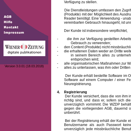
Verfügung zu stellen.
Die Dienstleistungen umfassen den Zugriff
(Produkte) mit der Möglichkeit des Ausd
Reader benötigt. Eine Verwendung - unab
vereinbarten Gebrauch hinausgeht, ist unst
Der Kunde ist insbesondere verpflichtet,
-
die ihm zur Verfügung gestellten Arbe
Gebrauch zu verwenden;
-
den Content (Produkte) nicht missbräuchl
-
die erhaltenen Daten weder an Dritte weit
-
in seinem Bereich alles zu unterne
entsprochen wird;
-
alle organisatorischen Maßnahmen zur W
Version 3.0.01 (18.03.2018)
-
alles zu unterlassen, was ihm oder Dritt
Der Kunde erhält bestellte Software im Obje
Software auf einem Computer / einer Fes
Neuregistrierung.
4.
Registrierung
Der Kunde versichert, dass die von ihm
richtig sind, und dass er, sofern sich 
unverzüglich vornimmt. Die WZDP behält
gegen die vorliegenden AGB, dauernd o
unberührt.
Bei der Registrierung erhält der Kunde e
Benutzername
als auch Passwort keine
unverzüglich jede missbräuchliche Ben