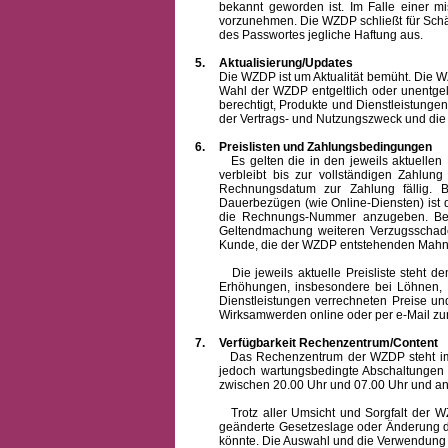
bekannt geworden ist. Im Falle einer 
vorzunehmen. Die WZDP schließt für Sch
des Passwortes jegliche Haftung aus.
5.
Aktualisierung/Updates
Die WZDP ist um Aktualität bemüht. Die WZDP 
Wahl der WZDP entgeltlich oder unentge
berechtigt, Produkte und Dienstleistungen 
der Vertrags- und Nutzungszweck und die F
6.
Preislisten und Zahlungsbedingungen
Es gelten die in den jeweils aktuellen Pr
verbleibt bis zur vollständigen Zah
Rechnungsdatum zur Zahlung fällig. B
Dauerbezügen (wie Online-Diensten) ist d
die Rechnungs-Nummer anzugeben. Bei 
Geltendmachung weiteren Verzugsschaden
Kunde, die der WZDP entstehenden Mahn-
Die jeweils aktuelle Preisliste steht dem K
Erhöhungen, insbesondere bei Löhnen, Ma
Dienstleistungen verrechneten Preise 
Wirksamwerden online oder per e-Mail zur
7.
Verfügbarkeit Rechenzentrum/Content
Das Rechenzentrum der WZDP steht im all
jedoch wartungsbedingte Abschaltungen
zwischen 20.00 Uhr und 07.00 Uhr und a
Trotz aller Umsicht und Sorgfalt der WZDP
geänderte Gesetzeslage oder Änderung du
könnte. Die Auswahl und die Verwendung d