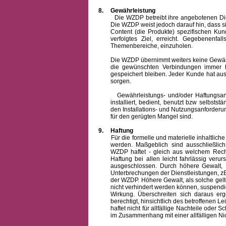
8.
Gewährleistung
Die WZDP betreibt ihre angebotenen Dienstl
Die WZDP weist jedoch darauf hin, dass s
Content (die Produkte) spezifischen Ku
verfolgtes Ziel, erreicht. Gegebenenfa
Themenbereiche, einzuholen.
Die WZDP übernimmt weiters keine Gewähr od
die gewünschten Verbindungen immer h
gespeichert bleiben. Jeder Kunde hat au
sorgen.
Gewährleistungs- und/oder Haftungsansprü
installiert, bedient, benutzt bzw selbsts
den Installations- und Nutzungsanforderu
für den gerügten Mangel sind.
9.
Haftung
Für die formelle und materielle inhaltli
werden. Maßgeblich sind ausschließlic
WZDP haftet - gleich aus welchem Recht
Haftung bei allen leicht fahrlässig ver
ausgeschlossen.
Durch höhere Gewalt, 
Unterbrechungen der Dienstleistungen, zB
der WZDP. Höhere Gewalt, als solche gelt
nicht verhindert werden können, suspendie
Wirkung. Überschreiten sich daraus er
berechtigt, hinsichtlich des betroffenen
haftet nicht für allfällige Nachteile ode
im Zusammenhang mit einer allfälligen Ni