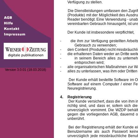
Verfügung zu stellen.
Die Dienstleistungen umfassen den Zugriff
(Produkte) mit der Möglichkeit des Ausd
Reader benötigt. Eine Verwendung - unab
vereinbarten Gebrauch hinausgeht, ist unst
Der Kunde ist insbesondere verpflichtet,
-
die ihm zur Verfügung gestellten Arbe
Gebrauch zu verwenden;
-
den Content (Produkte) nicht missbräuchl
-
die erhaltenen Daten weder an Dritte weit
-
in seinem Bereich alles zu unterne
entsprochen wird;
-
alle organisatorischen Maßnahmen zur W
Version 3.0.01 (18.03.2018)
-
alles zu unterlassen, was ihm oder Dritt
Der Kunde erhält bestellte Software im Obje
Software auf einem Computer / einer Fes
Neuregistrierung.
4.
Registrierung
Der Kunde versichert, dass die von ihm
richtig sind, und dass er, sofern sich 
unverzüglich vornimmt. Die WZDP behält
gegen die vorliegenden AGB, dauernd o
unberührt.
Bei der Registrierung erhält der Kunde e
Benutzername
als auch Passwort keine
unverzüglich jede missbräuchliche Ben