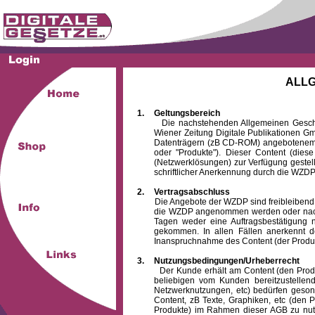
ALL
1.
Geltungsbereich
Die nachstehenden Allgemeinen Geschäftsb
Wiener Zeitung Digitale Publikationen 
Datenträgern (zB CD-ROM) angebotenem 
oder "Produkte"). Dieser Content (die
(Netzwerklösungen) zur Verfügung gestell
schriftlicher Anerkennung durch die WZDP
2.
Vertragsabschluss
Die Angebote der WZDP sind freibleibend. Au
die WZDP angenommen werden oder nach
Tagen weder eine Auftragsbestätigung n
gekommen. In allen Fällen anerkennt d
Inanspruchnahme des Content (der Produkte)
3.
Nutzungsbedingungen/Urheberrecht
Der Kunde erhält am Content (den Produkten
beliebigen vom Kunden bereitzustellen
Netzwerknutzungen, etc) bedürfen gesond
Content, zB Texte, Graphiken, etc (den P
Produkte) im Rahmen dieser AGB zu nutzen.