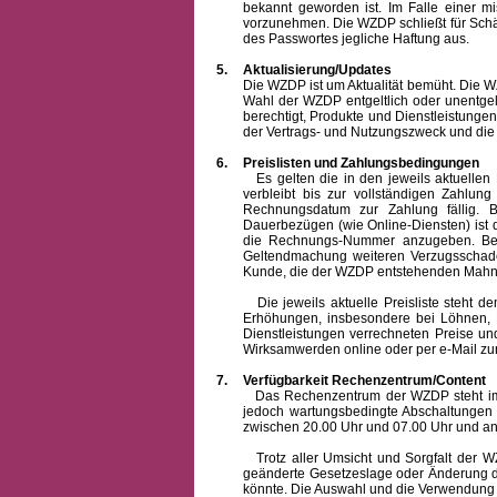
bekannt geworden ist. Im Falle einer 
vorzunehmen. Die WZDP schließt für Sch
des Passwortes jegliche Haftung aus.
5.
Aktualisierung/Updates
Die WZDP ist um Aktualität bemüht. Die WZDP 
Wahl der WZDP entgeltlich oder unentge
berechtigt, Produkte und Dienstleistungen 
der Vertrags- und Nutzungszweck und die F
6.
Preislisten und Zahlungsbedingungen
Es gelten die in den jeweils aktuellen Pr
verbleibt bis zur vollständigen Zah
Rechnungsdatum zur Zahlung fällig. B
Dauerbezügen (wie Online-Diensten) ist d
die Rechnungs-Nummer anzugeben. Bei 
Geltendmachung weiteren Verzugsschaden
Kunde, die der WZDP entstehenden Mahn-
Die jeweils aktuelle Preisliste steht dem K
Erhöhungen, insbesondere bei Löhnen, Ma
Dienstleistungen verrechneten Preise 
Wirksamwerden online oder per e-Mail zur
7.
Verfügbarkeit Rechenzentrum/Content
Das Rechenzentrum der WZDP steht im all
jedoch wartungsbedingte Abschaltungen
zwischen 20.00 Uhr und 07.00 Uhr und a
Trotz aller Umsicht und Sorgfalt der WZDP
geänderte Gesetzeslage oder Änderung du
könnte. Die Auswahl und die Verwendung d