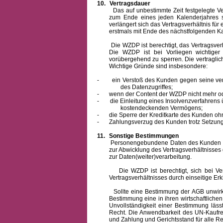
10.
Vertragsdauer
Das auf unbestimmte Zeit festgelegte Vertra
zum Ende eines jeden Kalenderjahres s
verlängert sich das Vertragsverhältnis für
erstmals mit Ende des nächstfolgenden Ka
Die WZDP ist berechtigt, das Vertragsverhäl
Die WZDP ist bei Vorliegen wichtige
vorübergehend zu sperren.
Die vertragli
Wichtige Gründe sind insbesondere:
-
ein Verstoß des Kunden gegen seine ver
des Datenzugriffes;
-
wenn der Content der WZDP nicht mehr od
-
die Einleitung eines Insolvenzverfahren
kostendeckenden Vermögens;
-
die Sperre der Kreditkarte des Kunden oh
-
Zahlungsverzug des Kunden trotz Setzung 
11.
Sonstige Bestimmungen
Personengebundene Daten des Kunden werden
zur Abwicklung des Vertragsverhältnisses
zur Daten(weiter)verarbeitung.
Die WZDP ist berechtigt, sich bei Vertra
Vertragsverhältnisses durch einseitige Er
Sollte eine Bestimmung der AGB unwirksam 
Bestimmung eine in ihren wirtschaftlich
Unvollständigkeit einer Bestimmung läss
Recht.
Die Anwendbarkeit des UN-Kaufrec
und Zahlung
und Gerichtsstand für alle Rec