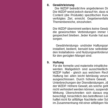
8.
Gewährleistung
Die WZDP betreibt ihre angebotenen Dienstl
Die WZDP weist jedoch darauf hin, dass s
Content (die Produkte) spezifischen Ku
verfolgtes Ziel, erreicht. Gegebenenfa
Themenbereiche, einzuholen.
Die WZDP übernimmt weiters keine Gewähr od
die gewünschten Verbindungen immer h
gespeichert bleiben. Jeder Kunde hat au
sorgen.
Gewährleistungs- und/oder Haftungsansprü
installiert, bedient, benutzt bzw selbsts
den Installations- und Nutzungsanforderu
für den gerügten Mangel sind.
9.
Haftung
Für die formelle und materielle inhaltli
werden. Maßgeblich sind ausschließlic
WZDP haftet - gleich aus welchem Recht
Haftung bei allen leicht fahrlässig ver
ausgeschlossen.
Durch höhere Gewalt, 
Unterbrechungen der Dienstleistungen, zB
der WZDP. Höhere Gewalt, als solche gelt
nicht verhindert werden können, suspendie
Wirkung. Überschreiten sich daraus er
berechtigt, hinsichtlich des betroffenen
haftet nicht für allfällige Nachteile ode
im Zusammenhang mit einer allfälligen Ni