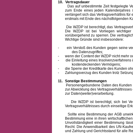
10.
Vertragsdauer
Das auf unbestimmte Zeit festgelegte Vertra
zum Ende eines jeden Kalenderjahres s
verlängert sich das Vertragsverhältnis für
erstmals mit Ende des nächstfolgenden Ka
Die WZDP ist berechtigt, das Vertragsverhäl
Die WZDP ist bei Vorliegen wichtige
vorübergehend zu sperren.
Die vertragli
Wichtige Gründe sind insbesondere:
-
ein Verstoß des Kunden gegen seine ver
des Datenzugriffes;
-
wenn der Content der WZDP nicht mehr od
-
die Einleitung eines Insolvenzverfahren
kostendeckenden Vermögens;
-
die Sperre der Kreditkarte des Kunden oh
-
Zahlungsverzug des Kunden trotz Setzung 
11.
Sonstige Bestimmungen
Personengebundene Daten des Kunden werden
zur Abwicklung des Vertragsverhältnisses
zur Daten(weiter)verarbeitung.
Die WZDP ist berechtigt, sich bei Vertra
Vertragsverhältnisses durch einseitige Er
Sollte eine Bestimmung der AGB unwirksam 
Bestimmung eine in ihren wirtschaftlich
Unvollständigkeit einer Bestimmung läss
Recht.
Die Anwendbarkeit des UN-Kaufrec
und Zahlung
und Gerichtsstand für alle Rec