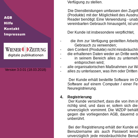
Verfügung zu stellen.
Die Dienstleistungen umfassen den Zugriff
(Produkte) mit der Möglichkeit des Ausd
Reader benötigt. Eine Verwendung - unab
vereinbarten Gebrauch hinausgeht, ist unst
Der Kunde ist insbesondere verpflichtet,
-
die ihm zur Verfügung gestellten Arbe
Gebrauch zu verwenden;
-
den Content (Produkte) nicht missbräuchl
-
die erhaltenen Daten weder an Dritte weit
-
in seinem Bereich alles zu unterne
entsprochen wird;
-
alle organisatorischen Maßnahmen zur W
Version 3.0.01 (18.03.2018)
-
alles zu unterlassen, was ihm oder Dritt
Der Kunde erhält bestellte Software im Obje
Software auf einem Computer / einer Fes
Neuregistrierung.
4.
Registrierung
Der Kunde versichert, dass die von ihm
richtig sind, und dass er, sofern sich 
unverzüglich vornimmt. Die WZDP behält
gegen die vorliegenden AGB, dauernd o
unberührt.
Bei der Registrierung erhält der Kunde e
Benutzername
als auch Passwort keine
unverzüglich jede missbräuchliche Ben