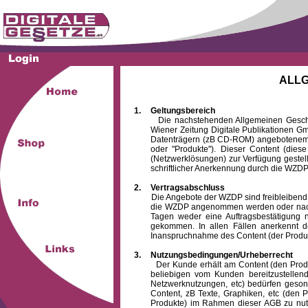
ALL
1.
Geltungsbereich
Die nachstehenden Allgemeinen Geschäftsb
Wiener Zeitung Digitale Publikationen 
Datenträgern (zB CD-ROM) angebotenem 
oder "Produkte"). Dieser Content (die
(Netzwerklösungen) zur Verfügung gestell
schriftlicher Anerkennung durch die WZDP
2.
Vertragsabschluss
Die Angebote der WZDP sind freibleibend. Au
die WZDP angenommen werden oder nach
Tagen weder eine Auftragsbestätigung n
gekommen. In allen Fällen anerkennt d
Inanspruchnahme des Content (der Produkte)
3.
Nutzungsbedingungen/Urheberrecht
Der Kunde erhält am Content (den Produkten
beliebigen vom Kunden bereitzustellen
Netzwerknutzungen, etc) bedürfen gesond
Content, zB Texte, Graphiken, etc (den P
Produkte) im Rahmen dieser AGB zu nutzen.