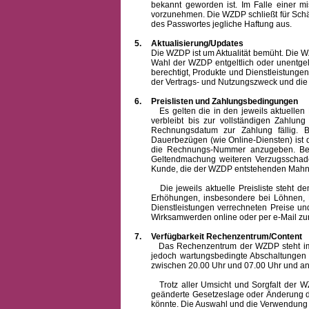
bekannt geworden ist. Im Falle einer 
vorzunehmen. Die WZDP schließt für Sch
des Passwortes jegliche Haftung aus.
5.
Aktualisierung/Updates
Die WZDP ist um Aktualität bemüht. Die WZDP 
Wahl der WZDP entgeltlich oder unentge
berechtigt, Produkte und Dienstleistungen 
der Vertrags- und Nutzungszweck und die F
6.
Preislisten und Zahlungsbedingungen
Es gelten die in den jeweils aktuellen Pr
verbleibt bis zur vollständigen Zah
Rechnungsdatum zur Zahlung fällig. B
Dauerbezügen (wie Online-Diensten) ist d
die Rechnungs-Nummer anzugeben. Bei 
Geltendmachung weiteren Verzugsschaden
Kunde, die der WZDP entstehenden Mahn-
Die jeweils aktuelle Preisliste steht dem K
Erhöhungen, insbesondere bei Löhnen, Ma
Dienstleistungen verrechneten Preise 
Wirksamwerden online oder per e-Mail zur
7.
Verfügbarkeit Rechenzentrum/Content
Das Rechenzentrum der WZDP steht im all
jedoch wartungsbedingte Abschaltungen
zwischen 20.00 Uhr und 07.00 Uhr und a
Trotz aller Umsicht und Sorgfalt der WZDP
geänderte Gesetzeslage oder Änderung du
könnte. Die Auswahl und die Verwendung d