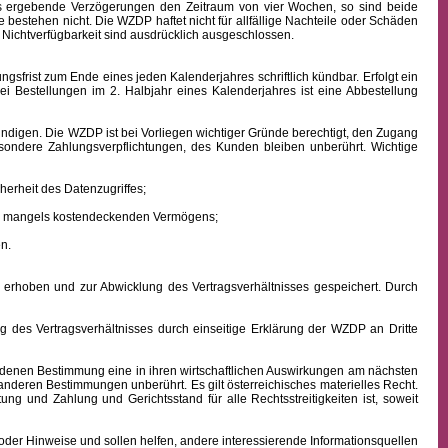
aus ergebende Verzögerungen den Zeitraum von vier Wochen, so sind beide
 bestehen nicht. Die WZDP haftet nicht für allfällige Nachteile oder Schäden
 Nichtverfügbarkeit sind ausdrücklich ausgeschlossen.
frist zum Ende eines jeden Kalenderjahres schriftlich kündbar. Erfolgt ein
ei Bestellungen im 2. Halbjahr eines Kalenderjahres ist eine Abbestellung
ndigen. Die WZDP ist bei Vorliegen wichtiger Gründe berechtigt, den Zugang
besondere Zahlungsverpflichtungen, des Kunden bleiben unberührt.
Wichtige
erheit des Datenzugriffes;
ens mangels kostendeckenden Vermögens;
n.
hoben und zur Abwicklung des Vertragsverhältnisses gespeichert. Durch
des Vertragsverhältnisses durch einseitige Erklärung der WZDP an Dritte
denen Bestimmung eine in ihren wirtschaftlichen Auswirkungen am nächsten
 anderen Bestimmungen unberührt. Es gilt österreichisches
materielles
Recht.
istung und Zahlung
und Gerichtsstand für alle Rechtsstreitigkeiten ist, soweit
oder Hinweise und sollen helfen, andere interessierende Informationsquellen