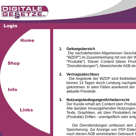
1.
Geltungsbereich
Die nachstehenden Allgemeinen Geschäftsbed
"WZDP") im Zusammenhang mit von der WZ
"Produkte"). Dieser Content (diese Pro
"Dienstleistungen"). Abweichende AGB des
2.
Vertragsabschluss
Die Angebote der WZDP sind freibleibend.
binnen 14 Tagen durch Leistung nachgeko
gekommen. In allen Fällen anerkennt der 
aktuelle Preisliste.
3.
Nutzungsbedingungen/Urheberrecht
Der Kunde erhält am Content (den Produkten),
Alle darüber hinausgehenden Nutzungen (z
Texte, Graphiken, etc (den Produkten) l
(Produkte) Dritten - unentgeltlich oder entg
Die Dienstleistungen umfassen den Zugrif
Speicherung. Zur Anzeige von PDF-Datei
nach diesen AGB vereinbarten Gebrauch hin