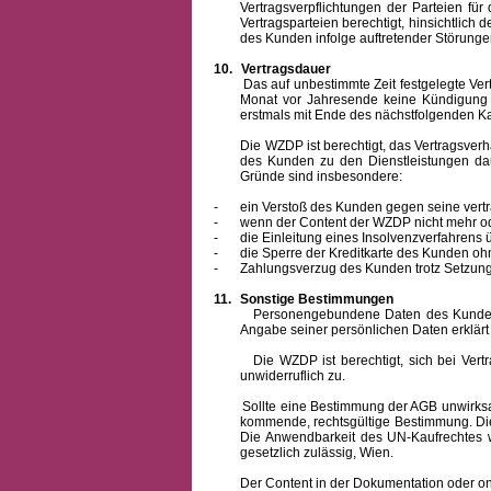
Vertragsverpflichtungen der Parteien f
Vertragsparteien berechtigt, hinsichtlich
des Kunden infolge auftretender Störungen
10.
Vertragsdauer
Das auf unbestimmte Zeit festgelegte Vertrag
Monat vor Jahresende keine Kündigung zu
erstmals mit Ende des nächstfolgenden Ka
Die WZDP ist berechtigt, das Vertragsverhält
des Kunden zu den Dienstleistungen d
Gründe sind insbesondere:
-
ein Verstoß des Kunden gegen seine vertr
-
wenn der Content der WZDP nicht mehr od
-
die Einleitung eines Insolvenzverfahren
-
die Sperre der Kreditkarte des Kunden oh
-
Zahlungsverzug des Kunden trotz Setzung 
11.
Sonstige Bestimmungen
Personengebundene Daten des Kunden werden
Angabe seiner persönlichen Daten erklärt
Die WZDP ist berechtigt, sich bei Vertrags
unwiderruflich zu.
Sollte eine Bestimmung der AGB unwirksam un
kommende, rechtsgültige Bestimmung. Die 
Die Anwendbarkeit des UN-Kaufrechtes w
gesetzlich zulässig, Wien.
Der Content in der Dokumentation oder online 