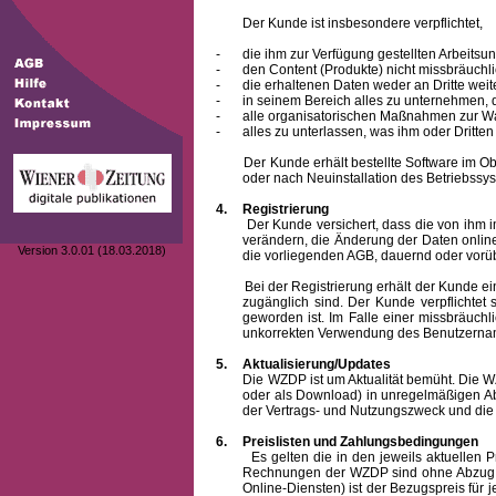
Der Kunde ist insbesondere verpflichtet,
-
die ihm zur Verfügung gestellten Arbeits
-
den Content (Produkte) nicht missbräuchl
-
die erhaltenen Daten weder an Dritte weit
-
in seinem Bereich alles zu unternehmen,
-
alle organisatorischen Maßnahmen zur W
-
alles zu unterlassen, was ihm oder Dritt
Der Kunde erhält bestellte Software im Objek
oder nach Neuinstallation des Betriebssys
4.
Registrierung
Der Kunde versichert, dass die von ihm 
verändern, die Änderung der Daten onlin
Version 3.0.01 (18.03.2018)
die vorliegenden AGB, dauernd oder vorü
Bei der Registrierung erhält der Kunde e
zugänglich sind. Der Kunde verpflichte
geworden ist. Im Falle einer missbräuc
unkorrekten Verwendung des
Benutzern
5.
Aktualisierung/Updates
Die WZDP ist um Aktualität bemüht. Die WZDP 
oder als Download) in unregelmäßigen Abst
der Vertrags- und Nutzungszweck und die F
6.
Preislisten und Zahlungsbedingungen
Es gelten die in den jeweils aktuellen Prei
Rechnungen der WZDP sind ohne Abzug 14
Online-Diensten) ist der Bezugspreis fü