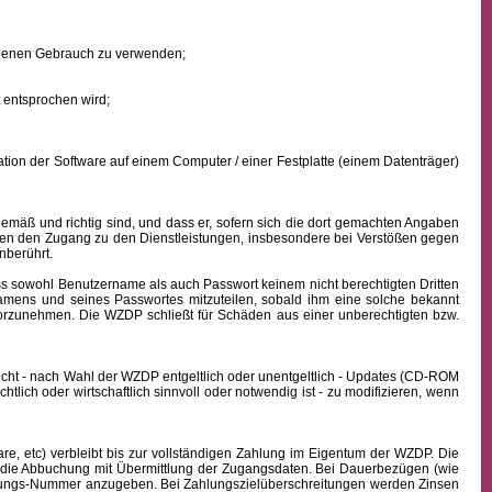
eigenen Gebrauch zu verwenden;
 entsprochen wird;
ion der Software auf einem Computer / einer Festplatte (einem Datenträger)
mäß und richtig sind, und dass er, sofern sich die dort gemachten Angaben
nden den Zugang zu den Dienstleistungen, insbesondere bei Verstößen gegen
nberührt.
ass sowohl
Benutzername
als auch Passwort keinem nicht berechtigten Dritten
namens
und seines Passwortes mitzuteilen, sobald ihm eine solche bekannt
vorzunehmen. Die WZDP schließt für Schäden aus einer unberechtigten bzw.
icht - nach Wahl der WZDP entgeltlich oder unentgeltlich - Updates (CD-ROM
lich oder wirtschaftlich sinnvoll oder notwendig ist - zu modifizieren, wenn
, etc) verbleibt bis zur vollständigen Zahlung im Eigentum der WZDP. Die
die Abbuchung mit Übermittlung der Zugangsdaten. Bei Dauerbezügen (wie
echnungs-Nummer anzugeben. Bei Zahlungszielüberschreitungen werden Zinsen