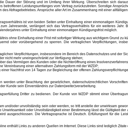
ür die Dauer der Störung und im Umfang ihrer Wirkung. Überschreiten sich dar
 des betroffenen Leistungsumfanges vom Vertrag zurückzutreten. Sonstige Ansprüche
 des Abfragebetriebes. Ansprüche aller Art im Zusammenhang mit einer allfälligen
sverhältnis ist von beiden Seiten unter Einhaltung einer einmonatigen Kündigungs
m Jahresende, verlängert sich das Vertragsverhältnis für ein weiteres Jahr. B
lenderjahres unter Einhaltung einer einmonatigen Kündigungsfrist möglich.
nis ohne Einhaltung einer Frist mit sofortiger Wirkung aus wichtigem Grund zu kü
auernd oder vorübergehend zu sperren.
Die vertraglichen Verpflichtungen, ins
aglichen Verpflichtungen, insbesondere im Bereich des Datenschutzes und der Sich
er nicht mehr uneingeschränkt zur Verfügung stehen;
s über das Vermögen des Kunden oder die Nichteröffnung eines Insolvenzverfahr
ne Vereinbarung einer alternativen Zahlungsform mit der WZDP;
einer Nachfrist von 14 Tagen zur Begleichung der offenen Zahlungsverpflichtunge
 unter Beachtung der gesetzlichen, datenschutzrechtlichen Vorschriften er
 der Kunde sein Einverständnis zur Daten(weiter)verarbeitung.
erfüllung Dritter zu bedienen. Der Kunde von WZDP stimmt einer Übertragung 
d/oder unvollständig sein oder werden, so tritt anstelle der unwirksam gewor
Unwirksamkeit oder Unvollständigkeit einer Bestimmung lässt die Gültigkeit der
ird ausgeschlossen. Die Vertragssprache ist Deutsch.
Erfüllungsort
für die Le
enthält Links zu anderen Quellen im Internet. Diese Links sind lediglich Zitate 