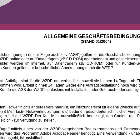
ALLGEMEINE GESCHÄFTSBEDINGUN
(STAND 01/2004)
ingungen (in der Folge auch kurz "AGB") gelten für die Geschäftsbeziehungen
DP online oder auf Datenträgern (zB CD-ROM) angebotenem und gespeichertem 
dukte) werden im Internet, auf Datenträgern (zB CD-ROM) oder für Kunden-Se
 Kunden gelten nur bei schriftlicher Anerkennung durch die WZDP.
 Aufträge sind für die WZDP nur verbindlich, soweit sie binnen 14 Tagen a
mmen wird. Erfolgt binnen 14 Tagen weder eine Auftragsbestätigung noch wird de
Kunde die AGB der WZDP spätestens mit Installation oder Gebrauch oder sonstiger
 soweit nichts anderes vereinbart ist, ein Nutzungsrecht für eigene Zwecke auf
B Mehrfach-, Netzwerknutzungen, etc) bedürfen gesonderter schriftlicher Verein
iegen bei der WZDP. Der Kunde ist ausschließlich berechtigt, den Content (die P
eltlich - zur Verfügung zu stellen.
f mittels eines von der WZDP vergebenen Benutzernamens und Passwortes a
en wird das Programm Adobe Acrobat Reader benötigt. Eine Verwendung - unab
ausgeht, ist unstatthaft.