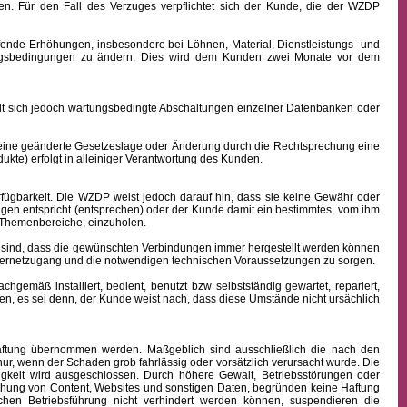
n. Für den Fall des Verzuges verpflichtet sich der Kunde, die der WZDP
ffende Erhöhungen, insbesondere bei Löhnen, Material, Dienstleistungs- und
hlungsbedingungen zu ändern. Dies wird dem Kunden zwei Monate vor dem
sich jedoch wartungsbedingte Abschaltungen einzelner Datenbanken oder
 eine geänderte Gesetzeslage oder Änderung durch die Rechtsprechung eine
kte) erfolgt in alleiniger Verantwortung des Kunden.
fügbarkeit.
Die WZDP weist jedoch darauf hin, dass sie keine Gewähr oder
ngen entspricht (entsprechen) oder der Kunde damit ein bestimmtes, vom ihm
en Themenbereiche, einzuholen.
sind, dass die gewünschten Verbindungen immer hergestellt werden können
nternetzugang und die notwendigen technischen Voraussetzungen zu sorgen.
äß installiert, bedient, benutzt bzw selbstständig gewartet, repariert,
n, es sei denn, der Kunde weist nach, dass diese Umstände nicht ursächlich
 Haftung übernommen werden. Maßgeblich sind ausschließlich die nach den
ur, wenn der Schaden grob fahrlässig oder vorsätzlich verursacht wurde. Die
igkeit wird ausgeschlossen.
Durch höhere Gewalt, Betriebsstörungen oder
ichung von Content, Websites und sonstigen Daten, begründen keine Haftung
hen Betriebsführung nicht verhindert werden können, suspendieren die