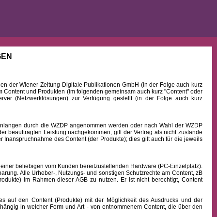
GEN
 der Wiener Zeitung Digitale Publikationen GmbH (in der Folge auch kurz
Content und Produkten (im folgenden gemeinsam auch kurz "Content" oder
rver (Netzwerklösungen) zur Verfügung gestellt (in der Folge auch kurz
b Einlangen durch die WZDP angenommen werden oder nach Wahl der WZDP
r beauftragten Leistung nachgekommen, gilt der Vertrag als nicht zustande
 Inanspruchnahme des Content (der Produkte); dies gilt auch für die jeweils
 einer beliebigen vom Kunden bereitzustellenden Hardware (PC-Einzelplatz).
barung. Alle Urheber-, Nutzungs- und sonstigen Schutzrechte am Content, zB
rodukte) im Rahmen dieser AGB zu nutzen. Er ist nicht berechtigt, Content
uf den Content (Produkte) mit der Möglichkeit des Ausdrucks und der
hängig in welcher Form und Art - von entnommenem Content, die über den