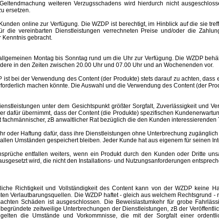
Geltendmachung weiteren Verzugsschadens wird hierdurch nicht ausgeschlosse
u ersetzen.
nden online zur Verfügung. Die WZDP ist berechtigt, im Hinblick auf die sie tre
 für die vereinbarten Dienstleistungen verrechneten Preise und/oder die Za
 Kenntnis gebracht.
meinen Montag bis Sonntag rund um die Uhr zur Verfügung. Die WZDP behält 
ere in den Zeiten zwischen 20.00 Uhr und 07.00 Uhr und an Wochenenden vor.
st bei der Verwendung des Content (der Produkte) stets darauf zu achten, dass
rforderlich machen könnte. Die Auswahl und die Verwendung des Content (der Produ
eistungen unter dem Gesichtspunkt größter Sorgfalt, Zuverlässigkeit und Ver
der dafür übernimmt, dass der Content (die Produkte) spezifischen Kundenerwartu
 ist fachmännischer, zB anwaltlicher Rat bezüglich die den Kunden interessierend
er Haftung dafür, dass ihre Dienstleistungen ohne Unterbrechung zugänglich 
r allen Umständen gespeichert bleiben. Jeder Kunde hat aus eigenem für seinen I
e entfallen weiters, wenn ein Produkt durch den Kunden oder Dritte unsachgem
esetzt wird, die nicht den Installations- und Nutzungsanforderungen entspreche
altliche Richtigkeit und Vollständigkeit des Content kann von der WZDP keine
mten Verlautbarungsquellen.
Die WZDP haftet - gleich aus welchem Rechtsgrund - n
ursachten Schäden ist ausgeschlossen.
Die Beweislastumkehr für grobe Fahrläss
begründete zeitweilige Unterbrechungen der Dienstleistungen, zB der Veröffentl
elten die Umstände und Vorkommnisse, die mit der Sorgfalt einer ordentlic