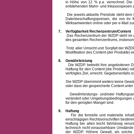
in Höhe von 12 % p.a. verrechnet.
Die 
entstehenden Mahn- und Inkassospesen z
Die jeweils aktuelle Preisliste steht dem Ku
Datenbeschaffungspreisen, die von ihr
Wirksamwerden online oder per e-Mail zur
7.
Verfügbarkeit Rechenzentrum/Content
Das Rechenzentrum der WZDP steht im allge
des gesamten Rechenzentrums, insbesond
Trotz aller Umsicht und Sorgfalt der WZDP i
Modifikation des Content (der Produkte) e
8.
Gewährleistung
Die WZDP betreibt ihre angebotenen Dienstl
Haftung für den Content (die Produkte) o
verfolgtes Ziel, erreicht. Gegebenenfalls
Die WZDP übernimmt weiters keine Gewähr od
oder dass der gespeicherte Content unte
Gewährleistungs- und/oder Haftungsansprüch
verändert oder Umgebungsbedingungen ausg
für den gerügten Mangel sind.
9.
Haftung
Für die formelle und materielle inh
einschlägigen Rechtsvorschriften bestim
Haftung bei allen leicht fahrlässig ver
technisch nicht voraussehbare Umstände 
der WZDP. Höhere Gewalt, als solche g