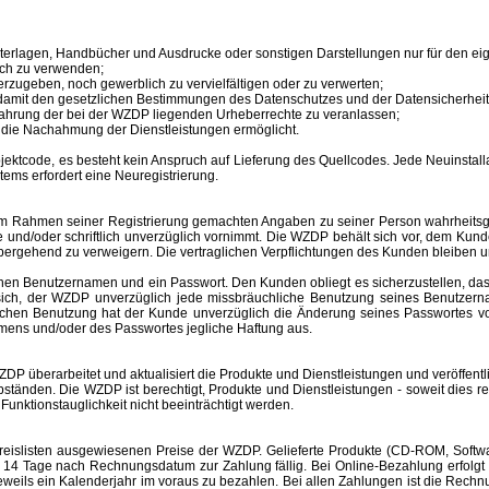
unterlagen, Handbücher und Ausdrucke oder sonstigen Darstellungen nur für den 
ich zu verwenden;
erzugeben, noch gewerblich zu vervielfältigen oder zu verwerten;
 damit den gesetzlichen Bestimmungen des Datenschutzes und der Datensicherheit
ahrung der bei der WZDP liegenden Urheberrechte zu veranlassen;
en die Nachahmung der Dienstleistungen ermöglicht.
tcode, es besteht kein Anspruch auf Lieferung des Quellcodes. Jede Neuinstallat
tems erfordert eine Neuregistrierung.
im Rahmen seiner Registrierung gemachten Angaben zu seiner Person wahrheitsge
e und/oder schriftlich unverzüglich vornimmt. Die WZDP behält sich vor, dem Ku
bergehend zu verweigern.
Die vertraglichen Verpflichtungen des Kunden bleiben u
inen
Benutzernamen
und ein Passwort. Den Kunden obliegt es sicherzustellen, d
t sich, der WZDP unverzüglich jede missbräuchliche Benutzung seines
Benutzer
hlichen Benutzung hat der Kunde unverzüglich die Änderung seines Passwortes 
amens
und/oder des Passwortes jegliche Haftung aus.
überarbeitet und aktualisiert die Produkte und Dienstleistungen und veröffentl
änden. Die WZDP ist berechtigt, Produkte und Dienstleistungen - soweit dies recht
unktionstauglichkeit nicht beeinträchtigt werden.
slisten ausgewiesenen Preise der WZDP. Gelieferte Produkte (CD-ROM, Software
 Tage nach Rechnungsdatum zur Zahlung fällig. Bei Online-Bezahlung erfolgt 
r jeweils ein Kalenderjahr im voraus zu bezahlen. Bei allen Zahlungen ist die R