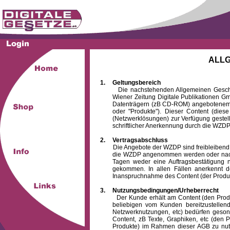
ALL
1.
Geltungsbereich
Die nachstehenden Allgemeinen Geschäftsb
Wiener Zeitung Digitale Publikationen 
Datenträgern (zB CD-ROM) angebotenem 
oder "Produkte"). Dieser Content (die
(Netzwerklösungen) zur Verfügung gestell
schriftlicher Anerkennung durch die WZDP
2.
Vertragsabschluss
Die Angebote der WZDP sind freibleibend. Au
die WZDP angenommen werden oder nach
Tagen weder eine Auftragsbestätigung n
gekommen. In allen Fällen anerkennt d
Inanspruchnahme des Content (der Produkte)
3.
Nutzungsbedingungen/Urheberrecht
Der Kunde erhält am Content (den Produkten
beliebigen vom Kunden bereitzustellen
Netzwerknutzungen, etc) bedürfen gesond
Content, zB Texte, Graphiken, etc (den P
Produkte) im Rahmen dieser AGB zu nutzen.