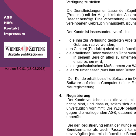
Verfügung zu stellen.
Die Dienstleistungen umfassen den Zugriff
(Produkte) mit der Möglichkeit des Ausd
Reader benötigt. Eine Verwendung - unab
vereinbarten Gebrauch hinausgeht, ist unst
Der Kunde ist insbesondere verpflichtet,
-
die ihm zur Verfügung gestellten Arbe
Gebrauch zu verwenden;
-
den Content (Produkte) nicht missbräuchl
-
die erhaltenen Daten weder an Dritte weit
-
in seinem Bereich alles zu unterne
entsprochen wird;
-
alle organisatorischen Maßnahmen zur W
Version 3.0.01 (18.03.2018)
-
alles zu unterlassen, was ihm oder Dritt
Der Kunde erhält bestellte Software im Obje
Software auf einem Computer / einer Fes
Neuregistrierung.
4.
Registrierung
Der Kunde versichert, dass die von ihm
richtig sind, und dass er, sofern sich 
unverzüglich vornimmt. Die WZDP behält
gegen die vorliegenden AGB, dauernd o
unberührt.
Bei der Registrierung erhält der Kunde e
Benutzername
als auch Passwort keine
unverzüglich jede missbräuchliche Ben