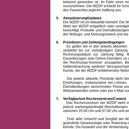
bekannt geworden ist. Im Falle einer 
vorzunehmen. Die WZDP schließt für Sch
des Passwortes jegliche Haftung aus.
5.
Aktualisierung/Updates
Die WZDP ist um Aktualität bemüht. Die WZDP 
Wahl der WZDP entgeltlich oder unentge
berechtigt, Produkte und Dienstleistungen 
der Vertrags- und Nutzungszweck und die F
6.
Preislisten und Zahlungsbedingungen
Es gelten die in den jeweils aktuellen Pr
verbleibt bis zur vollständigen Zah
Rechnungsdatum zur Zahlung fällig. B
Dauerbezügen (wie Online-Diensten) ist d
die Rechnungs-Nummer anzugeben. Bei 
Geltendmachung weiteren Verzugsschaden
Kunde, die der WZDP entstehenden Mahn-
Die jeweils aktuelle Preisliste steht dem K
Erhöhungen, insbesondere bei Löhnen, Ma
Dienstleistungen verrechneten Preise 
Wirksamwerden online oder per e-Mail zur
7.
Verfügbarkeit Rechenzentrum/Content
Das Rechenzentrum der WZDP steht im all
jedoch wartungsbedingte Abschaltungen
zwischen 20.00 Uhr und 07.00 Uhr und a
Trotz aller Umsicht und Sorgfalt der WZDP
geänderte Gesetzeslage oder Änderung du
könnte. Die Auswahl und die Verwendung d