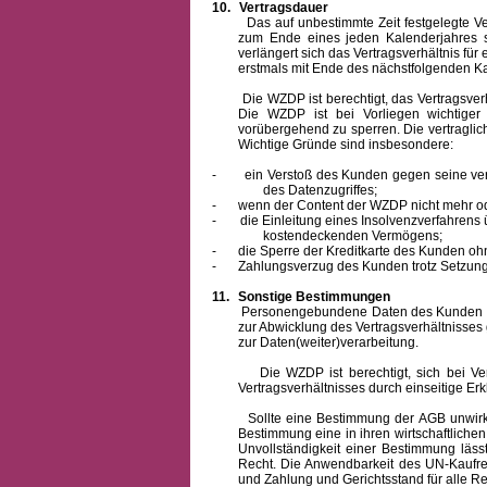
10.
Vertragsdauer
Das auf unbestimmte Zeit festgelegte Vertra
zum Ende eines jeden Kalenderjahres s
verlängert sich das Vertragsverhältnis für
erstmals mit Ende des nächstfolgenden Ka
Die WZDP ist berechtigt, das Vertragsverhäl
Die WZDP ist bei Vorliegen wichtige
vorübergehend zu sperren.
Die vertragli
Wichtige Gründe sind insbesondere:
-
ein Verstoß des Kunden gegen seine ver
des Datenzugriffes;
-
wenn der Content der WZDP nicht mehr od
-
die Einleitung eines Insolvenzverfahren
kostendeckenden Vermögens;
-
die Sperre der Kreditkarte des Kunden oh
-
Zahlungsverzug des Kunden trotz Setzung 
11.
Sonstige Bestimmungen
Personengebundene Daten des Kunden werden
zur Abwicklung des Vertragsverhältnisses
zur Daten(weiter)verarbeitung.
Die WZDP ist berechtigt, sich bei Vertra
Vertragsverhältnisses durch einseitige Er
Sollte eine Bestimmung der AGB unwirksam 
Bestimmung eine in ihren wirtschaftlich
Unvollständigkeit einer Bestimmung läss
Recht.
Die Anwendbarkeit des UN-Kaufrec
und Zahlung
und Gerichtsstand für alle Rec