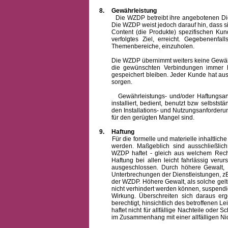
8.
Gewährleistung
Die WZDP betreibt ihre angebotenen Dienstl
Die WZDP weist jedoch darauf hin, dass s
Content (die Produkte) spezifischen Ku
verfolgtes Ziel, erreicht. Gegebenenfa
Themenbereiche, einzuholen.
Die WZDP übernimmt weiters keine Gewähr od
die gewünschten Verbindungen immer h
gespeichert bleiben. Jeder Kunde hat au
sorgen.
Gewährleistungs- und/oder Haftungsansprü
installiert, bedient, benutzt bzw selbsts
den Installations- und Nutzungsanforderu
für den gerügten Mangel sind.
9.
Haftung
Für die formelle und materielle inhaltli
werden. Maßgeblich sind ausschließlic
WZDP haftet - gleich aus welchem Recht
Haftung bei allen leicht fahrlässig ver
ausgeschlossen.
Durch höhere Gewalt, 
Unterbrechungen der Dienstleistungen, zB
der WZDP. Höhere Gewalt, als solche gelt
nicht verhindert werden können, suspendie
Wirkung. Überschreiten sich daraus er
berechtigt, hinsichtlich des betroffenen
haftet nicht für allfällige Nachteile ode
im Zusammenhang mit einer allfälligen Ni