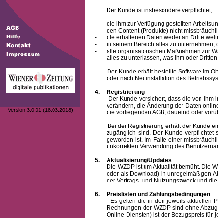
Der Kunde ist insbesondere verpflichtet,
-
die ihm zur Verfügung gestellten Arbeits
-
den Content (Produkte) nicht missbräuchl
-
die erhaltenen Daten weder an Dritte weit
-
in seinem Bereich alles zu unternehmen,
-
alle organisatorischen Maßnahmen zur W
-
alles zu unterlassen, was ihm oder Dritt
Der Kunde erhält bestellte Software im Objek
oder nach Neuinstallation des Betriebssys
4.
Registrierung
Der Kunde versichert, dass die von ihm 
verändern, die Änderung der Daten onlin
Version 3.0.01 (18.03.2018)
die vorliegenden AGB, dauernd oder vorü
Bei der Registrierung erhält der Kunde e
zugänglich sind. Der Kunde verpflichte
geworden ist. Im Falle einer missbräuc
unkorrekten Verwendung des
Benutzern
5.
Aktualisierung/Updates
Die WZDP ist um Aktualität bemüht. Die WZDP 
oder als Download) in unregelmäßigen Abst
der Vertrags- und Nutzungszweck und die F
6.
Preislisten und Zahlungsbedingungen
Es gelten die in den jeweils aktuellen Prei
Rechnungen der WZDP sind ohne Abzug 14
Online-Diensten) ist der Bezugspreis fü