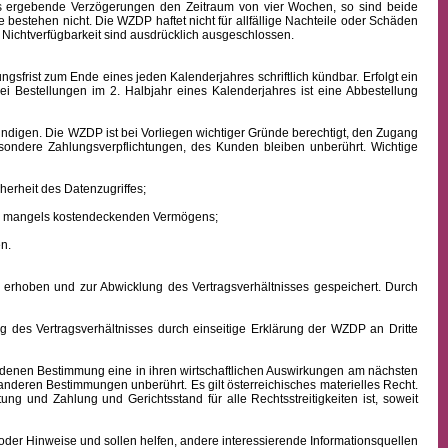
aus ergebende Verzögerungen den Zeitraum von vier Wochen, so sind beide
 bestehen nicht. Die WZDP haftet nicht für allfällige Nachteile oder Schäden
 Nichtverfügbarkeit sind ausdrücklich ausgeschlossen.
frist zum Ende eines jeden Kalenderjahres schriftlich kündbar. Erfolgt ein
ei Bestellungen im 2. Halbjahr eines Kalenderjahres ist eine Abbestellung
ndigen. Die WZDP ist bei Vorliegen wichtiger Gründe berechtigt, den Zugang
besondere Zahlungsverpflichtungen, des Kunden bleiben unberührt.
Wichtige
erheit des Datenzugriffes;
ens mangels kostendeckenden Vermögens;
n.
hoben und zur Abwicklung des Vertragsverhältnisses gespeichert. Durch
des Vertragsverhältnisses durch einseitige Erklärung der WZDP an Dritte
denen Bestimmung eine in ihren wirtschaftlichen Auswirkungen am nächsten
 anderen Bestimmungen unberührt. Es gilt österreichisches
materielles
Recht.
istung und Zahlung
und Gerichtsstand für alle Rechtsstreitigkeiten ist, soweit
oder Hinweise und sollen helfen, andere interessierende Informationsquellen