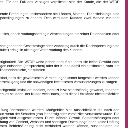
n. Für den Fall des Verzuges verpflichtet sich der Kunde, die der WZDP
ffende Erhöhungen, insbesondere bei Löhnen, Material, Dienstleistungs- und
hlungsbedingungen zu ändern. Dies wird dem Kunden zwei Monate vor dem
sich jedoch wartungsbedingte Abschaltungen einzelner Datenbanken oder
 eine geänderte Gesetzeslage oder Änderung durch die Rechtsprechung eine
kte) erfolgt in alleiniger Verantwortung des Kunden.
fügbarkeit.
Die WZDP weist jedoch darauf hin, dass sie keine Gewähr oder
ngen entspricht (entsprechen) oder der Kunde damit ein bestimmtes, vom ihm
en Themenbereiche, einzuholen.
sind, dass die gewünschten Verbindungen immer hergestellt werden können
nternetzugang und die notwendigen technischen Voraussetzungen zu sorgen.
äß installiert, bedient, benutzt bzw selbstständig gewartet, repariert,
n, es sei denn, der Kunde weist nach, dass diese Umstände nicht ursächlich
 Haftung übernommen werden. Maßgeblich sind ausschließlich die nach den
ur, wenn der Schaden grob fahrlässig oder vorsätzlich verursacht wurde. Die
igkeit wird ausgeschlossen.
Durch höhere Gewalt, Betriebsstörungen oder
ichung von Content, Websites und sonstigen Daten, begründen keine Haftung
hen Betriebsführung nicht verhindert werden können, suspendieren die