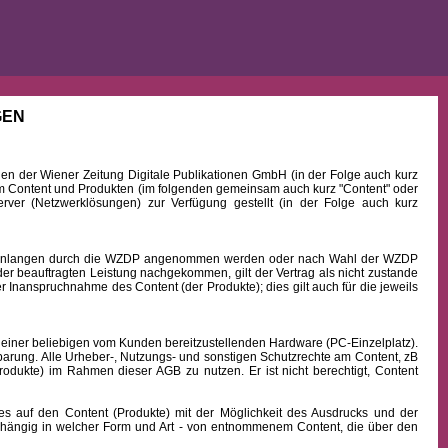
GEN
 der Wiener Zeitung Digitale Publikationen GmbH (in der Folge auch kurz
Content und Produkten (im folgenden gemeinsam auch kurz "Content" oder
rver (Netzwerklösungen) zur Verfügung gestellt (in der Folge auch kurz
b Einlangen durch die WZDP angenommen werden oder nach Wahl der WZDP
r beauftragten Leistung nachgekommen, gilt der Vertrag als nicht zustande
 Inanspruchnahme des Content (der Produkte); dies gilt auch für die jeweils
 einer beliebigen vom Kunden bereitzustellenden Hardware (PC-Einzelplatz).
barung. Alle Urheber-, Nutzungs- und sonstigen Schutzrechte am Content, zB
rodukte) im Rahmen dieser AGB zu nutzen. Er ist nicht berechtigt, Content
uf den Content (Produkte) mit der Möglichkeit des Ausdrucks und der
hängig in welcher Form und Art - von entnommenem Content, die über den