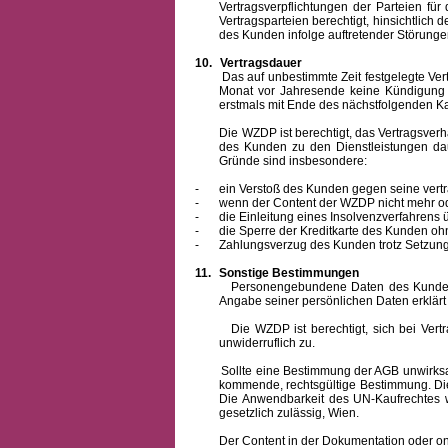
Vertragsverpflichtungen der Parteien f
Vertragsparteien berechtigt, hinsichtlich
des Kunden infolge auftretender Störungen
10.
Vertragsdauer
Das auf unbestimmte Zeit festgelegte Vertrag
Monat vor Jahresende keine Kündigung zu
erstmals mit Ende des nächstfolgenden Ka
Die WZDP ist berechtigt, das Vertragsverhält
des Kunden zu den Dienstleistungen d
Gründe sind insbesondere:
-
ein Verstoß des Kunden gegen seine vertr
-
wenn der Content der WZDP nicht mehr od
-
die Einleitung eines Insolvenzverfahren
-
die Sperre der Kreditkarte des Kunden oh
-
Zahlungsverzug des Kunden trotz Setzung 
11.
Sonstige Bestimmungen
Personengebundene Daten des Kunden werden
Angabe seiner persönlichen Daten erklärt
Die WZDP ist berechtigt, sich bei Vertrags
unwiderruflich zu.
Sollte eine Bestimmung der AGB unwirksam un
kommende, rechtsgültige Bestimmung. Die 
Die Anwendbarkeit des UN-Kaufrechtes w
gesetzlich zulässig, Wien.
Der Content in der Dokumentation oder online 