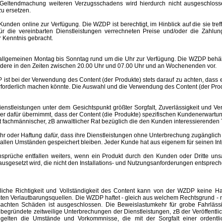
Geltendmachung weiteren Verzugsschadens wird hierdurch nicht ausgeschlosse
u ersetzen.
nden online zur Verfügung. Die WZDP ist berechtigt, im Hinblick auf die sie tre
 für die vereinbarten Dienstleistungen verrechneten Preise und/oder die Za
 Kenntnis gebracht.
meinen Montag bis Sonntag rund um die Uhr zur Verfügung. Die WZDP behält 
ere in den Zeiten zwischen 20.00 Uhr und 07.00 Uhr und an Wochenenden vor.
st bei der Verwendung des Content (der Produkte) stets darauf zu achten, dass
rforderlich machen könnte. Die Auswahl und die Verwendung des Content (der Produ
eistungen unter dem Gesichtspunkt größter Sorgfalt, Zuverlässigkeit und Ver
der dafür übernimmt, dass der Content (die Produkte) spezifischen Kundenerwartu
 ist fachmännischer, zB anwaltlicher Rat bezüglich die den Kunden interessierend
er Haftung dafür, dass ihre Dienstleistungen ohne Unterbrechung zugänglich 
r allen Umständen gespeichert bleiben. Jeder Kunde hat aus eigenem für seinen I
e entfallen weiters, wenn ein Produkt durch den Kunden oder Dritte unsachgem
esetzt wird, die nicht den Installations- und Nutzungsanforderungen entspreche
altliche Richtigkeit und Vollständigkeit des Content kann von der WZDP keine
mten Verlautbarungsquellen.
Die WZDP haftet - gleich aus welchem Rechtsgrund - n
ursachten Schäden ist ausgeschlossen.
Die Beweislastumkehr für grobe Fahrläss
begründete zeitweilige Unterbrechungen der Dienstleistungen, zB der Veröffentl
elten die Umstände und Vorkommnisse, die mit der Sorgfalt einer ordentlic