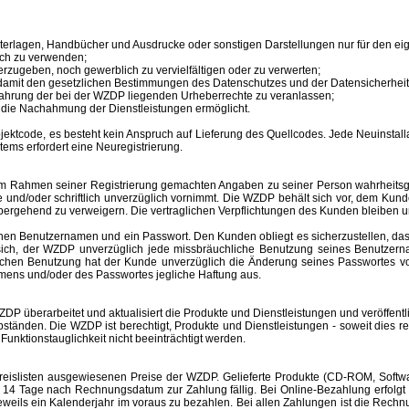
unterlagen, Handbücher und Ausdrucke oder sonstigen Darstellungen nur für den 
ich zu verwenden;
erzugeben, noch gewerblich zu vervielfältigen oder zu verwerten;
 damit den gesetzlichen Bestimmungen des Datenschutzes und der Datensicherheit
ahrung der bei der WZDP liegenden Urheberrechte zu veranlassen;
en die Nachahmung der Dienstleistungen ermöglicht.
tcode, es besteht kein Anspruch auf Lieferung des Quellcodes. Jede Neuinstallat
tems erfordert eine Neuregistrierung.
im Rahmen seiner Registrierung gemachten Angaben zu seiner Person wahrheitsge
e und/oder schriftlich unverzüglich vornimmt. Die WZDP behält sich vor, dem Ku
bergehend zu verweigern.
Die vertraglichen Verpflichtungen des Kunden bleiben u
inen
Benutzernamen
und ein Passwort. Den Kunden obliegt es sicherzustellen, d
t sich, der WZDP unverzüglich jede missbräuchliche Benutzung seines
Benutzer
hlichen Benutzung hat der Kunde unverzüglich die Änderung seines Passwortes 
amens
und/oder des Passwortes jegliche Haftung aus.
überarbeitet und aktualisiert die Produkte und Dienstleistungen und veröffentl
änden. Die WZDP ist berechtigt, Produkte und Dienstleistungen - soweit dies recht
unktionstauglichkeit nicht beeinträchtigt werden.
slisten ausgewiesenen Preise der WZDP. Gelieferte Produkte (CD-ROM, Software
 Tage nach Rechnungsdatum zur Zahlung fällig. Bei Online-Bezahlung erfolgt 
r jeweils ein Kalenderjahr im voraus zu bezahlen. Bei allen Zahlungen ist die R