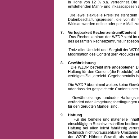
in Höhe von 12 % p.a. verrechnet.
Die 
entstehenden Mahn- und Inkassospesen z
Die jeweils aktuelle Preisliste steht dem Ku
Datenbeschaffungspreisen, die von ihr
Wirksamwerden online oder per e-Mail zur
7.
Verfügbarkeit Rechenzentrum/Content
Das Rechenzentrum der WZDP steht im allge
des gesamten Rechenzentrums, insbesond
Trotz aller Umsicht und Sorgfalt der WZDP i
Modifikation des Content (der Produkte) e
8.
Gewährleistung
Die WZDP betreibt ihre angebotenen Dienstl
Haftung für den Content (die Produkte) o
verfolgtes Ziel, erreicht. Gegebenenfalls
Die WZDP übernimmt weiters keine Gewähr od
oder dass der gespeicherte Content unte
Gewährleistungs- und/oder Haftungsansprüch
verändert oder Umgebungsbedingungen ausg
für den gerügten Mangel sind.
9.
Haftung
Für die formelle und materielle inh
einschlägigen Rechtsvorschriften bestim
Haftung bei allen leicht fahrlässig ver
technisch nicht voraussehbare Umstände 
der WZDP. Höhere Gewalt, als solche g