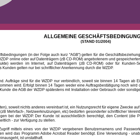
ALLGEMEINE GESCHÄFTSBEDINGUN
(STAND 01/2004)
ingungen (in der Folge auch kurz "AGB") gelten für die Geschäftsbeziehungen
DP online oder auf Datenträgern (zB CD-ROM) angebotenem und gespeichertem 
dukte) werden im Internet, auf Datenträgern (zB CD-ROM) oder für Kunden-Se
 Kunden gelten nur bei schriftlicher Anerkennung durch die WZDP.
 Aufträge sind für die WZDP nur verbindlich, soweit sie binnen 14 Tagen a
mmen wird. Erfolgt binnen 14 Tagen weder eine Auftragsbestätigung noch wird de
Kunde die AGB der WZDP spätestens mit Installation oder Gebrauch oder sonstiger
 soweit nichts anderes vereinbart ist, ein Nutzungsrecht für eigene Zwecke auf
B Mehrfach-, Netzwerknutzungen, etc) bedürfen gesonderter schriftlicher Verein
iegen bei der WZDP. Der Kunde ist ausschließlich berechtigt, den Content (die P
eltlich - zur Verfügung zu stellen.
f mittels eines von der WZDP vergebenen Benutzernamens und Passwortes a
en wird das Programm Adobe Acrobat Reader benötigt. Eine Verwendung - unab
ausgeht, ist unstatthaft.