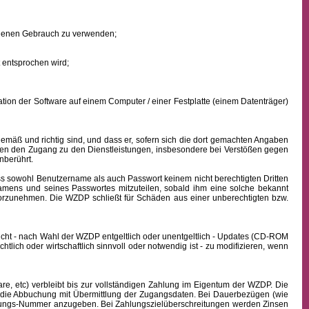
eigenen Gebrauch zu verwenden;
 entsprochen wird;
ion der Software auf einem Computer / einer Festplatte (einem Datenträger)
mäß und richtig sind, und dass er, sofern sich die dort gemachten Angaben
nden den Zugang zu den Dienstleistungen, insbesondere bei Verstößen gegen
nberührt.
ass sowohl
Benutzername
als auch Passwort keinem nicht berechtigten Dritten
namens
und seines Passwortes mitzuteilen, sobald ihm eine solche bekannt
vorzunehmen. Die WZDP schließt für Schäden aus einer unberechtigten bzw.
icht - nach Wahl der WZDP entgeltlich oder unentgeltlich - Updates (CD-ROM
lich oder wirtschaftlich sinnvoll oder notwendig ist - zu modifizieren, wenn
, etc) verbleibt bis zur vollständigen Zahlung im Eigentum der WZDP. Die
die Abbuchung mit Übermittlung der Zugangsdaten. Bei Dauerbezügen (wie
echnungs-Nummer anzugeben. Bei Zahlungszielüberschreitungen werden Zinsen