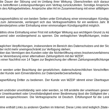
ür die Dauer der Störung und im Umfang ihrer Wirkung. Überschreiten sich dar
 des betroffenen Leistungsumfanges vom Vertrag zurückzutreten. Sonstige Ansprüche
 des Abfragebetriebes. Ansprüche aller Art im Zusammenhang mit einer allfälligen
sverhältnis ist von beiden Seiten unter Einhaltung einer einmonatigen Kündigungs
m Jahresende, verlängert sich das Vertragsverhältnis für ein weiteres Jahr. B
lenderjahres unter Einhaltung einer einmonatigen Kündigungsfrist möglich.
nis ohne Einhaltung einer Frist mit sofortiger Wirkung aus wichtigem Grund zu kü
auernd oder vorübergehend zu sperren.
Die vertraglichen Verpflichtungen, ins
aglichen Verpflichtungen, insbesondere im Bereich des Datenschutzes und der Sich
er nicht mehr uneingeschränkt zur Verfügung stehen;
s über das Vermögen des Kunden oder die Nichteröffnung eines Insolvenzverfahr
ne Vereinbarung einer alternativen Zahlungsform mit der WZDP;
einer Nachfrist von 14 Tagen zur Begleichung der offenen Zahlungsverpflichtunge
 unter Beachtung der gesetzlichen, datenschutzrechtlichen Vorschriften er
 der Kunde sein Einverständnis zur Daten(weiter)verarbeitung.
erfüllung Dritter zu bedienen. Der Kunde von WZDP stimmt einer Übertragung 
d/oder unvollständig sein oder werden, so tritt anstelle der unwirksam gewor
Unwirksamkeit oder Unvollständigkeit einer Bestimmung lässt die Gültigkeit der
ird ausgeschlossen. Die Vertragssprache ist Deutsch.
Erfüllungsort
für die Le
enthält Links zu anderen Quellen im Internet. Diese Links sind lediglich Zitate 