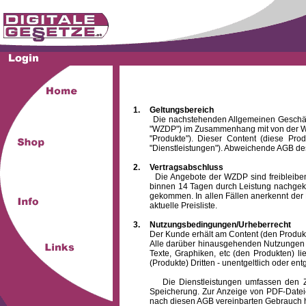
1.
Geltungsbereich
Die nachstehenden Allgemeinen Geschäftsbed
"WZDP") im Zusammenhang mit von der WZ
"Produkte"). Dieser Content (diese Pro
"Dienstleistungen"). Abweichende AGB des
2.
Vertragsabschluss
Die Angebote der WZDP sind freibleibend.
binnen 14 Tagen durch Leistung nachgeko
gekommen. In allen Fällen anerkennt der 
aktuelle Preisliste.
3.
Nutzungsbedingungen/Urheberrecht
Der Kunde erhält am Content (den Produkten),
Alle darüber hinausgehenden Nutzungen (z
Texte, Graphiken, etc (den Produkten) l
(Produkte) Dritten - unentgeltlich oder entg
Die Dienstleistungen umfassen den Zugrif
Speicherung. Zur Anzeige von PDF-Datei
nach diesen AGB vereinbarten Gebrauch hin