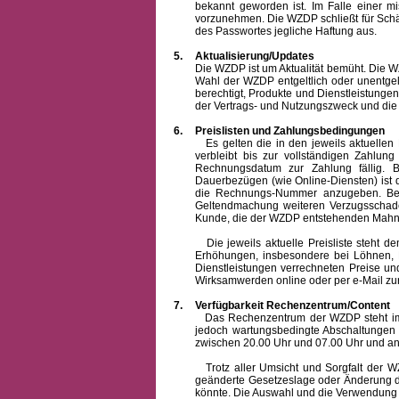
bekannt geworden ist. Im Falle einer 
vorzunehmen. Die WZDP schließt für Sch
des Passwortes jegliche Haftung aus.
5.
Aktualisierung/Updates
Die WZDP ist um Aktualität bemüht. Die WZDP 
Wahl der WZDP entgeltlich oder unentge
berechtigt, Produkte und Dienstleistungen 
der Vertrags- und Nutzungszweck und die F
6.
Preislisten und Zahlungsbedingungen
Es gelten die in den jeweils aktuellen Pr
verbleibt bis zur vollständigen Zah
Rechnungsdatum zur Zahlung fällig. B
Dauerbezügen (wie Online-Diensten) ist d
die Rechnungs-Nummer anzugeben. Bei 
Geltendmachung weiteren Verzugsschaden
Kunde, die der WZDP entstehenden Mahn-
Die jeweils aktuelle Preisliste steht dem K
Erhöhungen, insbesondere bei Löhnen, Ma
Dienstleistungen verrechneten Preise 
Wirksamwerden online oder per e-Mail zur
7.
Verfügbarkeit Rechenzentrum/Content
Das Rechenzentrum der WZDP steht im all
jedoch wartungsbedingte Abschaltungen
zwischen 20.00 Uhr und 07.00 Uhr und a
Trotz aller Umsicht und Sorgfalt der WZDP
geänderte Gesetzeslage oder Änderung du
könnte. Die Auswahl und die Verwendung d