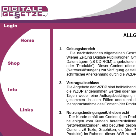
ALL
1.
Geltungsbereich
Die nachstehenden Allgemeinen Geschäftsb
Wiener Zeitung Digitale Publikationen 
Datenträgern (zB CD-ROM) angebotenem 
oder "Produkte"). Dieser Content (die
(Netzwerklösungen) zur Verfügung gestell
schriftlicher Anerkennung durch die WZDP
2.
Vertragsabschluss
Die Angebote der WZDP sind freibleibend. Au
die WZDP angenommen werden oder nach
Tagen weder eine Auftragsbestätigung n
gekommen. In allen Fällen anerkennt d
Inanspruchnahme des Content (der Produkte)
3.
Nutzungsbedingungen/Urheberrecht
Der Kunde erhält am Content (den Produkten
beliebigen vom Kunden bereitzustellen
Netzwerknutzungen, etc) bedürfen gesond
Content, zB Texte, Graphiken, etc (den P
Produkte) im Rahmen dieser AGB zu nutzen.