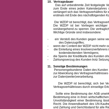
10.
Vertragsdauer
Das auf unbestimmte Zeit festgelegte Vertra
zum Ende eines jeden Kalenderjahres s
verlängert sich das Vertragsverhältnis für
erstmals mit Ende des nächstfolgenden Ka
Die WZDP ist berechtigt, das Vertragsverhäl
Die WZDP ist bei Vorliegen wichtige
vorübergehend zu sperren.
Die vertragli
Wichtige Gründe sind insbesondere:
-
ein Verstoß des Kunden gegen seine ver
des Datenzugriffes;
-
wenn der Content der WZDP nicht mehr od
-
die Einleitung eines Insolvenzverfahren
kostendeckenden Vermögens;
-
die Sperre der Kreditkarte des Kunden oh
-
Zahlungsverzug des Kunden trotz Setzung 
11.
Sonstige Bestimmungen
Personengebundene Daten des Kunden werden
zur Abwicklung des Vertragsverhältnisses
zur Daten(weiter)verarbeitung.
Die WZDP ist berechtigt, sich bei Vertra
Vertragsverhältnisses durch einseitige Er
Sollte eine Bestimmung der AGB unwirksam 
Bestimmung eine in ihren wirtschaftlich
Unvollständigkeit einer Bestimmung läss
Recht.
Die Anwendbarkeit des UN-Kaufrec
und Zahlung
und Gerichtsstand für alle Rec