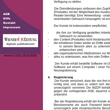
Verfügung zu stellen.
Die Dienstleistungen umfassen den Zugriff
(Produkte) mit der Möglichkeit des Ausd
Reader benötigt. Eine Verwendung - unab
vereinbarten Gebrauch hinausgeht, ist unst
Der Kunde ist insbesondere verpflichtet,
-
die ihm zur Verfügung gestellten Arbe
Gebrauch zu verwenden;
-
den Content (Produkte) nicht missbräuchl
-
die erhaltenen Daten weder an Dritte weit
-
in seinem Bereich alles zu unterne
entsprochen wird;
-
alle organisatorischen Maßnahmen zur W
Version 3.0.01 (18.03.2018)
-
alles zu unterlassen, was ihm oder Dritt
Der Kunde erhält bestellte Software im Obje
Software auf einem Computer / einer Fes
Neuregistrierung.
4.
Registrierung
Der Kunde versichert, dass die von ihm
richtig sind, und dass er, sofern sich 
unverzüglich vornimmt. Die WZDP behält
gegen die vorliegenden AGB, dauernd o
unberührt.
Bei der Registrierung erhält der Kunde e
Benutzername
als auch Passwort keine
unverzüglich jede missbräuchliche Ben