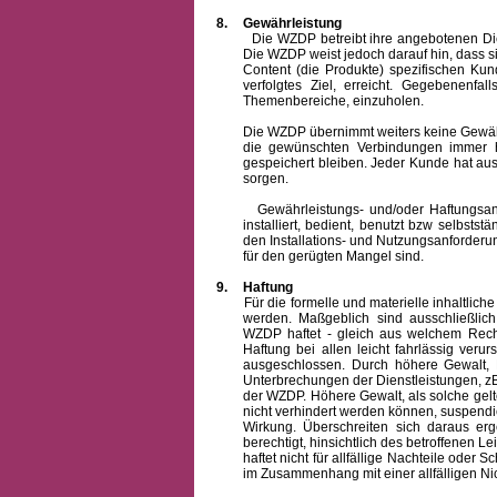
8.
Gewährleistung
Die WZDP betreibt ihre angebotenen Dienstl
Die WZDP weist jedoch darauf hin, dass s
Content (die Produkte) spezifischen Ku
verfolgtes Ziel, erreicht. Gegebenenfa
Themenbereiche, einzuholen.
Die WZDP übernimmt weiters keine Gewähr od
die gewünschten Verbindungen immer h
gespeichert bleiben. Jeder Kunde hat au
sorgen.
Gewährleistungs- und/oder Haftungsansprü
installiert, bedient, benutzt bzw selbsts
den Installations- und Nutzungsanforderu
für den gerügten Mangel sind.
9.
Haftung
Für die formelle und materielle inhaltli
werden. Maßgeblich sind ausschließlic
WZDP haftet - gleich aus welchem Recht
Haftung bei allen leicht fahrlässig ver
ausgeschlossen.
Durch höhere Gewalt, 
Unterbrechungen der Dienstleistungen, zB
der WZDP. Höhere Gewalt, als solche gelt
nicht verhindert werden können, suspendie
Wirkung. Überschreiten sich daraus er
berechtigt, hinsichtlich des betroffenen
haftet nicht für allfällige Nachteile ode
im Zusammenhang mit einer allfälligen Ni