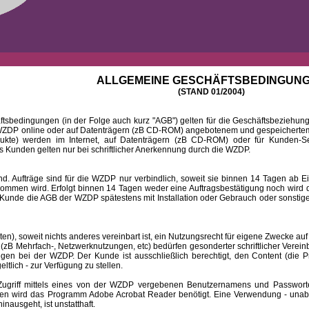
ALLGEMEINE GESCHÄFTSBEDINGUN
(STAND 01/2004)
ingungen (in der Folge auch kurz "AGB") gelten für die Geschäftsbeziehungen
DP online oder auf Datenträgern (zB CD-ROM) angebotenem und gespeichertem 
dukte) werden im Internet, auf Datenträgern (zB CD-ROM) oder für Kunden-Se
 Kunden gelten nur bei schriftlicher Anerkennung durch die WZDP.
 Aufträge sind für die WZDP nur verbindlich, soweit sie binnen 14 Tagen a
mmen wird. Erfolgt binnen 14 Tagen weder eine Auftragsbestätigung noch wird de
Kunde die AGB der WZDP spätestens mit Installation oder Gebrauch oder sonstiger
 soweit nichts anderes vereinbart ist, ein Nutzungsrecht für eigene Zwecke auf
B Mehrfach-, Netzwerknutzungen, etc) bedürfen gesonderter schriftlicher Verein
iegen bei der WZDP. Der Kunde ist ausschließlich berechtigt, den Content (die P
eltlich - zur Verfügung zu stellen.
f mittels eines von der WZDP vergebenen Benutzernamens und Passwortes a
en wird das Programm Adobe Acrobat Reader benötigt. Eine Verwendung - unab
ausgeht, ist unstatthaft.