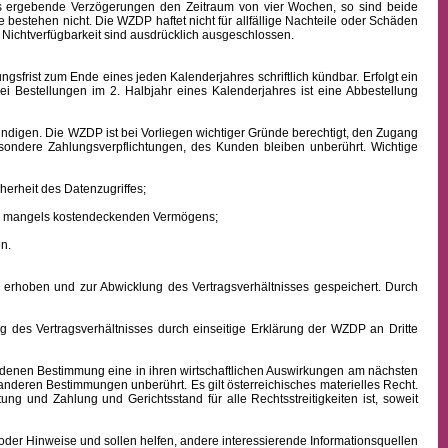
aus ergebende Verzögerungen den Zeitraum von vier Wochen, so sind beide
 bestehen nicht. Die WZDP haftet nicht für allfällige Nachteile oder Schäden
 Nichtverfügbarkeit sind ausdrücklich ausgeschlossen.
frist zum Ende eines jeden Kalenderjahres schriftlich kündbar. Erfolgt ein
ei Bestellungen im 2. Halbjahr eines Kalenderjahres ist eine Abbestellung
ndigen. Die WZDP ist bei Vorliegen wichtiger Gründe berechtigt, den Zugang
besondere Zahlungsverpflichtungen, des Kunden bleiben unberührt.
Wichtige
erheit des Datenzugriffes;
ens mangels kostendeckenden Vermögens;
n.
hoben und zur Abwicklung des Vertragsverhältnisses gespeichert. Durch
des Vertragsverhältnisses durch einseitige Erklärung der WZDP an Dritte
denen Bestimmung eine in ihren wirtschaftlichen Auswirkungen am nächsten
 anderen Bestimmungen unberührt. Es gilt österreichisches
materielles
Recht.
istung und Zahlung
und Gerichtsstand für alle Rechtsstreitigkeiten ist, soweit
oder Hinweise und sollen helfen, andere interessierende Informationsquellen