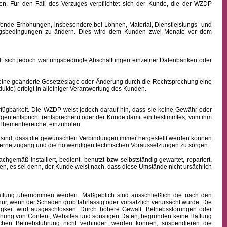
n. Für den Fall des Verzuges verpflichtet sich der Kunde, die der WZDP
ffende Erhöhungen, insbesondere bei Löhnen, Material, Dienstleistungs- und
hlungsbedingungen zu ändern. Dies wird dem Kunden zwei Monate vor dem
sich jedoch wartungsbedingte Abschaltungen einzelner Datenbanken oder
 eine geänderte Gesetzeslage oder Änderung durch die Rechtsprechung eine
kte) erfolgt in alleiniger Verantwortung des Kunden.
fügbarkeit.
Die WZDP weist jedoch darauf hin, dass sie keine Gewähr oder
ngen entspricht (entsprechen) oder der Kunde damit ein bestimmtes, vom ihm
en Themenbereiche, einzuholen.
sind, dass die gewünschten Verbindungen immer hergestellt werden können
nternetzugang und die notwendigen technischen Voraussetzungen zu sorgen.
äß installiert, bedient, benutzt bzw selbstständig gewartet, repariert,
n, es sei denn, der Kunde weist nach, dass diese Umstände nicht ursächlich
 Haftung übernommen werden. Maßgeblich sind ausschließlich die nach den
ur, wenn der Schaden grob fahrlässig oder vorsätzlich verursacht wurde. Die
igkeit wird ausgeschlossen.
Durch höhere Gewalt, Betriebsstörungen oder
ichung von Content, Websites und sonstigen Daten, begründen keine Haftung
hen Betriebsführung nicht verhindert werden können, suspendieren die