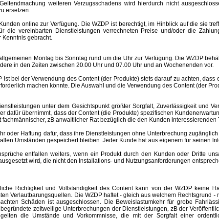
Geltendmachung weiteren Verzugsschadens wird hierdurch nicht ausgeschlosse
u ersetzen.
nden online zur Verfügung. Die WZDP ist berechtigt, im Hinblick auf die sie tre
 für die vereinbarten Dienstleistungen verrechneten Preise und/oder die Za
 Kenntnis gebracht.
meinen Montag bis Sonntag rund um die Uhr zur Verfügung. Die WZDP behält 
ere in den Zeiten zwischen 20.00 Uhr und 07.00 Uhr und an Wochenenden vor.
st bei der Verwendung des Content (der Produkte) stets darauf zu achten, dass
rforderlich machen könnte. Die Auswahl und die Verwendung des Content (der Produ
eistungen unter dem Gesichtspunkt größter Sorgfalt, Zuverlässigkeit und Ver
der dafür übernimmt, dass der Content (die Produkte) spezifischen Kundenerwartu
 ist fachmännischer, zB anwaltlicher Rat bezüglich die den Kunden interessierend
er Haftung dafür, dass ihre Dienstleistungen ohne Unterbrechung zugänglich 
r allen Umständen gespeichert bleiben. Jeder Kunde hat aus eigenem für seinen I
e entfallen weiters, wenn ein Produkt durch den Kunden oder Dritte unsachgem
esetzt wird, die nicht den Installations- und Nutzungsanforderungen entspreche
altliche Richtigkeit und Vollständigkeit des Content kann von der WZDP keine
mten Verlautbarungsquellen.
Die WZDP haftet - gleich aus welchem Rechtsgrund - n
ursachten Schäden ist ausgeschlossen.
Die Beweislastumkehr für grobe Fahrläss
begründete zeitweilige Unterbrechungen der Dienstleistungen, zB der Veröffentl
elten die Umstände und Vorkommnisse, die mit der Sorgfalt einer ordentlic