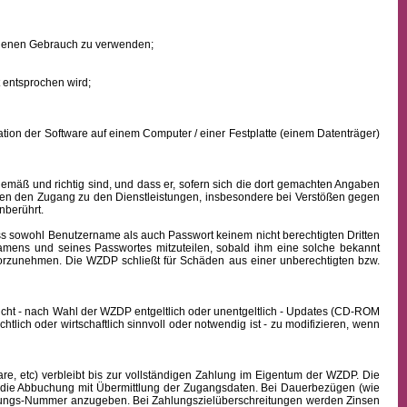
eigenen Gebrauch zu verwenden;
 entsprochen wird;
ion der Software auf einem Computer / einer Festplatte (einem Datenträger)
mäß und richtig sind, und dass er, sofern sich die dort gemachten Angaben
nden den Zugang zu den Dienstleistungen, insbesondere bei Verstößen gegen
nberührt.
ass sowohl
Benutzername
als auch Passwort keinem nicht berechtigten Dritten
namens
und seines Passwortes mitzuteilen, sobald ihm eine solche bekannt
vorzunehmen. Die WZDP schließt für Schäden aus einer unberechtigten bzw.
icht - nach Wahl der WZDP entgeltlich oder unentgeltlich - Updates (CD-ROM
lich oder wirtschaftlich sinnvoll oder notwendig ist - zu modifizieren, wenn
, etc) verbleibt bis zur vollständigen Zahlung im Eigentum der WZDP. Die
die Abbuchung mit Übermittlung der Zugangsdaten. Bei Dauerbezügen (wie
echnungs-Nummer anzugeben. Bei Zahlungszielüberschreitungen werden Zinsen