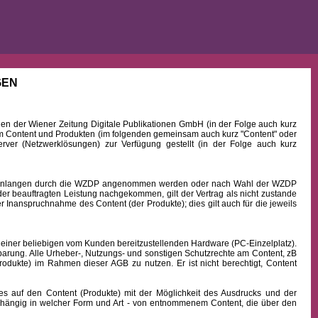
GEN
 der Wiener Zeitung Digitale Publikationen GmbH (in der Folge auch kurz
Content und Produkten (im folgenden gemeinsam auch kurz "Content" oder
rver (Netzwerklösungen) zur Verfügung gestellt (in der Folge auch kurz
b Einlangen durch die WZDP angenommen werden oder nach Wahl der WZDP
r beauftragten Leistung nachgekommen, gilt der Vertrag als nicht zustande
 Inanspruchnahme des Content (der Produkte); dies gilt auch für die jeweils
 einer beliebigen vom Kunden bereitzustellenden Hardware (PC-Einzelplatz).
barung. Alle Urheber-, Nutzungs- und sonstigen Schutzrechte am Content, zB
rodukte) im Rahmen dieser AGB zu nutzen. Er ist nicht berechtigt, Content
uf den Content (Produkte) mit der Möglichkeit des Ausdrucks und der
hängig in welcher Form und Art - von entnommenem Content, die über den