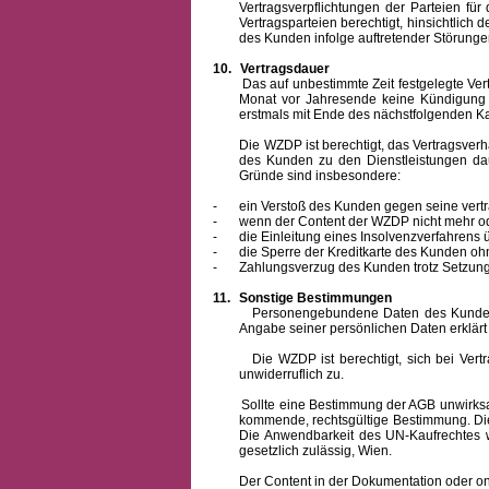
Vertragsverpflichtungen der Parteien f
Vertragsparteien berechtigt, hinsichtlich
des Kunden infolge auftretender Störungen
10.
Vertragsdauer
Das auf unbestimmte Zeit festgelegte Vertrag
Monat vor Jahresende keine Kündigung zu
erstmals mit Ende des nächstfolgenden Ka
Die WZDP ist berechtigt, das Vertragsverhält
des Kunden zu den Dienstleistungen d
Gründe sind insbesondere:
-
ein Verstoß des Kunden gegen seine vertr
-
wenn der Content der WZDP nicht mehr od
-
die Einleitung eines Insolvenzverfahren
-
die Sperre der Kreditkarte des Kunden oh
-
Zahlungsverzug des Kunden trotz Setzung 
11.
Sonstige Bestimmungen
Personengebundene Daten des Kunden werden
Angabe seiner persönlichen Daten erklärt
Die WZDP ist berechtigt, sich bei Vertrags
unwiderruflich zu.
Sollte eine Bestimmung der AGB unwirksam un
kommende, rechtsgültige Bestimmung. Die 
Die Anwendbarkeit des UN-Kaufrechtes w
gesetzlich zulässig, Wien.
Der Content in der Dokumentation oder online 