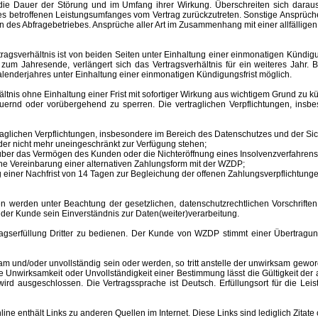
ür die Dauer der Störung und im Umfang ihrer Wirkung. Überschreiten sich dar
 des betroffenen Leistungsumfanges vom Vertrag zurückzutreten. Sonstige Ansprüche
 des Abfragebetriebes. Ansprüche aller Art im Zusammenhang mit einer allfälligen
sverhältnis ist von beiden Seiten unter Einhaltung einer einmonatigen Kündigungs
m Jahresende, verlängert sich das Vertragsverhältnis für ein weiteres Jahr. B
lenderjahres unter Einhaltung einer einmonatigen Kündigungsfrist möglich.
nis ohne Einhaltung einer Frist mit sofortiger Wirkung aus wichtigem Grund zu kü
auernd oder vorübergehend zu sperren.
Die vertraglichen Verpflichtungen, ins
aglichen Verpflichtungen, insbesondere im Bereich des Datenschutzes und der Sich
er nicht mehr uneingeschränkt zur Verfügung stehen;
s über das Vermögen des Kunden oder die Nichteröffnung eines Insolvenzverfahr
ne Vereinbarung einer alternativen Zahlungsform mit der WZDP;
einer Nachfrist von 14 Tagen zur Begleichung der offenen Zahlungsverpflichtunge
 unter Beachtung der gesetzlichen, datenschutzrechtlichen Vorschriften er
 der Kunde sein Einverständnis zur Daten(weiter)verarbeitung.
erfüllung Dritter zu bedienen. Der Kunde von WZDP stimmt einer Übertragung 
d/oder unvollständig sein oder werden, so tritt anstelle der unwirksam gewor
Unwirksamkeit oder Unvollständigkeit einer Bestimmung lässt die Gültigkeit der
ird ausgeschlossen. Die Vertragssprache ist Deutsch.
Erfüllungsort
für die Le
enthält Links zu anderen Quellen im Internet. Diese Links sind lediglich Zitate 