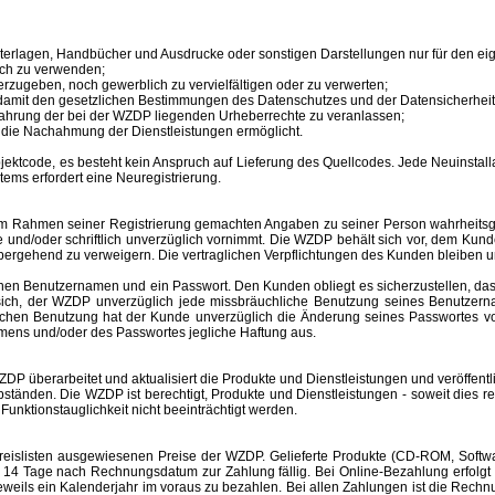
unterlagen, Handbücher und Ausdrucke oder sonstigen Darstellungen nur für den 
ich zu verwenden;
erzugeben, noch gewerblich zu vervielfältigen oder zu verwerten;
 damit den gesetzlichen Bestimmungen des Datenschutzes und der Datensicherheit
ahrung der bei der WZDP liegenden Urheberrechte zu veranlassen;
en die Nachahmung der Dienstleistungen ermöglicht.
tcode, es besteht kein Anspruch auf Lieferung des Quellcodes. Jede Neuinstallat
tems erfordert eine Neuregistrierung.
im Rahmen seiner Registrierung gemachten Angaben zu seiner Person wahrheitsge
e und/oder schriftlich unverzüglich vornimmt. Die WZDP behält sich vor, dem Ku
bergehend zu verweigern.
Die vertraglichen Verpflichtungen des Kunden bleiben u
inen
Benutzernamen
und ein Passwort. Den Kunden obliegt es sicherzustellen, d
t sich, der WZDP unverzüglich jede missbräuchliche Benutzung seines
Benutzer
hlichen Benutzung hat der Kunde unverzüglich die Änderung seines Passwortes 
amens
und/oder des Passwortes jegliche Haftung aus.
überarbeitet und aktualisiert die Produkte und Dienstleistungen und veröffentl
änden. Die WZDP ist berechtigt, Produkte und Dienstleistungen - soweit dies recht
unktionstauglichkeit nicht beeinträchtigt werden.
slisten ausgewiesenen Preise der WZDP. Gelieferte Produkte (CD-ROM, Software
 Tage nach Rechnungsdatum zur Zahlung fällig. Bei Online-Bezahlung erfolgt 
r jeweils ein Kalenderjahr im voraus zu bezahlen. Bei allen Zahlungen ist die R