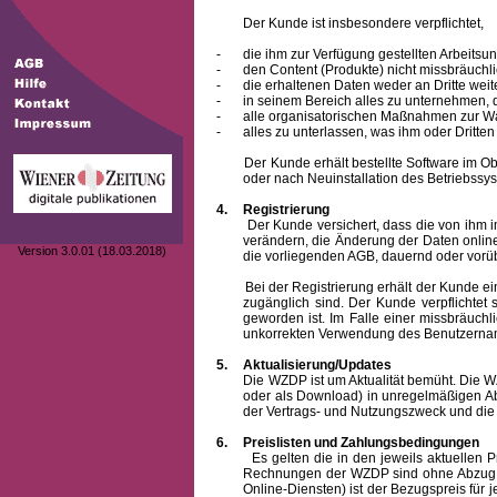
Der Kunde ist insbesondere verpflichtet,
-
die ihm zur Verfügung gestellten Arbeits
-
den Content (Produkte) nicht missbräuchl
-
die erhaltenen Daten weder an Dritte weit
-
in seinem Bereich alles zu unternehmen,
-
alle organisatorischen Maßnahmen zur W
-
alles zu unterlassen, was ihm oder Dritt
Der Kunde erhält bestellte Software im Objek
oder nach Neuinstallation des Betriebssys
4.
Registrierung
Der Kunde versichert, dass die von ihm 
verändern, die Änderung der Daten onlin
Version 3.0.01 (18.03.2018)
die vorliegenden AGB, dauernd oder vorü
Bei der Registrierung erhält der Kunde e
zugänglich sind. Der Kunde verpflichte
geworden ist. Im Falle einer missbräuc
unkorrekten Verwendung des
Benutzern
5.
Aktualisierung/Updates
Die WZDP ist um Aktualität bemüht. Die WZDP 
oder als Download) in unregelmäßigen Abst
der Vertrags- und Nutzungszweck und die F
6.
Preislisten und Zahlungsbedingungen
Es gelten die in den jeweils aktuellen Prei
Rechnungen der WZDP sind ohne Abzug 14
Online-Diensten) ist der Bezugspreis fü