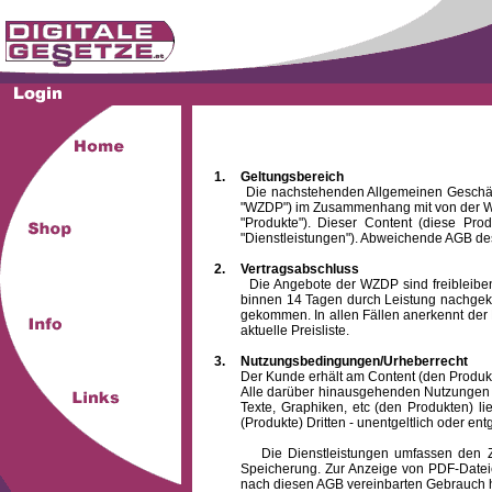
1.
Geltungsbereich
Die nachstehenden Allgemeinen Geschäftsbed
"WZDP") im Zusammenhang mit von der WZ
"Produkte"). Dieser Content (diese Pro
"Dienstleistungen"). Abweichende AGB des
2.
Vertragsabschluss
Die Angebote der WZDP sind freibleibend.
binnen 14 Tagen durch Leistung nachgeko
gekommen. In allen Fällen anerkennt der 
aktuelle Preisliste.
3.
Nutzungsbedingungen/Urheberrecht
Der Kunde erhält am Content (den Produkten),
Alle darüber hinausgehenden Nutzungen (z
Texte, Graphiken, etc (den Produkten) l
(Produkte) Dritten - unentgeltlich oder entg
Die Dienstleistungen umfassen den Zugrif
Speicherung. Zur Anzeige von PDF-Datei
nach diesen AGB vereinbarten Gebrauch hin