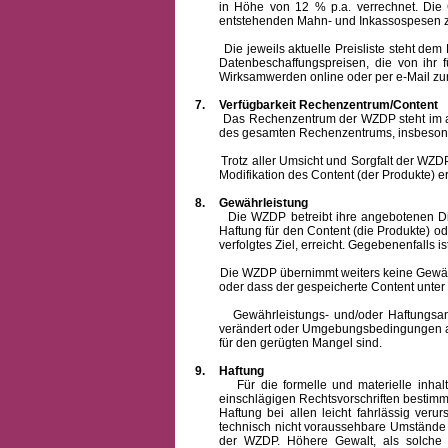
in Höhe von 12 % p.a. verrechnet.
Die 
entstehenden Mahn- und Inkassospesen z
Die jeweils aktuelle Preisliste steht dem Ku
Datenbeschaffungspreisen, die von ihr
Wirksamwerden online oder per e-Mail zur
7.
Verfügbarkeit Rechenzentrum/Content
Das Rechenzentrum der WZDP steht im allge
des gesamten Rechenzentrums, insbesond
Trotz aller Umsicht und Sorgfalt der WZDP i
Modifikation des Content (der Produkte) e
8.
Gewährleistung
Die WZDP betreibt ihre angebotenen Dienstl
Haftung für den Content (die Produkte) o
verfolgtes Ziel, erreicht. Gegebenenfalls
Die WZDP übernimmt weiters keine Gewähr od
oder dass der gespeicherte Content unte
Gewährleistungs- und/oder Haftungsansprüch
verändert oder Umgebungsbedingungen ausg
für den gerügten Mangel sind.
9.
Haftung
Für die formelle und materielle inh
einschlägigen Rechtsvorschriften bestim
Haftung bei allen leicht fahrlässig ver
technisch nicht voraussehbare Umstände 
der WZDP. Höhere Gewalt, als solche g