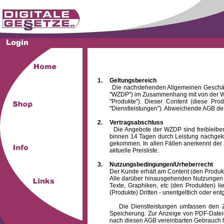
1.
Geltungsbereich
Die nachstehenden Allgemeinen Geschäftsbed
"WZDP") im Zusammenhang mit von der WZ
"Produkte"). Dieser Content (diese Pro
"Dienstleistungen"). Abweichende AGB des
2.
Vertragsabschluss
Die Angebote der WZDP sind freibleibend.
binnen 14 Tagen durch Leistung nachgeko
gekommen. In allen Fällen anerkennt der 
aktuelle Preisliste.
3.
Nutzungsbedingungen/Urheberrecht
Der Kunde erhält am Content (den Produkten),
Alle darüber hinausgehenden Nutzungen (z
Texte, Graphiken, etc (den Produkten) l
(Produkte) Dritten - unentgeltlich oder entg
Die Dienstleistungen umfassen den Zugrif
Speicherung. Zur Anzeige von PDF-Datei
nach diesen AGB vereinbarten Gebrauch hin