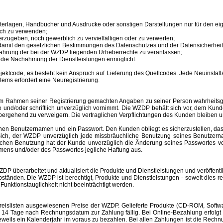
unterlagen, Handbücher und Ausdrucke oder sonstigen Darstellungen nur für den 
ich zu verwenden;
erzugeben, noch gewerblich zu vervielfältigen oder zu verwerten;
 damit den gesetzlichen Bestimmungen des Datenschutzes und der Datensicherheit
ahrung der bei der WZDP liegenden Urheberrechte zu veranlassen;
en die Nachahmung der Dienstleistungen ermöglicht.
tcode, es besteht kein Anspruch auf Lieferung des Quellcodes. Jede Neuinstallat
tems erfordert eine Neuregistrierung.
im Rahmen seiner Registrierung gemachten Angaben zu seiner Person wahrheitsge
e und/oder schriftlich unverzüglich vornimmt. Die WZDP behält sich vor, dem Ku
bergehend zu verweigern.
Die vertraglichen Verpflichtungen des Kunden bleiben u
inen
Benutzernamen
und ein Passwort. Den Kunden obliegt es sicherzustellen, d
t sich, der WZDP unverzüglich jede missbräuchliche Benutzung seines
Benutzer
hlichen Benutzung hat der Kunde unverzüglich die Änderung seines Passwortes 
amens
und/oder des Passwortes jegliche Haftung aus.
überarbeitet und aktualisiert die Produkte und Dienstleistungen und veröffentl
änden. Die WZDP ist berechtigt, Produkte und Dienstleistungen - soweit dies recht
unktionstauglichkeit nicht beeinträchtigt werden.
slisten ausgewiesenen Preise der WZDP. Gelieferte Produkte (CD-ROM, Software
 Tage nach Rechnungsdatum zur Zahlung fällig. Bei Online-Bezahlung erfolgt 
r jeweils ein Kalenderjahr im voraus zu bezahlen. Bei allen Zahlungen ist die R