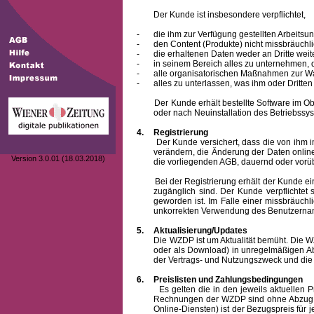
Der Kunde ist insbesondere verpflichtet,
-
die ihm zur Verfügung gestellten Arbeits
-
den Content (Produkte) nicht missbräuchl
-
die erhaltenen Daten weder an Dritte weit
-
in seinem Bereich alles zu unternehmen,
-
alle organisatorischen Maßnahmen zur W
-
alles zu unterlassen, was ihm oder Dritt
Der Kunde erhält bestellte Software im Objek
oder nach Neuinstallation des Betriebssys
4.
Registrierung
Der Kunde versichert, dass die von ihm 
verändern, die Änderung der Daten onlin
Version 3.0.01 (18.03.2018)
die vorliegenden AGB, dauernd oder vorü
Bei der Registrierung erhält der Kunde e
zugänglich sind. Der Kunde verpflichte
geworden ist. Im Falle einer missbräuc
unkorrekten Verwendung des
Benutzern
5.
Aktualisierung/Updates
Die WZDP ist um Aktualität bemüht. Die WZDP 
oder als Download) in unregelmäßigen Abst
der Vertrags- und Nutzungszweck und die F
6.
Preislisten und Zahlungsbedingungen
Es gelten die in den jeweils aktuellen Prei
Rechnungen der WZDP sind ohne Abzug 14
Online-Diensten) ist der Bezugspreis fü