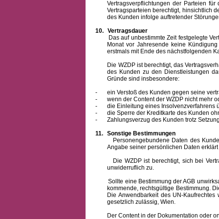
Vertragsverpflichtungen der Parteien f
Vertragsparteien berechtigt, hinsichtlich
des Kunden infolge auftretender Störungen
10.
Vertragsdauer
Das auf unbestimmte Zeit festgelegte Vertrag
Monat vor Jahresende keine Kündigung zu
erstmals mit Ende des nächstfolgenden Ka
Die WZDP ist berechtigt, das Vertragsverhält
des Kunden zu den Dienstleistungen d
Gründe sind insbesondere:
-
ein Verstoß des Kunden gegen seine vertr
-
wenn der Content der WZDP nicht mehr od
-
die Einleitung eines Insolvenzverfahren
-
die Sperre der Kreditkarte des Kunden oh
-
Zahlungsverzug des Kunden trotz Setzung 
11.
Sonstige Bestimmungen
Personengebundene Daten des Kunden werden
Angabe seiner persönlichen Daten erklärt
Die WZDP ist berechtigt, sich bei Vertrags
unwiderruflich zu.
Sollte eine Bestimmung der AGB unwirksam un
kommende, rechtsgültige Bestimmung. Die 
Die Anwendbarkeit des UN-Kaufrechtes w
gesetzlich zulässig, Wien.
Der Content in der Dokumentation oder online 