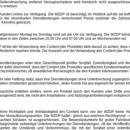
Geltendmachung weiteren Verzugsschadens wird hierdurch nicht ausgeschlosse
u ersetzen.
nden online zur Verfügung. Die WZDP ist berechtigt, im Hinblick auf die sie tre
 für die vereinbarten Dienstleistungen verrechneten Preise und/oder die Za
 Kenntnis gebracht.
meinen Montag bis Sonntag rund um die Uhr zur Verfügung. Die WZDP behält 
ere in den Zeiten zwischen 20.00 Uhr und 07.00 Uhr und an Wochenenden vor.
st bei der Verwendung des Content (der Produkte) stets darauf zu achten, dass
rforderlich machen könnte. Die Auswahl und die Verwendung des Content (der Produ
eistungen unter dem Gesichtspunkt größter Sorgfalt, Zuverlässigkeit und Ver
der dafür übernimmt, dass der Content (die Produkte) spezifischen Kundenerwartu
 ist fachmännischer, zB anwaltlicher Rat bezüglich die den Kunden interessierend
er Haftung dafür, dass ihre Dienstleistungen ohne Unterbrechung zugänglich 
r allen Umständen gespeichert bleiben. Jeder Kunde hat aus eigenem für seinen I
e entfallen weiters, wenn ein Produkt durch den Kunden oder Dritte unsachgem
esetzt wird, die nicht den Installations- und Nutzungsanforderungen entspreche
altliche Richtigkeit und Vollständigkeit des Content kann von der WZDP keine
mten Verlautbarungsquellen.
Die WZDP haftet - gleich aus welchem Rechtsgrund - n
ursachten Schäden ist ausgeschlossen.
Die Beweislastumkehr für grobe Fahrläss
begründete zeitweilige Unterbrechungen der Dienstleistungen, zB der Veröffentl
elten die Umstände und Vorkommnisse, die mit der Sorgfalt einer ordentlic