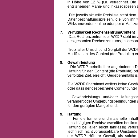
in Höhe von 12 % p.a. verrechnet.
Die 
entstehenden Mahn- und Inkassospesen z
Die jeweils aktuelle Preisliste steht dem Ku
Datenbeschaffungspreisen, die von ihr
Wirksamwerden online oder per e-Mail zur
7.
Verfügbarkeit Rechenzentrum/Content
Das Rechenzentrum der WZDP steht im allge
des gesamten Rechenzentrums, insbesond
Trotz aller Umsicht und Sorgfalt der WZDP i
Modifikation des Content (der Produkte) e
8.
Gewährleistung
Die WZDP betreibt ihre angebotenen Dienstl
Haftung für den Content (die Produkte) o
verfolgtes Ziel, erreicht. Gegebenenfalls
Die WZDP übernimmt weiters keine Gewähr od
oder dass der gespeicherte Content unte
Gewährleistungs- und/oder Haftungsansprüch
verändert oder Umgebungsbedingungen ausg
für den gerügten Mangel sind.
9.
Haftung
Für die formelle und materielle inh
einschlägigen Rechtsvorschriften bestim
Haftung bei allen leicht fahrlässig ver
technisch nicht voraussehbare Umstände 
der WZDP. Höhere Gewalt, als solche g