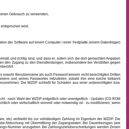
eigenen Gebrauch zu verwenden;
 entsprochen wird;
ion der Software auf einem Computer / einer Festplatte (einem Datenträger)
mäß und richtig sind, und dass er, sofern sich die dort gemachten Angaben
nden den Zugang zu den Dienstleistungen, insbesondere bei Verstößen gegen
nberührt.
ass sowohl
Benutzername
als auch Passwort keinem nicht berechtigten Dritten
namens
und seines Passwortes mitzuteilen, sobald ihm eine solche bekannt
vorzunehmen. Die WZDP schließt für Schäden aus einer unberechtigten bzw.
icht - nach Wahl der WZDP entgeltlich oder unentgeltlich - Updates (CD-ROM
lich oder wirtschaftlich sinnvoll oder notwendig ist - zu modifizieren, wenn
, etc) verbleibt bis zur vollständigen Zahlung im Eigentum der WZDP. Die
die Abbuchung mit Übermittlung der Zugangsdaten. Bei Dauerbezügen (wie
echnungs-Nummer anzugeben. Bei Zahlungszielüberschreitungen werden Zinsen