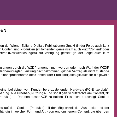
GEN
 der Wiener Zeitung Digitale Publikationen GmbH (in der Folge auch kurz
Content und Produkten (im folgenden gemeinsam auch kurz "Content" oder
rver (Netzwerklösungen) zur Verfügung gestellt (in der Folge auch kurz
b Einlangen durch die WZDP angenommen werden oder nach Wahl der WZDP
r beauftragten Leistung nachgekommen, gilt der Vertrag als nicht zustande
 Inanspruchnahme des Content (der Produkte); dies gilt auch für die jeweils
 einer beliebigen vom Kunden bereitzustellenden Hardware (PC-Einzelplatz).
barung. Alle Urheber-, Nutzungs- und sonstigen Schutzrechte am Content, zB
rodukte) im Rahmen dieser AGB zu nutzen. Er ist nicht berechtigt, Content
uf den Content (Produkte) mit der Möglichkeit des Ausdrucks und der
hängig in welcher Form und Art - von entnommenem Content, die über den