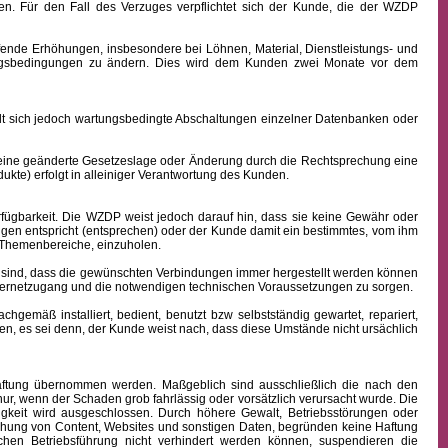
n. Für den Fall des Verzuges verpflichtet sich der Kunde, die der WZDP
ffende Erhöhungen, insbesondere bei Löhnen, Material, Dienstleistungs- und
hlungsbedingungen zu ändern. Dies wird dem Kunden zwei Monate vor dem
sich jedoch wartungsbedingte Abschaltungen einzelner Datenbanken oder
 eine geänderte Gesetzeslage oder Änderung durch die Rechtsprechung eine
kte) erfolgt in alleiniger Verantwortung des Kunden.
fügbarkeit.
Die WZDP weist jedoch darauf hin, dass sie keine Gewähr oder
ngen entspricht (entsprechen) oder der Kunde damit ein bestimmtes, vom ihm
en Themenbereiche, einzuholen.
sind, dass die gewünschten Verbindungen immer hergestellt werden können
nternetzugang und die notwendigen technischen Voraussetzungen zu sorgen.
äß installiert, bedient, benutzt bzw selbstständig gewartet, repariert,
n, es sei denn, der Kunde weist nach, dass diese Umstände nicht ursächlich
 Haftung übernommen werden. Maßgeblich sind ausschließlich die nach den
ur, wenn der Schaden grob fahrlässig oder vorsätzlich verursacht wurde. Die
igkeit wird ausgeschlossen.
Durch höhere Gewalt, Betriebsstörungen oder
ichung von Content, Websites und sonstigen Daten, begründen keine Haftung
hen Betriebsführung nicht verhindert werden können, suspendieren die