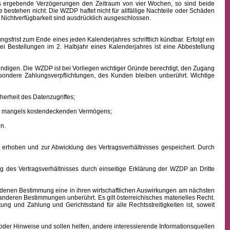
aus ergebende Verzögerungen den Zeitraum von vier Wochen, so sind beide
 bestehen nicht. Die WZDP haftet nicht für allfällige Nachteile oder Schäden
 Nichtverfügbarkeit sind ausdrücklich ausgeschlossen.
frist zum Ende eines jeden Kalenderjahres schriftlich kündbar. Erfolgt ein
ei Bestellungen im 2. Halbjahr eines Kalenderjahres ist eine Abbestellung
ndigen. Die WZDP ist bei Vorliegen wichtiger Gründe berechtigt, den Zugang
besondere Zahlungsverpflichtungen, des Kunden bleiben unberührt.
Wichtige
erheit des Datenzugriffes;
ens mangels kostendeckenden Vermögens;
n.
hoben und zur Abwicklung des Vertragsverhältnisses gespeichert. Durch
des Vertragsverhältnisses durch einseitige Erklärung der WZDP an Dritte
denen Bestimmung eine in ihren wirtschaftlichen Auswirkungen am nächsten
 anderen Bestimmungen unberührt. Es gilt österreichisches
materielles
Recht.
istung und Zahlung
und Gerichtsstand für alle Rechtsstreitigkeiten ist, soweit
oder Hinweise und sollen helfen, andere interessierende Informationsquellen