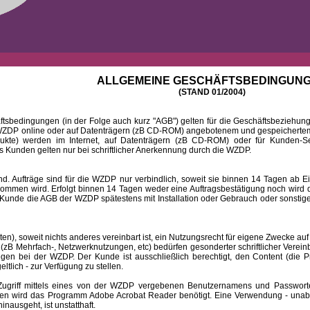
ALLGEMEINE GESCHÄFTSBEDINGUN
(STAND 01/2004)
ingungen (in der Folge auch kurz "AGB") gelten für die Geschäftsbeziehungen
DP online oder auf Datenträgern (zB CD-ROM) angebotenem und gespeichertem 
dukte) werden im Internet, auf Datenträgern (zB CD-ROM) oder für Kunden-Se
 Kunden gelten nur bei schriftlicher Anerkennung durch die WZDP.
 Aufträge sind für die WZDP nur verbindlich, soweit sie binnen 14 Tagen a
mmen wird. Erfolgt binnen 14 Tagen weder eine Auftragsbestätigung noch wird de
Kunde die AGB der WZDP spätestens mit Installation oder Gebrauch oder sonstiger
 soweit nichts anderes vereinbart ist, ein Nutzungsrecht für eigene Zwecke auf
B Mehrfach-, Netzwerknutzungen, etc) bedürfen gesonderter schriftlicher Verein
iegen bei der WZDP. Der Kunde ist ausschließlich berechtigt, den Content (die P
eltlich - zur Verfügung zu stellen.
f mittels eines von der WZDP vergebenen Benutzernamens und Passwortes a
en wird das Programm Adobe Acrobat Reader benötigt. Eine Verwendung - unab
ausgeht, ist unstatthaft.