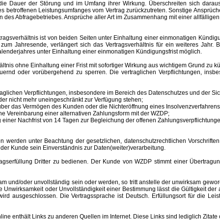
ür die Dauer der Störung und im Umfang ihrer Wirkung. Überschreiten sich dar
 des betroffenen Leistungsumfanges vom Vertrag zurückzutreten. Sonstige Ansprüche
 des Abfragebetriebes. Ansprüche aller Art im Zusammenhang mit einer allfälligen
sverhältnis ist von beiden Seiten unter Einhaltung einer einmonatigen Kündigungs
m Jahresende, verlängert sich das Vertragsverhältnis für ein weiteres Jahr. B
lenderjahres unter Einhaltung einer einmonatigen Kündigungsfrist möglich.
nis ohne Einhaltung einer Frist mit sofortiger Wirkung aus wichtigem Grund zu kü
auernd oder vorübergehend zu sperren.
Die vertraglichen Verpflichtungen, ins
aglichen Verpflichtungen, insbesondere im Bereich des Datenschutzes und der Sich
er nicht mehr uneingeschränkt zur Verfügung stehen;
s über das Vermögen des Kunden oder die Nichteröffnung eines Insolvenzverfahr
ne Vereinbarung einer alternativen Zahlungsform mit der WZDP;
einer Nachfrist von 14 Tagen zur Begleichung der offenen Zahlungsverpflichtunge
 unter Beachtung der gesetzlichen, datenschutzrechtlichen Vorschriften er
 der Kunde sein Einverständnis zur Daten(weiter)verarbeitung.
erfüllung Dritter zu bedienen. Der Kunde von WZDP stimmt einer Übertragung 
d/oder unvollständig sein oder werden, so tritt anstelle der unwirksam gewor
Unwirksamkeit oder Unvollständigkeit einer Bestimmung lässt die Gültigkeit der
ird ausgeschlossen. Die Vertragssprache ist Deutsch.
Erfüllungsort
für die Le
enthält Links zu anderen Quellen im Internet. Diese Links sind lediglich Zitate 