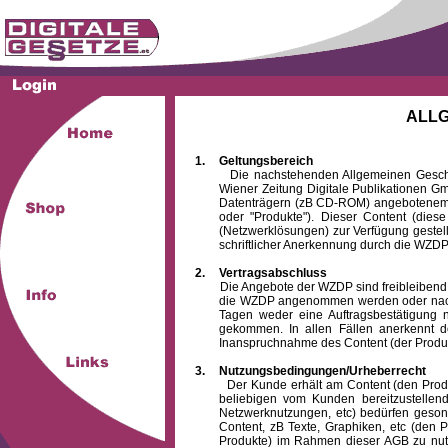
ALL
1.
Geltungsbereich
Die nachstehenden Allgemeinen Geschäftsb
Wiener Zeitung Digitale Publikationen 
Datenträgern (zB CD-ROM) angebotenem 
oder "Produkte"). Dieser Content (die
(Netzwerklösungen) zur Verfügung gestell
schriftlicher Anerkennung durch die WZDP
2.
Vertragsabschluss
Die Angebote der WZDP sind freibleibend. Au
die WZDP angenommen werden oder nach
Tagen weder eine Auftragsbestätigung n
gekommen. In allen Fällen anerkennt d
Inanspruchnahme des Content (der Produkte)
3.
Nutzungsbedingungen/Urheberrecht
Der Kunde erhält am Content (den Produkten
beliebigen vom Kunden bereitzustellen
Netzwerknutzungen, etc) bedürfen gesond
Content, zB Texte, Graphiken, etc (den P
Produkte) im Rahmen dieser AGB zu nutzen.