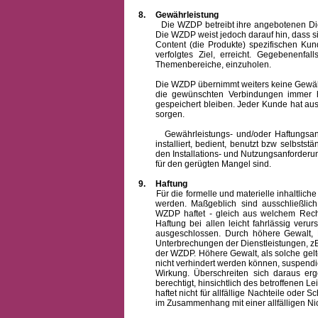
8.
Gewährleistung
Die WZDP betreibt ihre angebotenen Dienstl
Die WZDP weist jedoch darauf hin, dass s
Content (die Produkte) spezifischen Ku
verfolgtes Ziel, erreicht. Gegebenenfa
Themenbereiche, einzuholen.
Die WZDP übernimmt weiters keine Gewähr od
die gewünschten Verbindungen immer h
gespeichert bleiben. Jeder Kunde hat au
sorgen.
Gewährleistungs- und/oder Haftungsansprü
installiert, bedient, benutzt bzw selbsts
den Installations- und Nutzungsanforderu
für den gerügten Mangel sind.
9.
Haftung
Für die formelle und materielle inhaltli
werden. Maßgeblich sind ausschließlic
WZDP haftet - gleich aus welchem Recht
Haftung bei allen leicht fahrlässig ver
ausgeschlossen.
Durch höhere Gewalt, 
Unterbrechungen der Dienstleistungen, zB
der WZDP. Höhere Gewalt, als solche gelt
nicht verhindert werden können, suspendie
Wirkung. Überschreiten sich daraus er
berechtigt, hinsichtlich des betroffenen
haftet nicht für allfällige Nachteile ode
im Zusammenhang mit einer allfälligen Ni