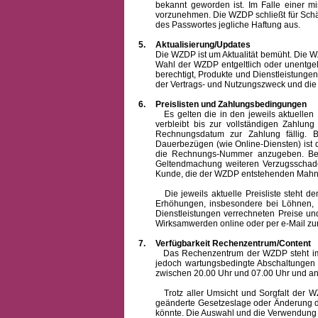
bekannt geworden ist. Im Falle einer 
vorzunehmen. Die WZDP schließt für Sch
des Passwortes jegliche Haftung aus.
5.
Aktualisierung/Updates
Die WZDP ist um Aktualität bemüht. Die WZDP 
Wahl der WZDP entgeltlich oder unentge
berechtigt, Produkte und Dienstleistungen 
der Vertrags- und Nutzungszweck und die F
6.
Preislisten und Zahlungsbedingungen
Es gelten die in den jeweils aktuellen Pr
verbleibt bis zur vollständigen Zah
Rechnungsdatum zur Zahlung fällig. B
Dauerbezügen (wie Online-Diensten) ist d
die Rechnungs-Nummer anzugeben. Bei 
Geltendmachung weiteren Verzugsschaden
Kunde, die der WZDP entstehenden Mahn-
Die jeweils aktuelle Preisliste steht dem K
Erhöhungen, insbesondere bei Löhnen, Ma
Dienstleistungen verrechneten Preise 
Wirksamwerden online oder per e-Mail zur
7.
Verfügbarkeit Rechenzentrum/Content
Das Rechenzentrum der WZDP steht im all
jedoch wartungsbedingte Abschaltungen
zwischen 20.00 Uhr und 07.00 Uhr und a
Trotz aller Umsicht und Sorgfalt der WZDP
geänderte Gesetzeslage oder Änderung du
könnte. Die Auswahl und die Verwendung d