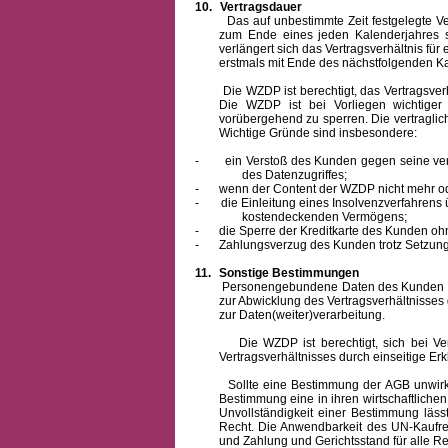
10.
Vertragsdauer
Das auf unbestimmte Zeit festgelegte Vertra
zum Ende eines jeden Kalenderjahres s
verlängert sich das Vertragsverhältnis für
erstmals mit Ende des nächstfolgenden Ka
Die WZDP ist berechtigt, das Vertragsverhäl
Die WZDP ist bei Vorliegen wichtige
vorübergehend zu sperren.
Die vertragli
Wichtige Gründe sind insbesondere:
-
ein Verstoß des Kunden gegen seine ver
des Datenzugriffes;
-
wenn der Content der WZDP nicht mehr od
-
die Einleitung eines Insolvenzverfahren
kostendeckenden Vermögens;
-
die Sperre der Kreditkarte des Kunden oh
-
Zahlungsverzug des Kunden trotz Setzung 
11.
Sonstige Bestimmungen
Personengebundene Daten des Kunden werden
zur Abwicklung des Vertragsverhältnisses
zur Daten(weiter)verarbeitung.
Die WZDP ist berechtigt, sich bei Vertra
Vertragsverhältnisses durch einseitige Er
Sollte eine Bestimmung der AGB unwirksam 
Bestimmung eine in ihren wirtschaftlich
Unvollständigkeit einer Bestimmung läss
Recht.
Die Anwendbarkeit des UN-Kaufrec
und Zahlung
und Gerichtsstand für alle Rec