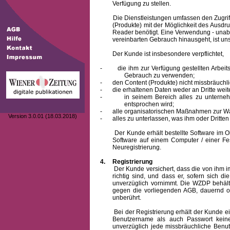
Verfügung zu stellen.
Die Dienstleistungen umfassen den Zugriff
(Produkte) mit der Möglichkeit des Ausd
Reader benötigt. Eine Verwendung - unab
vereinbarten Gebrauch hinausgeht, ist unst
Der Kunde ist insbesondere verpflichtet,
-
die ihm zur Verfügung gestellten Arbe
Gebrauch zu verwenden;
-
den Content (Produkte) nicht missbräuchl
-
die erhaltenen Daten weder an Dritte weit
-
in seinem Bereich alles zu unterne
entsprochen wird;
-
alle organisatorischen Maßnahmen zur W
Version 3.0.01 (18.03.2018)
-
alles zu unterlassen, was ihm oder Dritt
Der Kunde erhält bestellte Software im Obje
Software auf einem Computer / einer Fes
Neuregistrierung.
4.
Registrierung
Der Kunde versichert, dass die von ihm
richtig sind, und dass er, sofern sich 
unverzüglich vornimmt. Die WZDP behält
gegen die vorliegenden AGB, dauernd o
unberührt.
Bei der Registrierung erhält der Kunde e
Benutzername
als auch Passwort keine
unverzüglich jede missbräuchliche Ben