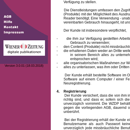
Verfügung zu stellen.
Die Dienstleistungen umfassen den Zugriff
(Produkte) mit der Möglichkeit des Ausd
Reader benötigt. Eine Verwendung - unab
vereinbarten Gebrauch hinausgeht, ist unst
Der Kunde ist insbesondere verpflichtet,
-
die ihm zur Verfügung gestellten Arbe
Gebrauch zu verwenden;
-
den Content (Produkte) nicht missbräuchl
-
die erhaltenen Daten weder an Dritte weit
-
in seinem Bereich alles zu unterne
entsprochen wird;
-
alle organisatorischen Maßnahmen zur W
Version 3.0.01 (18.03.2018)
-
alles zu unterlassen, was ihm oder Dritt
Der Kunde erhält bestellte Software im Obje
Software auf einem Computer / einer Fes
Neuregistrierung.
4.
Registrierung
Der Kunde versichert, dass die von ihm
richtig sind, und dass er, sofern sich 
unverzüglich vornimmt. Die WZDP behält
gegen die vorliegenden AGB, dauernd o
unberührt.
Bei der Registrierung erhält der Kunde e
Benutzername
als auch Passwort keine
unverzüglich jede missbräuchliche Ben