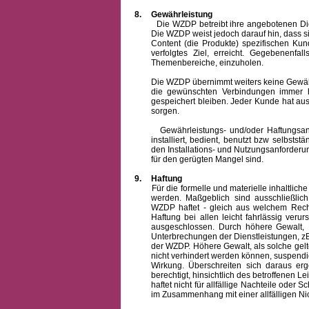
8.
Gewährleistung
Die WZDP betreibt ihre angebotenen Dienstl
Die WZDP weist jedoch darauf hin, dass s
Content (die Produkte) spezifischen Ku
verfolgtes Ziel, erreicht. Gegebenenfa
Themenbereiche, einzuholen.
Die WZDP übernimmt weiters keine Gewähr od
die gewünschten Verbindungen immer h
gespeichert bleiben. Jeder Kunde hat au
sorgen.
Gewährleistungs- und/oder Haftungsansprü
installiert, bedient, benutzt bzw selbsts
den Installations- und Nutzungsanforderu
für den gerügten Mangel sind.
9.
Haftung
Für die formelle und materielle inhaltli
werden. Maßgeblich sind ausschließlic
WZDP haftet - gleich aus welchem Recht
Haftung bei allen leicht fahrlässig ver
ausgeschlossen.
Durch höhere Gewalt, 
Unterbrechungen der Dienstleistungen, zB
der WZDP. Höhere Gewalt, als solche gelt
nicht verhindert werden können, suspendie
Wirkung. Überschreiten sich daraus er
berechtigt, hinsichtlich des betroffenen
haftet nicht für allfällige Nachteile ode
im Zusammenhang mit einer allfälligen Ni