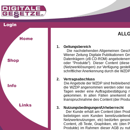
ALL
1.
Geltungsbereich
Die nachstehenden Allgemeinen Geschäftsb
Wiener Zeitung Digitale Publikationen 
Datenträgern (zB CD-ROM) angebotenem 
oder "Produkte"). Dieser Content (die
(Netzwerklösungen) zur Verfügung gestell
schriftlicher Anerkennung durch die WZDP
2.
Vertragsabschluss
Die Angebote der WZDP sind freibleibend. Au
die WZDP angenommen werden oder nach
Tagen weder eine Auftragsbestätigung n
gekommen. In allen Fällen anerkennt d
Inanspruchnahme des Content (der Produkte)
3.
Nutzungsbedingungen/Urheberrecht
Der Kunde erhält am Content (den Produkten
beliebigen vom Kunden bereitzustellen
Netzwerknutzungen, etc) bedürfen gesond
Content, zB Texte, Graphiken, etc (den P
Produkte) im Rahmen dieser AGB zu nutzen.