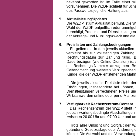
bekannt geworden ist. Im Falle einer 
vorzunehmen. Die WZDP schließt für Sch
des Passwortes jegliche Haftung aus.
5.
Aktualisierung/Updates
Die WZDP ist um Aktualität bemüht. Die WZDP 
Wahl der WZDP entgeltlich oder unentge
berechtigt, Produkte und Dienstleistungen 
der Vertrags- und Nutzungszweck und die F
6.
Preislisten und Zahlungsbedingungen
Es gelten die in den jeweils aktuellen Pr
verbleibt bis zur vollständigen Zah
Rechnungsdatum zur Zahlung fällig. B
Dauerbezügen (wie Online-Diensten) ist d
die Rechnungs-Nummer anzugeben. Bei 
Geltendmachung weiteren Verzugsschaden
Kunde, die der WZDP entstehenden Mahn-
Die jeweils aktuelle Preisliste steht dem K
Erhöhungen, insbesondere bei Löhnen, Ma
Dienstleistungen verrechneten Preise 
Wirksamwerden online oder per e-Mail zur
7.
Verfügbarkeit Rechenzentrum/Content
Das Rechenzentrum der WZDP steht im all
jedoch wartungsbedingte Abschaltungen
zwischen 20.00 Uhr und 07.00 Uhr und a
Trotz aller Umsicht und Sorgfalt der WZDP
geänderte Gesetzeslage oder Änderung du
könnte. Die Auswahl und die Verwendung d