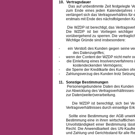
10.
Vertragsdauer
Das auf unbestimmte Zeit festgelegte Vertra
zum Ende eines jeden Kalenderjahres s
verlängert sich das Vertragsverhältnis für
erstmals mit Ende des nächstfolgenden Ka
Die WZDP ist berechtigt, das Vertragsverhäl
Die WZDP ist bei Vorliegen wichtige
vorübergehend zu sperren.
Die vertragli
Wichtige Gründe sind insbesondere:
-
ein Verstoß des Kunden gegen seine ver
des Datenzugriffes;
-
wenn der Content der WZDP nicht mehr od
-
die Einleitung eines Insolvenzverfahren
kostendeckenden Vermögens;
-
die Sperre der Kreditkarte des Kunden oh
-
Zahlungsverzug des Kunden trotz Setzung 
11.
Sonstige Bestimmungen
Personengebundene Daten des Kunden werden
zur Abwicklung des Vertragsverhältnisses
zur Daten(weiter)verarbeitung.
Die WZDP ist berechtigt, sich bei Vertra
Vertragsverhältnisses durch einseitige Er
Sollte eine Bestimmung der AGB unwirksam 
Bestimmung eine in ihren wirtschaftlich
Unvollständigkeit einer Bestimmung läss
Recht.
Die Anwendbarkeit des UN-Kaufrec
und Zahlung
und Gerichtsstand für alle Rec