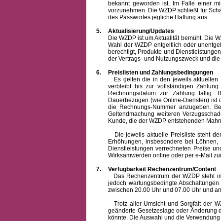
bekannt geworden ist. Im Falle einer 
vorzunehmen. Die WZDP schließt für Sch
des Passwortes jegliche Haftung aus.
5.
Aktualisierung/Updates
Die WZDP ist um Aktualität bemüht. Die WZDP 
Wahl der WZDP entgeltlich oder unentge
berechtigt, Produkte und Dienstleistungen 
der Vertrags- und Nutzungszweck und die F
6.
Preislisten und Zahlungsbedingungen
Es gelten die in den jeweils aktuellen Pr
verbleibt bis zur vollständigen Zah
Rechnungsdatum zur Zahlung fällig. B
Dauerbezügen (wie Online-Diensten) ist d
die Rechnungs-Nummer anzugeben. Bei 
Geltendmachung weiteren Verzugsschaden
Kunde, die der WZDP entstehenden Mahn-
Die jeweils aktuelle Preisliste steht dem K
Erhöhungen, insbesondere bei Löhnen, Ma
Dienstleistungen verrechneten Preise 
Wirksamwerden online oder per e-Mail zur
7.
Verfügbarkeit Rechenzentrum/Content
Das Rechenzentrum der WZDP steht im all
jedoch wartungsbedingte Abschaltungen
zwischen 20.00 Uhr und 07.00 Uhr und a
Trotz aller Umsicht und Sorgfalt der WZDP
geänderte Gesetzeslage oder Änderung du
könnte. Die Auswahl und die Verwendung d