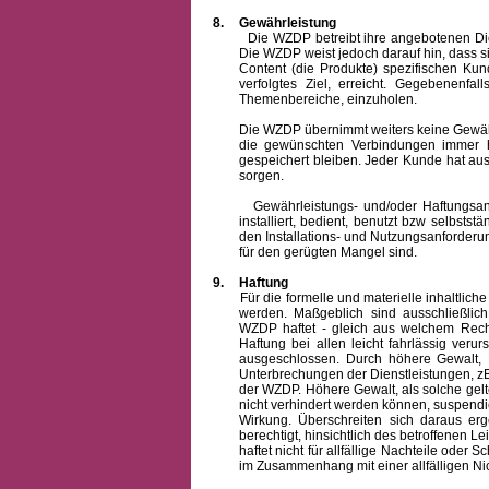
8.
Gewährleistung
Die WZDP betreibt ihre angebotenen Dienstl
Die WZDP weist jedoch darauf hin, dass s
Content (die Produkte) spezifischen Ku
verfolgtes Ziel, erreicht. Gegebenenfa
Themenbereiche, einzuholen.
Die WZDP übernimmt weiters keine Gewähr od
die gewünschten Verbindungen immer h
gespeichert bleiben. Jeder Kunde hat au
sorgen.
Gewährleistungs- und/oder Haftungsansprü
installiert, bedient, benutzt bzw selbsts
den Installations- und Nutzungsanforderu
für den gerügten Mangel sind.
9.
Haftung
Für die formelle und materielle inhaltli
werden. Maßgeblich sind ausschließlic
WZDP haftet - gleich aus welchem Recht
Haftung bei allen leicht fahrlässig ver
ausgeschlossen.
Durch höhere Gewalt, 
Unterbrechungen der Dienstleistungen, zB
der WZDP. Höhere Gewalt, als solche gelt
nicht verhindert werden können, suspendie
Wirkung. Überschreiten sich daraus er
berechtigt, hinsichtlich des betroffenen
haftet nicht für allfällige Nachteile ode
im Zusammenhang mit einer allfälligen Ni