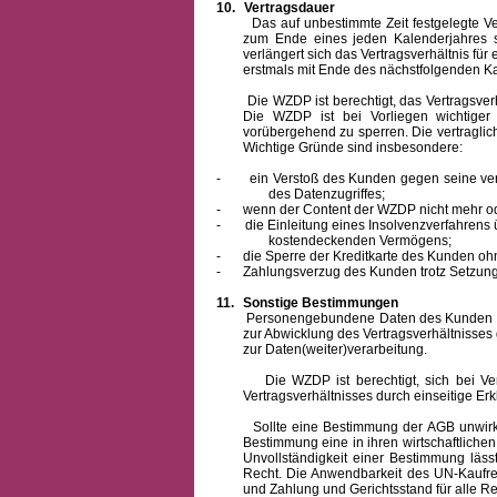
10.
Vertragsdauer
Das auf unbestimmte Zeit festgelegte Vertra
zum Ende eines jeden Kalenderjahres s
verlängert sich das Vertragsverhältnis für
erstmals mit Ende des nächstfolgenden Ka
Die WZDP ist berechtigt, das Vertragsverhäl
Die WZDP ist bei Vorliegen wichtige
vorübergehend zu sperren.
Die vertragli
Wichtige Gründe sind insbesondere:
-
ein Verstoß des Kunden gegen seine ver
des Datenzugriffes;
-
wenn der Content der WZDP nicht mehr od
-
die Einleitung eines Insolvenzverfahren
kostendeckenden Vermögens;
-
die Sperre der Kreditkarte des Kunden oh
-
Zahlungsverzug des Kunden trotz Setzung 
11.
Sonstige Bestimmungen
Personengebundene Daten des Kunden werden
zur Abwicklung des Vertragsverhältnisses
zur Daten(weiter)verarbeitung.
Die WZDP ist berechtigt, sich bei Vertra
Vertragsverhältnisses durch einseitige Er
Sollte eine Bestimmung der AGB unwirksam 
Bestimmung eine in ihren wirtschaftlich
Unvollständigkeit einer Bestimmung läss
Recht.
Die Anwendbarkeit des UN-Kaufrec
und Zahlung
und Gerichtsstand für alle Rec