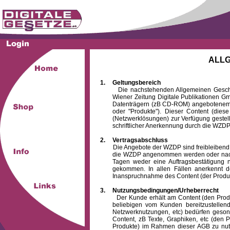
ALL
1.
Geltungsbereich
Die nachstehenden Allgemeinen Geschäftsb
Wiener Zeitung Digitale Publikationen 
Datenträgern (zB CD-ROM) angebotenem 
oder "Produkte"). Dieser Content (die
(Netzwerklösungen) zur Verfügung gestell
schriftlicher Anerkennung durch die WZDP
2.
Vertragsabschluss
Die Angebote der WZDP sind freibleibend. Au
die WZDP angenommen werden oder nach
Tagen weder eine Auftragsbestätigung n
gekommen. In allen Fällen anerkennt d
Inanspruchnahme des Content (der Produkte)
3.
Nutzungsbedingungen/Urheberrecht
Der Kunde erhält am Content (den Produkten
beliebigen vom Kunden bereitzustellen
Netzwerknutzungen, etc) bedürfen gesond
Content, zB Texte, Graphiken, etc (den P
Produkte) im Rahmen dieser AGB zu nutzen.