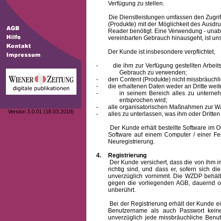
Verfügung zu stellen.
Die Dienstleistungen umfassen den Zugriff
(Produkte) mit der Möglichkeit des Ausd
Reader benötigt. Eine Verwendung - unab
vereinbarten Gebrauch hinausgeht, ist unst
Der Kunde ist insbesondere verpflichtet,
-
die ihm zur Verfügung gestellten Arbe
Gebrauch zu verwenden;
-
den Content (Produkte) nicht missbräuchl
-
die erhaltenen Daten weder an Dritte weit
-
in seinem Bereich alles zu unterne
entsprochen wird;
-
alle organisatorischen Maßnahmen zur W
Version 3.0.01 (18.03.2018)
-
alles zu unterlassen, was ihm oder Dritt
Der Kunde erhält bestellte Software im Obje
Software auf einem Computer / einer Fes
Neuregistrierung.
4.
Registrierung
Der Kunde versichert, dass die von ihm
richtig sind, und dass er, sofern sich 
unverzüglich vornimmt. Die WZDP behält
gegen die vorliegenden AGB, dauernd o
unberührt.
Bei der Registrierung erhält der Kunde e
Benutzername
als auch Passwort keine
unverzüglich jede missbräuchliche Ben