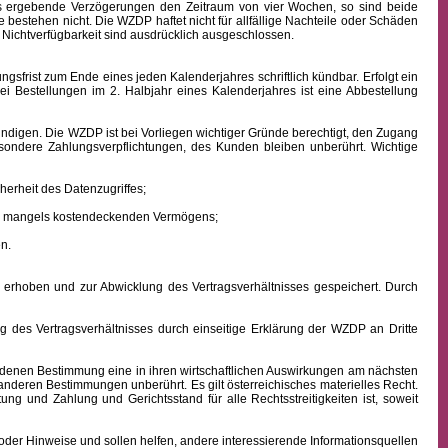
aus ergebende Verzögerungen den Zeitraum von vier Wochen, so sind beide
 bestehen nicht. Die WZDP haftet nicht für allfällige Nachteile oder Schäden
 Nichtverfügbarkeit sind ausdrücklich ausgeschlossen.
frist zum Ende eines jeden Kalenderjahres schriftlich kündbar. Erfolgt ein
ei Bestellungen im 2. Halbjahr eines Kalenderjahres ist eine Abbestellung
ndigen. Die WZDP ist bei Vorliegen wichtiger Gründe berechtigt, den Zugang
besondere Zahlungsverpflichtungen, des Kunden bleiben unberührt.
Wichtige
erheit des Datenzugriffes;
ens mangels kostendeckenden Vermögens;
n.
hoben und zur Abwicklung des Vertragsverhältnisses gespeichert. Durch
des Vertragsverhältnisses durch einseitige Erklärung der WZDP an Dritte
denen Bestimmung eine in ihren wirtschaftlichen Auswirkungen am nächsten
 anderen Bestimmungen unberührt. Es gilt österreichisches
materielles
Recht.
istung und Zahlung
und Gerichtsstand für alle Rechtsstreitigkeiten ist, soweit
oder Hinweise und sollen helfen, andere interessierende Informationsquellen