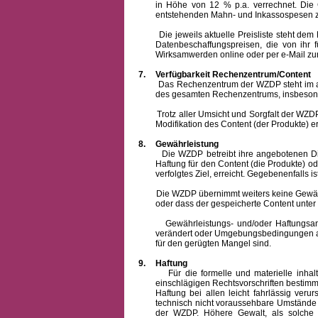
in Höhe von 12 % p.a. verrechnet.
Die 
entstehenden Mahn- und Inkassospesen z
Die jeweils aktuelle Preisliste steht dem Ku
Datenbeschaffungspreisen, die von ihr
Wirksamwerden online oder per e-Mail zur
7.
Verfügbarkeit Rechenzentrum/Content
Das Rechenzentrum der WZDP steht im allge
des gesamten Rechenzentrums, insbesond
Trotz aller Umsicht und Sorgfalt der WZDP i
Modifikation des Content (der Produkte) e
8.
Gewährleistung
Die WZDP betreibt ihre angebotenen Dienstl
Haftung für den Content (die Produkte) o
verfolgtes Ziel, erreicht. Gegebenenfalls
Die WZDP übernimmt weiters keine Gewähr od
oder dass der gespeicherte Content unte
Gewährleistungs- und/oder Haftungsansprüch
verändert oder Umgebungsbedingungen ausg
für den gerügten Mangel sind.
9.
Haftung
Für die formelle und materielle inh
einschlägigen Rechtsvorschriften bestim
Haftung bei allen leicht fahrlässig ver
technisch nicht voraussehbare Umstände 
der WZDP. Höhere Gewalt, als solche g