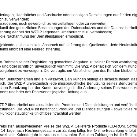
unterlagen, Handbücher und Ausdrucke oder sonstigen Darstellungen nur für den 
ich zu verwenden;
erzugeben, noch gewerblich zu vervielfältigen oder zu verwerten;
 damit den gesetzlichen Bestimmungen des Datenschutzes und der Datensicherheit
ahrung der bei der WZDP liegenden Urheberrechte zu veranlassen;
en die Nachahmung der Dienstleistungen ermöglicht.
tcode, es besteht kein Anspruch auf Lieferung des Quellcodes. Jede Neuinstallat
tems erfordert eine Neuregistrierung.
im Rahmen seiner Registrierung gemachten Angaben zu seiner Person wahrheitsge
e und/oder schriftlich unverzüglich vornimmt. Die WZDP behält sich vor, dem Ku
bergehend zu verweigern.
Die vertraglichen Verpflichtungen des Kunden bleiben u
inen
Benutzernamen
und ein Passwort. Den Kunden obliegt es sicherzustellen, d
t sich, der WZDP unverzüglich jede missbräuchliche Benutzung seines
Benutzer
hlichen Benutzung hat der Kunde unverzüglich die Änderung seines Passwortes 
amens
und/oder des Passwortes jegliche Haftung aus.
überarbeitet und aktualisiert die Produkte und Dienstleistungen und veröffentl
änden. Die WZDP ist berechtigt, Produkte und Dienstleistungen - soweit dies recht
unktionstauglichkeit nicht beeinträchtigt werden.
slisten ausgewiesenen Preise der WZDP. Gelieferte Produkte (CD-ROM, Software
 Tage nach Rechnungsdatum zur Zahlung fällig. Bei Online-Bezahlung erfolgt 
r jeweils ein Kalenderjahr im voraus zu bezahlen. Bei allen Zahlungen ist die R