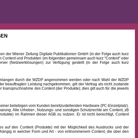
GEN
 der Wiener Zeitung Digitale Publikationen GmbH (in der Folge auch kurz
Content und Produkten (im folgenden gemeinsam auch kurz "Content" oder
rver (Netzwerklösungen) zur Verfügung gestellt (in der Folge auch kurz
b Einlangen durch die WZDP angenommen werden oder nach Wahl der WZDP
r beauftragten Leistung nachgekommen, gilt der Vertrag als nicht zustande
 Inanspruchnahme des Content (der Produkte); dies gilt auch für die jeweils
 einer beliebigen vom Kunden bereitzustellenden Hardware (PC-Einzelplatz).
barung. Alle Urheber-, Nutzungs- und sonstigen Schutzrechte am Content, zB
rodukte) im Rahmen dieser AGB zu nutzen. Er ist nicht berechtigt, Content
uf den Content (Produkte) mit der Möglichkeit des Ausdrucks und der
hängig in welcher Form und Art - von entnommenem Content, die über den