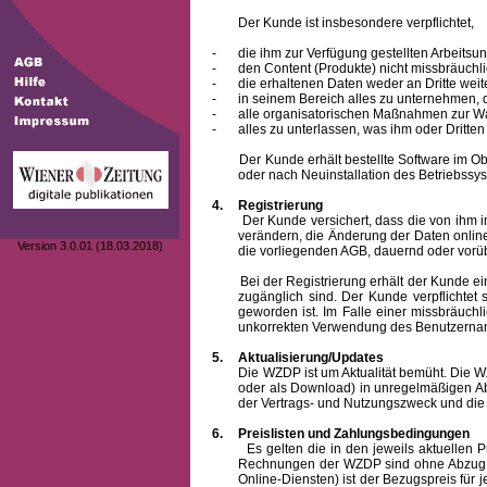
Der Kunde ist insbesondere verpflichtet,
-
die ihm zur Verfügung gestellten Arbeits
-
den Content (Produkte) nicht missbräuchl
-
die erhaltenen Daten weder an Dritte weit
-
in seinem Bereich alles zu unternehmen,
-
alle organisatorischen Maßnahmen zur W
-
alles zu unterlassen, was ihm oder Dritt
Der Kunde erhält bestellte Software im Objek
oder nach Neuinstallation des Betriebssys
4.
Registrierung
Der Kunde versichert, dass die von ihm 
verändern, die Änderung der Daten onlin
Version 3.0.01 (18.03.2018)
die vorliegenden AGB, dauernd oder vorü
Bei der Registrierung erhält der Kunde e
zugänglich sind. Der Kunde verpflichte
geworden ist. Im Falle einer missbräuc
unkorrekten Verwendung des
Benutzern
5.
Aktualisierung/Updates
Die WZDP ist um Aktualität bemüht. Die WZDP 
oder als Download) in unregelmäßigen Abst
der Vertrags- und Nutzungszweck und die F
6.
Preislisten und Zahlungsbedingungen
Es gelten die in den jeweils aktuellen Prei
Rechnungen der WZDP sind ohne Abzug 14
Online-Diensten) ist der Bezugspreis fü