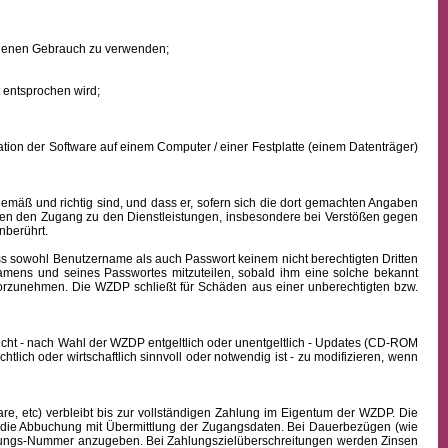
eigenen Gebrauch zu verwenden;
 entsprochen wird;
ion der Software auf einem Computer / einer Festplatte (einem Datenträger)
mäß und richtig sind, und dass er, sofern sich die dort gemachten Angaben
nden den Zugang zu den Dienstleistungen, insbesondere bei Verstößen gegen
nberührt.
ass sowohl
Benutzername
als auch Passwort keinem nicht berechtigten Dritten
namens
und seines Passwortes mitzuteilen, sobald ihm eine solche bekannt
vorzunehmen. Die WZDP schließt für Schäden aus einer unberechtigten bzw.
icht - nach Wahl der WZDP entgeltlich oder unentgeltlich - Updates (CD-ROM
lich oder wirtschaftlich sinnvoll oder notwendig ist - zu modifizieren, wenn
, etc) verbleibt bis zur vollständigen Zahlung im Eigentum der WZDP. Die
die Abbuchung mit Übermittlung der Zugangsdaten. Bei Dauerbezügen (wie
echnungs-Nummer anzugeben. Bei Zahlungszielüberschreitungen werden Zinsen