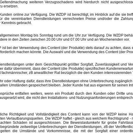
Geltendmachung weiteren Verzugsschadens wird hierdurch nicht ausgeschlosse
u ersetzen.
nden online zur Verfügung. Die WZDP ist berechtigt, im Hinblick auf die sie tre
 für die vereinbarten Dienstleistungen verrechneten Preise und/oder die Za
 Kenntnis gebracht.
meinen Montag bis Sonntag rund um die Uhr zur Verfügung. Die WZDP behält 
ere in den Zeiten zwischen 20.00 Uhr und 07.00 Uhr und an Wochenenden vor.
st bei der Verwendung des Content (der Produkte) stets darauf zu achten, dass
rforderlich machen könnte. Die Auswahl und die Verwendung des Content (der Produ
eistungen unter dem Gesichtspunkt größter Sorgfalt, Zuverlässigkeit und Ver
der dafür übernimmt, dass der Content (die Produkte) spezifischen Kundenerwartu
 ist fachmännischer, zB anwaltlicher Rat bezüglich die den Kunden interessierend
er Haftung dafür, dass ihre Dienstleistungen ohne Unterbrechung zugänglich 
r allen Umständen gespeichert bleiben. Jeder Kunde hat aus eigenem für seinen I
e entfallen weiters, wenn ein Produkt durch den Kunden oder Dritte unsachgem
esetzt wird, die nicht den Installations- und Nutzungsanforderungen entspreche
altliche Richtigkeit und Vollständigkeit des Content kann von der WZDP keine
mten Verlautbarungsquellen.
Die WZDP haftet - gleich aus welchem Rechtsgrund - n
ursachten Schäden ist ausgeschlossen.
Die Beweislastumkehr für grobe Fahrläss
begründete zeitweilige Unterbrechungen der Dienstleistungen, zB der Veröffentl
elten die Umstände und Vorkommnisse, die mit der Sorgfalt einer ordentlic