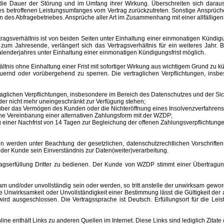
ür die Dauer der Störung und im Umfang ihrer Wirkung. Überschreiten sich dar
 des betroffenen Leistungsumfanges vom Vertrag zurückzutreten. Sonstige Ansprüche
 des Abfragebetriebes. Ansprüche aller Art im Zusammenhang mit einer allfälligen
sverhältnis ist von beiden Seiten unter Einhaltung einer einmonatigen Kündigungs
m Jahresende, verlängert sich das Vertragsverhältnis für ein weiteres Jahr. B
lenderjahres unter Einhaltung einer einmonatigen Kündigungsfrist möglich.
nis ohne Einhaltung einer Frist mit sofortiger Wirkung aus wichtigem Grund zu kü
auernd oder vorübergehend zu sperren.
Die vertraglichen Verpflichtungen, ins
aglichen Verpflichtungen, insbesondere im Bereich des Datenschutzes und der Sich
er nicht mehr uneingeschränkt zur Verfügung stehen;
s über das Vermögen des Kunden oder die Nichteröffnung eines Insolvenzverfahr
ne Vereinbarung einer alternativen Zahlungsform mit der WZDP;
einer Nachfrist von 14 Tagen zur Begleichung der offenen Zahlungsverpflichtunge
 unter Beachtung der gesetzlichen, datenschutzrechtlichen Vorschriften er
 der Kunde sein Einverständnis zur Daten(weiter)verarbeitung.
erfüllung Dritter zu bedienen. Der Kunde von WZDP stimmt einer Übertragung 
d/oder unvollständig sein oder werden, so tritt anstelle der unwirksam gewor
Unwirksamkeit oder Unvollständigkeit einer Bestimmung lässt die Gültigkeit der
ird ausgeschlossen. Die Vertragssprache ist Deutsch.
Erfüllungsort
für die Le
enthält Links zu anderen Quellen im Internet. Diese Links sind lediglich Zitate 