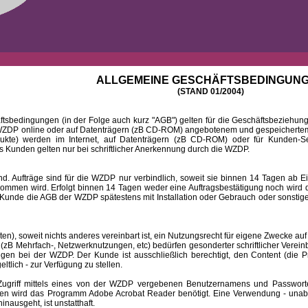
ALLGEMEINE GESCHÄFTSBEDINGUN
(STAND 01/2004)
ingungen (in der Folge auch kurz "AGB") gelten für die Geschäftsbeziehungen
DP online oder auf Datenträgern (zB CD-ROM) angebotenem und gespeichertem 
dukte) werden im Internet, auf Datenträgern (zB CD-ROM) oder für Kunden-Se
 Kunden gelten nur bei schriftlicher Anerkennung durch die WZDP.
 Aufträge sind für die WZDP nur verbindlich, soweit sie binnen 14 Tagen a
mmen wird. Erfolgt binnen 14 Tagen weder eine Auftragsbestätigung noch wird de
Kunde die AGB der WZDP spätestens mit Installation oder Gebrauch oder sonstiger
 soweit nichts anderes vereinbart ist, ein Nutzungsrecht für eigene Zwecke auf
B Mehrfach-, Netzwerknutzungen, etc) bedürfen gesonderter schriftlicher Verein
iegen bei der WZDP. Der Kunde ist ausschließlich berechtigt, den Content (die P
eltlich - zur Verfügung zu stellen.
f mittels eines von der WZDP vergebenen Benutzernamens und Passwortes a
en wird das Programm Adobe Acrobat Reader benötigt. Eine Verwendung - unab
ausgeht, ist unstatthaft.