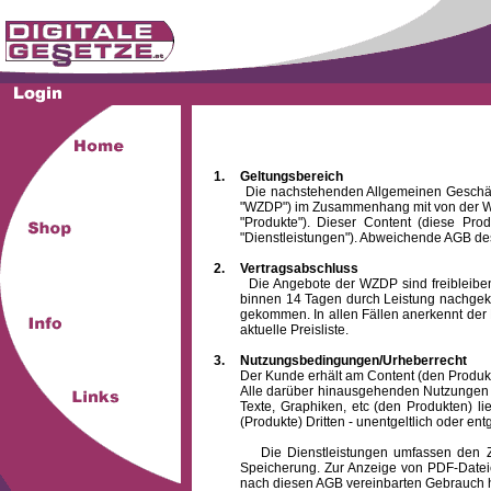
1.
Geltungsbereich
Die nachstehenden Allgemeinen Geschäftsbed
"WZDP") im Zusammenhang mit von der WZ
"Produkte"). Dieser Content (diese Pro
"Dienstleistungen"). Abweichende AGB des
2.
Vertragsabschluss
Die Angebote der WZDP sind freibleibend.
binnen 14 Tagen durch Leistung nachgeko
gekommen. In allen Fällen anerkennt der 
aktuelle Preisliste.
3.
Nutzungsbedingungen/Urheberrecht
Der Kunde erhält am Content (den Produkten),
Alle darüber hinausgehenden Nutzungen (z
Texte, Graphiken, etc (den Produkten) l
(Produkte) Dritten - unentgeltlich oder entg
Die Dienstleistungen umfassen den Zugrif
Speicherung. Zur Anzeige von PDF-Datei
nach diesen AGB vereinbarten Gebrauch hin