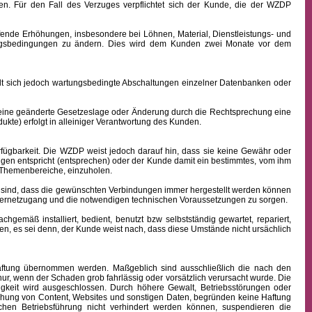
n. Für den Fall des Verzuges verpflichtet sich der Kunde, die der WZDP
ffende Erhöhungen, insbesondere bei Löhnen, Material, Dienstleistungs- und
hlungsbedingungen zu ändern. Dies wird dem Kunden zwei Monate vor dem
sich jedoch wartungsbedingte Abschaltungen einzelner Datenbanken oder
 eine geänderte Gesetzeslage oder Änderung durch die Rechtsprechung eine
kte) erfolgt in alleiniger Verantwortung des Kunden.
fügbarkeit.
Die WZDP weist jedoch darauf hin, dass sie keine Gewähr oder
ngen entspricht (entsprechen) oder der Kunde damit ein bestimmtes, vom ihm
en Themenbereiche, einzuholen.
sind, dass die gewünschten Verbindungen immer hergestellt werden können
nternetzugang und die notwendigen technischen Voraussetzungen zu sorgen.
äß installiert, bedient, benutzt bzw selbstständig gewartet, repariert,
n, es sei denn, der Kunde weist nach, dass diese Umstände nicht ursächlich
 Haftung übernommen werden. Maßgeblich sind ausschließlich die nach den
ur, wenn der Schaden grob fahrlässig oder vorsätzlich verursacht wurde. Die
igkeit wird ausgeschlossen.
Durch höhere Gewalt, Betriebsstörungen oder
ichung von Content, Websites und sonstigen Daten, begründen keine Haftung
hen Betriebsführung nicht verhindert werden können, suspendieren die