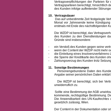
Vertragsverpflichtungen der Parteien f
Vertragsparteien berechtigt, hinsichtlich
des Kunden infolge auftretender Störungen
10.
Vertragsdauer
Das auf unbestimmte Zeit festgelegte Vertrag
Monat vor Jahresende keine Kündigung zu
erstmals mit Ende des nächstfolgenden Ka
Die WZDP ist berechtigt, das Vertragsverhält
des Kunden zu den Dienstleistungen d
Gründe sind insbesondere:
-
ein Verstoß des Kunden gegen seine vertr
-
wenn der Content der WZDP nicht mehr od
-
die Einleitung eines Insolvenzverfahren
-
die Sperre der Kreditkarte des Kunden oh
-
Zahlungsverzug des Kunden trotz Setzung 
11.
Sonstige Bestimmungen
Personengebundene Daten des Kunden werden
Angabe seiner persönlichen Daten erklärt
Die WZDP ist berechtigt, sich bei Vertrags
unwiderruflich zu.
Sollte eine Bestimmung der AGB unwirksam un
kommende, rechtsgültige Bestimmung. Die 
Die Anwendbarkeit des UN-Kaufrechtes w
gesetzlich zulässig, Wien.
Der Content in der Dokumentation oder online 