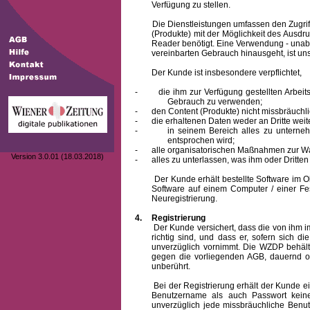
Verfügung zu stellen.
Die Dienstleistungen umfassen den Zugriff
(Produkte) mit der Möglichkeit des Ausd
Reader benötigt. Eine Verwendung - unab
vereinbarten Gebrauch hinausgeht, ist unst
Der Kunde ist insbesondere verpflichtet,
-
die ihm zur Verfügung gestellten Arbe
Gebrauch zu verwenden;
-
den Content (Produkte) nicht missbräuchl
-
die erhaltenen Daten weder an Dritte weit
-
in seinem Bereich alles zu unterne
entsprochen wird;
-
alle organisatorischen Maßnahmen zur W
Version 3.0.01 (18.03.2018)
-
alles zu unterlassen, was ihm oder Dritt
Der Kunde erhält bestellte Software im Obje
Software auf einem Computer / einer Fes
Neuregistrierung.
4.
Registrierung
Der Kunde versichert, dass die von ihm
richtig sind, und dass er, sofern sich 
unverzüglich vornimmt. Die WZDP behält
gegen die vorliegenden AGB, dauernd o
unberührt.
Bei der Registrierung erhält der Kunde e
Benutzername
als auch Passwort keine
unverzüglich jede missbräuchliche Ben