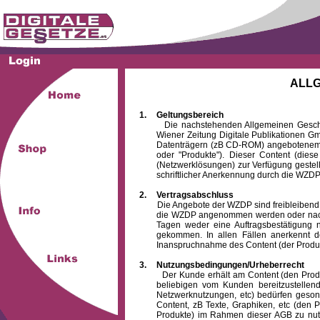
ALL
1.
Geltungsbereich
Die nachstehenden Allgemeinen Geschäftsb
Wiener Zeitung Digitale Publikationen 
Datenträgern (zB CD-ROM) angebotenem 
oder "Produkte"). Dieser Content (die
(Netzwerklösungen) zur Verfügung gestell
schriftlicher Anerkennung durch die WZDP
2.
Vertragsabschluss
Die Angebote der WZDP sind freibleibend. Au
die WZDP angenommen werden oder nach
Tagen weder eine Auftragsbestätigung n
gekommen. In allen Fällen anerkennt d
Inanspruchnahme des Content (der Produkte)
3.
Nutzungsbedingungen/Urheberrecht
Der Kunde erhält am Content (den Produkten
beliebigen vom Kunden bereitzustellen
Netzwerknutzungen, etc) bedürfen gesond
Content, zB Texte, Graphiken, etc (den P
Produkte) im Rahmen dieser AGB zu nutzen.