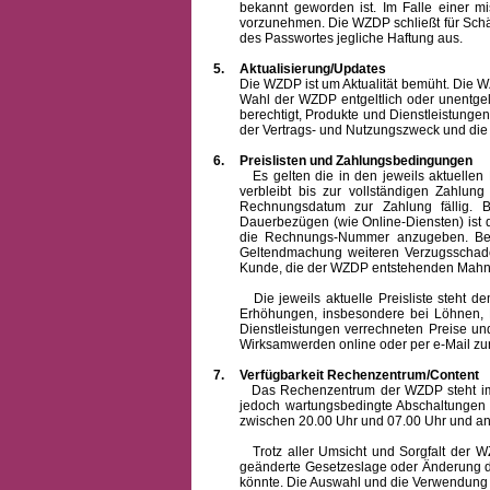
bekannt geworden ist. Im Falle einer 
vorzunehmen. Die WZDP schließt für Sch
des Passwortes jegliche Haftung aus.
5.
Aktualisierung/Updates
Die WZDP ist um Aktualität bemüht. Die WZDP 
Wahl der WZDP entgeltlich oder unentge
berechtigt, Produkte und Dienstleistungen 
der Vertrags- und Nutzungszweck und die F
6.
Preislisten und Zahlungsbedingungen
Es gelten die in den jeweils aktuellen Pr
verbleibt bis zur vollständigen Zah
Rechnungsdatum zur Zahlung fällig. B
Dauerbezügen (wie Online-Diensten) ist d
die Rechnungs-Nummer anzugeben. Bei 
Geltendmachung weiteren Verzugsschaden
Kunde, die der WZDP entstehenden Mahn-
Die jeweils aktuelle Preisliste steht dem K
Erhöhungen, insbesondere bei Löhnen, Ma
Dienstleistungen verrechneten Preise 
Wirksamwerden online oder per e-Mail zur
7.
Verfügbarkeit Rechenzentrum/Content
Das Rechenzentrum der WZDP steht im all
jedoch wartungsbedingte Abschaltungen
zwischen 20.00 Uhr und 07.00 Uhr und a
Trotz aller Umsicht und Sorgfalt der WZDP
geänderte Gesetzeslage oder Änderung du
könnte. Die Auswahl und die Verwendung d