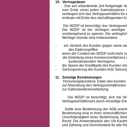
10.
Vertragsdauer
Das auf unbestimmte Zeit festgelegte Vertra
zum Ende eines jeden Kalenderjahres s
verlängert sich das Vertragsverhältnis für
erstmals mit Ende des nächstfolgenden Ka
Die WZDP ist berechtigt, das Vertragsverhäl
Die WZDP ist bei Vorliegen wichtige
vorübergehend zu sperren.
Die vertragli
Wichtige Gründe sind insbesondere:
-
ein Verstoß des Kunden gegen seine ver
des Datenzugriffes;
-
wenn der Content der WZDP nicht mehr od
-
die Einleitung eines Insolvenzverfahren
kostendeckenden Vermögens;
-
die Sperre der Kreditkarte des Kunden oh
-
Zahlungsverzug des Kunden trotz Setzung 
11.
Sonstige Bestimmungen
Personengebundene Daten des Kunden werden
zur Abwicklung des Vertragsverhältnisses
zur Daten(weiter)verarbeitung.
Die WZDP ist berechtigt, sich bei Vertra
Vertragsverhältnisses durch einseitige Er
Sollte eine Bestimmung der AGB unwirksam 
Bestimmung eine in ihren wirtschaftlich
Unvollständigkeit einer Bestimmung läss
Recht.
Die Anwendbarkeit des UN-Kaufrec
und Zahlung
und Gerichtsstand für alle Rec