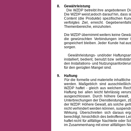
8.
Gewährleistung
Die WZDP betreibt ihre angebotenen Dienstl
Die WZDP weist jedoch darauf hin, dass s
Content (die Produkte) spezifischen Ku
verfolgtes Ziel, erreicht. Gegebenenfa
Themenbereiche, einzuholen.
Die WZDP übernimmt weiters keine Gewähr od
die gewünschten Verbindungen immer h
gespeichert bleiben. Jeder Kunde hat au
sorgen.
Gewährleistungs- und/oder Haftungsansprü
installiert, bedient, benutzt bzw selbsts
den Installations- und Nutzungsanforderu
für den gerügten Mangel sind.
9.
Haftung
Für die formelle und materielle inhaltli
werden. Maßgeblich sind ausschließlic
WZDP haftet - gleich aus welchem Recht
Haftung bei allen leicht fahrlässig ver
ausgeschlossen.
Durch höhere Gewalt, 
Unterbrechungen der Dienstleistungen, zB
der WZDP. Höhere Gewalt, als solche gelt
nicht verhindert werden können, suspendie
Wirkung. Überschreiten sich daraus er
berechtigt, hinsichtlich des betroffenen
haftet nicht für allfällige Nachteile ode
im Zusammenhang mit einer allfälligen Ni