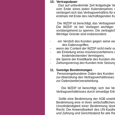
10.
Vertragsdauer
Das auf unbestimmte Zeit festgelegte Vertra
zum Ende eines jeden Kalenderjahres s
verlängert sich das Vertragsverhältnis für
erstmals mit Ende des nächstfolgenden Ka
Die WZDP ist berechtigt, das Vertragsverhäl
Die WZDP ist bei Vorliegen wichtige
vorübergehend zu sperren.
Die vertragli
Wichtige Gründe sind insbesondere:
-
ein Verstoß des Kunden gegen seine ver
des Datenzugriffes;
-
wenn der Content der WZDP nicht mehr od
-
die Einleitung eines Insolvenzverfahren
kostendeckenden Vermögens;
-
die Sperre der Kreditkarte des Kunden oh
-
Zahlungsverzug des Kunden trotz Setzung 
11.
Sonstige Bestimmungen
Personengebundene Daten des Kunden werden
zur Abwicklung des Vertragsverhältnisses
zur Daten(weiter)verarbeitung.
Die WZDP ist berechtigt, sich bei Vertra
Vertragsverhältnisses durch einseitige Er
Sollte eine Bestimmung der AGB unwirksam 
Bestimmung eine in ihren wirtschaftlich
Unvollständigkeit einer Bestimmung läss
Recht.
Die Anwendbarkeit des UN-Kaufrec
und Zahlung
und Gerichtsstand für alle Rec