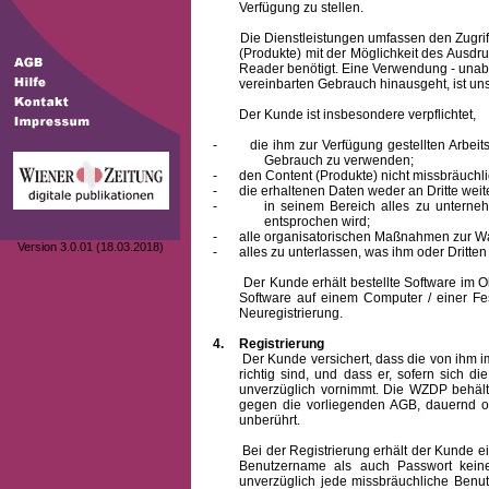
Verfügung zu stellen.
Die Dienstleistungen umfassen den Zugriff
(Produkte) mit der Möglichkeit des Ausd
Reader benötigt. Eine Verwendung - unab
vereinbarten Gebrauch hinausgeht, ist unst
Der Kunde ist insbesondere verpflichtet,
-
die ihm zur Verfügung gestellten Arbe
Gebrauch zu verwenden;
-
den Content (Produkte) nicht missbräuchl
-
die erhaltenen Daten weder an Dritte weit
-
in seinem Bereich alles zu unterne
entsprochen wird;
-
alle organisatorischen Maßnahmen zur W
Version 3.0.01 (18.03.2018)
-
alles zu unterlassen, was ihm oder Dritt
Der Kunde erhält bestellte Software im Obje
Software auf einem Computer / einer Fes
Neuregistrierung.
4.
Registrierung
Der Kunde versichert, dass die von ihm
richtig sind, und dass er, sofern sich 
unverzüglich vornimmt. Die WZDP behält
gegen die vorliegenden AGB, dauernd o
unberührt.
Bei der Registrierung erhält der Kunde e
Benutzername
als auch Passwort keine
unverzüglich jede missbräuchliche Ben