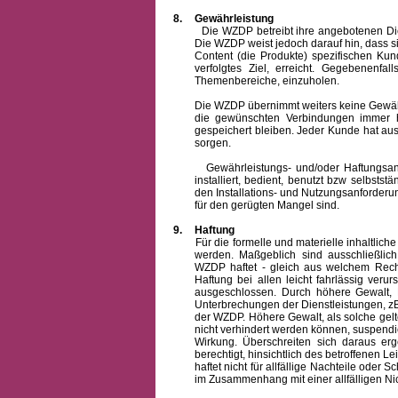
8.
Gewährleistung
Die WZDP betreibt ihre angebotenen Dienstl
Die WZDP weist jedoch darauf hin, dass s
Content (die Produkte) spezifischen Ku
verfolgtes Ziel, erreicht. Gegebenenfa
Themenbereiche, einzuholen.
Die WZDP übernimmt weiters keine Gewähr od
die gewünschten Verbindungen immer h
gespeichert bleiben. Jeder Kunde hat au
sorgen.
Gewährleistungs- und/oder Haftungsansprü
installiert, bedient, benutzt bzw selbsts
den Installations- und Nutzungsanforderu
für den gerügten Mangel sind.
9.
Haftung
Für die formelle und materielle inhaltli
werden. Maßgeblich sind ausschließlic
WZDP haftet - gleich aus welchem Recht
Haftung bei allen leicht fahrlässig ver
ausgeschlossen.
Durch höhere Gewalt, 
Unterbrechungen der Dienstleistungen, zB
der WZDP. Höhere Gewalt, als solche gelt
nicht verhindert werden können, suspendie
Wirkung. Überschreiten sich daraus er
berechtigt, hinsichtlich des betroffenen
haftet nicht für allfällige Nachteile ode
im Zusammenhang mit einer allfälligen Ni