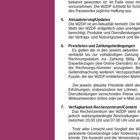
bekannt geworden ist. Im Falle einer 
vorzunehmen. Die WZDP schließt für Sch
des Passwortes jegliche Haftung aus.
5.
Aktualisierung/Updates
Die WZDP ist um Aktualität bemüht. Die WZDP 
Wahl der WZDP entgeltlich oder unentge
berechtigt, Produkte und Dienstleistungen 
der Vertrags- und Nutzungszweck und die F
6.
Preislisten und Zahlungsbedingungen
Es gelten die in den jeweils aktuellen Pr
verbleibt bis zur vollständigen Zah
Rechnungsdatum zur Zahlung fällig. B
Dauerbezügen (wie Online-Diensten) ist d
die Rechnungs-Nummer anzugeben. Bei 
Geltendmachung weiteren Verzugsschaden
Kunde, die der WZDP entstehenden Mahn-
Die jeweils aktuelle Preisliste steht dem K
Erhöhungen, insbesondere bei Löhnen, Ma
Dienstleistungen verrechneten Preise 
Wirksamwerden online oder per e-Mail zur
7.
Verfügbarkeit Rechenzentrum/Content
Das Rechenzentrum der WZDP steht im all
jedoch wartungsbedingte Abschaltungen
zwischen 20.00 Uhr und 07.00 Uhr und a
Trotz aller Umsicht und Sorgfalt der WZDP
geänderte Gesetzeslage oder Änderung du
könnte. Die Auswahl und die Verwendung d