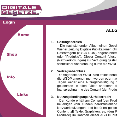
ALL
1.
Geltungsbereich
Die nachstehenden Allgemeinen Geschäftsb
Wiener Zeitung Digitale Publikationen 
Datenträgern (zB CD-ROM) angebotenem 
oder "Produkte"). Dieser Content (die
(Netzwerklösungen) zur Verfügung gestell
schriftlicher Anerkennung durch die WZDP
2.
Vertragsabschluss
Die Angebote der WZDP sind freibleibend. Au
die WZDP angenommen werden oder nach
Tagen weder eine Auftragsbestätigung n
gekommen. In allen Fällen anerkennt d
Inanspruchnahme des Content (der Produkte)
3.
Nutzungsbedingungen/Urheberrecht
Der Kunde erhält am Content (den Produkten
beliebigen vom Kunden bereitzustellen
Netzwerknutzungen, etc) bedürfen gesond
Content, zB Texte, Graphiken, etc (den P
Produkte) im Rahmen dieser AGB zu nutzen.