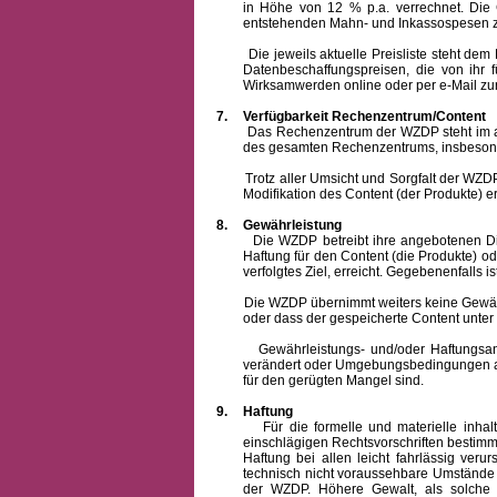
in Höhe von 12 % p.a. verrechnet.
Die 
entstehenden Mahn- und Inkassospesen z
Die jeweils aktuelle Preisliste steht dem Ku
Datenbeschaffungspreisen, die von ihr
Wirksamwerden online oder per e-Mail zur
7.
Verfügbarkeit Rechenzentrum/Content
Das Rechenzentrum der WZDP steht im allge
des gesamten Rechenzentrums, insbesond
Trotz aller Umsicht und Sorgfalt der WZDP i
Modifikation des Content (der Produkte) e
8.
Gewährleistung
Die WZDP betreibt ihre angebotenen Dienstl
Haftung für den Content (die Produkte) o
verfolgtes Ziel, erreicht. Gegebenenfalls
Die WZDP übernimmt weiters keine Gewähr od
oder dass der gespeicherte Content unte
Gewährleistungs- und/oder Haftungsansprüch
verändert oder Umgebungsbedingungen ausg
für den gerügten Mangel sind.
9.
Haftung
Für die formelle und materielle inh
einschlägigen Rechtsvorschriften bestim
Haftung bei allen leicht fahrlässig ver
technisch nicht voraussehbare Umstände 
der WZDP. Höhere Gewalt, als solche g