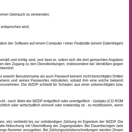
eigenen Gebrauch zu verwenden;
 entsprochen wird;
ion der Software auf einem Computer / einer Festplatte (einem Datenträger)
mäß und richtig sind, und dass er, sofern sich die dort gemachten Angaben
nden den Zugang zu den Dienstleistungen, insbesondere bei Verstößen gegen
nberührt.
ass sowohl
Benutzername
als auch Passwort keinem nicht berechtigten Dritten
namens
und seines Passwortes mitzuteilen, sobald ihm eine solche bekannt
vorzunehmen. Die WZDP schließt für Schäden aus einer unberechtigten bzw.
icht - nach Wahl der WZDP entgeltlich oder unentgeltlich - Updates (CD-ROM
lich oder wirtschaftlich sinnvoll oder notwendig ist - zu modifizieren, wenn
, etc) verbleibt bis zur vollständigen Zahlung im Eigentum der WZDP. Die
die Abbuchung mit Übermittlung der Zugangsdaten. Bei Dauerbezügen (wie
echnungs-Nummer anzugeben. Bei Zahlungszielüberschreitungen werden Zinsen