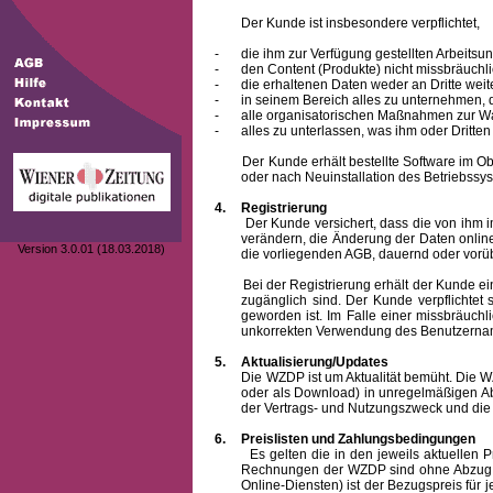
Der Kunde ist insbesondere verpflichtet,
-
die ihm zur Verfügung gestellten Arbeits
-
den Content (Produkte) nicht missbräuchl
-
die erhaltenen Daten weder an Dritte weit
-
in seinem Bereich alles zu unternehmen,
-
alle organisatorischen Maßnahmen zur W
-
alles zu unterlassen, was ihm oder Dritt
Der Kunde erhält bestellte Software im Objek
oder nach Neuinstallation des Betriebssys
4.
Registrierung
Der Kunde versichert, dass die von ihm 
verändern, die Änderung der Daten onlin
Version 3.0.01 (18.03.2018)
die vorliegenden AGB, dauernd oder vorü
Bei der Registrierung erhält der Kunde e
zugänglich sind. Der Kunde verpflichte
geworden ist. Im Falle einer missbräuc
unkorrekten Verwendung des
Benutzern
5.
Aktualisierung/Updates
Die WZDP ist um Aktualität bemüht. Die WZDP 
oder als Download) in unregelmäßigen Abst
der Vertrags- und Nutzungszweck und die F
6.
Preislisten und Zahlungsbedingungen
Es gelten die in den jeweils aktuellen Prei
Rechnungen der WZDP sind ohne Abzug 14
Online-Diensten) ist der Bezugspreis fü