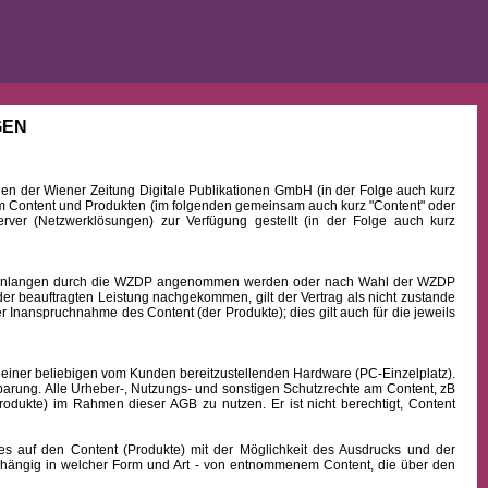
GEN
 der Wiener Zeitung Digitale Publikationen GmbH (in der Folge auch kurz
Content und Produkten (im folgenden gemeinsam auch kurz "Content" oder
rver (Netzwerklösungen) zur Verfügung gestellt (in der Folge auch kurz
b Einlangen durch die WZDP angenommen werden oder nach Wahl der WZDP
r beauftragten Leistung nachgekommen, gilt der Vertrag als nicht zustande
 Inanspruchnahme des Content (der Produkte); dies gilt auch für die jeweils
 einer beliebigen vom Kunden bereitzustellenden Hardware (PC-Einzelplatz).
barung. Alle Urheber-, Nutzungs- und sonstigen Schutzrechte am Content, zB
rodukte) im Rahmen dieser AGB zu nutzen. Er ist nicht berechtigt, Content
uf den Content (Produkte) mit der Möglichkeit des Ausdrucks und der
hängig in welcher Form und Art - von entnommenem Content, die über den