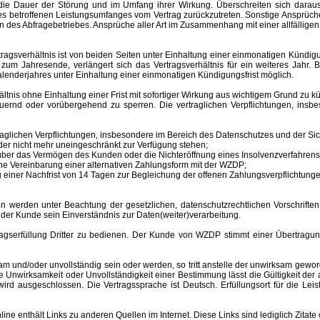
ür die Dauer der Störung und im Umfang ihrer Wirkung. Überschreiten sich dar
 des betroffenen Leistungsumfanges vom Vertrag zurückzutreten. Sonstige Ansprüche
 des Abfragebetriebes. Ansprüche aller Art im Zusammenhang mit einer allfälligen
sverhältnis ist von beiden Seiten unter Einhaltung einer einmonatigen Kündigungs
m Jahresende, verlängert sich das Vertragsverhältnis für ein weiteres Jahr. B
lenderjahres unter Einhaltung einer einmonatigen Kündigungsfrist möglich.
nis ohne Einhaltung einer Frist mit sofortiger Wirkung aus wichtigem Grund zu kü
auernd oder vorübergehend zu sperren.
Die vertraglichen Verpflichtungen, ins
aglichen Verpflichtungen, insbesondere im Bereich des Datenschutzes und der Sich
er nicht mehr uneingeschränkt zur Verfügung stehen;
s über das Vermögen des Kunden oder die Nichteröffnung eines Insolvenzverfahr
ne Vereinbarung einer alternativen Zahlungsform mit der WZDP;
einer Nachfrist von 14 Tagen zur Begleichung der offenen Zahlungsverpflichtunge
 unter Beachtung der gesetzlichen, datenschutzrechtlichen Vorschriften er
 der Kunde sein Einverständnis zur Daten(weiter)verarbeitung.
erfüllung Dritter zu bedienen. Der Kunde von WZDP stimmt einer Übertragung 
d/oder unvollständig sein oder werden, so tritt anstelle der unwirksam gewor
Unwirksamkeit oder Unvollständigkeit einer Bestimmung lässt die Gültigkeit der
ird ausgeschlossen. Die Vertragssprache ist Deutsch.
Erfüllungsort
für die Le
enthält Links zu anderen Quellen im Internet. Diese Links sind lediglich Zitate 