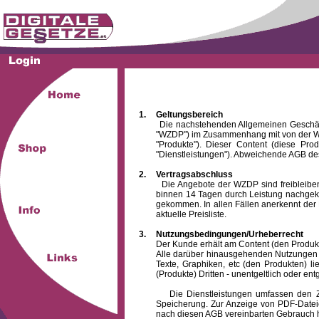
1.
Geltungsbereich
Die nachstehenden Allgemeinen Geschäftsbed
"WZDP") im Zusammenhang mit von der WZ
"Produkte"). Dieser Content (diese Pro
"Dienstleistungen"). Abweichende AGB des
2.
Vertragsabschluss
Die Angebote der WZDP sind freibleibend.
binnen 14 Tagen durch Leistung nachgeko
gekommen. In allen Fällen anerkennt der 
aktuelle Preisliste.
3.
Nutzungsbedingungen/Urheberrecht
Der Kunde erhält am Content (den Produkten),
Alle darüber hinausgehenden Nutzungen (z
Texte, Graphiken, etc (den Produkten) l
(Produkte) Dritten - unentgeltlich oder entg
Die Dienstleistungen umfassen den Zugrif
Speicherung. Zur Anzeige von PDF-Datei
nach diesen AGB vereinbarten Gebrauch hin