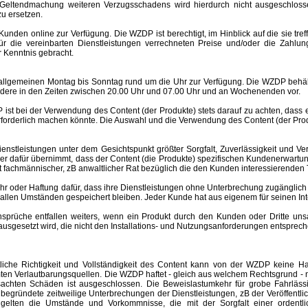
Geltendmachung weiteren Verzugsschadens wird hierdurch nicht ausgeschlosse
u ersetzen.
nden online zur Verfügung. Die WZDP ist berechtigt, im Hinblick auf die sie tre
 für die vereinbarten Dienstleistungen verrechneten Preise und/oder die Za
 Kenntnis gebracht.
meinen Montag bis Sonntag rund um die Uhr zur Verfügung. Die WZDP behält 
ere in den Zeiten zwischen 20.00 Uhr und 07.00 Uhr und an Wochenenden vor.
st bei der Verwendung des Content (der Produkte) stets darauf zu achten, dass
rforderlich machen könnte. Die Auswahl und die Verwendung des Content (der Produ
eistungen unter dem Gesichtspunkt größter Sorgfalt, Zuverlässigkeit und Ver
der dafür übernimmt, dass der Content (die Produkte) spezifischen Kundenerwartu
 ist fachmännischer, zB anwaltlicher Rat bezüglich die den Kunden interessierend
er Haftung dafür, dass ihre Dienstleistungen ohne Unterbrechung zugänglich 
r allen Umständen gespeichert bleiben. Jeder Kunde hat aus eigenem für seinen I
e entfallen weiters, wenn ein Produkt durch den Kunden oder Dritte unsachgem
esetzt wird, die nicht den Installations- und Nutzungsanforderungen entspreche
altliche Richtigkeit und Vollständigkeit des Content kann von der WZDP keine
mten Verlautbarungsquellen.
Die WZDP haftet - gleich aus welchem Rechtsgrund - n
ursachten Schäden ist ausgeschlossen.
Die Beweislastumkehr für grobe Fahrläss
begründete zeitweilige Unterbrechungen der Dienstleistungen, zB der Veröffentl
elten die Umstände und Vorkommnisse, die mit der Sorgfalt einer ordentlic