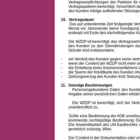
Vertragsverpflichtungen der Parteien f
Vertragsparteien berechtigt, hinsichtlich
des Kunden infolge auftretender Störungen
10.
Vertragsdauer
Das auf unbestimmte Zeit festgelegte Vertrag
Monat vor Jahresende keine Kündigung zu
erstmals mit Ende des nächstfolgenden Ka
Die WZDP ist berechtigt, das Vertragsverhält
des Kunden zu den Dienstleistungen d
Gründe sind insbesondere:
-
ein Verstoß des Kunden gegen seine vertr
-
wenn der Content der WZDP nicht mehr od
-
die Einleitung eines Insolvenzverfahren
-
die Sperre der Kreditkarte des Kunden oh
-
Zahlungsverzug des Kunden trotz Setzung 
11.
Sonstige Bestimmungen
Personengebundene Daten des Kunden werden
Angabe seiner persönlichen Daten erklärt
Die WZDP ist berechtigt, sich bei Vertrags
unwiderruflich zu.
Sollte eine Bestimmung der AGB unwirksam un
kommende, rechtsgültige Bestimmung. Die 
Die Anwendbarkeit des UN-Kaufrechtes w
gesetzlich zulässig, Wien.
Der Content in der Dokumentation oder online 