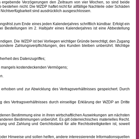
aus ergebende Verzögerungen den Zeitraum von vier Wochen, so sind beide
 bestehen nicht. Die WZDP haftet nicht für allfällige Nachteile oder Schäden
 Nichtverfügbarkeit sind ausdrücklich ausgeschlossen.
frist zum Ende eines jeden Kalenderjahres schriftlich kündbar. Erfolgt ein
ei Bestellungen im 2. Halbjahr eines Kalenderjahres ist eine Abbestellung
ndigen. Die WZDP ist bei Vorliegen wichtiger Gründe berechtigt, den Zugang
besondere Zahlungsverpflichtungen, des Kunden bleiben unberührt.
Wichtige
erheit des Datenzugriffes;
ens mangels kostendeckenden Vermögens;
n.
hoben und zur Abwicklung des Vertragsverhältnisses gespeichert. Durch
des Vertragsverhältnisses durch einseitige Erklärung der WZDP an Dritte
denen Bestimmung eine in ihren wirtschaftlichen Auswirkungen am nächsten
 anderen Bestimmungen unberührt. Es gilt österreichisches
materielles
Recht.
istung und Zahlung
und Gerichtsstand für alle Rechtsstreitigkeiten ist, soweit
oder Hinweise und sollen helfen, andere interessierende Informationsquellen