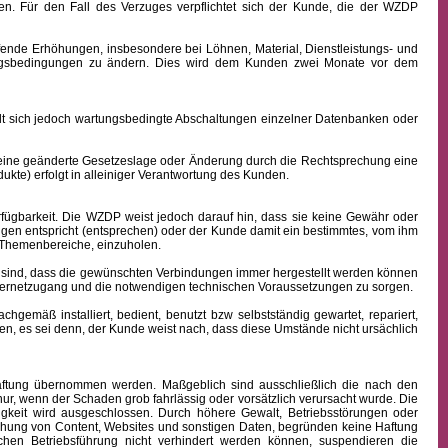
n. Für den Fall des Verzuges verpflichtet sich der Kunde, die der WZDP
ffende Erhöhungen, insbesondere bei Löhnen, Material, Dienstleistungs- und
hlungsbedingungen zu ändern. Dies wird dem Kunden zwei Monate vor dem
sich jedoch wartungsbedingte Abschaltungen einzelner Datenbanken oder
 eine geänderte Gesetzeslage oder Änderung durch die Rechtsprechung eine
kte) erfolgt in alleiniger Verantwortung des Kunden.
fügbarkeit.
Die WZDP weist jedoch darauf hin, dass sie keine Gewähr oder
ngen entspricht (entsprechen) oder der Kunde damit ein bestimmtes, vom ihm
en Themenbereiche, einzuholen.
sind, dass die gewünschten Verbindungen immer hergestellt werden können
nternetzugang und die notwendigen technischen Voraussetzungen zu sorgen.
äß installiert, bedient, benutzt bzw selbstständig gewartet, repariert,
n, es sei denn, der Kunde weist nach, dass diese Umstände nicht ursächlich
 Haftung übernommen werden. Maßgeblich sind ausschließlich die nach den
ur, wenn der Schaden grob fahrlässig oder vorsätzlich verursacht wurde. Die
igkeit wird ausgeschlossen.
Durch höhere Gewalt, Betriebsstörungen oder
ichung von Content, Websites und sonstigen Daten, begründen keine Haftung
hen Betriebsführung nicht verhindert werden können, suspendieren die