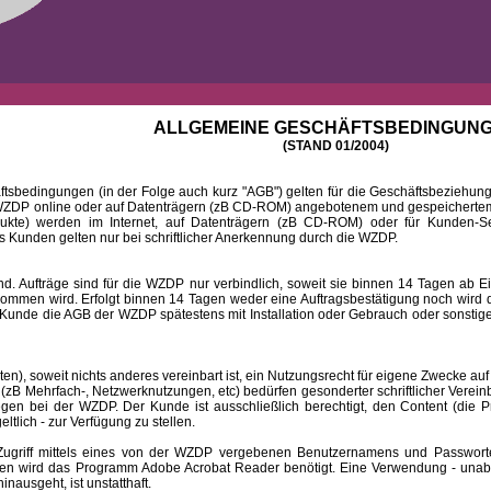
ALLGEMEINE GESCHÄFTSBEDINGUN
(STAND 01/2004)
ingungen (in der Folge auch kurz "AGB") gelten für die Geschäftsbeziehungen
DP online oder auf Datenträgern (zB CD-ROM) angebotenem und gespeichertem 
dukte) werden im Internet, auf Datenträgern (zB CD-ROM) oder für Kunden-Se
 Kunden gelten nur bei schriftlicher Anerkennung durch die WZDP.
 Aufträge sind für die WZDP nur verbindlich, soweit sie binnen 14 Tagen a
mmen wird. Erfolgt binnen 14 Tagen weder eine Auftragsbestätigung noch wird de
Kunde die AGB der WZDP spätestens mit Installation oder Gebrauch oder sonstiger
 soweit nichts anderes vereinbart ist, ein Nutzungsrecht für eigene Zwecke auf
B Mehrfach-, Netzwerknutzungen, etc) bedürfen gesonderter schriftlicher Verein
iegen bei der WZDP. Der Kunde ist ausschließlich berechtigt, den Content (die P
eltlich - zur Verfügung zu stellen.
f mittels eines von der WZDP vergebenen Benutzernamens und Passwortes a
en wird das Programm Adobe Acrobat Reader benötigt. Eine Verwendung - unab
ausgeht, ist unstatthaft.