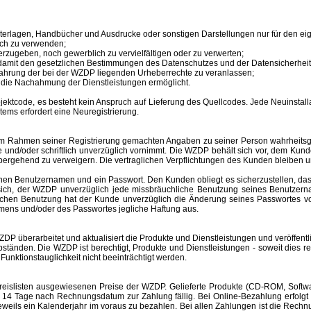
unterlagen, Handbücher und Ausdrucke oder sonstigen Darstellungen nur für den 
ich zu verwenden;
erzugeben, noch gewerblich zu vervielfältigen oder zu verwerten;
 damit den gesetzlichen Bestimmungen des Datenschutzes und der Datensicherheit
ahrung der bei der WZDP liegenden Urheberrechte zu veranlassen;
en die Nachahmung der Dienstleistungen ermöglicht.
tcode, es besteht kein Anspruch auf Lieferung des Quellcodes. Jede Neuinstallat
tems erfordert eine Neuregistrierung.
im Rahmen seiner Registrierung gemachten Angaben zu seiner Person wahrheitsge
e und/oder schriftlich unverzüglich vornimmt. Die WZDP behält sich vor, dem Ku
bergehend zu verweigern.
Die vertraglichen Verpflichtungen des Kunden bleiben u
inen
Benutzernamen
und ein Passwort. Den Kunden obliegt es sicherzustellen, d
t sich, der WZDP unverzüglich jede missbräuchliche Benutzung seines
Benutzer
hlichen Benutzung hat der Kunde unverzüglich die Änderung seines Passwortes 
amens
und/oder des Passwortes jegliche Haftung aus.
überarbeitet und aktualisiert die Produkte und Dienstleistungen und veröffentl
änden. Die WZDP ist berechtigt, Produkte und Dienstleistungen - soweit dies recht
unktionstauglichkeit nicht beeinträchtigt werden.
slisten ausgewiesenen Preise der WZDP. Gelieferte Produkte (CD-ROM, Software
 Tage nach Rechnungsdatum zur Zahlung fällig. Bei Online-Bezahlung erfolgt 
r jeweils ein Kalenderjahr im voraus zu bezahlen. Bei allen Zahlungen ist die R