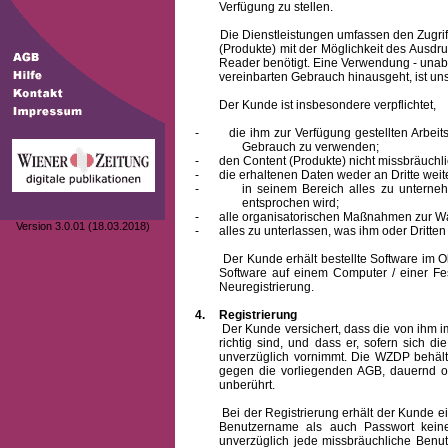
Verfügung zu stellen.
Die Dienstleistungen umfassen den Zugriff
(Produkte) mit der Möglichkeit des Ausd
Reader benötigt. Eine Verwendung - unab
vereinbarten Gebrauch hinausgeht, ist unst
Der Kunde ist insbesondere verpflichtet,
-
die ihm zur Verfügung gestellten Arbe
Gebrauch zu verwenden;
-
den Content (Produkte) nicht missbräuchl
-
die erhaltenen Daten weder an Dritte weit
-
in seinem Bereich alles zu unterne
entsprochen wird;
-
alle organisatorischen Maßnahmen zur W
Version 3.0.01 (18.03.2018)
-
alles zu unterlassen, was ihm oder Dritt
Der Kunde erhält bestellte Software im Obje
Software auf einem Computer / einer Fes
Neuregistrierung.
4.
Registrierung
Der Kunde versichert, dass die von ihm
richtig sind, und dass er, sofern sich 
unverzüglich vornimmt. Die WZDP behält
gegen die vorliegenden AGB, dauernd o
unberührt.
Bei der Registrierung erhält der Kunde e
Benutzername
als auch Passwort keine
unverzüglich jede missbräuchliche Ben