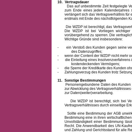
10.
Vertragsdauer
Das auf unbestimmte Zeit festgelegte Vertra
zum Ende eines jeden Kalenderjahres s
verlängert sich das Vertragsverhältnis für
erstmals mit Ende des nächstfolgenden Ka
Die WZDP ist berechtigt, das Vertragsverhäl
Die WZDP ist bei Vorliegen wichtige
vorübergehend zu sperren.
Die vertragli
Wichtige Gründe sind insbesondere:
-
ein Verstoß des Kunden gegen seine ver
des Datenzugriffes;
-
wenn der Content der WZDP nicht mehr od
-
die Einleitung eines Insolvenzverfahren
kostendeckenden Vermögens;
-
die Sperre der Kreditkarte des Kunden oh
-
Zahlungsverzug des Kunden trotz Setzung 
11.
Sonstige Bestimmungen
Personengebundene Daten des Kunden werden
zur Abwicklung des Vertragsverhältnisses
zur Daten(weiter)verarbeitung.
Die WZDP ist berechtigt, sich bei Vertra
Vertragsverhältnisses durch einseitige Er
Sollte eine Bestimmung der AGB unwirksam 
Bestimmung eine in ihren wirtschaftlich
Unvollständigkeit einer Bestimmung läss
Recht.
Die Anwendbarkeit des UN-Kaufrec
und Zahlung
und Gerichtsstand für alle Rec