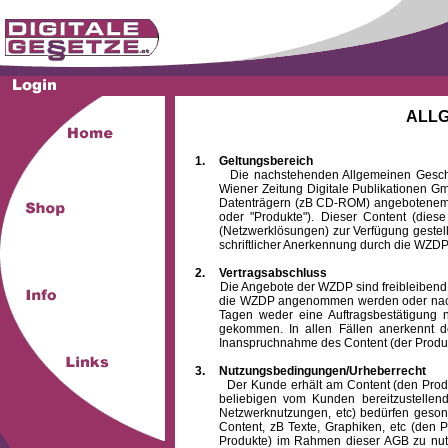
ALL
1.
Geltungsbereich
Die nachstehenden Allgemeinen Geschäftsb
Wiener Zeitung Digitale Publikationen 
Datenträgern (zB CD-ROM) angebotenem 
oder "Produkte"). Dieser Content (die
(Netzwerklösungen) zur Verfügung gestell
schriftlicher Anerkennung durch die WZDP
2.
Vertragsabschluss
Die Angebote der WZDP sind freibleibend. Au
die WZDP angenommen werden oder nach
Tagen weder eine Auftragsbestätigung n
gekommen. In allen Fällen anerkennt d
Inanspruchnahme des Content (der Produkte)
3.
Nutzungsbedingungen/Urheberrecht
Der Kunde erhält am Content (den Produkten
beliebigen vom Kunden bereitzustellen
Netzwerknutzungen, etc) bedürfen gesond
Content, zB Texte, Graphiken, etc (den P
Produkte) im Rahmen dieser AGB zu nutzen.