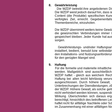
8.
Gewährleistung
Die WZDP betreibt ihre angebotenen Dienstl
Die WZDP weist jedoch darauf hin, dass s
Content (die Produkte) spezifischen Ku
verfolgtes Ziel, erreicht. Gegebenenfa
Themenbereiche, einzuholen.
Die WZDP übernimmt weiters keine Gewähr od
die gewünschten Verbindungen immer h
gespeichert bleiben. Jeder Kunde hat au
sorgen.
Gewährleistungs- und/oder Haftungsansprü
installiert, bedient, benutzt bzw selbsts
den Installations- und Nutzungsanforderu
für den gerügten Mangel sind.
9.
Haftung
Für die formelle und materielle inhaltli
werden. Maßgeblich sind ausschließlic
WZDP haftet - gleich aus welchem Recht
Haftung bei allen leicht fahrlässig ver
ausgeschlossen.
Durch höhere Gewalt, 
Unterbrechungen der Dienstleistungen, zB
der WZDP. Höhere Gewalt, als solche gelt
nicht verhindert werden können, suspendie
Wirkung. Überschreiten sich daraus er
berechtigt, hinsichtlich des betroffenen
haftet nicht für allfällige Nachteile ode
im Zusammenhang mit einer allfälligen Ni