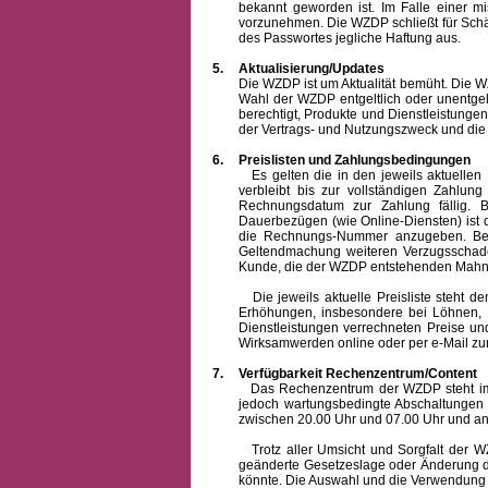
bekannt geworden ist. Im Falle einer 
vorzunehmen. Die WZDP schließt für Sch
des Passwortes jegliche Haftung aus.
5.
Aktualisierung/Updates
Die WZDP ist um Aktualität bemüht. Die WZDP 
Wahl der WZDP entgeltlich oder unentge
berechtigt, Produkte und Dienstleistungen 
der Vertrags- und Nutzungszweck und die F
6.
Preislisten und Zahlungsbedingungen
Es gelten die in den jeweils aktuellen Pr
verbleibt bis zur vollständigen Zah
Rechnungsdatum zur Zahlung fällig. B
Dauerbezügen (wie Online-Diensten) ist d
die Rechnungs-Nummer anzugeben. Bei 
Geltendmachung weiteren Verzugsschaden
Kunde, die der WZDP entstehenden Mahn-
Die jeweils aktuelle Preisliste steht dem K
Erhöhungen, insbesondere bei Löhnen, Ma
Dienstleistungen verrechneten Preise 
Wirksamwerden online oder per e-Mail zur
7.
Verfügbarkeit Rechenzentrum/Content
Das Rechenzentrum der WZDP steht im all
jedoch wartungsbedingte Abschaltungen
zwischen 20.00 Uhr und 07.00 Uhr und a
Trotz aller Umsicht und Sorgfalt der WZDP
geänderte Gesetzeslage oder Änderung du
könnte. Die Auswahl und die Verwendung d